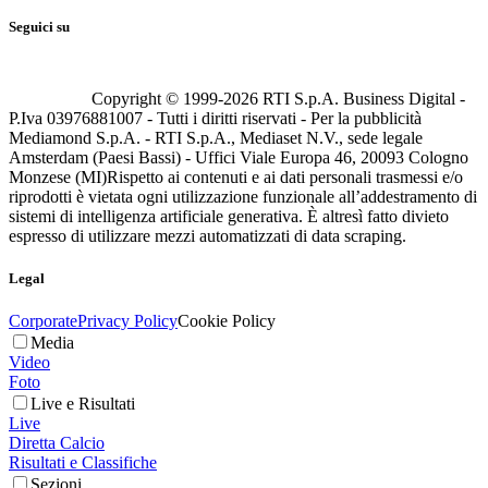
Seguici su
Copyright © 1999-
2026
RTI S.p.A. Business Digital -
P.Iva 03976881007 - Tutti i diritti riservati - Per la pubblicità
Mediamond S.p.A. - RTI S.p.A., Mediaset N.V., sede legale
Amsterdam (Paesi Bassi) - Uffici Viale Europa 46, 20093 Cologno
Monzese (MI)
Rispetto ai contenuti e ai dati personali trasmessi e/o
riprodotti è vietata ogni utilizzazione funzionale all’addestramento di
sistemi di intelligenza artificiale generativa. È altresì fatto divieto
espresso di utilizzare mezzi automatizzati di data scraping.
Legal
Corporate
Privacy Policy
Cookie Policy
Media
Video
Foto
Live e Risultati
Live
Diretta Calcio
Risultati e Classifiche
Sezioni