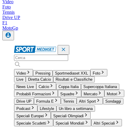
Video
Foto
Tennis
Drive UP
F1
MotoGp
Video
Pressing
Sportmediaset XXL
Foto
Live
Diretta Calcio
Risultati e Classifiche
News Live
Calcio
Coppa Italia
Supercoppa Italiana
Probabili Formazioni
Squadre
Mercato
Motori
Drive UP
Formula E
Tennis
Altri Sport
Sondaggi
Podcast
Lifestyle
Un libro a settimana
Speciali Europei
Speciali Olimpiadi
Speciale Scudetti
Speciali Mondiali
Altri Speciali