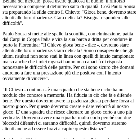
Befana del mercato, possa uscire qualcosa di buono, il rinforzo
necessario a compiere il definitivo salto di qualità. Così Paulo Sousa
sta preparando la sfida contro il Chievo: "Gioca bene, dovremo stare
attenti alle loro ripartenze. Gara delicata? Bisogna rispondere alle
difficoltà".
Paulo Sousa si mette alle spalle la sconfitta, con elminazione, patita
dal Carpi in Coppa Italia e vira la sua barca a dritta per condurre in
porto la Fiorentina: "Il Chievo gioca bene - dice -, dovremo stare
attenti alle loro ripartenze. Gara delicata? Sono consapevole che gli
ultimi risultati non sono stati in linea con quelli di inizio campionato,
ma so anche che i miei ragazzi hanno una capacità di risposta
nonostante le difficoltà delle partite. Per cui sono sicuro che domani
andremo a fare una prestazione più che positiva con l’intento
ovviamente di vincere".
"Il Chievo - continua - è una squadra che sta bene e che ha un
modulo che conosce a memoria. Ha fiducia in ciò che fa e difende
bene. Per questo dovremo avere la pazienza giusta per dare forza al
nostro gioco. Per questo dovremo creare e dare velocità al nostro
gioco. E' una squadra che riesce alternare un gioco corto a uno più
verticale. Dovremo avere una squadra molto corta perché con due
bloccchi difensivi ci saranno difficoltà, quindi dovremo staremo
attenti anche ad essere bravi a capire queste distanze".