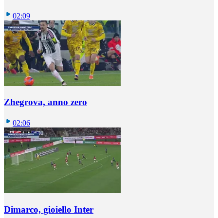
02:09
Zhegrova, anno zero
02:06
Dimarco, gioiello Inter