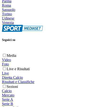
Parma
Roma
Sassuolo
Torino
Udinese
Venezia
Seguici su
Media
Video
Foto
Live e Risultati
Live
Diretta Calcio
Risultati e Classifiche
Sezioni
Calcio
Mercato
Serie A
Serie B