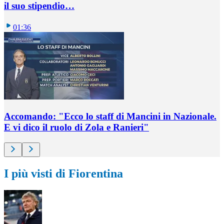
il suo stipendio…
01:36
Accomando: "Ecco lo staff di Mancini in Nazionale.
E vi dico il ruolo di Zola e Ranieri"
I più visti di Fiorentina