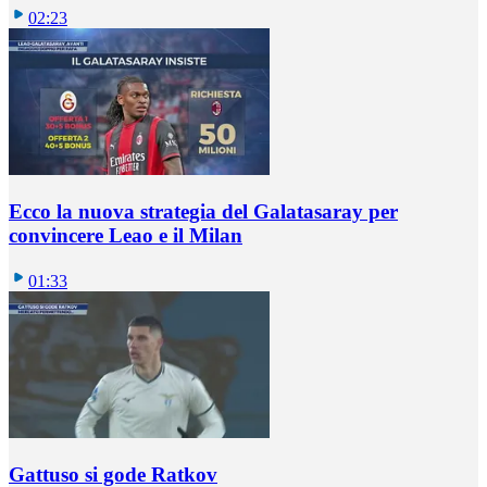
02:23
Ecco la nuova strategia del Galatasaray per
convincere Leao e il Milan
01:33
Gattuso si gode Ratkov