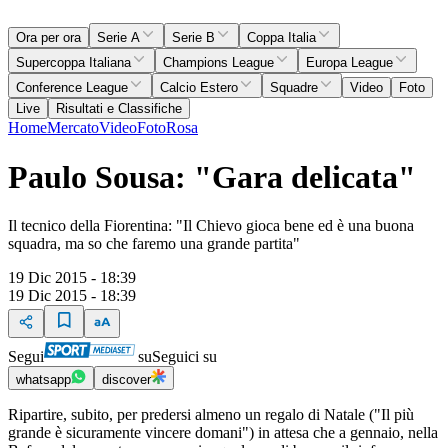
Ora per ora
Serie A
Serie B
Coppa Italia
Supercoppa Italiana
Champions League
Europa League
Conference League
Calcio Estero
Squadre
Video
Foto
Live
Risultati e Classifiche
Home
Mercato
Video
Foto
Rosa
Paulo Sousa: "Gara delicata"
Il tecnico della Fiorentina: "Il Chievo gioca bene ed è una buona
squadra, ma so che faremo una grande partita"
19 Dic 2015 - 18:39
19 Dic 2015 - 18:39
Segui
su
Seguici su
whatsapp
discover
Ripartire, subito, per predersi almeno un regalo di Natale ("Il più
grande è sicuramente vincere domani") in attesa che a gennaio, nella