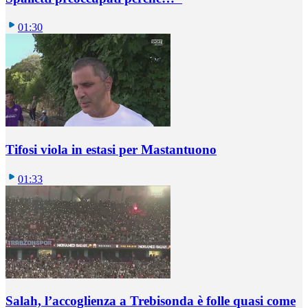
01:30
Tifosi viola in estasi per Mastantuono
01:33
Salah, l’accoglienza a Trebisonda è folle quasi come