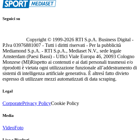
Seguici su
Copyright © 1999-
2026
RTI S.p.A. Business Digital -
P.Iva 03976881007 - Tutti i diritti riservati - Per la pubblicità
Mediamond S.p.A. - RTI S.p.A., Mediaset N.V., sede legale
Amsterdam (Paesi Bassi) - Uffici Viale Europa 46, 20093 Cologno
Monzese (MI)
Rispetto ai contenuti e ai dati personali trasmessi e/o
riprodotti è vietata ogni utilizzazione funzionale all’addestramento di
sistemi di intelligenza artificiale generativa. È altresì fatto divieto
espresso di utilizzare mezzi automatizzati di data scraping.
Legal
Corporate
Privacy Policy
Cookie Policy
Media
Video
Foto
Live e Risultati