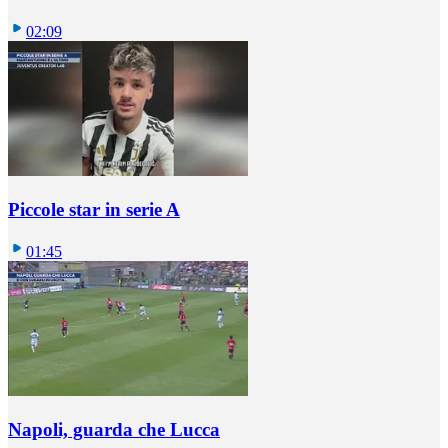
02:09
Piccole star in serie A
01:45
Napoli, guarda che Lucca