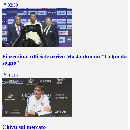
02:30
Fiorentina, ufficiale arrivo Mastantuono: "Colpo da
sogno"
01:14
Chivu sul mercato