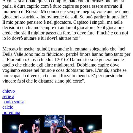
A chi sarà affidato questo compito, dato che di formazione non si
parla, è dura capirlo com'è duro capire se possa essere arrivato il
momento di Rossi: "Mi conoscete sempre meglio, voi e anche i miei
giocatori - sorride -. Indovinerete da soli. Se può partire in prestito?
Il mio primo pensiero è nel giocatore. Capisco i singoli, ma nelle
decisioni cerchiamo sempre di aiutare il giocatore. Se il giocatore
crede che sia il miglior passo da fare, lo deve fare. Finché è con noi
io lo dovrò aiutare e lui dovrà aiutare noi".
Mercato in uscita, quindi, ma anche in entrata, spiegando che "nei
Della Valle sono molto fiducioso, perché finora hanno fatto tanto per
la Fiorentina. Cosa chiedo al 2016? Da me stesso è generalmente
quello che chiedo agli altri: migliorarci. Dobbiamo capire dove
vogliamo essere nel futuro e cosa dobbiamo fare. L'unità, anche se
non capacità diverse, ci da una forza tremenda. E' per questo che
vincere fa si che le distanze siano più corte".
chievo
serie a
paulo sousa
calcio
fiorentina