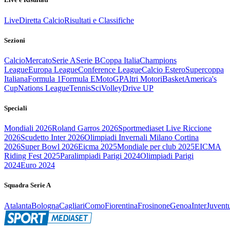
Live
Diretta Calcio
Risultati e Classifiche
Sezioni
Calcio
Mercato
Serie A
Serie B
Coppa Italia
Champions
League
Europa League
Conference League
Calcio Estero
Supercoppa
Italiana
Formula 1
Formula E
MotoGP
Altri Motori
Basket
America's
Cup
Nations League
Tennis
Sci
Volley
Drive UP
Speciali
Mondiali 2026
Roland Garros 2026
Sportmediaset Live Riccione
2026
Scudetto Inter 2026
Olimpiadi Invernali Milano Cortina
2026
Super Bowl 2026
Eicma 2025
Mondiale per club 2025
EICMA
Riding Fest 2025
Paralimpiadi Parigi 2024
Olimpiadi Parigi
2024
Euro 2024
Squadra Serie A
Atalanta
Bologna
Cagliari
Como
Fiorentina
Frosinone
Genoa
Inter
Juvent