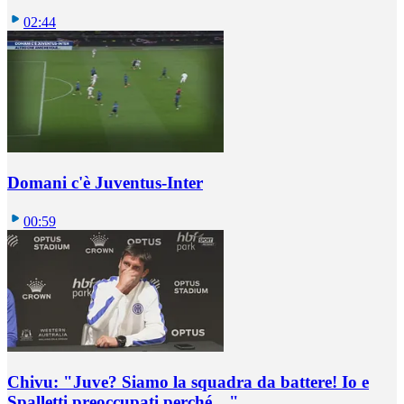
02:44
Domani c'è Juventus-Inter
00:59
Chivu: "Juve? Siamo la squadra da battere! Io e
Spalletti preoccupati perché…"