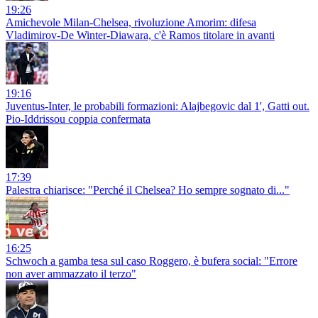
19:26
Amichevole Milan-Chelsea, rivoluzione Amorim: difesa
Vladimirov-De Winter-Diawara, c'è Ramos titolare in avanti
19:16
Juventus-Inter, le probabili formazioni: Alajbegovic dal 1', Gatti out.
Pio-Iddrissou coppia confermata
17:39
Palestra chiarisce: "Perché il Chelsea? Ho sempre sognato di..."
16:25
Schwoch a gamba tesa sul caso Roggero, è bufera social: "Errore
non aver ammazzato il terzo"