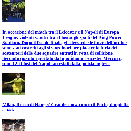
In occasione del match tra il Leicester e il Napoli di Europa
League, violenti scontri tra i tifosi sugli spalti del King Power
Stadium. Dopo il fischio finale, gli steward e le forze dell’ordine
sono stati costretti agli straordinari per placare la furia dei
sostenitori delle due squadre entrati in rotta di collisione.
Secondo quanto riportato dal quotidiano Leicester Mercury,
sono 12 i tifosi del Napoli arrestati dalla polizia inglese.
Milan, ti ricordi Hauge? Grande show contro il Porto, doppietta
e assist