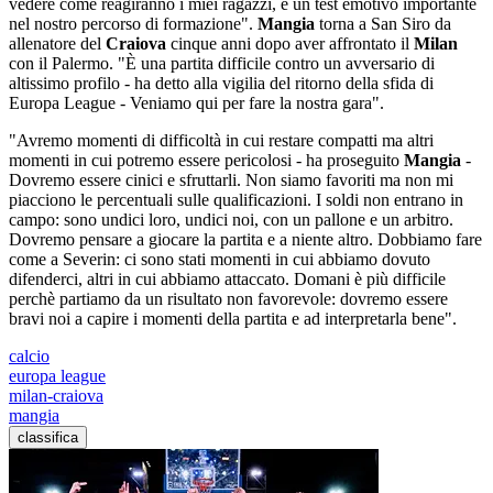
vedere come reagiranno i miei ragazzi, è un test emotivo importante
nel nostro percorso di formazione".
Mangia
torna a San Siro da
allenatore del
Craiova
cinque anni dopo aver affrontato il
Milan
con il Palermo. "È una partita difficile contro un avversario di
altissimo profilo - ha detto alla vigilia del ritorno della sfida di
Europa League - Veniamo qui per fare la nostra gara".
"Avremo momenti di difficoltà in cui restare compatti ma altri
momenti in cui potremo essere pericolosi - ha proseguito
Mangia
-
Dovremo essere cinici e sfruttarli. Non siamo favoriti ma non mi
piacciono le percentuali sulle qualificazioni. I soldi non entrano in
campo: sono undici loro, undici noi, con un pallone e un arbitro.
Dovremo pensare a giocare la partita e a niente altro. Dobbiamo fare
come a Severin: ci sono stati momenti in cui abbiamo dovuto
difenderci, altri in cui abbiamo attaccato. Domani è più difficile
perchè partiamo da un risultato non favorevole: dovremo essere
bravi noi a capire i momenti della partita e ad interpretarla bene".
calcio
europa league
milan-craiova
mangia
classifica