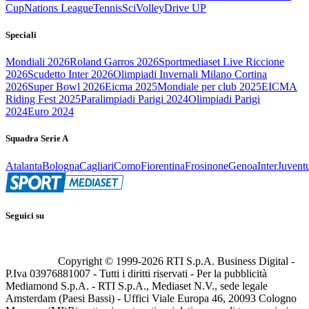
Cup
Nations League
Tennis
Sci
Volley
Drive UP
Speciali
Mondiali 2026
Roland Garros 2026
Sportmediaset Live Riccione
2026
Scudetto Inter 2026
Olimpiadi Invernali Milano Cortina
2026
Super Bowl 2026
Eicma 2025
Mondiale per club 2025
EICMA
Riding Fest 2025
Paralimpiadi Parigi 2024
Olimpiadi Parigi
2024
Euro 2024
Squadra Serie A
Atalanta
Bologna
Cagliari
Como
Fiorentina
Frosinone
Genoa
Inter
Juvent
Seguici su
Copyright © 1999-
2026
RTI S.p.A. Business Digital -
P.Iva 03976881007 - Tutti i diritti riservati - Per la pubblicità
Mediamond S.p.A. - RTI S.p.A., Mediaset N.V., sede legale
Amsterdam (Paesi Bassi) - Uffici Viale Europa 46, 20093 Cologno