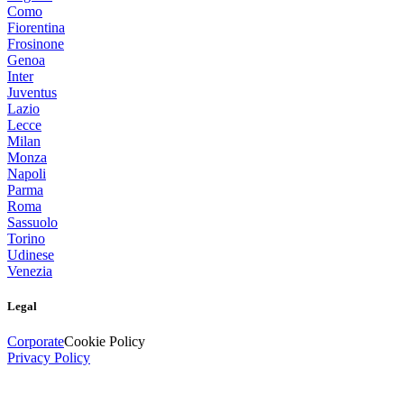
Como
Fiorentina
Frosinone
Genoa
Inter
Juventus
Lazio
Lecce
Milan
Monza
Napoli
Parma
Roma
Sassuolo
Torino
Udinese
Venezia
Legal
Corporate
Cookie Policy
Privacy Policy