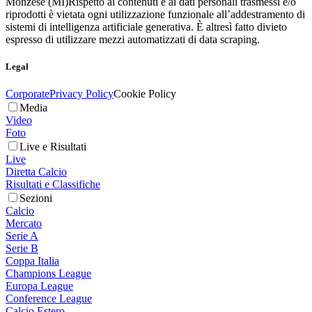
Monzese (MI)
Rispetto ai contenuti e ai dati personali trasmessi e/o
riprodotti è vietata ogni utilizzazione funzionale all’addestramento di
sistemi di intelligenza artificiale generativa. È altresì fatto divieto
espresso di utilizzare mezzi automatizzati di data scraping.
Legal
Corporate
Privacy Policy
Cookie Policy
Media
Video
Foto
Live e Risultati
Live
Diretta Calcio
Risultati e Classifiche
Sezioni
Calcio
Mercato
Serie A
Serie B
Coppa Italia
Champions League
Europa League
Conference League
Calcio Estero