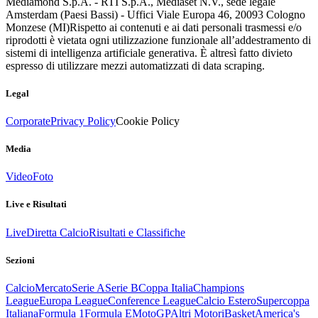
Mediamond S.p.A. - RTI S.p.A., Mediaset N.V., sede legale
Amsterdam (Paesi Bassi) - Uffici Viale Europa 46, 20093 Cologno
Monzese (MI)
Rispetto ai contenuti e ai dati personali trasmessi e/o
riprodotti è vietata ogni utilizzazione funzionale all’addestramento di
sistemi di intelligenza artificiale generativa. È altresì fatto divieto
espresso di utilizzare mezzi automatizzati di data scraping.
Legal
Corporate
Privacy Policy
Cookie Policy
Media
Video
Foto
Live e Risultati
Live
Diretta Calcio
Risultati e Classifiche
Sezioni
Calcio
Mercato
Serie A
Serie B
Coppa Italia
Champions
League
Europa League
Conference League
Calcio Estero
Supercoppa
Italiana
Formula 1
Formula E
MotoGP
Altri Motori
Basket
America's