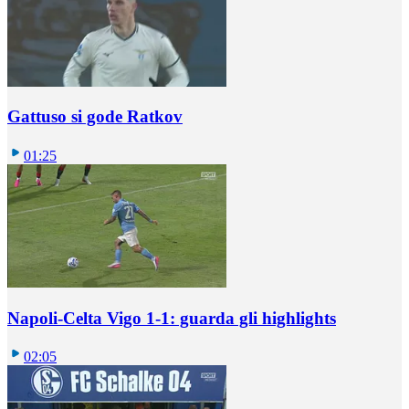
Gattuso si gode Ratkov
01:25
Napoli-Celta Vigo 1-1: guarda gli highlights
02:05