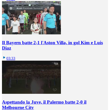
Il Bayern batte 2-1 l'Aston Villa, in gol Kim e Luis
Diaz
03:33
Aspettando la Juve, il Palermo batte 2-0 il
Melbourne City