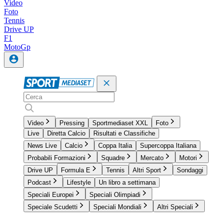
Video
Foto
Tennis
Drive UP
F1
MotoGp
Video
Pressing
Sportmediaset XXL
Foto
Live
Diretta Calcio
Risultati e Classifiche
News Live
Calcio
Coppa Italia
Supercoppa Italiana
Probabili Formazioni
Squadre
Mercato
Motori
Drive UP
Formula E
Tennis
Altri Sport
Sondaggi
Podcast
Lifestyle
Un libro a settimana
Speciali Europei
Speciali Olimpiadi
Speciale Scudetti
Speciali Mondiali
Altri Speciali