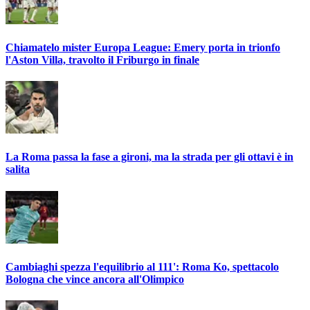
Chiamatelo mister Europa League: Emery porta in trionfo
l'Aston Villa, travolto il Friburgo in finale
La Roma passa la fase a gironi, ma la strada per gli ottavi è in
salita
Cambiaghi spezza l'equilibrio al 111': Roma Ko, spettacolo
Bologna che vince ancora all'Olimpico