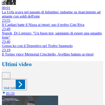
00:01
La Uefa scava nel passato di Infantino: indagine su risarcimento ad
amante con soldi dell'ente
23:55
Il Cagliari batte il Nizza ai rigori: suo il trofeo Gigi Riva
23:49
Napoli, Di Lorenzo: "Un buon test, sappiamo di essere una squadra
forte"
23:40
Genoa ko con il Deportivo nel Trofeo Spagnolo
23:19
Il Torino vince Memorial Criscitiello, Avellino battuto ai rigori
Ultimi video
Vedi tutti
01:33