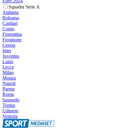
Euro 2024
Squadra Serie A
Atalanta
Bologna
Cagliari
Como
Fiorentina
Frosinone
Genoa
Inter
Juventus
Lazio
Lecce
Milan
Monza
Napoli
Parma
Roma
Sassuolo
Torino
Udinese
Venezia