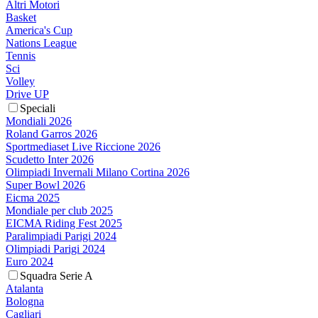
Altri Motori
Basket
America's Cup
Nations League
Tennis
Sci
Volley
Drive UP
Speciali
Mondiali 2026
Roland Garros 2026
Sportmediaset Live Riccione 2026
Scudetto Inter 2026
Olimpiadi Invernali Milano Cortina 2026
Super Bowl 2026
Eicma 2025
Mondiale per club 2025
EICMA Riding Fest 2025
Paralimpiadi Parigi 2024
Olimpiadi Parigi 2024
Euro 2024
Squadra Serie A
Atalanta
Bologna
Cagliari