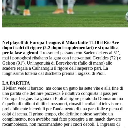
Nel playoff di Europa League, il Milan batte 11-10 il Rio Ave
dopo i calci di rigore (2-2 dopo i supplementari) e si qualifica
per la fase a gironi
. I rossoneri passano con Saelemaekers al 51',
mai i portoghesi ribaltano la gara con i neo-entrati Geraldes (72') e
Gelson (91'). Un'ingenuità di Borevkovic (fallo di mano) allo
scadere regala a Calhanoglu il rigore dell'insperato pari. La
lunghissima lotteria dal dischetto premia i ragazzi di Pioli.
LA PARTITA
Il Milan vede il baratro, ma come un gatto ha sette vite e alla fine di
una partita che definire pazzesca è riduttivo conquista il pass per
l'Europa League. La gioia di Pioli al rigore parato da Donnarumma
è quello di milioni di tifosi rossoneri, rimasti incollati al televisore e
probabilmente increduli per l'andamento di una gara folle e piena di
colpi di scena. Il primo tempo, che definire noioso sarebbe un
complimento, non avrebbe mai fatto presagire a un match davvero
rocambolesco, non raccomandato per i cuori deboli. L'ingresso di