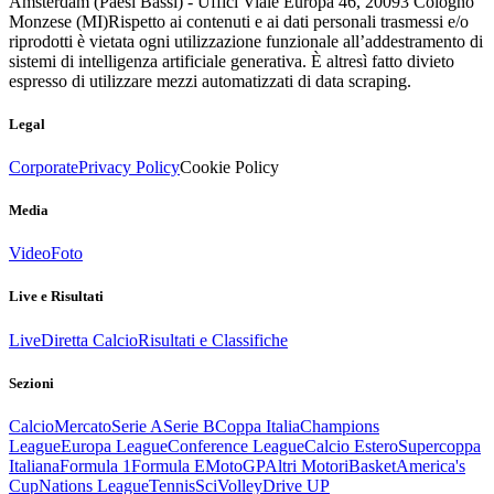
Amsterdam (Paesi Bassi) - Uffici Viale Europa 46, 20093 Cologno
Monzese (MI)
Rispetto ai contenuti e ai dati personali trasmessi e/o
riprodotti è vietata ogni utilizzazione funzionale all’addestramento di
sistemi di intelligenza artificiale generativa. È altresì fatto divieto
espresso di utilizzare mezzi automatizzati di data scraping.
Legal
Corporate
Privacy Policy
Cookie Policy
Media
Video
Foto
Live e Risultati
Live
Diretta Calcio
Risultati e Classifiche
Sezioni
Calcio
Mercato
Serie A
Serie B
Coppa Italia
Champions
League
Europa League
Conference League
Calcio Estero
Supercoppa
Italiana
Formula 1
Formula E
MotoGP
Altri Motori
Basket
America's
Cup
Nations League
Tennis
Sci
Volley
Drive UP