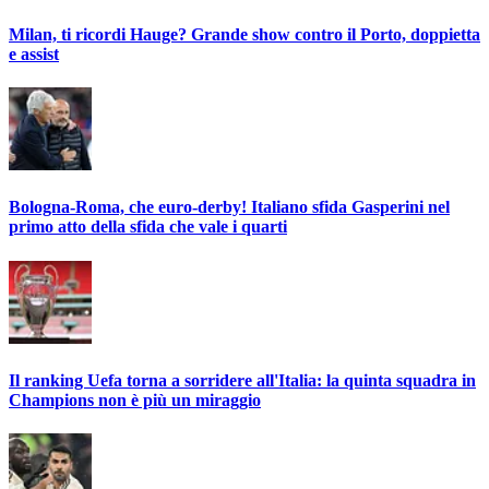
Milan, ti ricordi Hauge? Grande show contro il Porto, doppietta
e assist
Bologna-Roma, che euro-derby! Italiano sfida Gasperini nel
primo atto della sfida che vale i quarti
Il ranking Uefa torna a sorridere all'Italia: la quinta squadra in
Champions non è più un miraggio