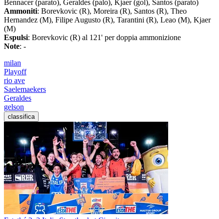
Bennacer (parato), Geraldes (palo), Kjaer (gol), Santos (parato)
Ammoniti
: Borevkovic (R), Moreira (R), Santos (R), Theo
Hernandez (M), Filipe Augusto (R), Tarantini (R), Leao (M), Kjaer
(M)
Espulsi
: Borevkovic (R) al 121' per doppia ammonizione
Note
: -
milan
Playoff
rio ave
Saelemaekers
Geraldes
gelson
classifica