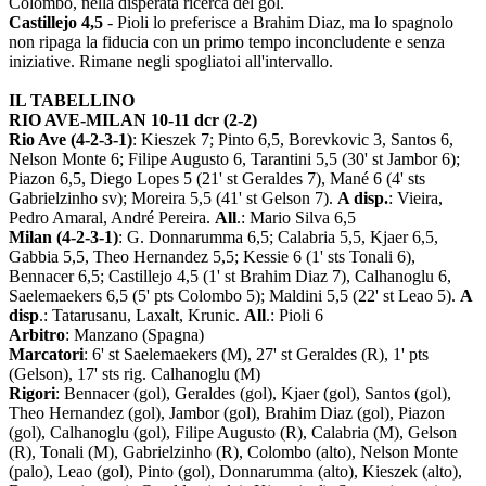
Colombo, nella disperata ricerca del gol.
Castillejo 4,5
- Pioli lo preferisce a Brahim Diaz, ma lo spagnolo
non ripaga la fiducia con un primo tempo inconcludente e senza
iniziative. Rimane negli spogliatoi all'intervallo.
IL TABELLINO
RIO AVE-MILAN 10-11 dcr (2-2)
Rio Ave (4-2-3-1)
: Kieszek 7; Pinto 6,5, Borevkovic 3, Santos 6,
Nelson Monte 6; Filipe Augusto 6, Tarantini 5,5 (30' st Jambor 6);
Piazon 6,5, Diego Lopes 5 (21' st Geraldes 7), Mané 6 (4' sts
Gabrielzinho sv); Moreira 5,5 (41' st Gelson 7).
A disp.
: Vieira,
Pedro Amaral, André Pereira.
All
.: Mario Silva 6,5
Milan (4-2-3-1)
: G. Donnarumma 6,5; Calabria 5,5, Kjaer 6,5,
Gabbia 5,5, Theo Hernandez 5,5; Kessie 6 (1' sts Tonali 6),
Bennacer 6,5; Castillejo 4,5 (1' st Brahim Diaz 7), Calhanoglu 6,
Saelemaekers 6,5 (5' pts Colombo 5); Maldini 5,5 (22' st Leao 5).
A
disp
.: Tatarusanu, Laxalt, Krunic.
All
.: Pioli 6
Arbitro
: Manzano (Spagna)
Marcatori
: 6' st Saelemaekers (M), 27' st Geraldes (R), 1' pts
(Gelson), 17' sts rig. Calhanoglu (M)
Rigori
: Bennacer (gol), Geraldes (gol), Kjaer (gol), Santos (gol),
Theo Hernandez (gol), Jambor (gol), Brahim Diaz (gol), Piazon
(gol), Calhanoglu (gol), Filipe Augusto (R), Calabria (M), Gelson
(R), Tonali (M), Gabrielzinho (R), Colombo (alto), Nelson Monte
(palo), Leao (gol), Pinto (gol), Donnarumma (alto), Kieszek (alto),