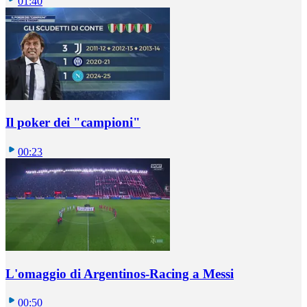
01:40
Il poker dei "campioni"
00:23
L'omaggio di Argentinos-Racing a Messi
00:50