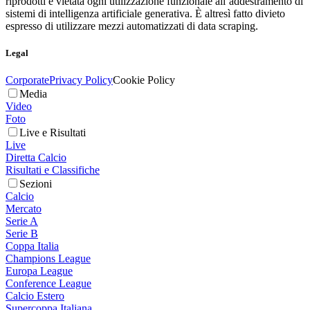
riprodotti è vietata ogni utilizzazione funzionale all’addestramento di
sistemi di intelligenza artificiale generativa. È altresì fatto divieto
espresso di utilizzare mezzi automatizzati di data scraping.
Legal
Corporate
Privacy Policy
Cookie Policy
Media
Video
Foto
Live e Risultati
Live
Diretta Calcio
Risultati e Classifiche
Sezioni
Calcio
Mercato
Serie A
Serie B
Coppa Italia
Champions League
Europa League
Conference League
Calcio Estero
Supercoppa Italiana