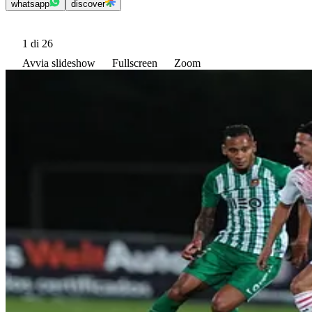
whatsapp
discover
1
di 26
Avvia slideshow
Fullscreen
Zoom