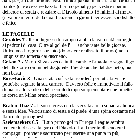
da Kjaer, a Donnarumma basta l'unica parata di tutta la sua partita su
Santos (che aveva realizzato il primo penalty) per vestire i panni
dell'eroe di serata e regalare al Diavolo almeno 15 milioni di motivi
(il valore in euro della qualificazione ai gironi) per essere soddisfatto
e felice.
LE PAGELLE
Geraldes 7
- Il suo ingresso in campo cambia la gara e dà coraggio
ai padroni di casa. Oltre al gol dell'1-1 anche tante belle giocate.
Unico neo il rigore sbagliato (dopo aver realizzato il primo) nella
lunghissima lotteria dal dischetto.
Gelson 7
- Mario Silva azzecca tutti i cambi e l'angolano segna il gol
dell'illusione con un bel diagonale. Freddo anche dal dischetto, ma
non basta
Borevkovic 3
- Una serata così se la ricorderà per tutta la vita e
potrebbe segnare la sua carriera. Davvero folle e immotivato il fallo
di mano allo scadere del secondo tempo supplementare che rimette
in corsa un Milan ormai spacciato.
Brahim Diaz 7
- Il suo ingresso dà la sterzata a una squadra abulica
e senza idee. Velocissimo di testa e di piede, è una spina costante nel
fianco dei portoghesi.
Saelemaekers 6,5
- Il suo primo gol in Europa League sembra
mettere in discesa la gara del Diavolo. Ha il merito di scuotere i
compagni, poi viene sacrificato per inserire una punta in più,