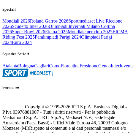
Speciali
Mondiali 2026
Roland Garros 2026
Sportmediaset Live Riccione
2026
Scudetto Inter 2026
Olimpiadi Invernali Milano Cortina
2026
Super Bowl 2026
Eicma 2025
Mondiale per club 2025
EICMA
Riding Fest 2025
Paralimpiadi Parigi 2024
Olimpiadi Parigi
2024
Euro 2024
Squadra Serie A
Atalanta
Bologna
Cagliari
Como
Fiorentina
Frosinone
Genoa
Inter
Juvent
Seguici su
Copyright © 1999-
2026
RTI S.p.A. Business Digital -
P.Iva 03976881007 - Tutti i diritti riservati - Per la pubblicità
Mediamond S.p.A. - RTI S.p.A., Mediaset N.V., sede legale
Amsterdam (Paesi Bassi) - Uffici Viale Europa 46, 20093 Cologno
Monzese (MI)
Rispetto ai contenuti e ai dati personali trasmessi e/o