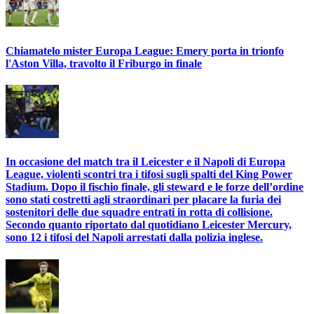
Chiamatelo mister Europa League: Emery porta in trionfo
l'Aston Villa, travolto il Friburgo in finale
In occasione del match tra il Leicester e il Napoli di Europa
League, violenti scontri tra i tifosi sugli spalti del King Power
Stadium. Dopo il fischio finale, gli steward e le forze dell’ordine
sono stati costretti agli straordinari per placare la furia dei
sostenitori delle due squadre entrati in rotta di collisione.
Secondo quanto riportato dal quotidiano Leicester Mercury,
sono 12 i tifosi del Napoli arrestati dalla polizia inglese.