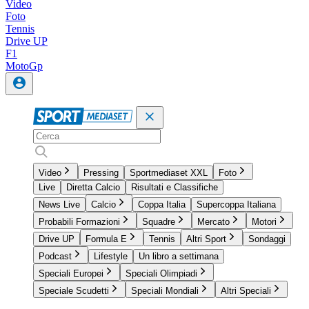
Video
Foto
Tennis
Drive UP
F1
MotoGp
Video
Pressing
Sportmediaset XXL
Foto
Live
Diretta Calcio
Risultati e Classifiche
News Live
Calcio
Coppa Italia
Supercoppa Italiana
Probabili Formazioni
Squadre
Mercato
Motori
Drive UP
Formula E
Tennis
Altri Sport
Sondaggi
Podcast
Lifestyle
Un libro a settimana
Speciali Europei
Speciali Olimpiadi
Speciale Scudetti
Speciali Mondiali
Altri Speciali