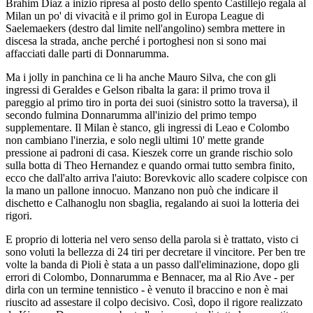
Brahim Diaz a inizio ripresa al posto dello spento Castillejo regala al
Milan un po' di vivacità e il primo gol in Europa League di
Saelemaekers (destro dal limite nell'angolino) sembra mettere in
discesa la strada, anche perché i portoghesi non si sono mai
affacciati dalle parti di Donnarumma.
Ma i jolly in panchina ce li ha anche Mauro Silva, che con gli
ingressi di Geraldes e Gelson ribalta la gara: il primo trova il
pareggio al primo tiro in porta dei suoi (sinistro sotto la traversa), il
secondo fulmina Donnarumma all'inizio del primo tempo
supplementare. Il Milan è stanco, gli ingressi di Leao e Colombo
non cambiano l'inerzia, e solo negli ultimi 10' mette grande
pressione ai padroni di casa. Kieszek corre un grande rischio solo
sulla botta di Theo Hernandez e quando ormai tutto sembra finito,
ecco che dall'alto arriva l'aiuto: Borevkovic allo scadere colpisce con
la mano un pallone innocuo. Manzano non può che indicare il
dischetto e Calhanoglu non sbaglia, regalando ai suoi la lotteria dei
rigori.
E proprio di lotteria nel vero senso della parola si è trattato, visto ci
sono voluti la bellezza di 24 tiri per decretare il vincitore. Per ben tre
volte la banda di Pioli è stata a un passo dall'eliminazione, dopo gli
errori di Colombo, Donnarumma e Bennacer, ma al Rio Ave - per
dirla con un termine tennistico - è venuto il braccino e non è mai
riuscito ad assestare il colpo decisivo. Così, dopo il rigore realizzato