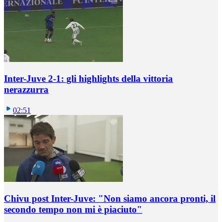
Inter-Juve 2-1: gli highlights della vittoria
nerazzurra
02:51
Chivu post Inter-Juve: "Non siamo ancora pronti, il
secondo tempo non mi è piaciuto"