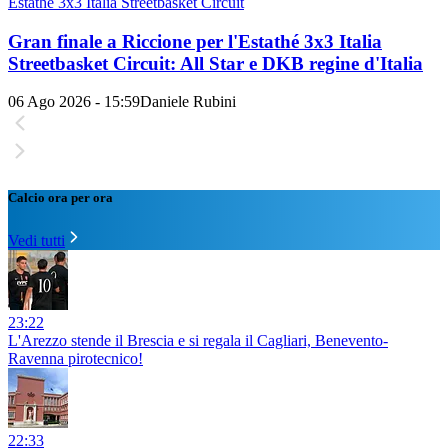
Estathé 3x3 Italia Streetbasket Circuit
Gran finale a Riccione per l'Estathé 3x3 Italia
Streetbasket Circuit: All Star e DKB regine d'Italia
06 Ago 2026 - 15:59
Daniele Rubini
Calcio ora per ora
Vedi tutti
23:22
L'Arezzo stende il Brescia e si regala il Cagliari, Benevento-
Ravenna pirotecnico!
22:33