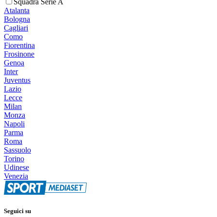
Squadra Serie A
Atalanta
Bologna
Cagliari
Como
Fiorentina
Frosinone
Genoa
Inter
Juventus
Lazio
Lecce
Milan
Monza
Napoli
Parma
Roma
Sassuolo
Torino
Udinese
Venezia
Seguici su