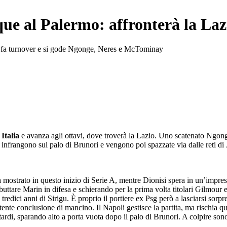
que al Palermo: affronterà la Lazi
te fa turnover e si gode Ngonge, Neres e McTominay
Italia
e avanza agli ottavi, dove troverà la Lazio. Uno scatenato Ngonge 
si infrangono sul palo di Brunori e vengono poi spazzate via dalle reti d
mostrato in questo inizio di Serie A, mentre Dionisi spera in un’impresa
buttare Marin in difesa e schierando per la prima volta titolari Gilmour 
redici anni di Sirigu. È proprio il portiere ex Psg però a lasciarsi sorpre
otente conclusione di mancino. Il Napoli gestisce la partita, ma rischia 
tardi, sparando alto a porta vuota dopo il palo di Brunori. A colpire son