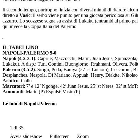
Il secondo tempo, purtroppo, inizia con diversi minuti di ritardo: alcuni 
diretto a
Vasic
: il serbo viene punito per una giocata pericolosa su Gilm
azzurro. Lo scozzese segna su assist di Lukaku (entrambi al primo pallo
qui invece la Coppa Italia del Palermo.
IL TABELLINO
NAPOLI-PALERMO 5-0
Napoli (4-2-3-1)
: Caprile; Mazzocchi, Marin, Juan Jesus, Spinazzola;
Lukaku). A disp.: Turi, Contini, Buongiorno, Rrahmani, Olivera, Poli
Palermo (3-5-2)
: Sirigu; Peda, Baniya (27’ st Lucioni), Ceccaroni; Bu
Desplanches, Nespola, Di Mariano, Appuah, Henry, Diakite, Nikolaou
Arbitro
: Collu
Marcatori
: 7’ e 12’ Ngonge, 42’ Juan Jesus, 25’ st Neres, 32’ st Mc
Ammoniti
: Marin (P) Espulsi: Vasic (P)
Le foto di Napoli-Palermo
1
di 35
Avvia slideshow
Fullscreen
Zoom