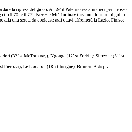
rdare la ripresa del gioco. Al 59’ il Palermo resta in dieci per il rosso
 tra il 70’ e il 77’:
Neres
e
McTominay
trovano i loro primi gol in
gala una serata da applausi: agli ottavi affronterà la Lazio. Finisce
padori (32’ st McTominay), Ngonge (12’ st Zerbin); Simeone (31’ st
st Pierozzi); Le Douaron (18’ st Insigne), Brunori. A disp.: