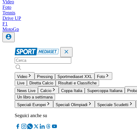
Video
Foto
Tennis
Drive UP
F1
MotoGp
Video
Pressing
Sportmediaset XXL
Foto
Live
Diretta Calcio
Risultati e Classifiche
News Live
Calcio
Coppa Italia
Supercoppa Italiana
Proba
Un libro a settimana
Speciali Europei
Speciali Olimpiadi
Speciale Scudetti
Seguici anche su