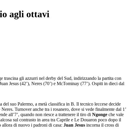
o agli ottavi
trascina gli azzurri nel derby del Sud, indirizzando la partita con
i Juan Jesus (42’), Neres (70’) e McTominay (77’). Ospiti in dieci dal
 del suo Palermo, a metà classifica in B. Il tecnico leccese decide
e Neres. Turnover anche tra i rosanero, dove si vede finalmente dal 1’
nde all’7’, quando non riesce a trattenere il tiro di
Ngonge
che vale
qualcosa sul contrasto in area tra Caprile e Le Douaron poco dopo il
o allora di nuovo i padroni di casa:
Juan Jesus
incorna il cross di