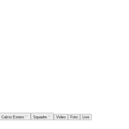
Calcio Estero
Squadre
Video
Foto
Live