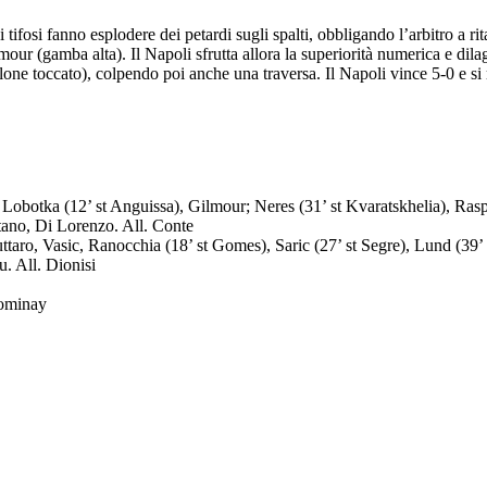
tifosi fanno esplodere dei petardi sugli spalti, obbligando l’arbitro a rita
our (gamba alta). Il Napoli sfrutta allora la superiorità numerica e dilaga
ne toccato), colpendo poi anche una traversa. Il Napoli vince 5-0 e si re
 Lobotka (12’ st Anguissa), Gilmour; Neres (31’ st Kvaratskhelia), Ras
tano, Di Lorenzo. All. Conte
ttaro, Vasic, Ranocchia (18’ st Gomes), Saric (27’ st Segre), Lund (39’ 
. All. Dionisi
Tominay