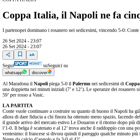
Coppa Italia, il Napoli ne fa cin
I partenopei dominano i rosanero nei sedicesimi, vincendo 5-0: Con
26 Set 2024 - 23:07
26 Set 2024 - 23:07
Segui
su
Seguici su
whatsapp
discover
Al Maradona il
Napoli
piega 5-0 il
Palermo
nei sedicesimi di
Coppa 
una doppietta nei minuti iniziali (7’ e 12’). Le speranze dei rosanero 
59’ per rosso a Vasic.
LA PARTITA
Conte vuole continuare a costruire su quanto di buono il Napoli ha già 
allora di dare fiducia a chi finora ha ottenuto meno spazio, facendo de
il grande arrivo del mercato estivo Le Douaron e il ritorno dopo più di t
l’1-0. Il belga è scatenato e al 12’ trova anche il raddoppio con una p
ventesimo: il francese si divora quindi il pareggio qualche minuto più 
Neres da calcio d’angolo e fa 3-0 al 42’.