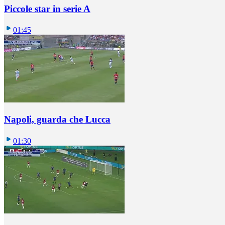
Piccole star in serie A
01:45
Napoli, guarda che Lucca
01:30