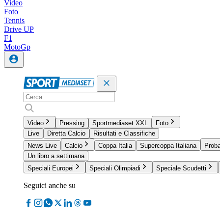
Video
Foto
Tennis
Drive UP
F1
MotoGp
Video
Pressing
Sportmediaset XXL
Foto
Live
Diretta Calcio
Risultati e Classifiche
News Live
Calcio
Coppa Italia
Supercoppa Italiana
Proba
Un libro a settimana
Speciali Europei
Speciali Olimpiadi
Speciale Scudetti
Seguici anche su