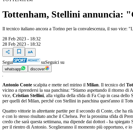
Tottenham, Stellini annuncia: "C
Il tecnico italiano ancora a Torino per la convalescenza, il suo vice:
28 Feb 2023 - 18:32
28 Feb 2023 - 18:32
Segui
su
Seguici su
whatsapp
discover
Antonio Conte
scalpita e mette nel mirino il
Milan
. Il tecnico del
To
vicino a riprendersi la sua panchina: “Stiamo aspettando il ritorno di 
vice,
Cristian Stellini
, alla vigilia della sfida di Fa Cup in casa dello
per quelli del Milan, perché con Stellini in panchina quest'anno il Tott
Quattro vittorie in altrettante partite per il secondo di Conte, che ha
e con lo stesso risultato anche il Chelsea. Per la prossima sfida di P
credo che sarà questa settimana, ma dipende dai dottori - ha spiegato S
per il rientro di Antonio. Sceglieranno il momento più opportuno, e io