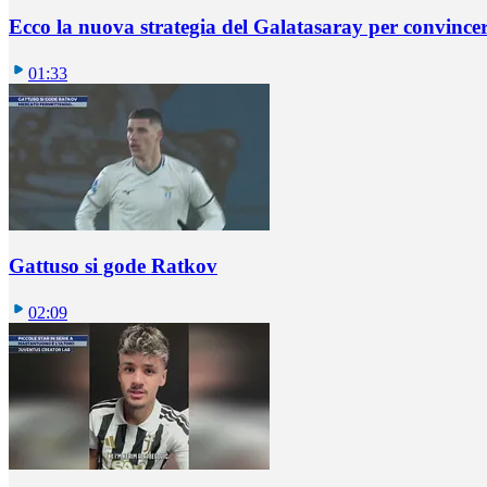
Ecco la nuova strategia del Galatasaray per convincer
01:33
Gattuso si gode Ratkov
02:09