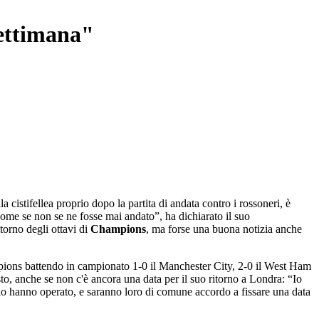
settimana"
a cistifellea proprio dopo la partita di andata contro i rossoneri, è
come se non se ne fosse mai andato”, ha dichiarato il suo
itorno degli ottavi di
Champions
, ma forse una buona notizia anche
hampions battendo in campionato 1-0 il Manchester City, 2-0 il West Ham
to, anche se non c'è ancora una data per il suo ritorno a Londra: “Io
e lo hanno operato, e saranno loro di comune accordo a fissare una data