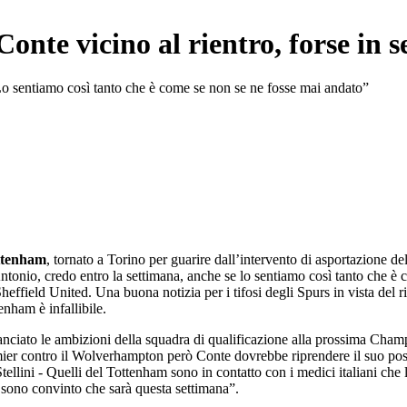
onte vicino al rientro, forse in 
 "Lo sentiamo così tanto che è come se non se ne fosse mai andato”
ttenham
, tornato a Torino per guarire dall’intervento di asportazione dell
Antonio, credo entro la settimana, anche se lo sentiamo così tanto che è 
 Sheffield United. Una buona notizia per i tifosi degli Spurs in vista del r
enham è infallibile.
 rilanciato le ambizioni della squadra di qualificazione alla prossima C
remier contro il Wolverhampton però Conte dovrebbe riprendere il suo pos
tellini - Quelli del Tottenham sono in contatto con i medici italiani ch
 sono convinto che sarà questa settimana”.