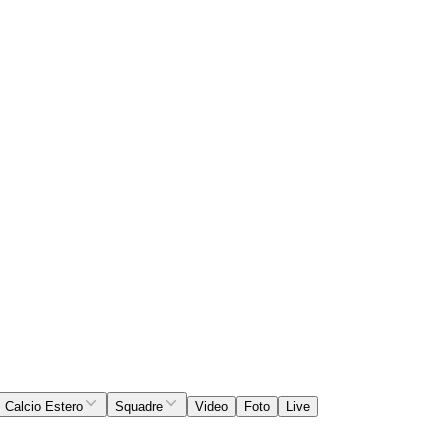
Calcio Estero
Squadre
Video
Foto
Live