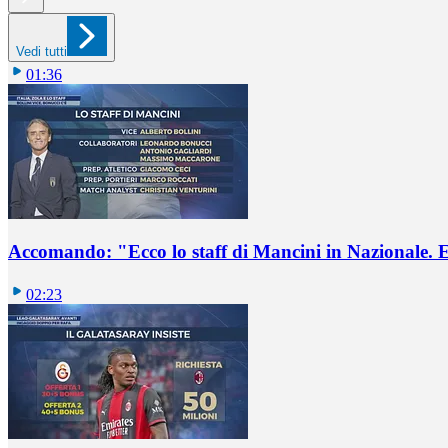
Vedi tutti
01:36
Accomando: "Ecco lo staff di Mancini in Nazionale. E 
02:23