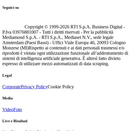
Seguici su
Copyright © 1999-
2026
RTI S.p.A. Business Digital -
P.Iva 03976881007 - Tutti i diritti riservati - Per la pubblicità
Mediamond S.p.A. - RTI S.p.A., Mediaset N.V., sede legale
Amsterdam (Paesi Bassi) - Uffici Viale Europa 46, 20093 Cologno
Monzese (MI)
Rispetto ai contenuti e ai dati personali trasmessi e/o
riprodotti è vietata ogni utilizzazione funzionale all’addestramento di
sistemi di intelligenza artificiale generativa. È altresì fatto divieto
espresso di utilizzare mezzi automatizzati di data scraping.
Legal
Corporate
Privacy Policy
Cookie Policy
Media
Video
Foto
Live e Risultati