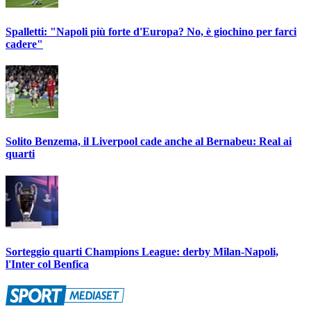
Spalletti: "Napoli più forte d'Europa? No, è giochino per farci
cadere"
Solito Benzema, il Liverpool cade anche al Bernabeu: Real ai
quarti
Sorteggio quarti Champions League: derby Milan-Napoli,
l'Inter col Benfica