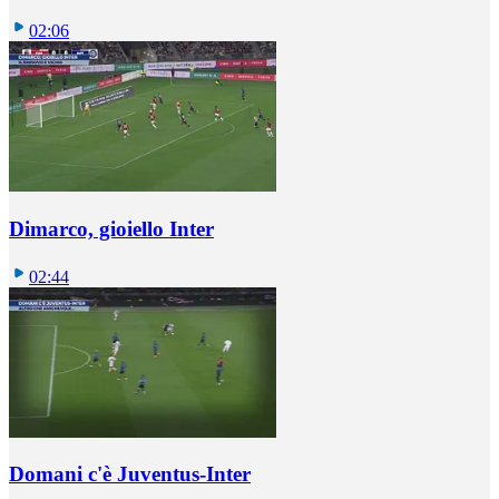
02:06
Dimarco, gioiello Inter
02:44
Domani c'è Juventus-Inter