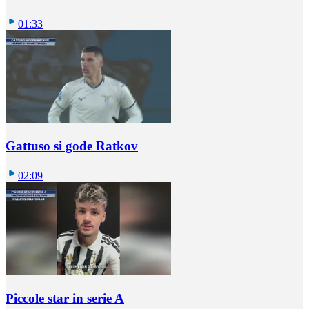
01:33
Gattuso si gode Ratkov
02:09
Piccole star in serie A