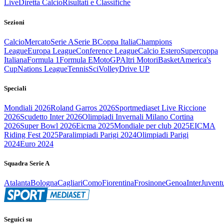
Live
Diretta Calcio
Risultati e Classifiche
Sezioni
Calcio
Mercato
Serie A
Serie B
Coppa Italia
Champions
League
Europa League
Conference League
Calcio Estero
Supercoppa
Italiana
Formula 1
Formula E
MotoGP
Altri Motori
Basket
America's
Cup
Nations League
Tennis
Sci
Volley
Drive UP
Speciali
Mondiali 2026
Roland Garros 2026
Sportmediaset Live Riccione
2026
Scudetto Inter 2026
Olimpiadi Invernali Milano Cortina
2026
Super Bowl 2026
Eicma 2025
Mondiale per club 2025
EICMA
Riding Fest 2025
Paralimpiadi Parigi 2024
Olimpiadi Parigi
2024
Euro 2024
Squadra Serie A
Atalanta
Bologna
Cagliari
Como
Fiorentina
Frosinone
Genoa
Inter
Juvent
Seguici su