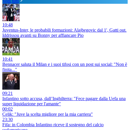
Vedi tutti
10:48
Juventus-Inter, le probabili formazioni: Alajbegovic dal 1', Gatti out.
Iddrissou avanti su Bonny per affiancare Pio
10:41
Bennacer saluta il Milan e i suoi tifosi con un post sui social: "Non è
finita..."
09:21
Infantino sotto accusa, dall’Inghilterra: "Fece pagare dalla Uefa una
super liquidazione per l'amante"
00:02
Celik: "Juve la scelta migliore per la mia carriera"
23:30
Fifa: in Colombia Infantino riceve il sostegno del calcio
sudamericano