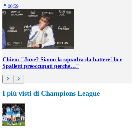
00:59
Chivu: "Juve? Siamo la squadra da battere! Io e
Spalletti preoccupati perché…"
I più visti di Champions League