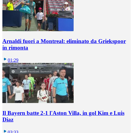
Arnaldi fuori a Montreal: eliminato da Griekspoor
in rimonta
01:29
Il Bayern batte 2-1 l'Aston Villa, in gol Kim e Luis
Diaz
03:33