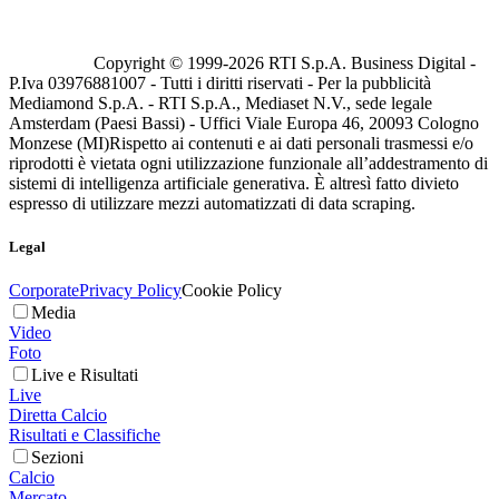
Copyright © 1999-
2026
RTI S.p.A. Business Digital -
P.Iva 03976881007 - Tutti i diritti riservati - Per la pubblicità
Mediamond S.p.A. - RTI S.p.A., Mediaset N.V., sede legale
Amsterdam (Paesi Bassi) - Uffici Viale Europa 46, 20093 Cologno
Monzese (MI)
Rispetto ai contenuti e ai dati personali trasmessi e/o
riprodotti è vietata ogni utilizzazione funzionale all’addestramento di
sistemi di intelligenza artificiale generativa. È altresì fatto divieto
espresso di utilizzare mezzi automatizzati di data scraping.
Legal
Corporate
Privacy Policy
Cookie Policy
Media
Video
Foto
Live e Risultati
Live
Diretta Calcio
Risultati e Classifiche
Sezioni
Calcio
Mercato