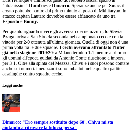
Luis Henrique e Carlos Augusto dovrebbero lasciar spazio ai
"titolarissimi"
Dumfries
e
Dimarco
. Speranze anche per
Sucic
: il
croato potrebbe partire dal primo minuto al posto di Mkhitaryan. In
attacco capitan Lautaro dovrebbe essere affiancato da uno tra
Esposito
e
Bonny
.
Per quanto riguarda invece gli avversari dei nerazzurri, lo
Slavia
Praga
arriva a San Siro da seconda nel campionato ceco e con la
vittoria per 2-0 ottenuta all'ultima giornata. Quella di oggi non è una
prima volta tra le due squadre.
I cechi avevano affrontato l'Inter
già nella stagione 2019/20
: a Milano terminò 1-1 mentre al ritorno
gli uomini all'epoca guidati da Antonio Conte riuscirono a imporsi
per 3-1. Oltre alla spinta del Meazza, Chivu e i suoi possono contare
anche sui numeri: i nerazzurri sono imbattuti nelle quattro partite
casalinghe contro squadre ceche.
Leggi anche
Dimarco: "Ero sempre sostituito dopo 60', Chivu mi sta
aiutando a ritrovare la fiducia persa"