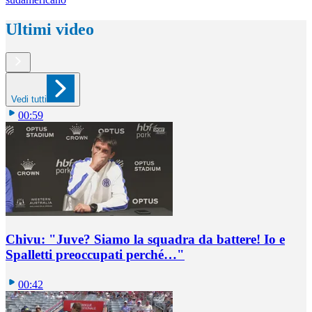
Ultimi video
Vedi tutti
00:59
Chivu: "Juve? Siamo la squadra da battere! Io e
Spalletti preoccupati perché…"
00:42