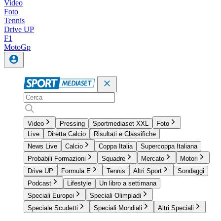
Video
Foto
Tennis
Drive UP
F1
MotoGp
Video
Pressing
Sportmediaset XXL
Foto
Live
Diretta Calcio
Risultati e Classifiche
News Live
Calcio
Coppa Italia
Supercoppa Italiana
Probabili Formazioni
Squadre
Mercato
Motori
Drive UP
Formula E
Tennis
Altri Sport
Sondaggi
Podcast
Lifestyle
Un libro a settimana
Speciali Europei
Speciali Olimpiadi
Speciale Scudetti
Speciali Mondiali
Altri Speciali