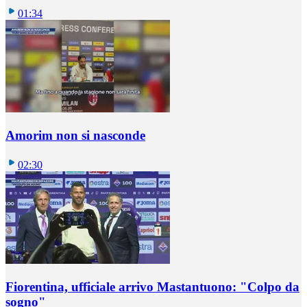
01:34
Amorim non si nasconde
02:30
Fiorentina, ufficiale arrivo Mastantuono: "Colpo da
sogno"