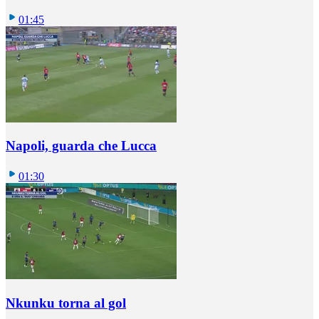
01:45
Napoli, guarda che Lucca
01:30
Nkunku torna al gol