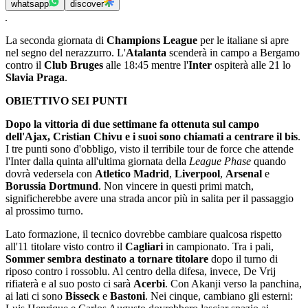
whatsapp
discover
La seconda giornata di
Champions League
per le italiane si apre
nel segno del nerazzurro. L'
Atalanta
scenderà in campo a Bergamo
contro il
Club Bruges
alle 18:45 mentre l'
Inter
ospiterà alle 21 lo
Slavia Praga
.
OBIETTIVO SEI PUNTI
Dopo la vittoria di due settimane fa ottenuta sul campo
dell'Ajax, Cristian Chivu e i suoi sono chiamati a centrare il bis
.
I tre punti sono d'obbligo, visto il terribile tour de force che attende
l'Inter dalla quinta all'ultima giornata della
League Phase
quando
dovrà vedersela con
Atletico Madrid
,
Liverpool
,
Arsenal
e
Borussia Dortmund
. Non vincere in questi primi match,
significherebbe avere una strada ancor più in salita per il passaggio
al prossimo turno.
Lato formazione, il tecnico dovrebbe cambiare qualcosa rispetto
all'11 titolare visto contro il
Cagliari
in campionato. Tra i pali,
Sommer sembra destinato a tornare titolare
dopo il turno di
riposo contro i rossoblu. Al centro della difesa, invece, De Vrij
rifiaterà e al suo posto ci sarà
Acerbi
. Con Akanji verso la panchina,
ai lati ci sono
Bisseck
e
Bastoni
. Nei cinque, cambiano gli esterni: