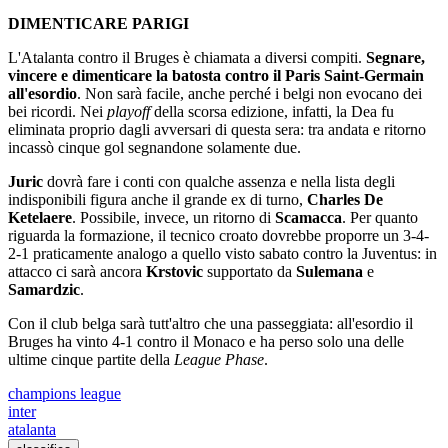
DIMENTICARE PARIGI
L'Atalanta contro il Bruges è chiamata a diversi compiti.
Segnare,
vincere e dimenticare la batosta contro il Paris Saint-Germain
all'esordio
. Non sarà facile, anche perché i belgi non evocano dei
bei ricordi. Nei
playoff
della scorsa edizione, infatti, la Dea fu
eliminata proprio dagli avversari di questa sera: tra andata e ritorno
incassò cinque gol segnandone solamente due.
Juric
dovrà fare i conti con qualche assenza e nella lista degli
indisponibili figura anche il grande ex di turno,
Charles De
Ketelaere
. Possibile, invece, un ritorno di
Scamacca
. Per quanto
riguarda la formazione, il tecnico croato dovrebbe proporre un 3-4-
2-1 praticamente analogo a quello visto sabato contro la Juventus: in
attacco ci sarà ancora
Krstovic
supportato da
Sulemana
e
Samardzic
.
Con il club belga sarà tutt'altro che una passeggiata: all'esordio il
Bruges ha vinto 4-1 contro il Monaco e ha perso solo una delle
ultime cinque partite della
League Phase
.
champions league
inter
atalanta