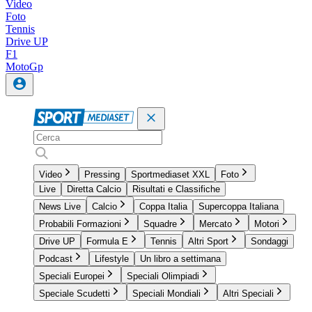
Video
Foto
Tennis
Drive UP
F1
MotoGp
Video
Pressing
Sportmediaset XXL
Foto
Live
Diretta Calcio
Risultati e Classifiche
News Live
Calcio
Coppa Italia
Supercoppa Italiana
Probabili Formazioni
Squadre
Mercato
Motori
Drive UP
Formula E
Tennis
Altri Sport
Sondaggi
Podcast
Lifestyle
Un libro a settimana
Speciali Europei
Speciali Olimpiadi
Speciale Scudetti
Speciali Mondiali
Altri Speciali