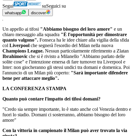
Segui
su
Seguici su
whatsapp
discover
Un appello ai tifosi
"Abbiamo bisogno del loro amore"
e un
chiaro messaggio alla squadra
"È l'opportunità per dimostrare
quanto valgono".
Fonseca ha le idee chiare alla vigilia della sfida
col
Liverpool
che segnerà l'esordio del Milan nella nuova
Champions League.
Nessun particolarmente riferimento a Zlatan
Ibrahimovic
che si è rivisto a Milanello "Abbiamo parlato delle
solite cose" e l'intenzione emersa di fare turnover tra Liverpool e
Inter: non giocheranno gli stessi undici tra domani e domenica. Poi
l'annuncio di un Milan più coperto:
"Sarà importante difendere
bene per attaccare meglio".
LA CONFERENZA STAMPA
Quanto può contare l'impatto dei tifosi domani?
"Credo sia sempre importante, lo è stato anche col Venezia dentro e
fuori lo stadio. Domani ci sosterranno, abbiamo bisogno del loro
amore"
Con la vittoria in campionato il Milan può aver trovato la via
giusta?