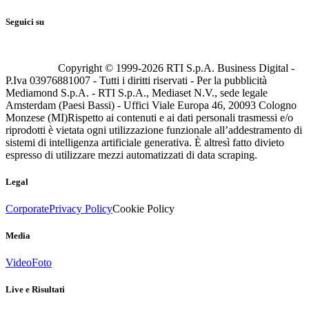
Seguici su
Copyright © 1999-
2026
RTI S.p.A. Business Digital -
P.Iva 03976881007 - Tutti i diritti riservati - Per la pubblicità
Mediamond S.p.A. - RTI S.p.A., Mediaset N.V., sede legale
Amsterdam (Paesi Bassi) - Uffici Viale Europa 46, 20093 Cologno
Monzese (MI)
Rispetto ai contenuti e ai dati personali trasmessi e/o
riprodotti è vietata ogni utilizzazione funzionale all’addestramento di
sistemi di intelligenza artificiale generativa. È altresì fatto divieto
espresso di utilizzare mezzi automatizzati di data scraping.
Legal
Corporate
Privacy Policy
Cookie Policy
Media
Video
Foto
Live e Risultati