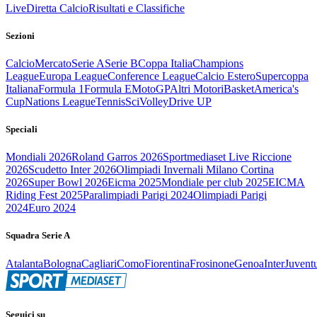
Live
Diretta Calcio
Risultati e Classifiche
Sezioni
Calcio
Mercato
Serie A
Serie B
Coppa Italia
Champions
League
Europa League
Conference League
Calcio Estero
Supercoppa
Italiana
Formula 1
Formula E
MotoGP
Altri Motori
Basket
America's
Cup
Nations League
Tennis
Sci
Volley
Drive UP
Speciali
Mondiali 2026
Roland Garros 2026
Sportmediaset Live Riccione
2026
Scudetto Inter 2026
Olimpiadi Invernali Milano Cortina
2026
Super Bowl 2026
Eicma 2025
Mondiale per club 2025
EICMA
Riding Fest 2025
Paralimpiadi Parigi 2024
Olimpiadi Parigi
2024
Euro 2024
Squadra Serie A
Atalanta
Bologna
Cagliari
Como
Fiorentina
Frosinone
Genoa
Inter
Juvent
Seguici su