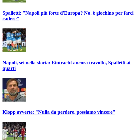
Spalletti: "Napoli più forte d'Europa? No, è giochino per farci
cadere"
Napoli, sei nella storia: Eintracht ancora travolto, Spalletti ai
quarti
Klopp avverte: "Nulla da perdere, possiamo vincere"