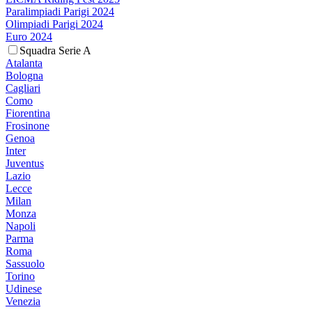
Paralimpiadi Parigi 2024
Olimpiadi Parigi 2024
Euro 2024
Squadra Serie A
Atalanta
Bologna
Cagliari
Como
Fiorentina
Frosinone
Genoa
Inter
Juventus
Lazio
Lecce
Milan
Monza
Napoli
Parma
Roma
Sassuolo
Torino
Udinese
Venezia