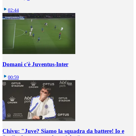
02:44
Domani c'è Juventus-Inter
00:59
Chivu: "Juve? Siamo la squadra da battere! Io e