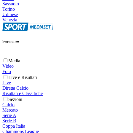
Sassuolo
Torino
Udinese
Venezia
Seguici su
Media
Video
Foto
Live e Risultati
Live
Diretta Calcio
Risultati e Classifiche
Sezioni
Calcio
Mercato
Serie A
Serie B
Coppa Italia
Champions League