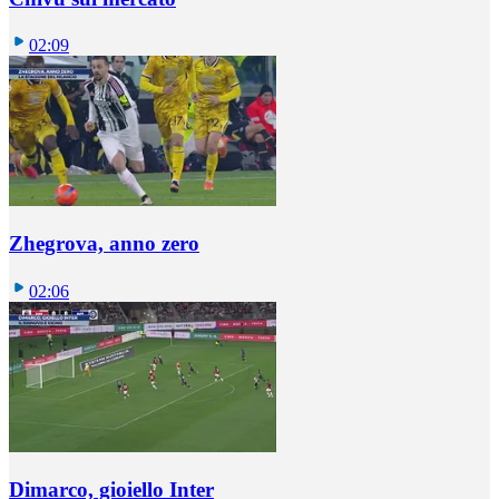
02:09
Zhegrova, anno zero
02:06
Dimarco, gioiello Inter