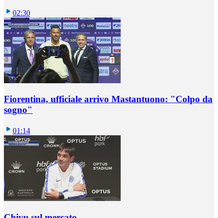
02:30
Fiorentina, ufficiale arrivo Mastantuono: "Colpo da
sogno"
01:14
Chivu sul mercato