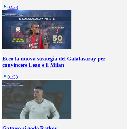
02:23
Ecco la nuova strategia del Galatasaray per
convincere Leao e il Milan
01:33
Gattuso si gode Ratkov