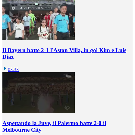
Il Bayern batte 2-1 l'Aston Villa, in gol Kim e Luis
Diaz
03:33
Aspettando la Juve, il Palermo batte 2-0 il
Melbourne City