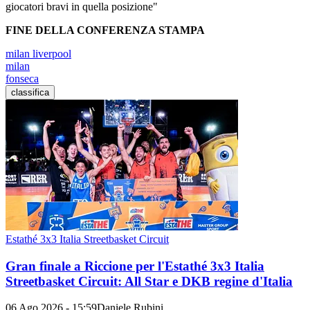
giocatori bravi in quella posizione"
FINE DELLA CONFERENZA STAMPA
milan liverpool
milan
fonseca
classifica
Estathé 3x3 Italia Streetbasket Circuit
Gran finale a Riccione per l'Estathé 3x3 Italia
Streetbasket Circuit: All Star e DKB regine d'Italia
06 Ago 2026 - 15:59
Daniele Rubini