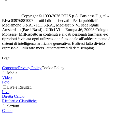
Copyright © 1999-
2026
RTI S.p.A. Business Digital -
P.Iva 03976881007 - Tutti i diritti riservati - Per la pubblicità
Mediamond S.p.A. - RTI S.p.A., Mediaset N.V., sede legale
Amsterdam (Paesi Bassi) - Uffici Viale Europa 46, 20093 Cologno
Monzese (MI)
Rispetto ai contenuti e ai dati personali trasmessi e/o
riprodotti è vietata ogni utilizzazione funzionale all’addestramento di
sistemi di intelligenza artificiale generativa. È altresì fatto divieto
espresso di utilizzare mezzi automatizzati di data scraping.
Legal
Corporate
Privacy Policy
Cookie Policy
Media
Video
Foto
Live e Risultati
Live
Diretta Calcio
Risultati e Classifiche
Sezioni
Calcio