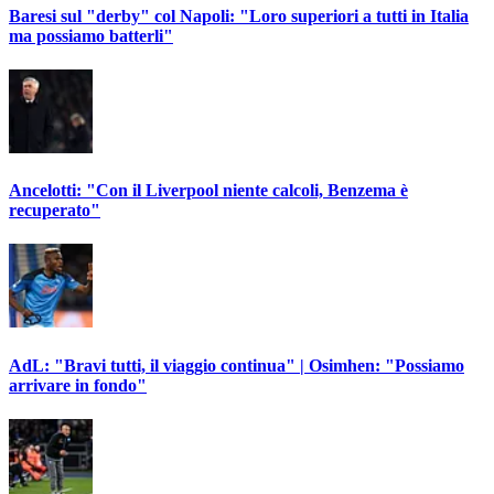
Baresi sul "derby" col Napoli: "Loro superiori a tutti in Italia
ma possiamo batterli"
Ancelotti: "Con il Liverpool niente calcoli, Benzema è
recuperato"
AdL: "Bravi tutti, il viaggio continua" | Osimhen: "Possiamo
arrivare in fondo"