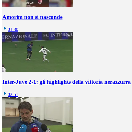
Amorim non si nasconde
01:30
Inter-Juve 2-1: gli highlights della vittoria nerazzurra
02:51