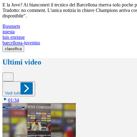
E la Juve? Ai bianconeri il tecnico del Barcellona riserva solo poche p
Tradotto: no comment. L'unica notizia in chiave Champions arriva co
disponibile".
Busquets
iniesta
luis enrique
barcellona-juventus
classifica
Ultimi video
Vedi tutti
01:34