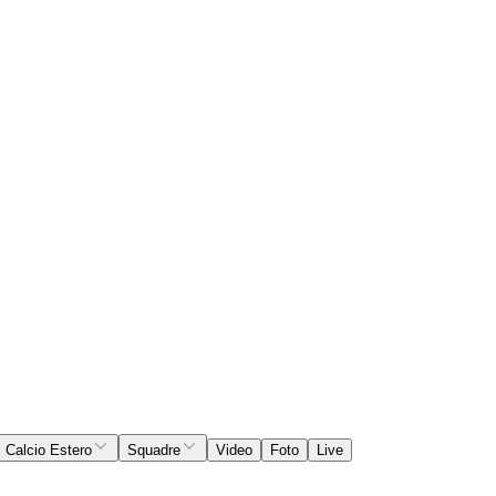
Calcio Estero
Squadre
Video
Foto
Live