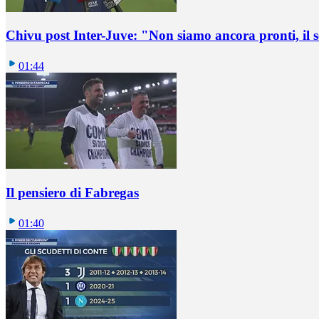
Chivu post Inter-Juve: "Non siamo ancora pronti, il
01:44
Il pensiero di Fabregas
01:40