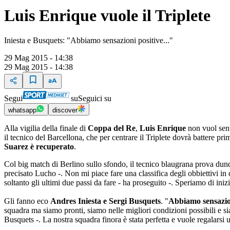
Luis Enrique vuole il Triplete
Iniesta e Busquets: "Abbiamo sensazioni positive..."
29 Mag 2015 - 14:38
29 Mag 2015 - 14:38
Segui
su
Seguici su
whatsapp
discover
Alla vigilia della finale di
Coppa del Re
,
Luis Enrique
non vuol senti
il tecnico del Barcellona, che per centrare il Triplete dovrà battere pri
Suarez è recuperato
.
Col big match di Berlino sullo sfondo, il tecnico blaugrana prova dun
precisato Lucho -. Non mi piace fare una classifica degli obbiettivi in
soltanto gli ultimi due passi da fare - ha proseguito -. Speriamo di inizi
Gli fanno eco
Andres Iniesta e Sergi Busquets
. "
Abbiamo sensazion
squadra ma siamo pronti, siamo nelle migliori condizioni possibili e si
Busquets -. La nostra squadra finora è stata perfetta e vuole regalarsi 