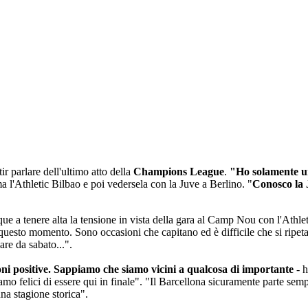
r parlare dell'ultimo atto della
Champions League
.
"Ho solamente un
ma l'Athletic Bilbao e poi vedersela con la Juve a Berlino. "
Conosco la 
que a tenere alta la tensione in vista della gara al Camp Nou con l'Athl
 questo momento. Sono occasioni che capitano ed è difficile che si ripet
are da sabato...".
i positive. Sappiamo che siamo vicini a qualcosa di importante
- 
amo felici di essere qui in finale". "Il Barcellona sicuramente parte se
una stagione storica".