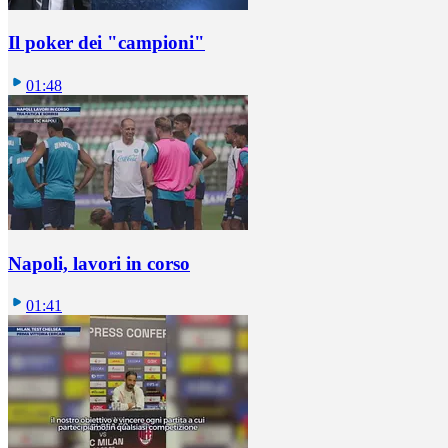
Il poker dei "campioni"
01:48
Napoli, lavori in corso
01:41