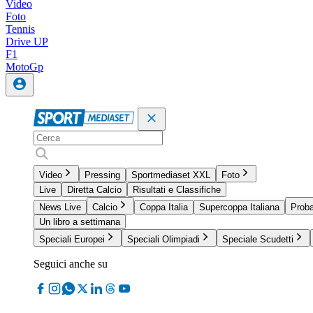
Video
Foto
Tennis
Drive UP
F1
MotoGp
Video
Pressing
Sportmediaset XXL
Foto
Live
Diretta Calcio
Risultati e Classifiche
News Live
Calcio
Coppa Italia
Supercoppa Italiana
Proba
Un libro a settimana
Speciali Europei
Speciali Olimpiadi
Speciale Scudetti
Seguici anche su