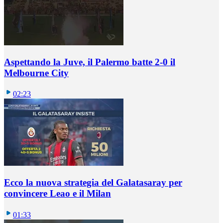
Aspettando la Juve, il Palermo batte 2-0 il
Melbourne City
02:23
Ecco la nuova strategia del Galatasaray per
convincere Leao e il Milan
01:33