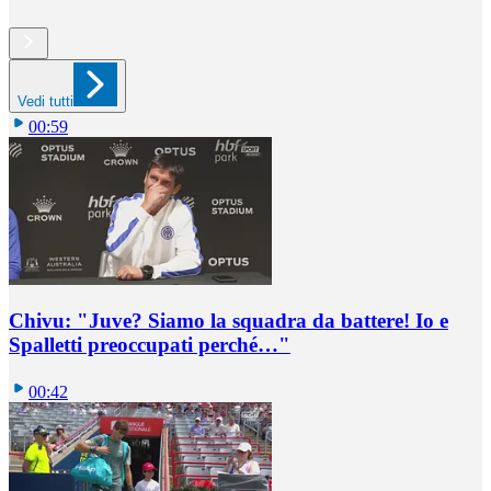
Vedi tutti
00:59
Chivu: "Juve? Siamo la squadra da battere! Io e
Spalletti preoccupati perché…"
00:42