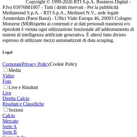
Copyright © 1999-
2026
RTI S.p.A. Business Digital -
P.Iva 03976881007 - Tutti i diritti riservati - Per la pubblicità
Mediamond S.p.A. - RTI S.p.A., Mediaset N.V., sede legale
Amsterdam (Paesi Bassi) - Uffici Viale Europa 46, 20093 Cologno
Monzese (MI)
Rispetto ai contenuti e ai dati personali trasmessi e/o
riprodotti è vietata ogni utilizzazione funzionale all’addestramento di
sistemi di intelligenza artificiale generativa. È altresì fatto divieto
espresso di utilizzare mezzi automatizzati di data scraping.
Legal
Corporate
Privacy Policy
Cookie Policy
Media
Video
Foto
Live e Risultati
Live
Diretta Calcio
Risultati e Classifiche
Sezioni
Calcio
Mercato
Serie A
Serie B