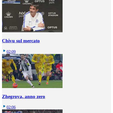
Chivu sul mercato
02:09
Zhegrova, anno zero
02:06