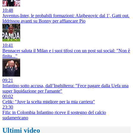
10:48
Juventus-Inter, le probabili formazioni: Alajbegovic dal 1', Gatti out.
Iddrissou avanti su Bonny per affiancare Pio
10:41
Bennacer saluta il Milan e i suoi tifosi con un post sui social: "Non è
finita..."
09:21
Infantino sotto accusa, dall’Inghilterra: "Fece pagare dalla Uefa una
super liquidazione per l'amante"
00:02
Celik: "Juve la scelta migliore per la mia carriera"
23:30
Fifa: in Colombia Infantino riceve il sostegno del calcio
sudamericano
Ultimi video