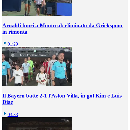
Arnaldi fuori a Montreal: eliminato da Griekspoor
in rimonta
01:29
Il Bayern batte 2-1 l'Aston Villa, in gol Kim e Luis
Diaz
03:33