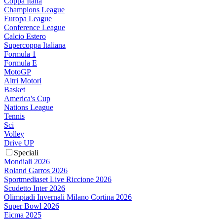
Coppa Italia
Champions League
Europa League
Conference League
Calcio Estero
Supercoppa Italiana
Formula 1
Formula E
MotoGP
Altri Motori
Basket
America's Cup
Nations League
Tennis
Sci
Volley
Drive UP
Speciali
Mondiali 2026
Roland Garros 2026
Sportmediaset Live Riccione 2026
Scudetto Inter 2026
Olimpiadi Invernali Milano Cortina 2026
Super Bowl 2026
Eicma 2025