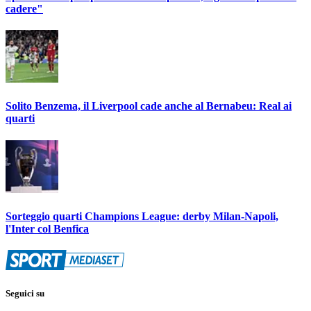
cadere"
Solito Benzema, il Liverpool cade anche al Bernabeu: Real ai
quarti
Sorteggio quarti Champions League: derby Milan-Napoli,
l'Inter col Benfica
Seguici su