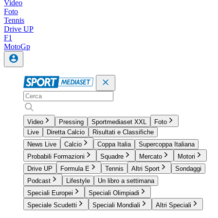
Video
Foto
Tennis
Drive UP
F1
MotoGp
Video
Pressing
Sportmediaset XXL
Foto
Live
Diretta Calcio
Risultati e Classifiche
News Live
Calcio
Coppa Italia
Supercoppa Italiana
Probabili Formazioni
Squadre
Mercato
Motori
Drive UP
Formula E
Tennis
Altri Sport
Sondaggi
Podcast
Lifestyle
Un libro a settimana
Speciali Europei
Speciali Olimpiadi
Speciale Scudetti
Speciali Mondiali
Altri Speciali