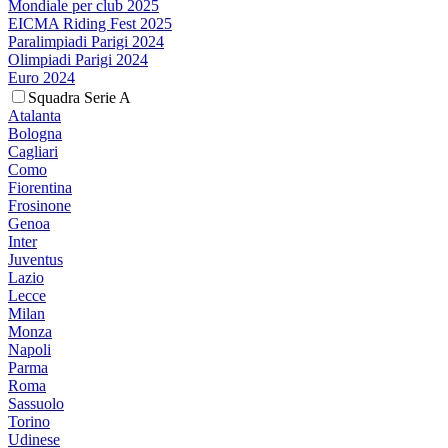
Mondiale per club 2025
EICMA Riding Fest 2025
Paralimpiadi Parigi 2024
Olimpiadi Parigi 2024
Euro 2024
Squadra Serie A
Atalanta
Bologna
Cagliari
Como
Fiorentina
Frosinone
Genoa
Inter
Juventus
Lazio
Lecce
Milan
Monza
Napoli
Parma
Roma
Sassuolo
Torino
Udinese