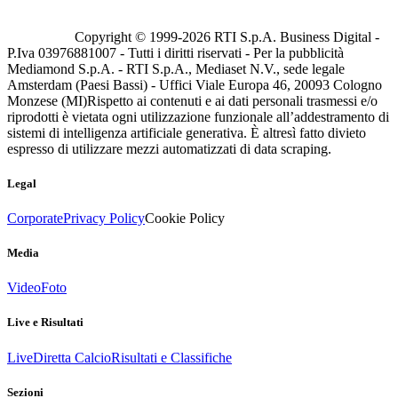
Copyright © 1999-
2026
RTI S.p.A. Business Digital -
P.Iva 03976881007 - Tutti i diritti riservati - Per la pubblicità
Mediamond S.p.A. - RTI S.p.A., Mediaset N.V., sede legale
Amsterdam (Paesi Bassi) - Uffici Viale Europa 46, 20093 Cologno
Monzese (MI)
Rispetto ai contenuti e ai dati personali trasmessi e/o
riprodotti è vietata ogni utilizzazione funzionale all’addestramento di
sistemi di intelligenza artificiale generativa. È altresì fatto divieto
espresso di utilizzare mezzi automatizzati di data scraping.
Legal
Corporate
Privacy Policy
Cookie Policy
Media
Video
Foto
Live e Risultati
Live
Diretta Calcio
Risultati e Classifiche
Sezioni