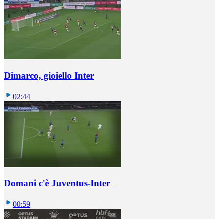
Dimarco, gioiello Inter
02:44
Domani c'è Juventus-Inter
00:59