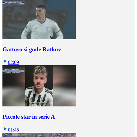
Gattuso si gode Ratkov
02:09
Piccole star in serie A
01:45