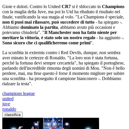
Gioie e dolori. Contro lo United
CR7
si è sbloccato in
Champions
con la maglia della Juve, ma poi lo Utd ha ribaltato il risultato nel
finale, vanificando la sua magia al volo. "La Champions è speciale,
non ti puoi mai rilassare, può succedere di tutto
- ha spiegato -.
Abbiamo
dominato la partita
, abbiamo avuto più occasioni e
potevamo chiuderla". "
Il Manchester non ha fatto niente per
meritare la vittoria
,
è stato solo un nostro regalo
- ha aggiunto -.
Sono sicuro che ci qualificheremo come primi
".
La sconfitta in extremis contro i Red Devils, dunque, non sembra
aver minato le certezze di Ronaldo. "La loro non è stata fortuna,
perché la fortuna devi sempre cercartela", ha spiegato il portoghese,
parlando dell'incredibile rimonta degli uomini di Mou. "Non è bello
perdere, mai, ma firse questo è forse il momento migliore per subire
una sconfitta - ha proseguito il campione bianconero -. Dobbiamo
rialzare la testa".
champions league
united
juve
ronaldo
classifica