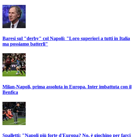
Baresi sul "derby" col Napoli: "Loro superiori a tutti in Italia
ma possiamo batterli"
Milan-Napoli, prima assoluta in Europa. Inter imbattuta con il
Benfica
Spalletti: "Napoli più forte d'Europa? No, è giochino per farci