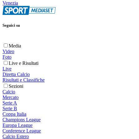
Venezia
Seguici su
Media
Video
Foto
Live e Risultati
Live
Diretta Calcio
Risultati e Classifiche
Sezioni
Calcio
Mercato
Serie A
Serie B
Coppa Italia
Champions League
Europa League
Conference League
Calcio Estero