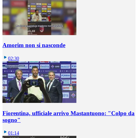
Amorim non si nasconde
02:30
Fiorentina, ufficiale arrivo Mastantuono: "Colpo da
sogno"
01:14