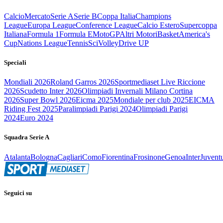
Calcio
Mercato
Serie A
Serie B
Coppa Italia
Champions
League
Europa League
Conference League
Calcio Estero
Supercoppa
Italiana
Formula 1
Formula E
MotoGP
Altri Motori
Basket
America's
Cup
Nations League
Tennis
Sci
Volley
Drive UP
Speciali
Mondiali 2026
Roland Garros 2026
Sportmediaset Live Riccione
2026
Scudetto Inter 2026
Olimpiadi Invernali Milano Cortina
2026
Super Bowl 2026
Eicma 2025
Mondiale per club 2025
EICMA
Riding Fest 2025
Paralimpiadi Parigi 2024
Olimpiadi Parigi
2024
Euro 2024
Squadra Serie A
Atalanta
Bologna
Cagliari
Como
Fiorentina
Frosinone
Genoa
Inter
Juvent
Seguici su