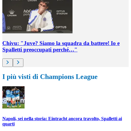
Chivu: "Juve? Siamo la squadra da battere! Io e
Spalletti preoccupati perché…"
I più visti di Champions League
Napoli, sei nella storia: Eintracht ancora travolto, Spalletti ai
quarti