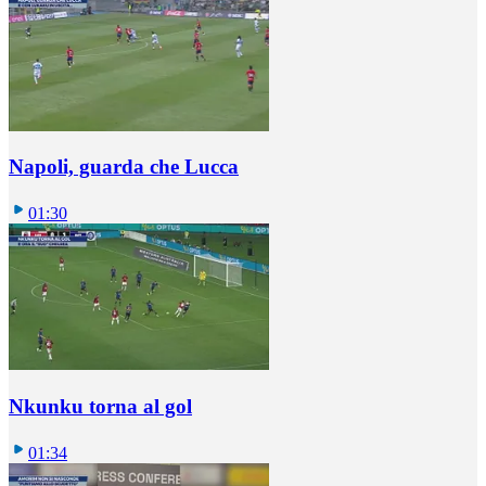
Napoli, guarda che Lucca
01:30
Nkunku torna al gol
01:34