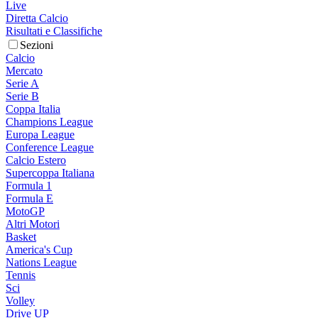
Live
Diretta Calcio
Risultati e Classifiche
Sezioni
Calcio
Mercato
Serie A
Serie B
Coppa Italia
Champions League
Europa League
Conference League
Calcio Estero
Supercoppa Italiana
Formula 1
Formula E
MotoGP
Altri Motori
Basket
America's Cup
Nations League
Tennis
Sci
Volley
Drive UP