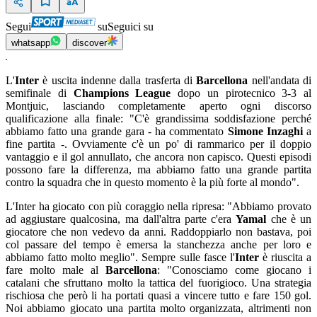
Segui
su
Seguici su
whatsapp
discover
L'
Inter
è uscita indenne dalla trasferta di
Barcellona
nell'andata di
semifinale di
Champions League
dopo un pirotecnico 3-3 al
Montjuic, lasciando completamente aperto ogni discorso
qualificazione alla finale: "C'è grandissima soddisfazione perché
abbiamo fatto una grande gara - ha commentato
Simone Inzaghi
a
fine partita -. Ovviamente c'è un po' di rammarico per il doppio
vantaggio e il gol annullato, che ancora non capisco. Questi episodi
possono fare la differenza, ma abbiamo fatto una grande partita
contro la squadra che in questo momento è la più forte al mondo".
L'Inter ha giocato con più coraggio nella ripresa: "Abbiamo provato
ad aggiustare qualcosina, ma dall'altra parte c'era
Yamal
che è un
giocatore che non vedevo da anni. Raddoppiarlo non bastava, poi
col passare del tempo è emersa la stanchezza anche per loro e
abbiamo fatto molto meglio". Sempre sulle fasce l'
Inter
è riuscita a
fare molto male al
Barcellona
: "Conosciamo come giocano i
catalani che sfruttano molto la tattica del fuorigioco. Una strategia
rischiosa che però li ha portati quasi a vincere tutto e fare 150 gol.
Noi abbiamo giocato una partita molto organizzata, altrimenti non