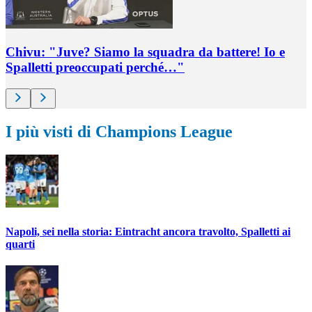
Chivu: "Juve? Siamo la squadra da battere! Io e
Spalletti preoccupati perché…"
I più visti di Champions League
Napoli, sei nella storia: Eintracht ancora travolto, Spalletti ai
quarti