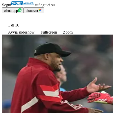
Segui
su
Seguici su
whatsapp
discover
1
di 16
Avvia slideshow
Fullscreen
Zoom