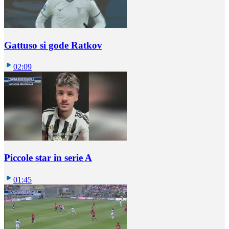
Gattuso si gode Ratkov
02:09
Piccole star in serie A
01:45