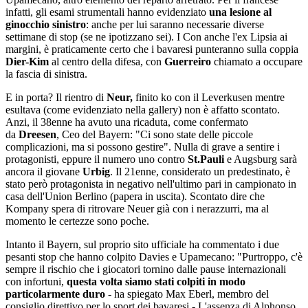
infatti, gli esami strumentali hanno evidenziato
una lesione al
ginocchio sinistro
: anche per lui saranno necessarie diverse
settimane di stop (se ne ipotizzano sei). I Con anche l'ex Lipsia ai
margini, è praticamente certo che i bavaresi punteranno sulla coppia
Dier-Kim
al centro della difesa, con
Guerreiro
chiamato a occupare
la fascia di sinistra.
E in porta? Il rientro di
Neur,
finito ko con il Leverkusen mentre
esultava (come evidenziato nella gallery) non è affatto scontato.
Anzi, il 38enne ha avuto una ricaduta, come confermato
da
Dreesen
, Ceo del Bayern: "Ci sono state delle piccole
complicazioni, ma si possono gestire". Nulla di grave a sentire i
protagonisti, eppure il numero uno contro
St.Pauli
e Augsburg sarà
ancora il giovane
Urbig
. Il 21enne, considerato un predestinato, è
stato però protagonista in negativo nell'ultimo pari in campionato in
casa dell'Union Berlino (papera in uscita). Scontato dire che
Kompany spera di ritrovare Neuer già con i nerazzurri, ma al
momento le certezze sono poche.
Intanto il Bayern, sul proprio sito ufficiale ha commentato i due
pesanti stop che hanno colpito Davies e Upamecano: "Purtroppo, c'è
sempre il rischio che i giocatori tornino dalle pause internazionali
con infortuni,
questa volta siamo stati colpiti in modo
particolarmente duro
- ha spiegato Max Eberl, membro del
consiglio direttivo per lo sport dei bavaresi - L'assenza di Alphonso