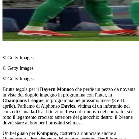
© Getty Images
© Getty Images
© Getty Images
Brutta tegola per il
Bayern Monaco
che perde un pezzo da novanta
in vista del doppio impegno in programma con l'Inter, in
Champions League
, in programma nel prossimo mese (8 e 16
aprile). Parliamo di Alphonso
Davies
, vittima di un infortunio nel
corso di Canada-Usa. Il terzino, fresco di rinnovo del contratto, si è
rotto il legamento crociato anteriore del ginocchio destro: il 24enne
dovrà stare ai box per i prossimi sei mesi.
Un bel guaio per
Kompany,
costretto a rinunciare anche a
Upamecano, altro elemento del reparto arretrato. Per il francese