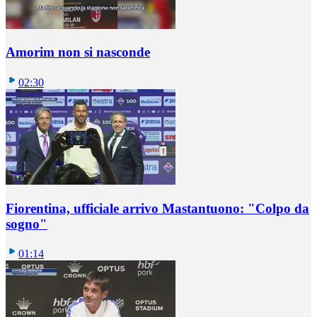
Amorim non si nasconde
02:30
Fiorentina, ufficiale arrivo Mastantuono: "Colpo da
sogno"
01:14