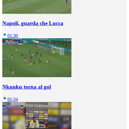
Napoli, guarda che Lucca
01:30
Nkunku torna al gol
01:34