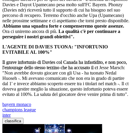
Davies e Dayot Upamecano pesa molto sull'FC Bayern. Phonzy
(Davies ndr) riceverà tutto il supporto di cui ha bisogno nel suo
percorso di recupero. Terremo d'occhio anche Upa (Upamecano)
nelle prossime settimane e ci aspettiamo che torni presto disponibile.
Abbiamo una squadra forte e compenseremo queste assenze.
Ora ci uniremo ancora di più.
La qualità c'è per continuare a
perseguire i nostri grandi obiettivi".
L'AGENTE DI DAVIES TUONA: "INFORTUNIO
EVITABILE AL 100%"
Il grave infortunio di Davies col Canada ha infastidito, e non poco,
l'entourage dello stesso terzino che ha accusato il ct
Jesse Marsch:
"Non avrebbe dovuto giocare con gli Usa - ha tuonato Nedal
Huoseh -. Mi avevano comunicato che non era in grado di partire
dal 1' e invece abbiamo scoperto essere tra i titolari nel match -. Il ct
doveva gestire meglio la situazione, questo infortunio poteva essere
evitato al 100%. La saluta del giocatore deve venire prima di tutto".
bayern monaco
champions league
inter
classifica