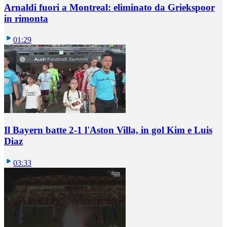
Arnaldi fuori a Montreal: eliminato da Griekspoor
in rimonta
01:29
Il Bayern batte 2-1 l'Aston Villa, in gol Kim e Luis
Diaz
03:33