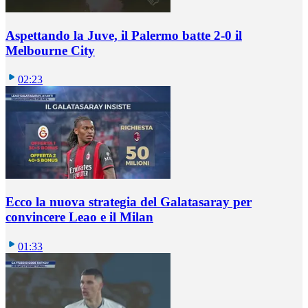
Aspettando la Juve, il Palermo batte 2-0 il
Melbourne City
02:23
Ecco la nuova strategia del Galatasaray per
convincere Leao e il Milan
01:33