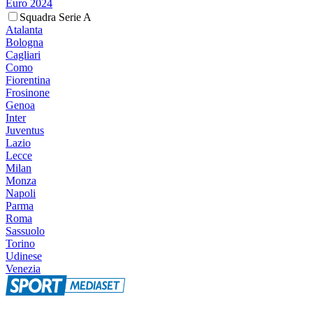
Euro 2024
Squadra Serie A
Atalanta
Bologna
Cagliari
Como
Fiorentina
Frosinone
Genoa
Inter
Juventus
Lazio
Lecce
Milan
Monza
Napoli
Parma
Roma
Sassuolo
Torino
Udinese
Venezia