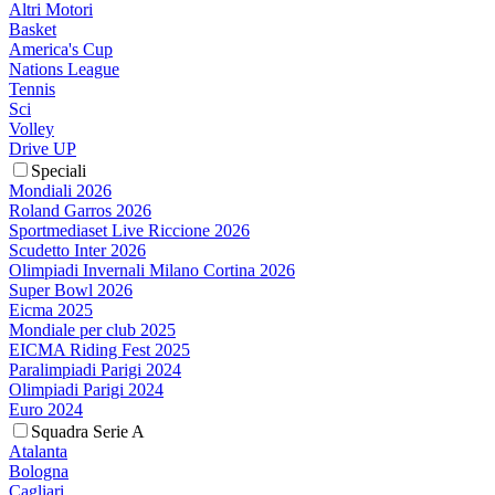
Altri Motori
Basket
America's Cup
Nations League
Tennis
Sci
Volley
Drive UP
Speciali
Mondiali 2026
Roland Garros 2026
Sportmediaset Live Riccione 2026
Scudetto Inter 2026
Olimpiadi Invernali Milano Cortina 2026
Super Bowl 2026
Eicma 2025
Mondiale per club 2025
EICMA Riding Fest 2025
Paralimpiadi Parigi 2024
Olimpiadi Parigi 2024
Euro 2024
Squadra Serie A
Atalanta
Bologna
Cagliari