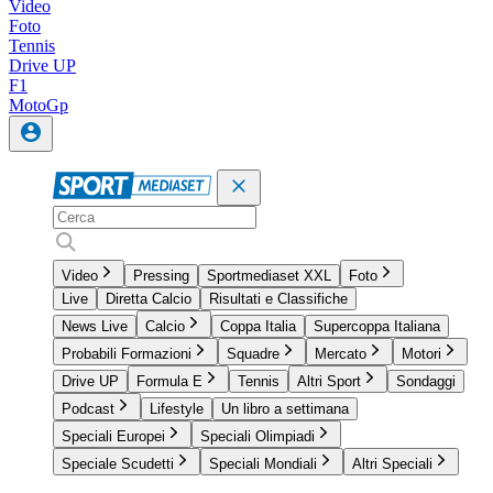
Video
Foto
Tennis
Drive UP
F1
MotoGp
Video
Pressing
Sportmediaset XXL
Foto
Live
Diretta Calcio
Risultati e Classifiche
News Live
Calcio
Coppa Italia
Supercoppa Italiana
Probabili Formazioni
Squadre
Mercato
Motori
Drive UP
Formula E
Tennis
Altri Sport
Sondaggi
Podcast
Lifestyle
Un libro a settimana
Speciali Europei
Speciali Olimpiadi
Speciale Scudetti
Speciali Mondiali
Altri Speciali