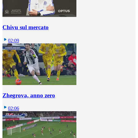
Chivu sul mercato
02:09
Zhegrova, anno zero
02:06