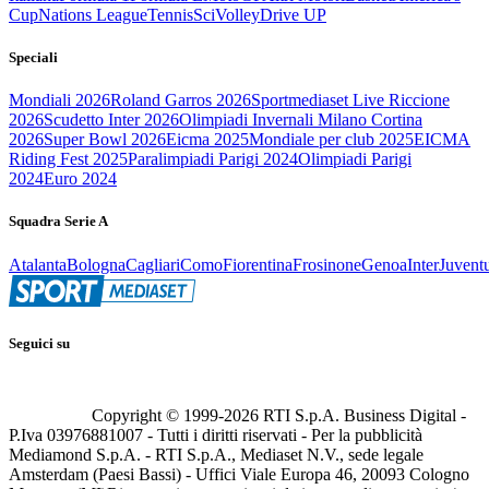
Cup
Nations League
Tennis
Sci
Volley
Drive UP
Speciali
Mondiali 2026
Roland Garros 2026
Sportmediaset Live Riccione
2026
Scudetto Inter 2026
Olimpiadi Invernali Milano Cortina
2026
Super Bowl 2026
Eicma 2025
Mondiale per club 2025
EICMA
Riding Fest 2025
Paralimpiadi Parigi 2024
Olimpiadi Parigi
2024
Euro 2024
Squadra Serie A
Atalanta
Bologna
Cagliari
Como
Fiorentina
Frosinone
Genoa
Inter
Juvent
Seguici su
Copyright © 1999-
2026
RTI S.p.A. Business Digital -
P.Iva 03976881007 - Tutti i diritti riservati - Per la pubblicità
Mediamond S.p.A. - RTI S.p.A., Mediaset N.V., sede legale
Amsterdam (Paesi Bassi) - Uffici Viale Europa 46, 20093 Cologno