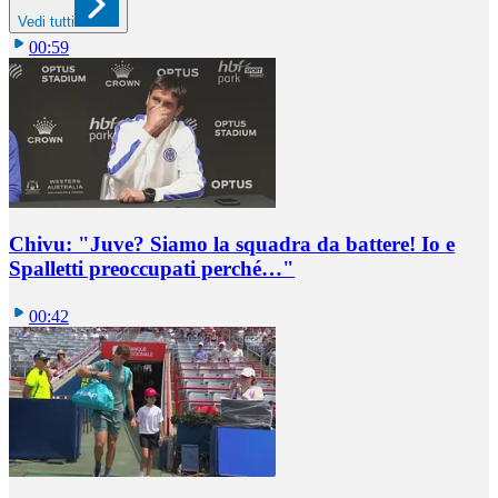
Vedi tutti
00:59
Chivu: "Juve? Siamo la squadra da battere! Io e
Spalletti preoccupati perché…"
00:42