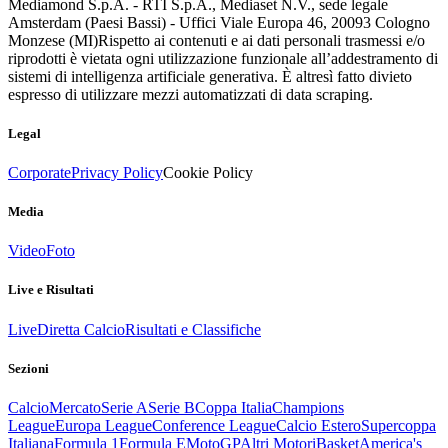
Mediamond S.p.A. - RTI S.p.A., Mediaset N.V., sede legale
Amsterdam (Paesi Bassi) - Uffici Viale Europa 46, 20093 Cologno
Monzese (MI)
Rispetto ai contenuti e ai dati personali trasmessi e/o
riprodotti è vietata ogni utilizzazione funzionale all’addestramento di
sistemi di intelligenza artificiale generativa. È altresì fatto divieto
espresso di utilizzare mezzi automatizzati di data scraping.
Legal
Corporate
Privacy Policy
Cookie Policy
Media
Video
Foto
Live e Risultati
Live
Diretta Calcio
Risultati e Classifiche
Sezioni
Calcio
Mercato
Serie A
Serie B
Coppa Italia
Champions
League
Europa League
Conference League
Calcio Estero
Supercoppa
Italiana
Formula 1
Formula E
MotoGP
Altri Motori
Basket
America's