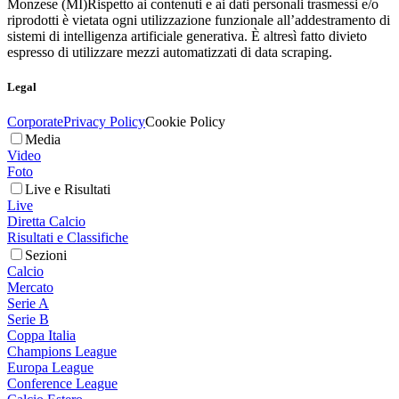
Monzese (MI)
Rispetto ai contenuti e ai dati personali trasmessi e/o
riprodotti è vietata ogni utilizzazione funzionale all’addestramento di
sistemi di intelligenza artificiale generativa. È altresì fatto divieto
espresso di utilizzare mezzi automatizzati di data scraping.
Legal
Corporate
Privacy Policy
Cookie Policy
Media
Video
Foto
Live e Risultati
Live
Diretta Calcio
Risultati e Classifiche
Sezioni
Calcio
Mercato
Serie A
Serie B
Coppa Italia
Champions League
Europa League
Conference League