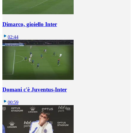
Dimarco, gioiello Inter
02:44
Domani c'è Juventus-Inter
00:59