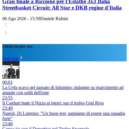
Gran finale a Riccione per l'Estathé 3x3 Italia
Streetbasket Circuit: All Star e DKB regine d'Italia
06 Ago 2026 - 15:59
Daniele Rubini
Calcio ora per ora
Vedi tutti
00:01
La Uefa scava nel passato di Infantino: indagine su risarcimento ad
amante con soldi dell'ente
23:55
Il Cagliari batte il Nizza ai rigori: suo il trofeo Gigi Riva
23:49
Napoli, Di Lorenzo: "Un buon test, sappiamo di essere una squadra
forte"
23:40
Genoa ko con il Deportivo nel Trofeo Spagnolo