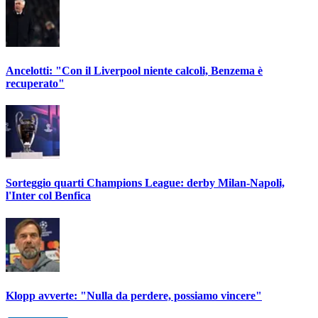
Ancelotti: "Con il Liverpool niente calcoli, Benzema è
recuperato"
Sorteggio quarti Champions League: derby Milan-Napoli,
l'Inter col Benfica
Klopp avverte: "Nulla da perdere, possiamo vincere"