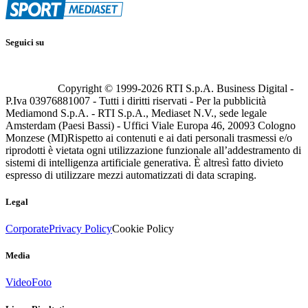
Seguici su
Copyright © 1999-
2026
RTI S.p.A. Business Digital -
P.Iva 03976881007 - Tutti i diritti riservati - Per la pubblicità
Mediamond S.p.A. - RTI S.p.A., Mediaset N.V., sede legale
Amsterdam (Paesi Bassi) - Uffici Viale Europa 46, 20093 Cologno
Monzese (MI)
Rispetto ai contenuti e ai dati personali trasmessi e/o
riprodotti è vietata ogni utilizzazione funzionale all’addestramento di
sistemi di intelligenza artificiale generativa. È altresì fatto divieto
espresso di utilizzare mezzi automatizzati di data scraping.
Legal
Corporate
Privacy Policy
Cookie Policy
Media
Video
Foto