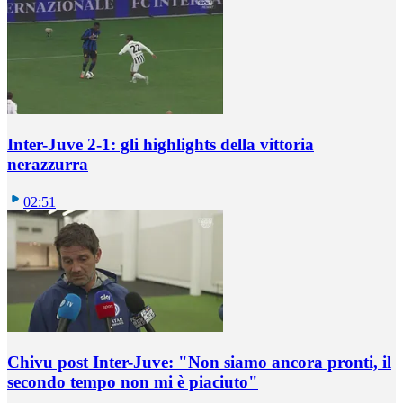
Inter-Juve 2-1: gli highlights della vittoria
nerazzurra
02:51
Chivu post Inter-Juve: "Non siamo ancora pronti, il
secondo tempo non mi è piaciuto"