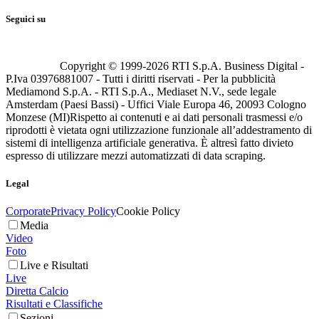
Seguici su
Copyright © 1999-
2026
RTI S.p.A. Business Digital -
P.Iva 03976881007 - Tutti i diritti riservati - Per la pubblicità
Mediamond S.p.A. - RTI S.p.A., Mediaset N.V., sede legale
Amsterdam (Paesi Bassi) - Uffici Viale Europa 46, 20093 Cologno
Monzese (MI)
Rispetto ai contenuti e ai dati personali trasmessi e/o
riprodotti è vietata ogni utilizzazione funzionale all’addestramento di
sistemi di intelligenza artificiale generativa. È altresì fatto divieto
espresso di utilizzare mezzi automatizzati di data scraping.
Legal
Corporate
Privacy Policy
Cookie Policy
Media
Video
Foto
Live e Risultati
Live
Diretta Calcio
Risultati e Classifiche
Sezioni