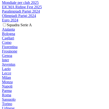
Mondiale per club 2025
EICMA Riding Fest 2025
Paralimpiadi Parigi 2024
Olimpiadi Parigi 2024
Euro 2024
Squadra Serie A
Atalanta
Bologna
Cagliari
Como
Fiorentina
Frosinone
Genoa
Inter
Juventus
Lazio
Lecce
Milan
Monza
Napoli
Parma
Roma
Sassuolo
Torino
Udinese