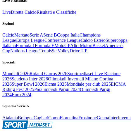
Live e Risultati
Live
Diretta Calcio
Risultati e Classifiche
Sezioni
Calcio
Mercato
Serie A
Serie B
Coppa Italia
Champions
League
Europa League
Conference League
Calcio Estero
Supercoppa
Italiana
Formula 1
Formula E
MotoGP
Altri Motori
Basket
America's
Cup
Nations League
Tennis
Sci
Volley
Drive UP
Speciali
Mondiali 2026
Roland Garros 2026
Sportmediaset Live Riccione
2026
Scudetto Inter 2026
Olimpiadi Invernali Milano Cortina
2026
Super Bowl 2026
Eicma 2025
Mondiale per club 2025
EICMA
Riding Fest 2025
Paralimpiadi Parigi 2024
Olimpiadi Parigi
2024
Euro 2024
Squadra Serie A
Atalanta
Bologna
Cagliari
Como
Fiorentina
Frosinone
Genoa
Inter
Juvent