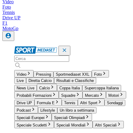
Video
Foto
Tennis
Drive UP
F1
MotoGp
Video
Pressing
Sportmediaset XXL
Foto
Live
Diretta Calcio
Risultati e Classifiche
News Live
Calcio
Coppa Italia
Supercoppa Italiana
Probabili Formazioni
Squadre
Mercato
Motori
Drive UP
Formula E
Tennis
Altri Sport
Sondaggi
Podcast
Lifestyle
Un libro a settimana
Speciali Europei
Speciali Olimpiadi
Speciale Scudetti
Speciali Mondiali
Altri Speciali