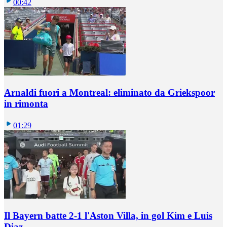
00:42
Arnaldi fuori a Montreal: eliminato da Griekspoor
in rimonta
01:29
Il Bayern batte 2-1 l'Aston Villa, in gol Kim e Luis
Diaz