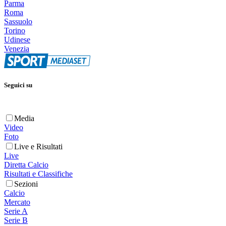
Parma
Roma
Sassuolo
Torino
Udinese
Venezia
Seguici su
Media
Video
Foto
Live e Risultati
Live
Diretta Calcio
Risultati e Classifiche
Sezioni
Calcio
Mercato
Serie A
Serie B