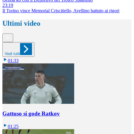
23:19
Il Torino vince Memorial Criscitiello, Avellino battuto ai rigori
Ultimi video
Vedi tutti
01:33
Gattuso si gode Ratkov
01:25