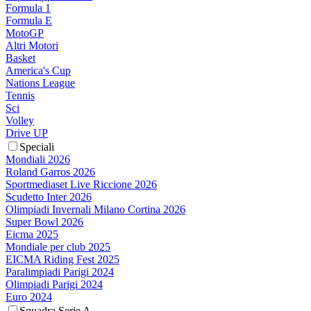
Formula 1
Formula E
MotoGP
Altri Motori
Basket
America's Cup
Nations League
Tennis
Sci
Volley
Drive UP
Speciali
Mondiali 2026
Roland Garros 2026
Sportmediaset Live Riccione 2026
Scudetto Inter 2026
Olimpiadi Invernali Milano Cortina 2026
Super Bowl 2026
Eicma 2025
Mondiale per club 2025
EICMA Riding Fest 2025
Paralimpiadi Parigi 2024
Olimpiadi Parigi 2024
Euro 2024
Squadra Serie A