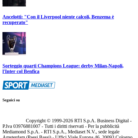
Ancelotti: "Con il Liverpool niente calcoli, Benzema è
recuperato"
Sorteggio quarti Champions League: derby Milan-Napoli,
l'Inter col Benfica
Seguici su
Copyright © 1999-
2026
RTI S.p.A. Business Digital -
P.Iva 03976881007 - Tutti i diritti riservati - Per la pubblicità
Mediamond S.p.A. - RTI S.p.A., Mediaset N.V., sede legale
Amsterdam (Paesi Bassi) - Uffici Viale Europa 46, 20093 Cologno