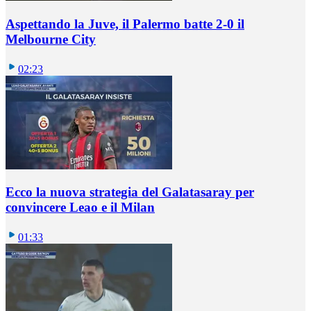
Aspettando la Juve, il Palermo batte 2-0 il
Melbourne City
02:23
Ecco la nuova strategia del Galatasaray per
convincere Leao e il Milan
01:33