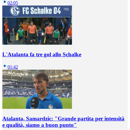
02:05
L'Atalanta fa tre gol allo Schalke
01:42
Atalanta, Samardzic: "Grande partita per intensità
e qualità, siamo a buon punto"