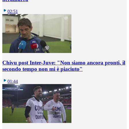
02:51
Chivu post Inter-Juve: "Non siamo ancora pronti, il
secondo tempo non mi è piaciuto"
01:44