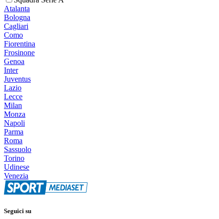
Atalanta
Bologna
Cagliari
Como
Fiorentina
Frosinone
Genoa
Inter
Juventus
Lazio
Lecce
Milan
Monza
Napoli
Parma
Roma
Sassuolo
Torino
Udinese
Venezia
Seguici su