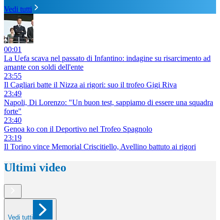
Vedi tutti
00:01
La Uefa scava nel passato di Infantino: indagine su risarcimento ad
amante con soldi dell'ente
23:55
Il Cagliari batte il Nizza ai rigori: suo il trofeo Gigi Riva
23:49
Napoli, Di Lorenzo: "Un buon test, sappiamo di essere una squadra
forte"
23:40
Genoa ko con il Deportivo nel Trofeo Spagnolo
23:19
Il Torino vince Memorial Criscitiello, Avellino battuto ai rigori
Ultimi video
Vedi tutti