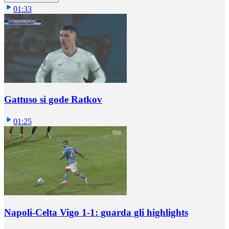
01:33
Gattuso si gode Ratkov
01:25
Napoli-Celta Vigo 1-1: guarda gli highlights