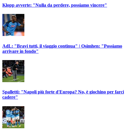
Klopp avverte: "Nulla da perdere, possiamo vincere"
AdL: "Bravi tutti, il viaggio continua" | Osimhen: "Possiamo
arrivare in fondo"
Spalletti: "Napoli più forte d'Europa? No, è giochino per farci
cadere"