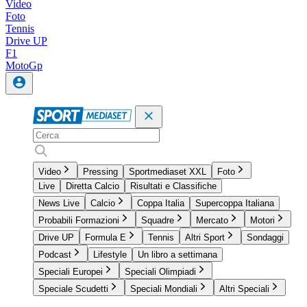
Video
Foto
Tennis
Drive UP
F1
MotoGp
Video
Pressing
Sportmediaset XXL
Foto
Live
Diretta Calcio
Risultati e Classifiche
News Live
Calcio
Coppa Italia
Supercoppa Italiana
Probabili Formazioni
Squadre
Mercato
Motori
Drive UP
Formula E
Tennis
Altri Sport
Sondaggi
Podcast
Lifestyle
Un libro a settimana
Speciali Europei
Speciali Olimpiadi
Speciale Scudetti
Speciali Mondiali
Altri Speciali