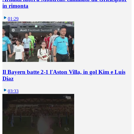
in rimonta
01:29
Il Bayern batte 2-1 l'Aston Villa, in gol Kim e Luis
Diaz
03:33