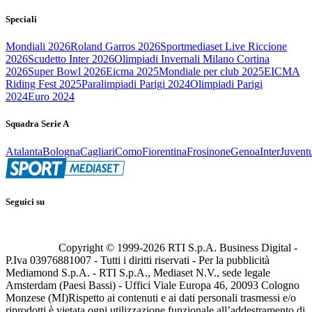
Speciali
Mondiali 2026
Roland Garros 2026
Sportmediaset Live Riccione
2026
Scudetto Inter 2026
Olimpiadi Invernali Milano Cortina
2026
Super Bowl 2026
Eicma 2025
Mondiale per club 2025
EICMA
Riding Fest 2025
Paralimpiadi Parigi 2024
Olimpiadi Parigi
2024
Euro 2024
Squadra Serie A
Atalanta
Bologna
Cagliari
Como
Fiorentina
Frosinone
Genoa
Inter
Juvent
Seguici su
Copyright © 1999-
2026
RTI S.p.A. Business Digital -
P.Iva 03976881007 - Tutti i diritti riservati - Per la pubblicità
Mediamond S.p.A. - RTI S.p.A., Mediaset N.V., sede legale
Amsterdam (Paesi Bassi) - Uffici Viale Europa 46, 20093 Cologno
Monzese (MI)
Rispetto ai contenuti e ai dati personali trasmessi e/o
riprodotti è vietata ogni utilizzazione funzionale all’addestramento di