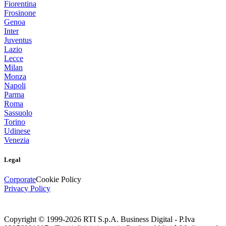
Fiorentina
Frosinone
Genoa
Inter
Juventus
Lazio
Lecce
Milan
Monza
Napoli
Parma
Roma
Sassuolo
Torino
Udinese
Venezia
Legal
Corporate
Cookie Policy
Privacy Policy
Copyright © 1999-
2026
RTI S.p.A. Business Digital - P.Iva