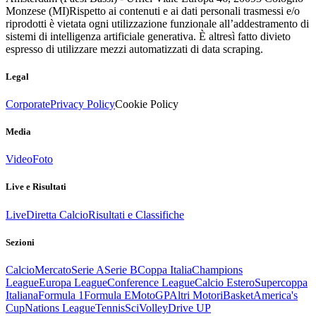
Monzese (MI)
Rispetto ai contenuti e ai dati personali trasmessi e/o
riprodotti è vietata ogni utilizzazione funzionale all’addestramento di
sistemi di intelligenza artificiale generativa. È altresì fatto divieto
espresso di utilizzare mezzi automatizzati di data scraping.
Legal
Corporate
Privacy Policy
Cookie Policy
Media
Video
Foto
Live e Risultati
Live
Diretta Calcio
Risultati e Classifiche
Sezioni
Calcio
Mercato
Serie A
Serie B
Coppa Italia
Champions
League
Europa League
Conference League
Calcio Estero
Supercoppa
Italiana
Formula 1
Formula E
MotoGP
Altri Motori
Basket
America's
Cup
Nations League
Tennis
Sci
Volley
Drive UP