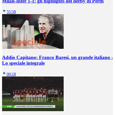
Milan-Inter 1-1: gli highlights del derby di Perth
55:58
Addio Capitano: Franco Baresi, un grande italiano -
Lo speciale integrale
00:18