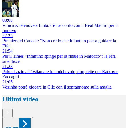
08:08
Vinicius, telenovela finita: c'è l'accordo con il Real Madrid per il
rinnovo
22:25
Premier del Canada: "Non credo che Infantino possa guidare la
Fifa"
21:54
Per il Times "Infantino spinge per la finale in Marocco": la Fifa
smentisce
21:23
Poker Lazio all'Ostiamare in amichevole, doppiette per Ratkov e
Zaccagni
21:05
Vozinha potrà giocare in Cile con il soprannome sulla maglia
Ultimi video