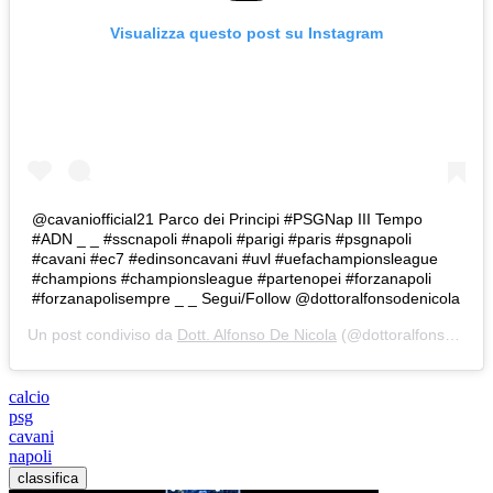
Visualizza questo post su Instagram
@cavaniofficial21 Parco dei Principi #PSGNap III Tempo
#ADN _ _ #sscnapoli #napoli #parigi #paris #psgnapoli
#cavani #ec7 #edinsoncavani #uvl #uefachampionsleague
#champions #championsleague #partenopei #forzanapoli
#forzanapolisempre _ _ Segui/Follow @dottoralfonsodenicola
Un post condiviso da
Dott. Alfonso De Nicola
(@dottoralfonsodenicola) in data:
calcio
psg
cavani
napoli
classifica