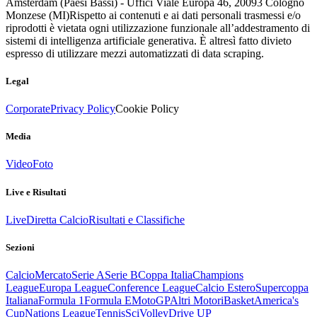
Amsterdam (Paesi Bassi) - Uffici Viale Europa 46, 20093 Cologno
Monzese (MI)
Rispetto ai contenuti e ai dati personali trasmessi e/o
riprodotti è vietata ogni utilizzazione funzionale all’addestramento di
sistemi di intelligenza artificiale generativa. È altresì fatto divieto
espresso di utilizzare mezzi automatizzati di data scraping.
Legal
Corporate
Privacy Policy
Cookie Policy
Media
Video
Foto
Live e Risultati
Live
Diretta Calcio
Risultati e Classifiche
Sezioni
Calcio
Mercato
Serie A
Serie B
Coppa Italia
Champions
League
Europa League
Conference League
Calcio Estero
Supercoppa
Italiana
Formula 1
Formula E
MotoGP
Altri Motori
Basket
America's
Cup
Nations League
Tennis
Sci
Volley
Drive UP