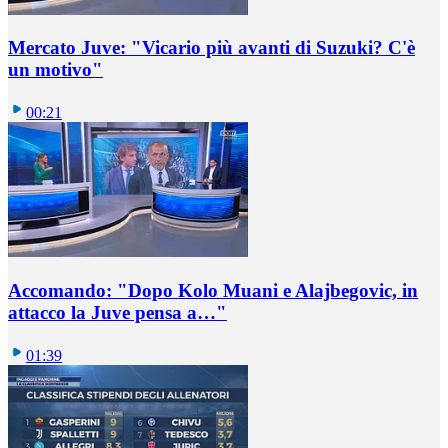
Mercato Juve: "Vicario più avanti di Suzuki? C'è
un motivo"
00:21
Accomando: "Dopo Kolo Muani e Alajbegovic, in
attacco la Juve pensa a…"
01:39