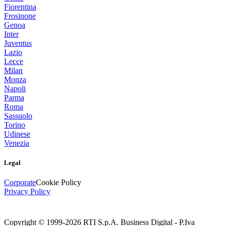
Fiorentina
Frosinone
Genoa
Inter
Juventus
Lazio
Lecce
Milan
Monza
Napoli
Parma
Roma
Sassuolo
Torino
Udinese
Venezia
Legal
Corporate
Cookie Policy
Privacy Policy
Copyright © 1999-
2026
RTI S.p.A. Business Digital - P.Iva