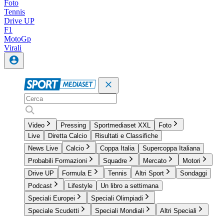
Foto
Tennis
Drive UP
F1
MotoGp
Virali
Video
Pressing
Sportmediaset XXL
Foto
Live
Diretta Calcio
Risultati e Classifiche
News Live
Calcio
Coppa Italia
Supercoppa Italiana
Probabili Formazioni
Squadre
Mercato
Motori
Drive UP
Formula E
Tennis
Altri Sport
Sondaggi
Podcast
Lifestyle
Un libro a settimana
Speciali Europei
Speciali Olimpiadi
Speciale Scudetti
Speciali Mondiali
Altri Speciali