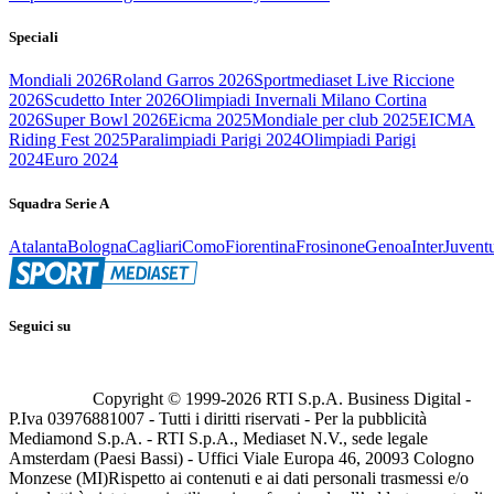
Speciali
Mondiali 2026
Roland Garros 2026
Sportmediaset Live Riccione
2026
Scudetto Inter 2026
Olimpiadi Invernali Milano Cortina
2026
Super Bowl 2026
Eicma 2025
Mondiale per club 2025
EICMA
Riding Fest 2025
Paralimpiadi Parigi 2024
Olimpiadi Parigi
2024
Euro 2024
Squadra Serie A
Atalanta
Bologna
Cagliari
Como
Fiorentina
Frosinone
Genoa
Inter
Juvent
Seguici su
Copyright © 1999-
2026
RTI S.p.A. Business Digital -
P.Iva 03976881007 - Tutti i diritti riservati - Per la pubblicità
Mediamond S.p.A. - RTI S.p.A., Mediaset N.V., sede legale
Amsterdam (Paesi Bassi) - Uffici Viale Europa 46, 20093 Cologno
Monzese (MI)
Rispetto ai contenuti e ai dati personali trasmessi e/o