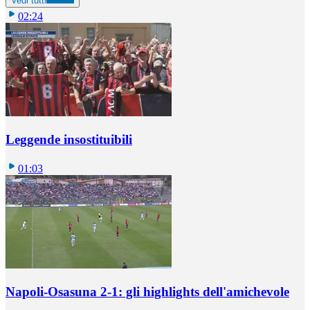
Vedi tutti
02:24
Leggende insostituibili
01:03
Napoli-Osasuna 2-1: gli highlights dell'amichevole