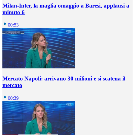
Milan-Inter, la maglia omaggio a Baresi, applausi a
minuto 6
00:53
Mercato Napoli: arrivano 30 milioni e si scatena il
mercato
00:39