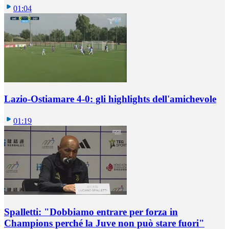
01:04
Lazio-Ostiamare 4-0: gli highlights dell'amichevole
01:19
Spalletti: "Dobbiamo entrare per forza in
Champions perché la Juve non può stare fuori"