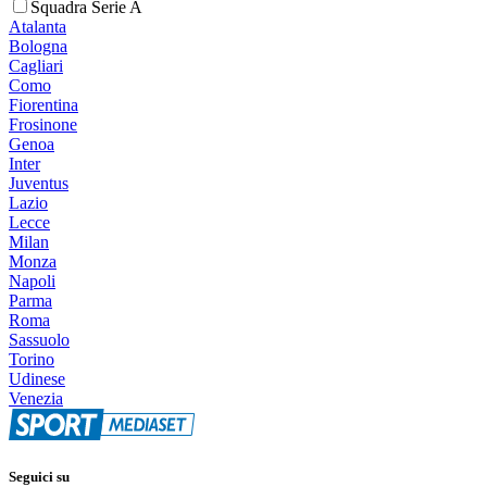
Squadra Serie A
Atalanta
Bologna
Cagliari
Como
Fiorentina
Frosinone
Genoa
Inter
Juventus
Lazio
Lecce
Milan
Monza
Napoli
Parma
Roma
Sassuolo
Torino
Udinese
Venezia
Seguici su