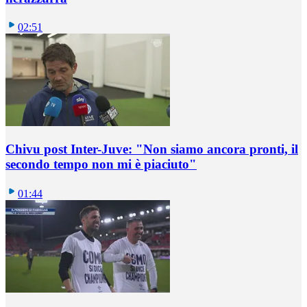
02:51
Chivu post Inter-Juve: "Non siamo ancora pronti, il
secondo tempo non mi è piaciuto"
01:44