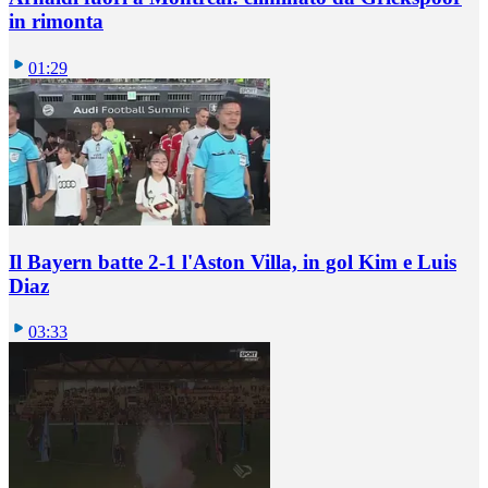
in rimonta
01:29
Il Bayern batte 2-1 l'Aston Villa, in gol Kim e Luis
Diaz
03:33