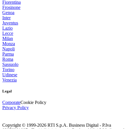
Fiorentina
Frosinone
Genoa
Inter
Juventus
Lazio
Lecce
Milan
Monza
Napoli
Parma
Roma
Sassuolo
Torino
Udinese
Venezia
Legal
Corporate
Cookie Policy
Privacy Policy
Copyright © 1999-
2026
RTI S.p.A. Business Digital - P.Iva