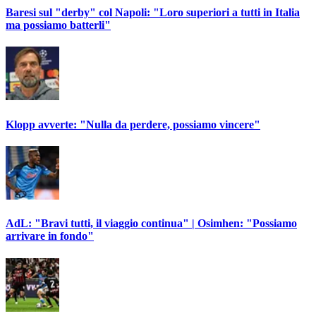
Baresi sul "derby" col Napoli: "Loro superiori a tutti in Italia
ma possiamo batterli"
Klopp avverte: "Nulla da perdere, possiamo vincere"
AdL: "Bravi tutti, il viaggio continua" | Osimhen: "Possiamo
arrivare in fondo"