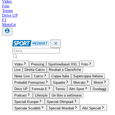
Video
Foto
Tennis
Drive UP
F1
MotoGp
Video
Pressing
Sportmediaset XXL
Foto
Live
Diretta Calcio
Risultati e Classifiche
News Live
Calcio
Coppa Italia
Supercoppa Italiana
Probabili Formazioni
Squadre
Mercato
Motori
Drive UP
Formula E
Tennis
Altri Sport
Sondaggi
Podcast
Lifestyle
Un libro a settimana
Speciali Europei
Speciali Olimpiadi
Speciale Scudetti
Speciali Mondiali
Altri Speciali