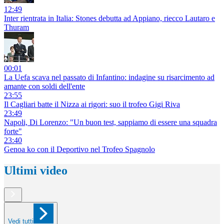
12:49
Inter rientrata in Italia: Stones debutta ad Appiano, riecco Lautaro e
Thuram
00:01
La Uefa scava nel passato di Infantino: indagine su risarcimento ad
amante con soldi dell'ente
23:55
Il Cagliari batte il Nizza ai rigori: suo il trofeo Gigi Riva
23:49
Napoli, Di Lorenzo: "Un buon test, sappiamo di essere una squadra
forte"
23:40
Genoa ko con il Deportivo nel Trofeo Spagnolo
Ultimi video
Vedi tutti