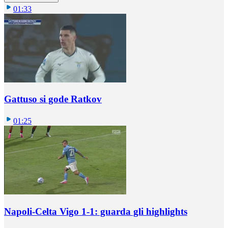
01:33
Gattuso si gode Ratkov
01:25
Napoli-Celta Vigo 1-1: guarda gli highlights