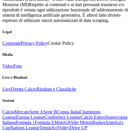
Monzese (MI)
Rispetto ai contenuti e ai dati personali trasmessi e/o
riprodotti è vietata ogni utilizzazione funzionale all’addestramento di
sistemi di intelligenza artificiale generativa. È altresì fatto divieto
espresso di utilizzare mezzi automatizzati di data scraping.
Legal
Corporate
Privacy Policy
Cookie Policy
Media
Video
Foto
Live e Risultati
Live
Diretta Calcio
Risultati e Classifiche
Sezioni
Calcio
Mercato
Serie A
Serie B
Coppa Italia
Champions
League
Europa League
Conference League
Calcio Estero
Supercoppa
Italiana
Formula 1
Formula E
MotoGP
Altri Motori
Basket
America's
Cup
Nations League
Tennis
Sci
Volley
Drive UP