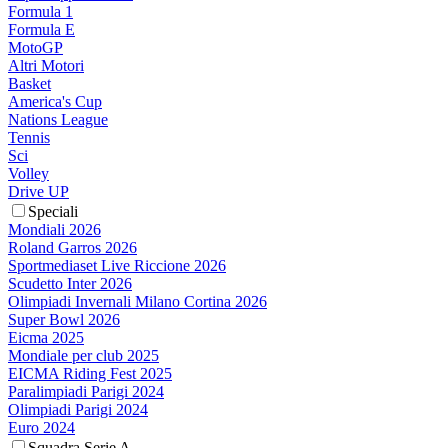
Formula 1
Formula E
MotoGP
Altri Motori
Basket
America's Cup
Nations League
Tennis
Sci
Volley
Drive UP
Speciali
Mondiali 2026
Roland Garros 2026
Sportmediaset Live Riccione 2026
Scudetto Inter 2026
Olimpiadi Invernali Milano Cortina 2026
Super Bowl 2026
Eicma 2025
Mondiale per club 2025
EICMA Riding Fest 2025
Paralimpiadi Parigi 2024
Olimpiadi Parigi 2024
Euro 2024
Squadra Serie A