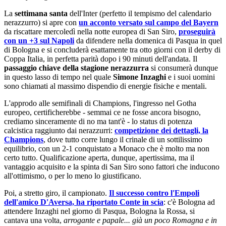
La
settimana santa
dell'Inter (perfetto il tempismo del calendario
nerazzurro) si apre con
un acconto versato sul campo del Bayern
da riscattare mercoledì nella notte europea di San Siro,
proseguirà
con un +3 sul Napoli
da difendere nella domenica di Pasqua in quel
di Bologna e si concluderà esattamente tra otto giorni con il derby di
Coppa Italia, in perfetta parità dopo i 90 minuti dell'andata. Il
passaggio chiave della stagione nerazzurra
si consumerà dunque
in questo lasso di tempo nel quale
Simone Inzaghi
e i suoi uomini
sono chiamati al massimo dispendio di energie fisiche e mentali.
L'approdo alle semifinali di Champions, l'ingresso nel Gotha
europeo, certificherebbe - semmai ce ne fosse ancora bisogno,
crediamo sinceramente di no ma tant'è - lo status di potenza
calcistica raggiunto dai nerazzurri:
competizione dei dettagli, la
Champions
, dove tutto corre lungo il crinale di un sottilissimo
equilibrio, con un 2-1 conquistato a Monaco che è molto ma non
certo tutto. Qualificazione aperta, dunque, apertissima, ma il
vantaggio acquisito e la spinta di San Siro sono fattori che inducono
all'ottimismo, o per lo meno lo giustificano.
Poi, a stretto giro, il campionato.
Il successo contro l'Empoli
dell'amico D'Aversa, ha riportato Conte in scia
: c'è Bologna ad
attendere Inzaghi nel giorno di Pasqua, Bologna la Rossa, si
cantava una volta,
arrogante e papale...
già un poco Romagna e in