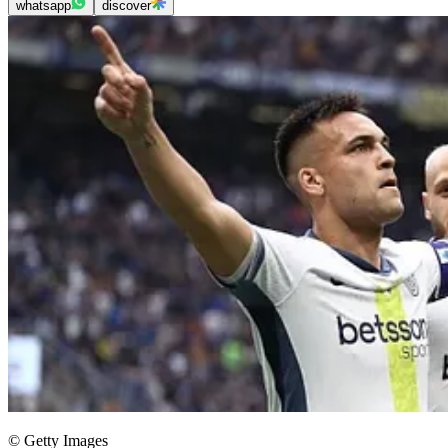
whatsapp
discover
© Getty Images