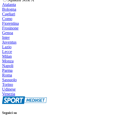
Atalanta
Bologna
Cagliari
Como
Fiorentina
Frosinone
Genoa
Inter
Juventus
Lazio
Lecce
Milan
Monza
Napoli
Parma
Roma
Sassuolo
Torino
Udinese
Venezia
Seguici su