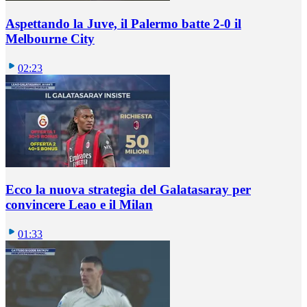
Aspettando la Juve, il Palermo batte 2-0 il
Melbourne City
02:23
Ecco la nuova strategia del Galatasaray per
convincere Leao e il Milan
01:33