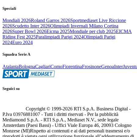
Speciali
Mondiali 2026
Roland Garros 2026
Sportmediaset Live Riccione
2026
Scudetto Inter 2026
Olimpiadi Invernali Milano Cortina
2026
Super Bowl 2026
Eicma 2025
Mondiale per club 2025
EICMA
Riding Fest 2025
Paralimpiadi Parigi 2024
Olimpiadi Parigi
2024
Euro 2024
Squadra Serie A
Atalanta
Bologna
Cagliari
Como
Fiorentina
Frosinone
Genoa
Inter
Juvent
Seguici su
Copyright © 1999-
2026
RTI S.p.A. Business Digital -
P.Iva 03976881007 - Tutti i diritti riservati - Per la pubblicità
Mediamond S.p.A. - RTI S.p.A., Mediaset N.V., sede legale
Amsterdam (Paesi Bassi) - Uffici Viale Europa 46, 20093 Cologno
Monzese (MI)
Rispetto ai contenuti e ai dati personali trasmessi e/o
riprodotti è vietata ogni utilizzazione funzionale all’addestramento di