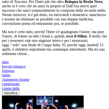
odor di Toscana
. Per l'Inter più che altro
Bologna la Bestia Nera
,
anche se è vero che un anno fa proprio al Dall'Ara arrivò quel
successo che sancì sostanzialmente la conquista della seconda stella.
Niente turnover, sì è già detto, tra mercoledì e domenica: stanchezza
e tossine da eliminare se possibile con una doppia medicina,
convinzione prima ed entusiasmo poi, se possibile.
Ma non è certo tutto, perché l'Inter s'è guadagnato l'onore, ma pure
l'onere, di lottare su tutti i fronti e, quindi,
ecco il Milan
. Il derby che
per i rossoneri vale una stagione intera e per i nerazzurri,
oggi, "solo" una finale di Coppa Italia. Sì, perché oggi, martedì 15
aprile, è obiettivo importante ma comunque minoritario. Ma tra una
settimana chissà...
inter
bayern monaco
bologna
milan
champions league
campionato
coppa italia
classifica