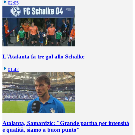
02:05
L'Atalanta fa tre gol allo Schalke
01:42
Atalanta, Samardzic: "Grande partita per intensità
e qualità, siamo a buon punto"