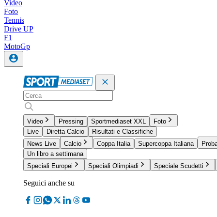
Video
Foto
Tennis
Drive UP
F1
MotoGp
Video
Pressing
Sportmediaset XXL
Foto
Live
Diretta Calcio
Risultati e Classifiche
News Live
Calcio
Coppa Italia
Supercoppa Italiana
Proba
Un libro a settimana
Speciali Europei
Speciali Olimpiadi
Speciale Scudetti
Seguici anche su