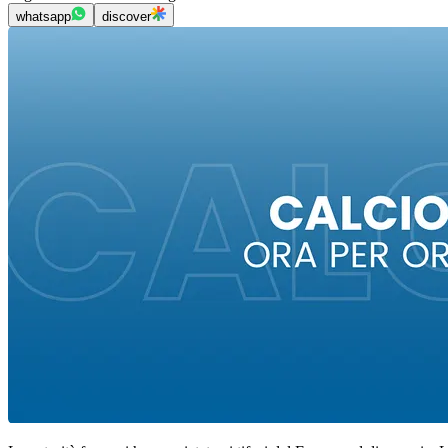
whatsapp
discover