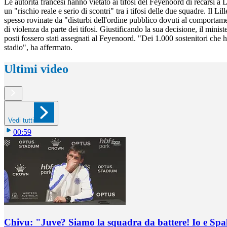
Le autorità francesi hanno vietato ai tifosi del Feyenoord di recarsi a 
un "rischio reale e serio di scontri" tra i tifosi delle due squadre. Il
spesso rovinate da "disturbi dell'ordine pubblico dovuti al comportamen
di violenza da parte dei tifosi. Giustificando la sua decisione, il minis
posti fossero stati assegnati al Feyenoord. "Dei 1.000 sostenitori che 
stadio", ha affermato.
Ultimi video
Vedi tutti
00:59
Chivu: "Juve? Siamo la squadra da battere! Io e Spa