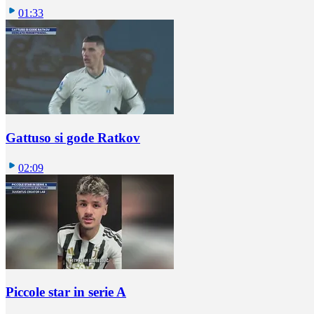
01:33
Gattuso si gode Ratkov
02:09
Piccole star in serie A