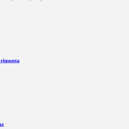
n rimonta
az