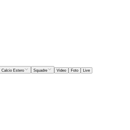
Calcio Estero
Squadre
Video
Foto
Live