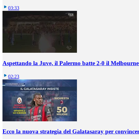
03:33
Aspettando la Juve, il Palermo batte 2-0 il Melbourne
02:23
Ecco la nuova strategia del Galatasaray per convincer