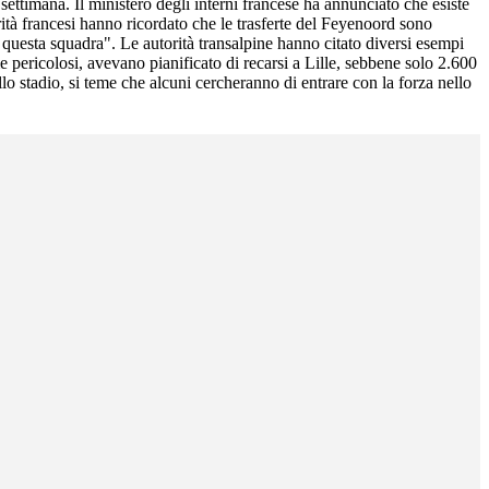
settimana. Il ministero degli interni francese ha annunciato che esiste
orità francesi hanno ricordato che le trasferte del Feyenoord sono
i questa squadra". Le autorità transalpine hanno citato diversi esempi
me pericolosi, avevano pianificato di recarsi a Lille, sebbene solo 2.600
lo stadio, si teme che alcuni cercheranno di entrare con la forza nello