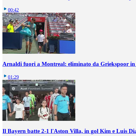
00:42
Arnaldi fuori a Montreal: eliminato da Griekspoor i
01:29
Il Bayern batte 2-1 l'Aston Villa, in gol Kim e Luis Di