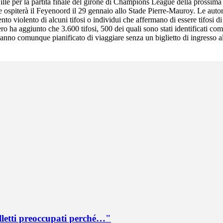
Lille per la partita finale del girone di Champions League della prossima 
 Lille ospiterà il Feyenoord il 29 gennaio allo Stade Pierre-Mauroy. Le aut
to violento di alcuni tifosi o individui che affermano di essere tifosi d
tero ha aggiunto che 3.600 tifosi, 500 dei quali sono stati identificati co
hanno comunque pianificato di viaggiare senza un biglietto di ingresso al
lletti preoccupati perché…"