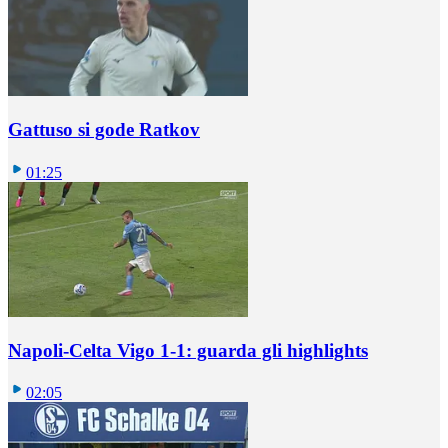
Gattuso si gode Ratkov
01:25
Napoli-Celta Vigo 1-1: guarda gli highlights
02:05