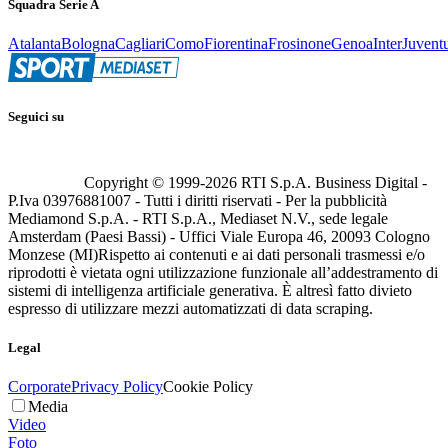
Squadra Serie A
Atalanta
Bologna
Cagliari
Como
Fiorentina
Frosinone
Genoa
Inter
Juvent
Seguici su
Copyright © 1999-
2026
RTI S.p.A. Business Digital -
P.Iva 03976881007 - Tutti i diritti riservati - Per la pubblicità
Mediamond S.p.A. - RTI S.p.A., Mediaset N.V., sede legale
Amsterdam (Paesi Bassi) - Uffici Viale Europa 46, 20093 Cologno
Monzese (MI)
Rispetto ai contenuti e ai dati personali trasmessi e/o
riprodotti è vietata ogni utilizzazione funzionale all’addestramento di
sistemi di intelligenza artificiale generativa. È altresì fatto divieto
espresso di utilizzare mezzi automatizzati di data scraping.
Legal
Corporate
Privacy Policy
Cookie Policy
Media
Video
Foto