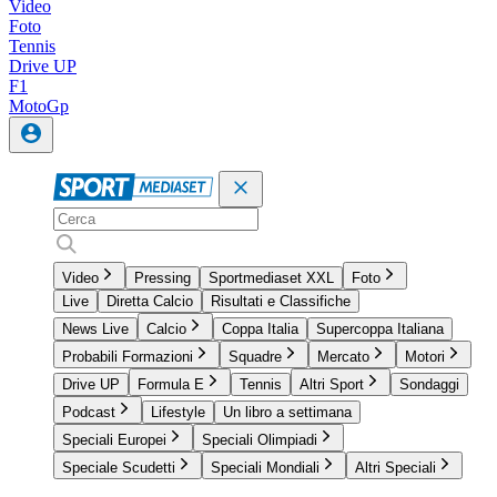
Video
Foto
Tennis
Drive UP
F1
MotoGp
Video
Pressing
Sportmediaset XXL
Foto
Live
Diretta Calcio
Risultati e Classifiche
News Live
Calcio
Coppa Italia
Supercoppa Italiana
Probabili Formazioni
Squadre
Mercato
Motori
Drive UP
Formula E
Tennis
Altri Sport
Sondaggi
Podcast
Lifestyle
Un libro a settimana
Speciali Europei
Speciali Olimpiadi
Speciale Scudetti
Speciali Mondiali
Altri Speciali