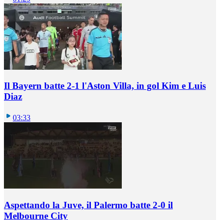
Il Bayern batte 2-1 l'Aston Villa, in gol Kim e Luis
Diaz
03:33
Aspettando la Juve, il Palermo batte 2-0 il
Melbourne City