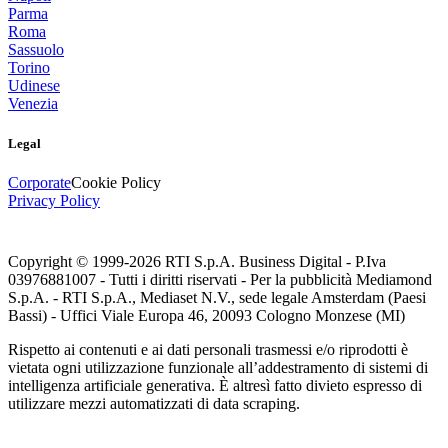
Parma
Roma
Sassuolo
Torino
Udinese
Venezia
Legal
Corporate
Cookie Policy
Privacy Policy
Copyright © 1999-
2026
RTI S.p.A. Business Digital - P.Iva
03976881007 - Tutti i diritti riservati - Per la pubblicità Mediamond
S.p.A. - RTI S.p.A., Mediaset N.V., sede legale Amsterdam (Paesi
Bassi) - Uffici Viale Europa 46, 20093 Cologno Monzese (MI)
Rispetto ai contenuti e ai dati personali trasmessi e/o riprodotti è
vietata ogni utilizzazione funzionale all’addestramento di sistemi di
intelligenza artificiale generativa. È altresì fatto divieto espresso di
utilizzare mezzi automatizzati di data scraping.