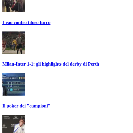
Leao contro tifoso turco
Milan-Inter 1-1: gli highlights del derby di Perth
Il poker dei "campioni"