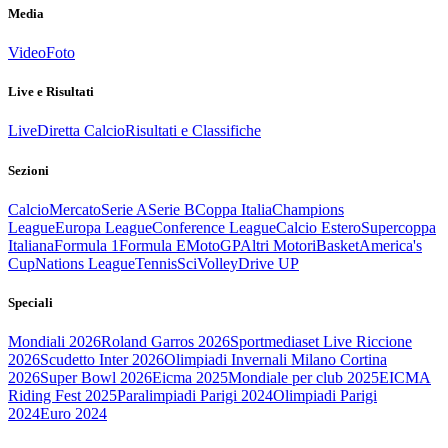
Media
Video
Foto
Live e Risultati
Live
Diretta Calcio
Risultati e Classifiche
Sezioni
Calcio
Mercato
Serie A
Serie B
Coppa Italia
Champions
League
Europa League
Conference League
Calcio Estero
Supercoppa
Italiana
Formula 1
Formula E
MotoGP
Altri Motori
Basket
America's
Cup
Nations League
Tennis
Sci
Volley
Drive UP
Speciali
Mondiali 2026
Roland Garros 2026
Sportmediaset Live Riccione
2026
Scudetto Inter 2026
Olimpiadi Invernali Milano Cortina
2026
Super Bowl 2026
Eicma 2025
Mondiale per club 2025
EICMA
Riding Fest 2025
Paralimpiadi Parigi 2024
Olimpiadi Parigi
2024
Euro 2024