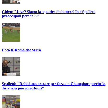
Chivu: "Juve? Siamo la squadra da battere! Io e Spalletti
preoccupati perché…"
Ecco la Roma che verrà
Spalletti: "Dobbiamo entrare per forza in Champions perché la
Juve non può stare fuori"