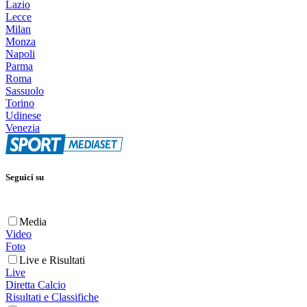
Lazio
Lecce
Milan
Monza
Napoli
Parma
Roma
Sassuolo
Torino
Udinese
Venezia
Seguici su
Media
Video
Foto
Live e Risultati
Live
Diretta Calcio
Risultati e Classifiche