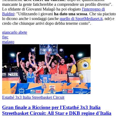
mancante la gente faticherebbe a comprendere un profilo diverso".
Lo sfidante di Giovanni Malagò ha poi elogiato
l'interregno di
Baldini
: "Utilizzando i giovani
ha dato una scossa
. Che sia piaciuto
lo dicono anche i sondaggi (anche
quello di SportMediaset.it
, ndr) e
credo che chiunque arrivi dopo debba tenerne conto".
giancarlo abete
figc
malago
Estathé 3x3 Italia Streetbasket Circuit
Gran finale a Riccione per l'Estathé 3x3 Italia
Streetbasket Circuit: All Star e DKB regine d'Italia