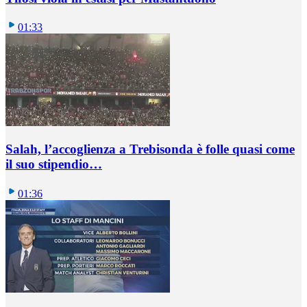
01:33
Salah, l’accoglienza a Trebisonda è folle quasi come
il suo stipendio…
01:36