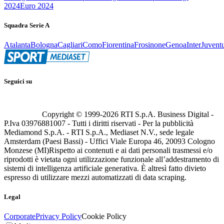
2024
Euro 2024
Squadra Serie A
Atalanta
Bologna
Cagliari
Como
Fiorentina
Frosinone
Genoa
Inter
Juvent
Seguici su
Copyright © 1999-
2026
RTI S.p.A. Business Digital -
P.Iva 03976881007 - Tutti i diritti riservati - Per la pubblicità
Mediamond S.p.A. - RTI S.p.A., Mediaset N.V., sede legale
Amsterdam (Paesi Bassi) - Uffici Viale Europa 46, 20093 Cologno
Monzese (MI)
Rispetto ai contenuti e ai dati personali trasmessi e/o
riprodotti è vietata ogni utilizzazione funzionale all’addestramento di
sistemi di intelligenza artificiale generativa. È altresì fatto divieto
espresso di utilizzare mezzi automatizzati di data scraping.
Legal
Corporate
Privacy Policy
Cookie Policy