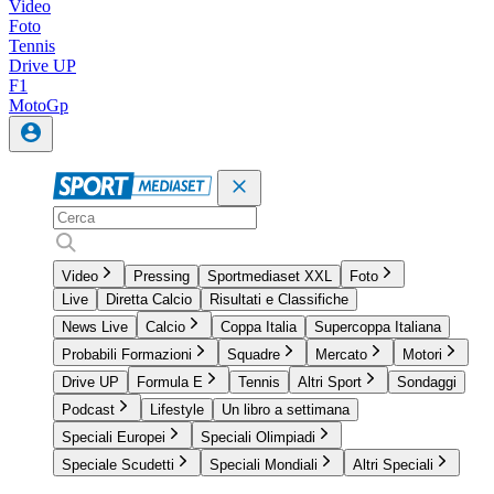
Video
Foto
Tennis
Drive UP
F1
MotoGp
Video
Pressing
Sportmediaset XXL
Foto
Live
Diretta Calcio
Risultati e Classifiche
News Live
Calcio
Coppa Italia
Supercoppa Italiana
Probabili Formazioni
Squadre
Mercato
Motori
Drive UP
Formula E
Tennis
Altri Sport
Sondaggi
Podcast
Lifestyle
Un libro a settimana
Speciali Europei
Speciali Olimpiadi
Speciale Scudetti
Speciali Mondiali
Altri Speciali