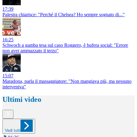
17:39
Palestra chiarisce: "Perché il Chelsea? Ho sempre sognato di..."
16:25
Schwoch a gamba tesa sul caso Roggero, è bufera social: "Errore
non aver ammazzato il terzo"
15:07
Maradona, parla il massaggiatore: "Non mangiava più, ma nessuno
interveniva"
Ultimi video
Vedi tutti