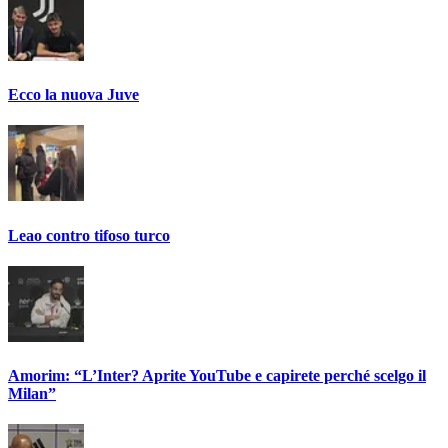
Ecco la nuova Juve
Leao contro tifoso turco
Amorim: “L’Inter? Aprite YouTube e capirete perché scelgo il
Milan”