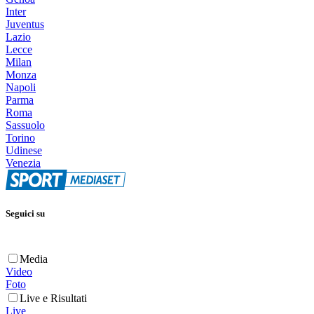
Inter
Juventus
Lazio
Lecce
Milan
Monza
Napoli
Parma
Roma
Sassuolo
Torino
Udinese
Venezia
Seguici su
Media
Video
Foto
Live e Risultati
Live