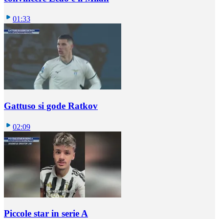
01:33
Gattuso si gode Ratkov
02:09
Piccole star in serie A