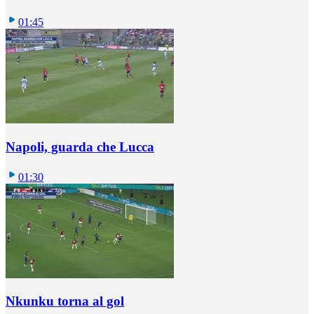
01:45
Napoli, guarda che Lucca
01:30
Nkunku torna al gol