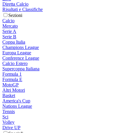
Diretta Calcio
Risultati e Classifiche
Sezioni
Calcio
Mercato
Serie A
Serie B
Coppa Italia
Champions League
Europa League
Conference League
Calcio Estero
Supercoppa Italiana
Formula 1
Formula E
MotoGP
Altri Motori
Basket
America's Cup
Nations League
Tennis
Sci
Volley
Drive UP