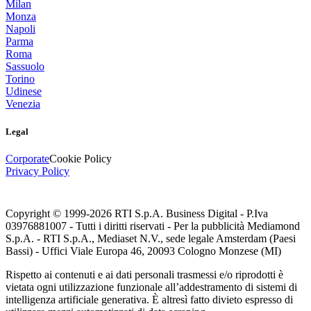
Milan
Monza
Napoli
Parma
Roma
Sassuolo
Torino
Udinese
Venezia
Legal
Corporate
Cookie Policy
Privacy Policy
Copyright © 1999-
2026
RTI S.p.A. Business Digital - P.Iva
03976881007 - Tutti i diritti riservati - Per la pubblicità Mediamond
S.p.A. - RTI S.p.A., Mediaset N.V., sede legale Amsterdam (Paesi
Bassi) - Uffici Viale Europa 46, 20093 Cologno Monzese (MI)
Rispetto ai contenuti e ai dati personali trasmessi e/o riprodotti è
vietata ogni utilizzazione funzionale all’addestramento di sistemi di
intelligenza artificiale generativa. È altresì fatto divieto espresso di