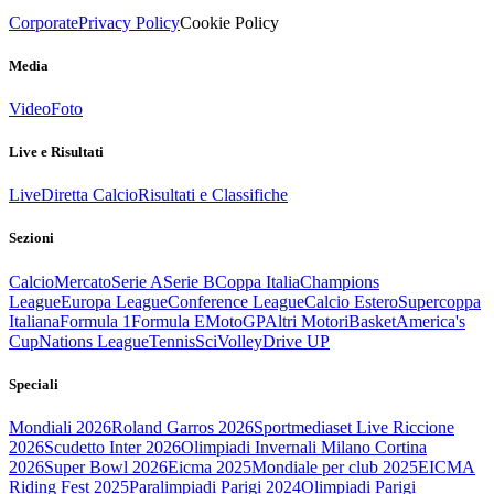
Corporate
Privacy Policy
Cookie Policy
Media
Video
Foto
Live e Risultati
Live
Diretta Calcio
Risultati e Classifiche
Sezioni
Calcio
Mercato
Serie A
Serie B
Coppa Italia
Champions
League
Europa League
Conference League
Calcio Estero
Supercoppa
Italiana
Formula 1
Formula E
MotoGP
Altri Motori
Basket
America's
Cup
Nations League
Tennis
Sci
Volley
Drive UP
Speciali
Mondiali 2026
Roland Garros 2026
Sportmediaset Live Riccione
2026
Scudetto Inter 2026
Olimpiadi Invernali Milano Cortina
2026
Super Bowl 2026
Eicma 2025
Mondiale per club 2025
EICMA
Riding Fest 2025
Paralimpiadi Parigi 2024
Olimpiadi Parigi