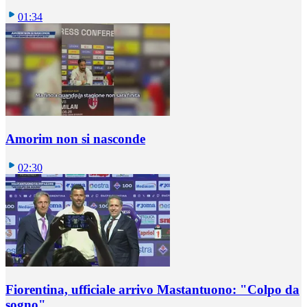
01:34
Amorim non si nasconde
02:30
Fiorentina, ufficiale arrivo Mastantuono: "Colpo da
sogno"