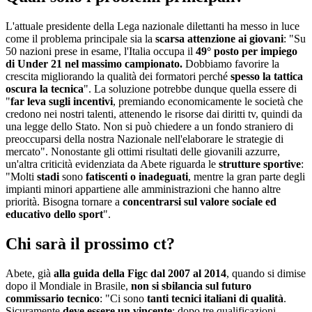
L'attuale presidente della Lega nazionale dilettanti ha messo in luce
come il problema principale sia la
scarsa attenzione ai giovani
: "Su
50 nazioni prese in esame, l'Italia occupa il
49° posto per impiego
di Under 21 nel massimo campionato.
Dobbiamo favorire la
crescita migliorando la qualità dei formatori perché
spesso la tattica
oscura la tecnica
". La soluzione potrebbe dunque quella essere di
"
far leva sugli incentivi
, premiando economicamente le società che
credono nei nostri talenti, attenendo le risorse dai diritti tv, quindi da
una legge dello Stato. Non si può chiedere a un fondo straniero di
preoccuparsi della nostra Nazionale nell'elaborare le strategie di
mercato". Nonostante gli ottimi risultati delle giovanili azzurre,
un'altra criticità evidenziata da Abete riguarda le
strutture sportive
:
"Molti
stadi
sono
fatiscenti o inadeguati
, mentre la gran parte degli
impianti minori appartiene alle amministrazioni che hanno altre
priorità. Bisogna tornare a
concentrarsi sul valore sociale ed
educativo dello sport
".
Chi sarà il prossimo ct?
Abete, già
alla guida della Figc dal 2007 al 2014
, quando si dimise
dopo il Mondiale in Brasile,
non si sbilancia sul futuro
commissario tecnico
: "Ci sono
tanti tecnici italiani di qualità
.
Sicuramente
deve essere un vincente
: dopo tre qualificazioni