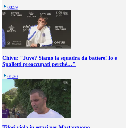
00:59
Chivu: "Juve? Siamo la squadra da battere! Io e
Spalletti preoccupati perché…"
01:30
Tifosi viola in estasi per Mastantuono