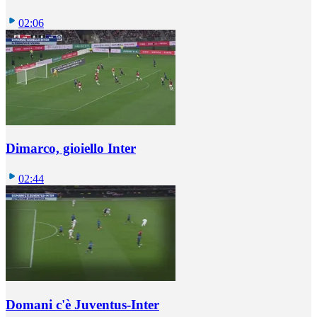
02:06
Dimarco, gioiello Inter
02:44
Domani c'è Juventus-Inter