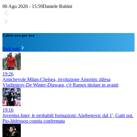
06 Ago 2026 - 15:59
Daniele Rubini
Calcio ora per ora
Vedi tutti
19:26
Amichevole Milan-Chelsea, rivoluzione Amorim: difesa
Vladimirov-De Winter-Diawara, c'è Ramos titolare in avanti
19:16
Juventus-Inter, le probabili formazioni: Alajbegovic dal 1', Gatti out.
Pio-Iddrissou coppia confermata