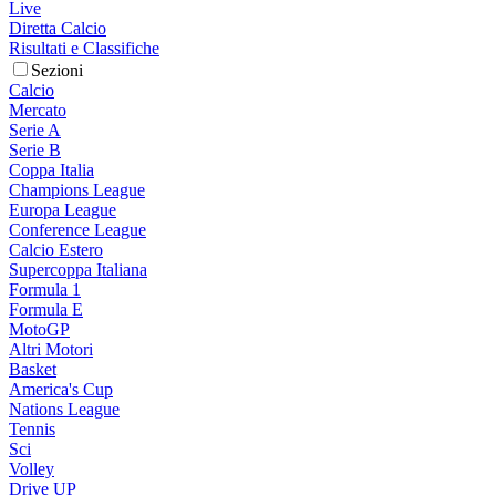
Live
Diretta Calcio
Risultati e Classifiche
Sezioni
Calcio
Mercato
Serie A
Serie B
Coppa Italia
Champions League
Europa League
Conference League
Calcio Estero
Supercoppa Italiana
Formula 1
Formula E
MotoGP
Altri Motori
Basket
America's Cup
Nations League
Tennis
Sci
Volley
Drive UP