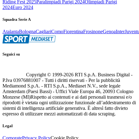
Riding Fest 2025
Paralimpiadi Parigi 2024
Olimpiadi Parigi
2024
Euro 2024
Squadra Serie A
Atalanta
Bologna
Cagliari
Como
Fiorentina
Frosinone
Genoa
Inter
Juvent
Seguici su
Copyright © 1999-
2026
RTI S.p.A. Business Digital -
P.Iva 03976881007 - Tutti i diritti riservati - Per la pubblicità
Mediamond S.p.A. - RTI S.p.A., Mediaset N.V., sede legale
Amsterdam (Paesi Bassi) - Uffici Viale Europa 46, 20093 Cologno
Monzese (MI)
Rispetto ai contenuti e ai dati personali trasmessi e/o
riprodotti è vietata ogni utilizzazione funzionale all’addestramento di
sistemi di intelligenza artificiale generativa. È altresì fatto divieto
espresso di utilizzare mezzi automatizzati di data scraping.
Legal
Corporate
Privacy Policy
Cookie Policy