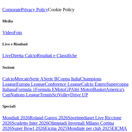
Corporate
Privacy Policy
Cookie Policy
Media
Video
Foto
Live e Risultati
Live
Diretta Calcio
Risultati e Classifiche
Sezioni
Calcio
Mercato
Serie A
Serie B
Coppa Italia
Champions
League
Europa League
Conference League
Calcio Estero
Supercoppa
Italiana
Formula 1
Formula E
MotoGP
Altri Motori
Basket
America's
Cup
Nations League
Tennis
Sci
Volley
Drive UP
Speciali
Mondiali 2026
Roland Garros 2026
Sportmediaset Live Riccione
2026
Scudetto Inter 2026
Olimpiadi Invernali Milano Cortina
2026
Super Bowl 2026
Eicma 2025
Mondiale per club 2025
EICMA