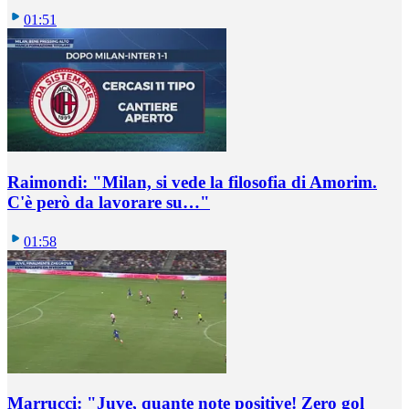
01:51
Raimondi: "Milan, si vede la filosofia di Amorim.
C'è però da lavorare su…"
01:58
Marrucci: "Juve, quante note positive! Zero gol