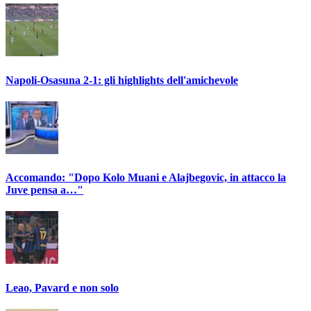
Napoli-Osasuna 2-1: gli highlights dell'amichevole
Accomando: "Dopo Kolo Muani e Alajbegovic, in attacco la
Juve pensa a…"
Leao, Pavard e non solo