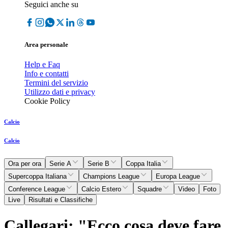
Seguici anche su
Area personale
Help e Faq
Info e contatti
Termini del servizio
Utilizzo dati e privacy
Cookie Policy
Calcio
Calcio
Ora per ora
Serie A
Serie B
Coppa Italia
Supercoppa Italiana
Champions League
Europa League
Conference League
Calcio Estero
Squadre
Video
Foto
Live
Risultati e Classifiche
Callegari: "Ecco cosa deve fare