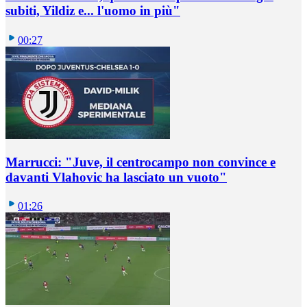
subiti, Yildiz e... l'uomo in più"
00:27
Marrucci: "Juve, il centrocampo non convince e
davanti Vlahovic ha lasciato un vuoto"
01:26