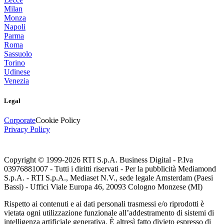
Milan
Monza
Napoli
Parma
Roma
Sassuolo
Torino
Udinese
Venezia
Legal
Corporate
Cookie Policy
Privacy Policy
Copyright © 1999-
2026
RTI S.p.A. Business Digital - P.Iva
03976881007 - Tutti i diritti riservati - Per la pubblicità Mediamond
S.p.A. - RTI S.p.A., Mediaset N.V., sede legale Amsterdam (Paesi
Bassi) - Uffici Viale Europa 46, 20093 Cologno Monzese (MI)
Rispetto ai contenuti e ai dati personali trasmessi e/o riprodotti è
vietata ogni utilizzazione funzionale all’addestramento di sistemi di
intelligenza artificiale generativa. È altresì fatto divieto espresso di