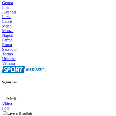
Genoa
Inter
Juventus
Lazio
Lecce
Milan
Monza
Napoli
Parma
Roma
Sassuolo
Torino
Udinese
Venezia
Seguici su
Media
Video
Foto
Live e Risultati