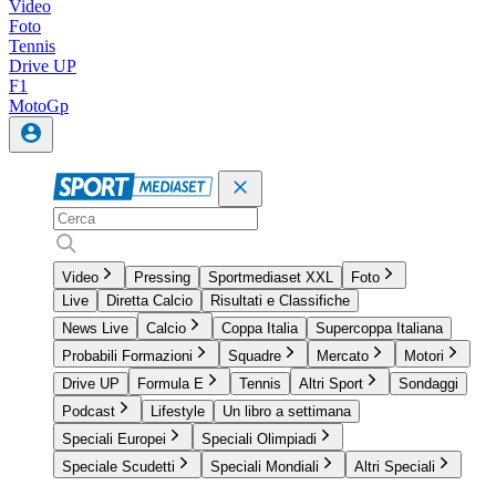
Video
Foto
Tennis
Drive UP
F1
MotoGp
Video
Pressing
Sportmediaset XXL
Foto
Live
Diretta Calcio
Risultati e Classifiche
News Live
Calcio
Coppa Italia
Supercoppa Italiana
Probabili Formazioni
Squadre
Mercato
Motori
Drive UP
Formula E
Tennis
Altri Sport
Sondaggi
Podcast
Lifestyle
Un libro a settimana
Speciali Europei
Speciali Olimpiadi
Speciale Scudetti
Speciali Mondiali
Altri Speciali