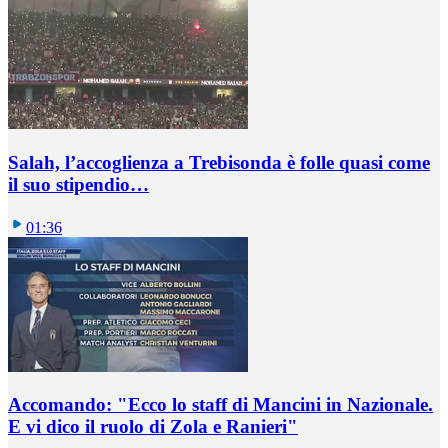
Salah, l’accoglienza a Trebisonda è folle quasi come
il suo stipendio…
01:36
Accomando: "Ecco lo staff di Mancini in Nazionale.
E vi dico il ruolo di Zola e Ranieri"