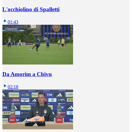
L'occhiolino di Spalletti
01:43
Da Amorim a Chivu
02:18