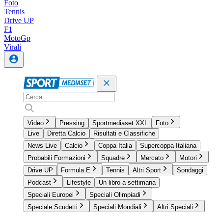
Foto
Tennis
Drive UP
F1
MotoGp
Virali
Video
Pressing
Sportmediaset XXL
Foto
Live
Diretta Calcio
Risultati e Classifiche
News Live
Calcio
Coppa Italia
Supercoppa Italiana
Probabili Formazioni
Squadre
Mercato
Motori
Drive UP
Formula E
Tennis
Altri Sport
Sondaggi
Podcast
Lifestyle
Un libro a settimana
Speciali Europei
Speciali Olimpiadi
Speciale Scudetti
Speciali Mondiali
Altri Speciali