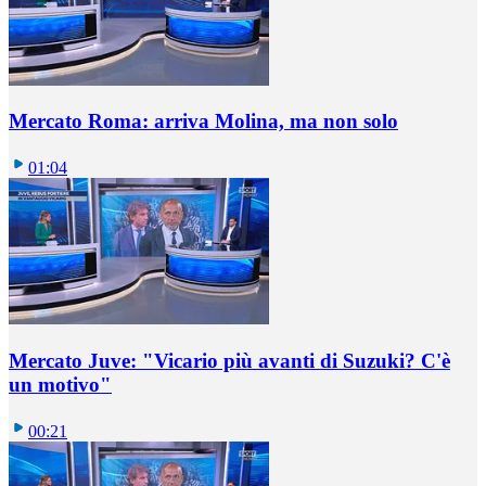
Mercato Roma: arriva Molina, ma non solo
01:04
Mercato Juve: "Vicario più avanti di Suzuki? C'è
un motivo"
00:21