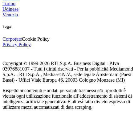
Torino
Udinese
Venezia
Legal
Corporate
Cookie Policy
Privacy Policy
Copyright © 1999-
2026
RTI S.p.A. Business Digital - P.Iva
03976881007 - Tutti i diritti riservati - Per la pubblicità Mediamond
S.p.A. - RTI S.p.A., Mediaset N.V., sede legale Amsterdam (Paesi
Bassi) - Uffici Viale Europa 46, 20093 Cologno Monzese (MI)
Rispetto ai contenuti e ai dati personali trasmessi e/o riprodotti è
vietata ogni utilizzazione funzionale all’addestramento di sistemi di
intelligenza artificiale generativa. È altresì fatto divieto espresso di
utilizzare mezzi automatizzati di data scraping.