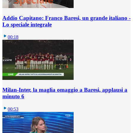
Addio Capitano: Franco Baresi, un grande italiano -
Lo speciale integrale
00:18
Milan-Inter, la maglia omaggio a Baresi, applausi a
minuto 6
00:53