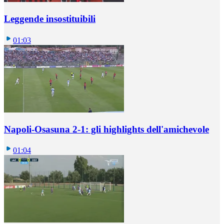
Leggende insostituibili
01:03
Napoli-Osasuna 2-1: gli highlights dell'amichevole
01:04