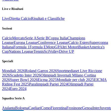
Live e Risultati
Live
Diretta Calcio
Risultati e Classifiche
Sezioni
Calcio
Mercato
Serie A
Serie B
Coppa Italia
Champions
League
Europa League
Conference League
Calcio Estero
Supercoppa
Italiana
Formula 1
Formula E
MotoGP
Altri Motori
Basket
America's
Cup
Nations League
Tennis
Sci
Volley
Drive UP
Speciali
Mondiali 2026
Roland Garros 2026
Sportmediaset Live Riccione
2026
Scudetto Inter 2026
Olimpiadi Invernali Milano Cortina
2026
Super Bowl 2026
Eicma 2025
Mondiale per club 2025
EICMA
Riding Fest 2025
Paralimpiadi Parigi 2024
Olimpiadi Parigi
2024
Euro 2024
Squadra Serie A
Atalanta
Bologna
Cagliari
Como
Fiorentina
Frosinone
Genoa
Inter
Juvent