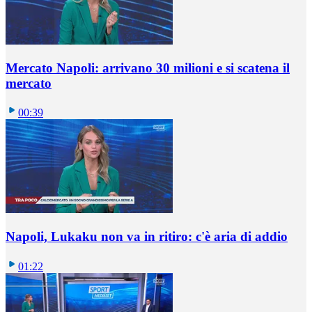
Mercato Napoli: arrivano 30 milioni e si scatena il
mercato
00:39
Napoli, Lukaku non va in ritiro: c'è aria di addio
01:22