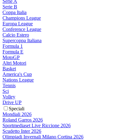
Serie A
Serie B
Coppa Italia
Champions League
Europa League
Conference League
Calcio Estero
Supercoppa Italiana
Formula 1
Formula E
MotoGP
Altri Motori
Basket
America's Cup
Nations League
Tennis
Sci
Volley
Drive UP
Speciali
Mondiali 2026
Roland Garros 2026
Sportmediaset Live Riccione 2026
Scudetto Inter 2026
Olimpiadi Invernali Milano Cortina 2026