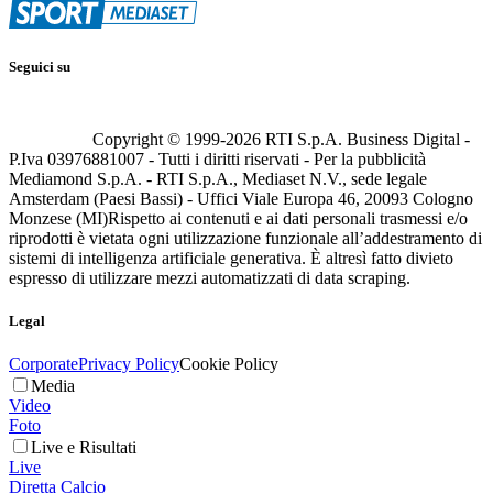
Seguici su
Copyright © 1999-
2026
RTI S.p.A. Business Digital -
P.Iva 03976881007 - Tutti i diritti riservati - Per la pubblicità
Mediamond S.p.A. - RTI S.p.A., Mediaset N.V., sede legale
Amsterdam (Paesi Bassi) - Uffici Viale Europa 46, 20093 Cologno
Monzese (MI)
Rispetto ai contenuti e ai dati personali trasmessi e/o
riprodotti è vietata ogni utilizzazione funzionale all’addestramento di
sistemi di intelligenza artificiale generativa. È altresì fatto divieto
espresso di utilizzare mezzi automatizzati di data scraping.
Legal
Corporate
Privacy Policy
Cookie Policy
Media
Video
Foto
Live e Risultati
Live
Diretta Calcio