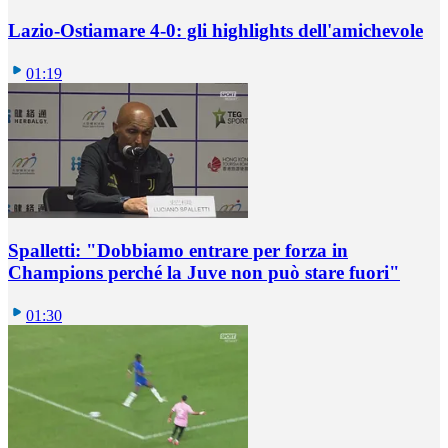
Lazio-Ostiamare 4-0: gli highlights dell'amichevole
01:19
Spalletti: "Dobbiamo entrare per forza in
Champions perché la Juve non può stare fuori"
01:30