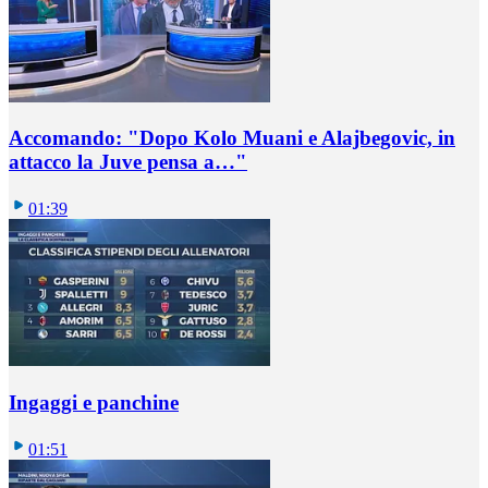
Accomando: "Dopo Kolo Muani e Alajbegovic, in
attacco la Juve pensa a…"
01:39
Ingaggi e panchine
01:51