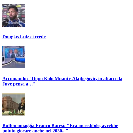
Douglas Luiz ci crede
Accomando: "Dopo Kolo Muani e Alajbegovic, in attacco la
Juve pensa a…"
Buffon omaggia Franco Baresi: "Era incredibile, avrebbe
potuto giocare anche nel 2030..."