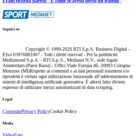
Evani ricorda Baresi: "È come se avessi perso un fratello"
Seguici su
Copyright © 1999-
2026
RTI S.p.A. Business Digital -
P.Iva 03976881007 - Tutti i diritti riservati - Per la pubblicità
Mediamond S.p.A. - RTI S.p.A., Mediaset N.V., sede legale
Amsterdam (Paesi Bassi) - Uffici Viale Europa 46, 20093 Cologno
Monzese (MI)
Rispetto ai contenuti e ai dati personali trasmessi e/o
riprodotti è vietata ogni utilizzazione funzionale all’addestramento di
sistemi di intelligenza artificiale generativa. È altresì fatto divieto
espresso di utilizzare mezzi automatizzati di data scraping.
Legal
Corporate
Privacy Policy
Cookie Policy
Media
Video
Foto