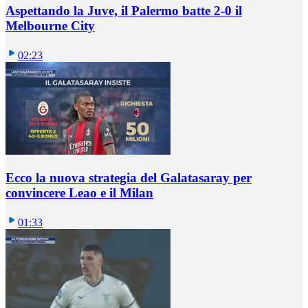
Aspettando la Juve, il Palermo batte 2-0 il
Melbourne City
02:23
Ecco la nuova strategia del Galatasaray per
convincere Leao e il Milan
01:33