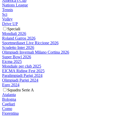
America's Cup
Nations League
Tennis
Sci
Volley
Drive UP
Speciali
Mondiali 2026
Roland Garros 2026
Sportmediaset Live Riccione 2026
Scudetto Inter 2026
Olimpiadi Invernali Milano Cortina 2026
Super Bowl 2026
Eicma 2025
Mondiale per club 2025
EICMA Riding Fest 2025
Paralimpiadi Parigi 2024
Olimpiadi Parigi 2024
Euro 2024
Squadra Serie A
Atalanta
Bologna
Cagliari
Como
Fiorentina