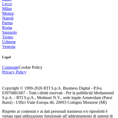
Lecce
Milan
Monza
Napoli
Parma
Roma
Sassuolo
Torino
Udinese
Venezia
Legal
Corporate
Cookie Policy
Privacy Policy
Copyright © 1999-
2026
RTI S.p.A. Business Digital - P.Iva
03976881007 - Tutti i diritti riservati - Per la pubblicità Mediamond
S.p.A. - RTI S.p.A., Mediaset N.V., sede legale Amsterdam (Paesi
Bassi) - Uffici Viale Europa 46, 20093 Cologno Monzese (MI)
Rispetto ai contenuti e ai dati personali trasmessi e/o riprodotti è
vietata ogni utilizzazione funzionale all’addestramento di sistemi di