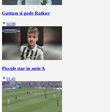
Gattuso si gode Ratkov
02:09
Piccole star in serie A
01:45