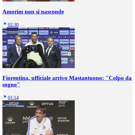
Amorim non si nasconde
02:30
Fiorentina, ufficiale arrivo Mastantuono: "Colpo da
sogno"
01:14