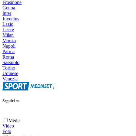
Frosinone
Genoa
Inter
Juventus
Lazio
Lecce
Milan
Monza
Napoli
Parma
Roma
Sassuolo
Torino
Udinese
Venezia
Seguici su
Media
Video
Foto