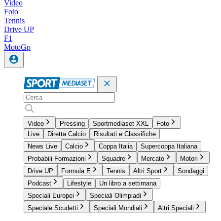
Video
Foto
Tennis
Drive UP
F1
MotoGp
Video
Pressing
Sportmediaset XXL
Foto
Live
Diretta Calcio
Risultati e Classifiche
News Live
Calcio
Coppa Italia
Supercoppa Italiana
Probabili Formazioni
Squadre
Mercato
Motori
Drive UP
Formula E
Tennis
Altri Sport
Sondaggi
Podcast
Lifestyle
Un libro a settimana
Speciali Europei
Speciali Olimpiadi
Speciale Scudetti
Speciali Mondiali
Altri Speciali