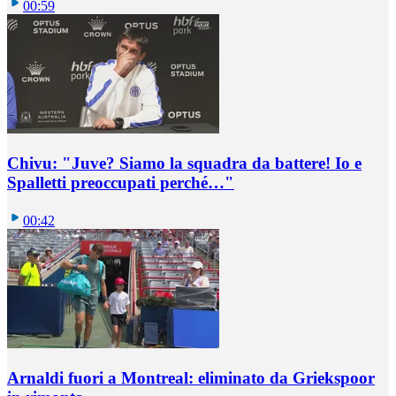
00:59
Chivu: "Juve? Siamo la squadra da battere! Io e
Spalletti preoccupati perché…"
00:42
Arnaldi fuori a Montreal: eliminato da Griekspoor