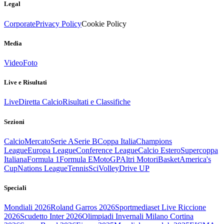
Legal
Corporate
Privacy Policy
Cookie Policy
Media
Video
Foto
Live e Risultati
Live
Diretta Calcio
Risultati e Classifiche
Sezioni
Calcio
Mercato
Serie A
Serie B
Coppa Italia
Champions
League
Europa League
Conference League
Calcio Estero
Supercoppa
Italiana
Formula 1
Formula E
MotoGP
Altri Motori
Basket
America's
Cup
Nations League
Tennis
Sci
Volley
Drive UP
Speciali
Mondiali 2026
Roland Garros 2026
Sportmediaset Live Riccione
2026
Scudetto Inter 2026
Olimpiadi Invernali Milano Cortina