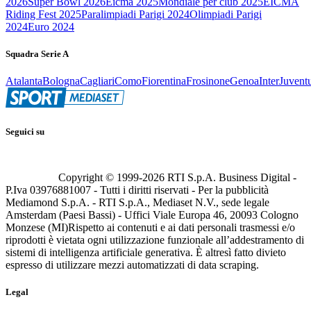
2026
Super Bowl 2026
Eicma 2025
Mondiale per club 2025
EICMA
Riding Fest 2025
Paralimpiadi Parigi 2024
Olimpiadi Parigi
2024
Euro 2024
Squadra Serie A
Atalanta
Bologna
Cagliari
Como
Fiorentina
Frosinone
Genoa
Inter
Juvent
Seguici su
Copyright © 1999-
2026
RTI S.p.A. Business Digital -
P.Iva 03976881007 - Tutti i diritti riservati - Per la pubblicità
Mediamond S.p.A. - RTI S.p.A., Mediaset N.V., sede legale
Amsterdam (Paesi Bassi) - Uffici Viale Europa 46, 20093 Cologno
Monzese (MI)
Rispetto ai contenuti e ai dati personali trasmessi e/o
riprodotti è vietata ogni utilizzazione funzionale all’addestramento di
sistemi di intelligenza artificiale generativa. È altresì fatto divieto
espresso di utilizzare mezzi automatizzati di data scraping.
Legal