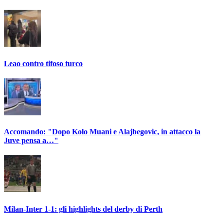
Leao contro tifoso turco
Accomando: "Dopo Kolo Muani e Alajbegovic, in attacco la
Juve pensa a…"
Milan-Inter 1-1: gli highlights del derby di Perth