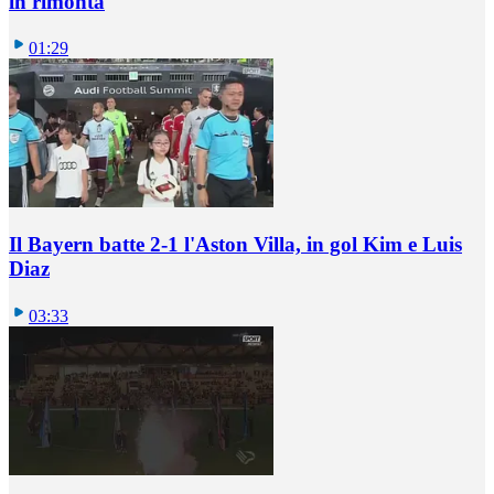
in rimonta
01:29
Il Bayern batte 2-1 l'Aston Villa, in gol Kim e Luis
Diaz
03:33