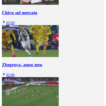
Chivu sul mercato
02:09
Zhegrova, anno zero
02:06