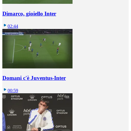
Dimarco, gioiello Inter
02:44
Domani c'è Juventus-Inter
00:59