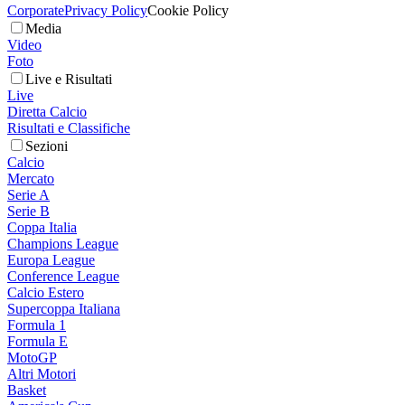
Corporate
Privacy Policy
Cookie Policy
Media
Video
Foto
Live e Risultati
Live
Diretta Calcio
Risultati e Classifiche
Sezioni
Calcio
Mercato
Serie A
Serie B
Coppa Italia
Champions League
Europa League
Conference League
Calcio Estero
Supercoppa Italiana
Formula 1
Formula E
MotoGP
Altri Motori
Basket