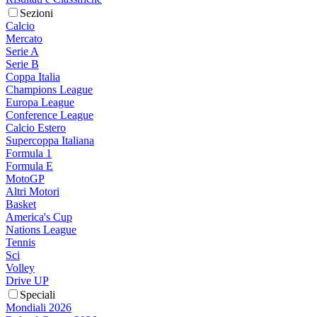
Sezioni
Calcio
Mercato
Serie A
Serie B
Coppa Italia
Champions League
Europa League
Conference League
Calcio Estero
Supercoppa Italiana
Formula 1
Formula E
MotoGP
Altri Motori
Basket
America's Cup
Nations League
Tennis
Sci
Volley
Drive UP
Speciali
Mondiali 2026