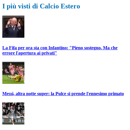
I più visti di Calcio Estero
La Fifa per ora sta con Infantino: "Pieno sostegno. Ma che
errore l'apertura ai privati"
Messi, altra notte super: la Pulce si prende l'ennesimo primato