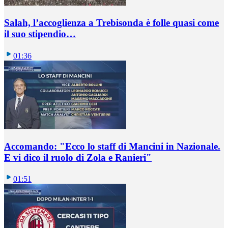
Salah, l’accoglienza a Trebisonda è folle quasi come
il suo stipendio…
01:36
Accomando: "Ecco lo staff di Mancini in Nazionale.
E vi dico il ruolo di Zola e Ranieri"
01:51