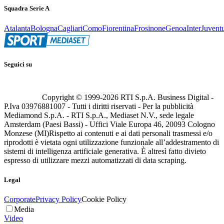
Squadra Serie A
Atalanta
Bologna
Cagliari
Como
Fiorentina
Frosinone
Genoa
Inter
Juvent
Seguici su
Copyright © 1999-
2026
RTI S.p.A. Business Digital -
P.Iva 03976881007 - Tutti i diritti riservati - Per la pubblicità
Mediamond S.p.A. - RTI S.p.A., Mediaset N.V., sede legale
Amsterdam (Paesi Bassi) - Uffici Viale Europa 46, 20093 Cologno
Monzese (MI)
Rispetto ai contenuti e ai dati personali trasmessi e/o
riprodotti è vietata ogni utilizzazione funzionale all’addestramento di
sistemi di intelligenza artificiale generativa. È altresì fatto divieto
espresso di utilizzare mezzi automatizzati di data scraping.
Legal
Corporate
Privacy Policy
Cookie Policy
Media
Video