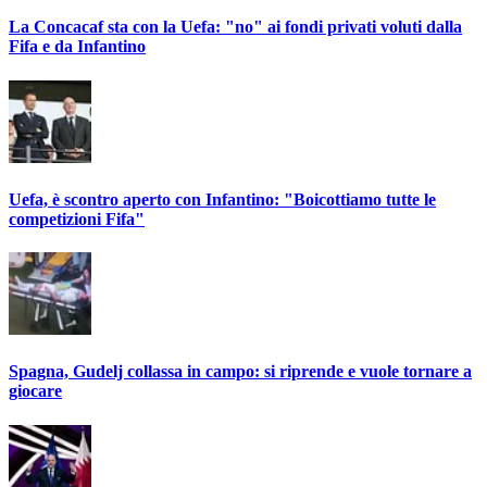
La Concacaf sta con la Uefa: "no" ai fondi privati voluti dalla
Fifa e da Infantino
Uefa, è scontro aperto con Infantino: "Boicottiamo tutte le
competizioni Fifa"
Spagna, Gudelj collassa in campo: si riprende e vuole tornare a
giocare