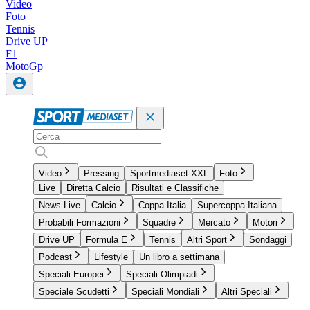
Video
Foto
Tennis
Drive UP
F1
MotoGp
Video
Pressing
Sportmediaset XXL
Foto
Live
Diretta Calcio
Risultati e Classifiche
News Live
Calcio
Coppa Italia
Supercoppa Italiana
Probabili Formazioni
Squadre
Mercato
Motori
Drive UP
Formula E
Tennis
Altri Sport
Sondaggi
Podcast
Lifestyle
Un libro a settimana
Speciali Europei
Speciali Olimpiadi
Speciale Scudetti
Speciali Mondiali
Altri Speciali