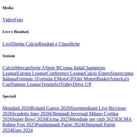
Media
Video
Foto
Live e Risultati
Live
Diretta Calcio
Risultati e Classifiche
Sezioni
Calcio
Mercato
Serie A
Serie B
Coppa Italia
Champions
League
Europa League
Conference League
Calcio Estero
Supercoppa
Italiana
Formula 1
Formula E
MotoGP
Altri Motori
Basket
America's
Cup
Nations League
Tennis
Sci
Volley
Drive UP
Speciali
Mondiali 2026
Roland Garros 2026
Sportmediaset Live Riccione
2026
Scudetto Inter 2026
Olimpiadi Invernali Milano Cortina
2026
Super Bowl 2026
Eicma 2025
Mondiale per club 2025
EICMA
Riding Fest 2025
Paralimpiadi Parigi 2024
Olimpiadi Parigi
2024
Euro 2024