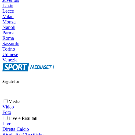
Juventus
Lazio
Lecce
Milan
Monza
Napoli
Parma
Roma
Sassuolo
Torino
Udinese
Venezia
Seguici su
Media
Video
Foto
Live e Risultati
Live
Diretta Calcio
Risultati e Classifiche