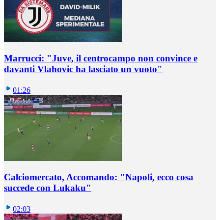
Marrucci: "Juve, il centrocampo non convince e
davanti Vlahovic ha lasciato un vuoto"
01:26
Calciomercato, Accomando: "Napoli, ecco cosa
succede con Lukaku"
02:03