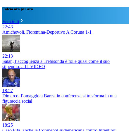
Calcio ora per ora
Vedi tutti
22:43
Amichevoli, Fiorentina-Deportivo A Coruna 1-1
22:13
Salah, l’accoglienza a Trebisonda è folle quasi come il suo
stipendio… IL VIDEO
18:57
Dimarco, l’omaggio a Baresi in conferenza si trasforma in una
figuraccia social
18:25
Caso Fifa, anche la Conmebol sudamericana contro Infantino: