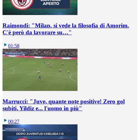
Raimondi: "Milan, si vede la filosofia di Amorim.
C'è però da lavorare su…"
01:58
Marrucci: "Juve, quante note positive! Zero gol
subiti, Yildiz e... l'uomo in più"
00:27