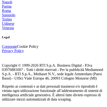
Napoli
Parma
Roma
Sassuolo
Torino
Udinese
Venezia
Legal
Corporate
Cookie Policy
Privacy Policy
Copyright © 1999-
2026
RTI S.p.A. Business Digital - P.Iva
03976881007 - Tutti i diritti riservati - Per la pubblicità Mediamond
S.p.A. - RTI S.p.A., Mediaset N.V., sede legale Amsterdam (Paesi
Bassi) - Uffici Viale Europa 46, 20093 Cologno Monzese (MI)
Rispetto ai contenuti e ai dati personali trasmessi e/o riprodotti è
vietata ogni utilizzazione funzionale all’addestramento di sistemi di
intelligenza artificiale generativa. È altresì fatto divieto espresso di
utilizzare mezzi automatizzati di data scraping.