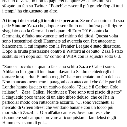
riscatto di Zaza, io non lo pagherei neppure 25 centesimi" si è
sfogato un fan su Twitter. "Potrebbe essere il più grande flop di tutti
i tempi" ha cinguettato un altro.
Ai tempi dei social gli insulti si sprecano
. Se ne è accorto sulla sua
pelle
Simone Zaza
che, dopo essere finito nella bufera per il rigore
sbagliato con la Germania nei quarti di Euro 2016 contro la
Germania, è finito nuovamente nel mirino dei tifosi. Questa volta
sono i sostenitori degli Hammers ad avercela con l'ex attaccante
bianconero, il cui impatto con la Premier League è stato disastroso.
Dopo la brutta prestazione contro il Watford al debutto, Zaza è stato
sostituito ieri dopo soli 45' contro il WBA con la squadra sotto 0-3.
"Sono scioccato da quanto facciano schifo Zaza e Calleri sono.
Abbiamo bisogno di inchinarci davanti a Sakho e chiedergli di
tornare in squadra. E molto meglio" ha commentato un fan deluso.
Non mancano nemmeno i paragoni con attaccanti che dalle parti di
Londra hanno lasciato un cattivo ricordo. "Zaza è il Carlton Cole
italiano". "Zaza, Calleri, Nordtviet e Tore sono tutti piscio di gatto"
il cinguettìo poco tenero di un altro tifoso deluso, che ce l'ha in
particolar modo con l'attaccante azzurro. "Ci sono vecchietti al
mercato di Green Street che vendono banane con un tocco più
morbido di Zaza!!". Ora all'attaccante ex Juve non resta che
rispondere sul campo e provare a riconquistare i fan delusi degli
Hammers a suon di gol...