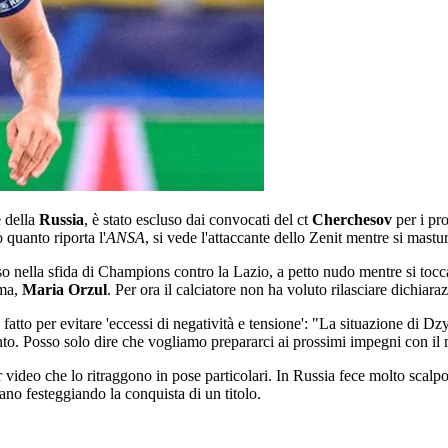
 della
Russia
, è stato escluso dai convocati del ct
Cherchesov
per i pr
 quanto riporta l'
ANSA
, si vede l'attaccante dello Zenit mentre si mastur
rso nella sfida di Champions contro la Lazio, a petto nudo mentre si tocc
mma,
Maria Orzul
. Per ora il calciatore non ha voluto rilasciare dichiar
o fatto per evitare 'eccessi di negatività e tensione': "La situazione di 
o. Posso solo dire che vogliamo prepararci ai prossimi impegni con il ma
er video che lo ritraggono in pose particolari. In Russia fece molto sca
no festeggiando la conquista di un titolo.