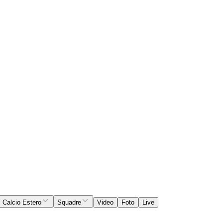
Calcio Estero
Squadre
Video
Foto
Live