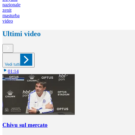
nazionale
zenit
masturba
video
Ultimi video
Vedi tutti
01:14
Chivu sul mercato