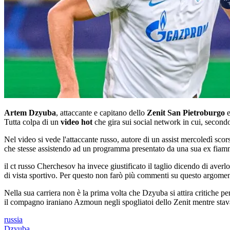
Artem Dzyuba
, attaccante e capitano dello
Zenit San Pietroburgo
e
Tutta colpa di un
video hot
che gira sui social network in cui, secondo
Nel video si vede l'attaccante russo, autore di un assist mercoledì sco
che stesse assistendo ad un programma presentato da una sua ex fia
il ct russo Cherchesov ha invece giustificato il taglio dicendo di averl
di vista sportivo. Per questo non farò più commenti su questo argoment
Nella sua carriera non è la prima volta che Dzyuba si attira critiche p
il compagno iraniano Azmoun negli spogliatoi dello Zenit mentre stava
russia
Dzyuba