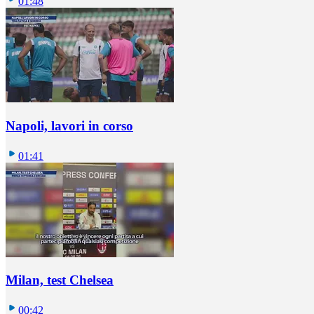
01:48
Napoli, lavori in corso
01:41
Milan, test Chelsea
00:42