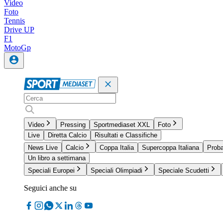
Video
Foto
Tennis
Drive UP
F1
MotoGp
Video
Pressing
Sportmediaset XXL
Foto
Live
Diretta Calcio
Risultati e Classifiche
News Live
Calcio
Coppa Italia
Supercoppa Italiana
Proba
Un libro a settimana
Speciali Europei
Speciali Olimpiadi
Speciale Scudetti
Seguici anche su