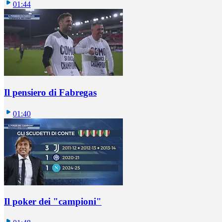
01:44
Il pensiero di Fabregas
01:40
Il poker dei "campioni"