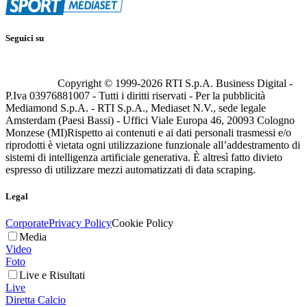
Seguici su
Copyright © 1999-
2026
RTI S.p.A. Business Digital -
P.Iva 03976881007 - Tutti i diritti riservati - Per la pubblicità
Mediamond S.p.A. - RTI S.p.A., Mediaset N.V., sede legale
Amsterdam (Paesi Bassi) - Uffici Viale Europa 46, 20093 Cologno
Monzese (MI)
Rispetto ai contenuti e ai dati personali trasmessi e/o
riprodotti è vietata ogni utilizzazione funzionale all’addestramento di
sistemi di intelligenza artificiale generativa. È altresì fatto divieto
espresso di utilizzare mezzi automatizzati di data scraping.
Legal
Corporate
Privacy Policy
Cookie Policy
Media
Video
Foto
Live e Risultati
Live
Diretta Calcio