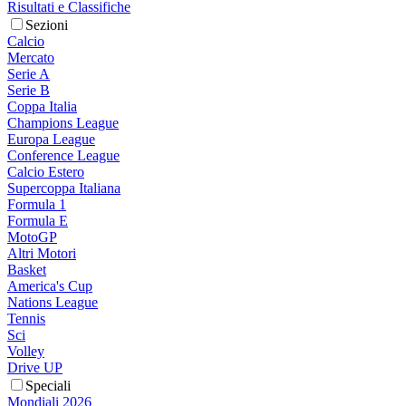
Risultati e Classifiche
Sezioni
Calcio
Mercato
Serie A
Serie B
Coppa Italia
Champions League
Europa League
Conference League
Calcio Estero
Supercoppa Italiana
Formula 1
Formula E
MotoGP
Altri Motori
Basket
America's Cup
Nations League
Tennis
Sci
Volley
Drive UP
Speciali
Mondiali 2026