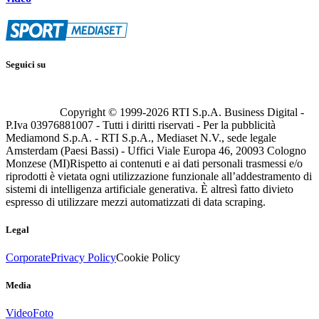
Seguici su
Copyright © 1999-
2026
RTI S.p.A. Business Digital -
P.Iva 03976881007 - Tutti i diritti riservati - Per la pubblicità
Mediamond S.p.A. - RTI S.p.A., Mediaset N.V., sede legale
Amsterdam (Paesi Bassi) - Uffici Viale Europa 46, 20093 Cologno
Monzese (MI)
Rispetto ai contenuti e ai dati personali trasmessi e/o
riprodotti è vietata ogni utilizzazione funzionale all’addestramento di
sistemi di intelligenza artificiale generativa. È altresì fatto divieto
espresso di utilizzare mezzi automatizzati di data scraping.
Legal
Corporate
Privacy Policy
Cookie Policy
Media
Video
Foto