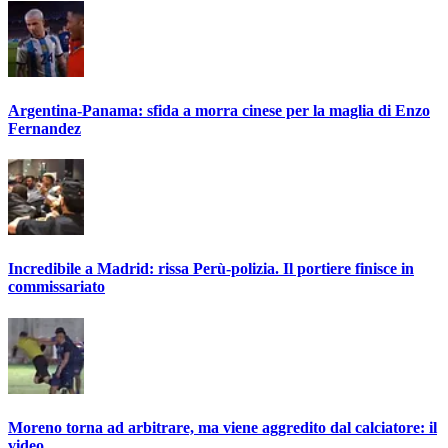
Argentina-Panama: sfida a morra cinese per la maglia di Enzo
Fernandez
Incredibile a Madrid: rissa Perù-polizia. Il portiere finisce in
commissariato
Moreno torna ad arbitrare, ma viene aggredito dal calciatore: il
video