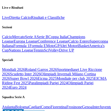
Live e Risultati
Live
Diretta Calcio
Risultati e Classifiche
Sezioni
Calcio
Mercato
Serie A
Serie B
Coppa Italia
Champions
League
Europa League
Conference League
Calcio Estero
Supercoppa
Italiana
Formula 1
Formula E
MotoGP
Altri Motori
Basket
America's
Cup
Nations League
Tennis
Sci
Volley
Drive UP
Speciali
Mondiali 2026
Roland Garros 2026
Sportmediaset Live Riccione
2026
Scudetto Inter 2026
Olimpiadi Invernali Milano Cortina
2026
Super Bowl 2026
Eicma 2025
Mondiale per club 2025
EICMA
Riding Fest 2025
Paralimpiadi Parigi 2024
Olimpiadi Parigi
2024
Euro 2024
Squadra Serie A
Atalanta
Bologna
Cagliari
Como
Fiorentina
Frosinone
Genoa
Inter
Juvent