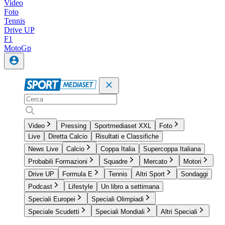
Video
Foto
Tennis
Drive UP
F1
MotoGp
Video
Pressing
Sportmediaset XXL
Foto
Live
Diretta Calcio
Risultati e Classifiche
News Live
Calcio
Coppa Italia
Supercoppa Italiana
Probabili Formazioni
Squadre
Mercato
Motori
Drive UP
Formula E
Tennis
Altri Sport
Sondaggi
Podcast
Lifestyle
Un libro a settimana
Speciali Europei
Speciali Olimpiadi
Speciale Scudetti
Speciali Mondiali
Altri Speciali