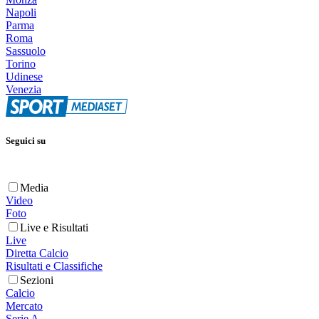
Napoli
Parma
Roma
Sassuolo
Torino
Udinese
Venezia
Seguici su
Media
Video
Foto
Live e Risultati
Live
Diretta Calcio
Risultati e Classifiche
Sezioni
Calcio
Mercato
Serie A