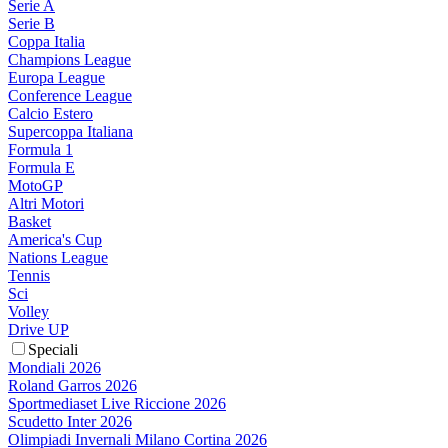
Serie A
Serie B
Coppa Italia
Champions League
Europa League
Conference League
Calcio Estero
Supercoppa Italiana
Formula 1
Formula E
MotoGP
Altri Motori
Basket
America's Cup
Nations League
Tennis
Sci
Volley
Drive UP
Speciali
Mondiali 2026
Roland Garros 2026
Sportmediaset Live Riccione 2026
Scudetto Inter 2026
Olimpiadi Invernali Milano Cortina 2026