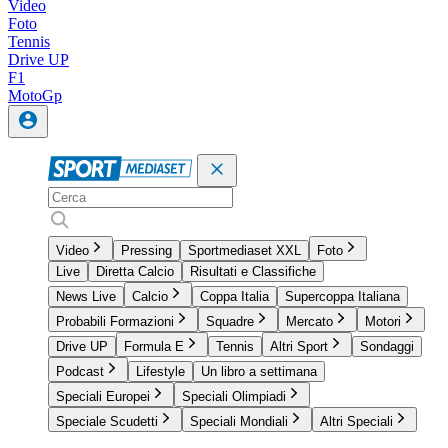
Video
Foto
Tennis
Drive UP
F1
MotoGp
Video
Pressing
Sportmediaset XXL
Foto
Live
Diretta Calcio
Risultati e Classifiche
News Live
Calcio
Coppa Italia
Supercoppa Italiana
Probabili Formazioni
Squadre
Mercato
Motori
Drive UP
Formula E
Tennis
Altri Sport
Sondaggi
Podcast
Lifestyle
Un libro a settimana
Speciali Europei
Speciali Olimpiadi
Speciale Scudetti
Speciali Mondiali
Altri Speciali