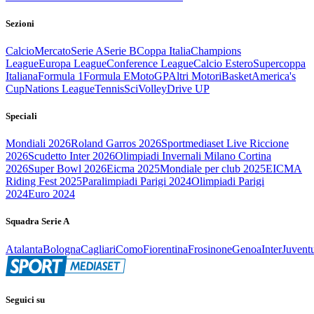
Sezioni
Calcio
Mercato
Serie A
Serie B
Coppa Italia
Champions
League
Europa League
Conference League
Calcio Estero
Supercoppa
Italiana
Formula 1
Formula E
MotoGP
Altri Motori
Basket
America's
Cup
Nations League
Tennis
Sci
Volley
Drive UP
Speciali
Mondiali 2026
Roland Garros 2026
Sportmediaset Live Riccione
2026
Scudetto Inter 2026
Olimpiadi Invernali Milano Cortina
2026
Super Bowl 2026
Eicma 2025
Mondiale per club 2025
EICMA
Riding Fest 2025
Paralimpiadi Parigi 2024
Olimpiadi Parigi
2024
Euro 2024
Squadra Serie A
Atalanta
Bologna
Cagliari
Como
Fiorentina
Frosinone
Genoa
Inter
Juvent
Seguici su