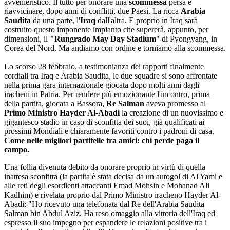
avvenieristico. Il tutto per onorare una
scommessa
persa e
riavvicinare, dopo anni di conflitti, due Paesi. La ricca
Arabia
Saudita
da una parte, l'
Iraq
dall'altra. E proprio in Iraq sarà
costruito questo imponente impianto che supererà, appunto, per
dimensioni, il
"Rungrado May Day Stadium
" di Pyongyang, in
Corea del Nord. Ma andiamo con ordine e torniamo alla scommessa.
Lo scorso 28 febbraio, a testimonianza dei rapporti finalmente
cordiali tra Iraq e Arabia Saudita, le due squadre si sono affrontate
nella prima gara internazionale giocata dopo molti anni dagli
iracheni in Patria. Per rendere più emozionante l'incontro, prima
della partita, giocata a Bassora,
Re Salman
aveva promesso al
Primo Ministro Hayder Al-Abadi
la creazione di un nuovissimo e
gigantesco stadio in caso di sconfitta dei suoi, già qualificati ai
prossimi Mondiali e chiaramente favoriti contro i padroni di casa.
Come nelle migliori partitelle tra amici: chi perde paga il
campo.
Una follia divenuta debito da onorare proprio in virtù di quella
inattesa sconfitta (la partita è stata decisa da un autogol di Al Yami e
alle reti degli esordienti attaccanti Emad Mohsin e Mohanad Ali
Kadhim) e rivelata proprio dal Primo Ministro iracheno Hayder Al-
Abadi: "Ho ricevuto una telefonata dal Re dell'Arabia Saudita
Salman bin Abdul Aziz. Ha reso omaggio alla vittoria dell'Iraq ed
espresso il suo impegno per espandere le relazioni positive tra i