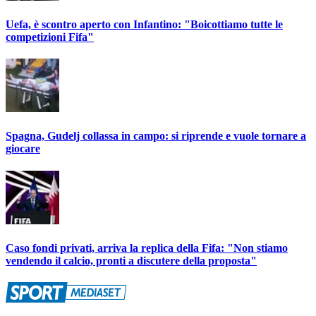
Uefa, è scontro aperto con Infantino: "Boicottiamo tutte le
competizioni Fifa"
Spagna, Gudelj collassa in campo: si riprende e vuole tornare a
giocare
Caso fondi privati, arriva la replica della Fifa: "Non stiamo
vendendo il calcio, pronti a discutere della proposta"