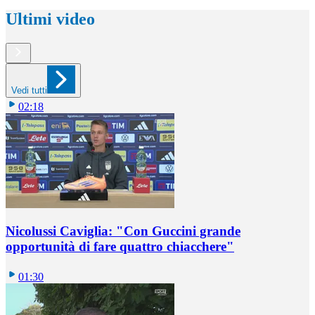
Ultimi video
Vedi tutti
02:18
Nicolussi Caviglia: "Con Guccini grande
opportunità di fare quattro chiacchere"
01:30