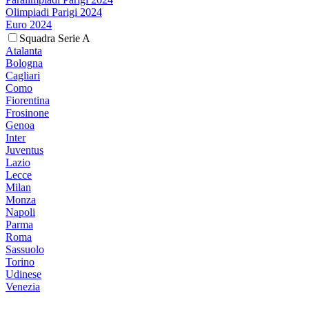
Olimpiadi Parigi 2024
Euro 2024
Squadra Serie A
Atalanta
Bologna
Cagliari
Como
Fiorentina
Frosinone
Genoa
Inter
Juventus
Lazio
Lecce
Milan
Monza
Napoli
Parma
Roma
Sassuolo
Torino
Udinese
Venezia