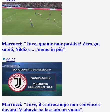
Marrucci: "Juve, quante note positive! Zero gol
subiti, Yildiz e... l'uomo in più"
00:27
Marrucci: "Juve, il centrocampo non convince e
davanti Vlahovic ha lasciato un vuoto"