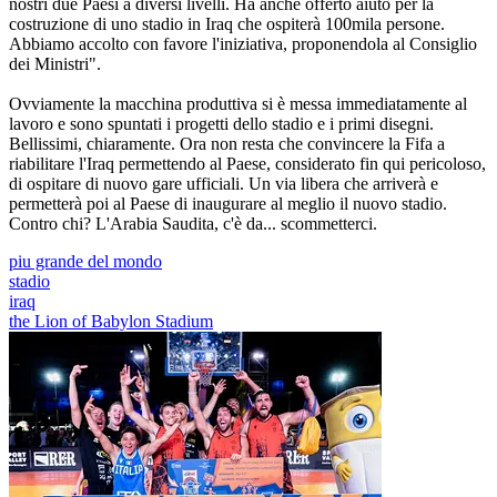
nostri due Paesi a diversi livelli. Ha anche offerto aiuto per la
costruzione di uno stadio in Iraq che ospiterà 100mila persone.
Abbiamo accolto con favore l'iniziativa, proponendola al Consiglio
dei Ministri".
Ovviamente la macchina produttiva si è messa immediatamente al
lavoro e sono spuntati i progetti dello stadio e i primi disegni.
Bellissimi, chiaramente. Ora non resta che convincere la Fifa a
riabilitare l'Iraq permettendo al Paese, considerato fin qui pericoloso,
di ospitare di nuovo gare ufficiali. Un via libera che arriverà e
permetterà poi al Paese di inaugurare al meglio il nuovo stadio.
Contro chi? L'Arabia Saudita, c'è da... scommetterci.
piu grande del mondo
stadio
iraq
the Lion of Babylon Stadium