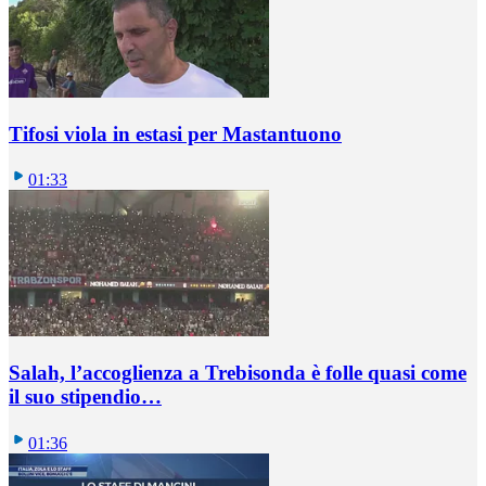
Tifosi viola in estasi per Mastantuono
01:33
Salah, l’accoglienza a Trebisonda è folle quasi come
il suo stipendio…
01:36