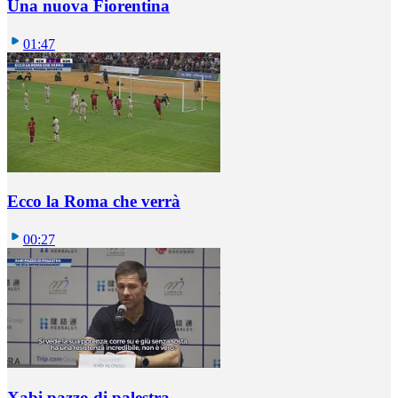
Una nuova Fiorentina
01:47
Ecco la Roma che verrà
00:27
Xabi pazzo di palestra