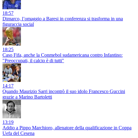
18:57
Dimarco, l’omaggio a Baresi in conferenza si trasforma in una
figuraccia social
18:25
Caso Fifa, anche la Conmebol sudamericana contro Infantino:
"Preoccupati, il calcio è di tutti"
14:17
Quando Maurizio Sarri incontrò il suo idolo Francesco Guccini
grazie a Marino Bartoletti
13:19
Addio a Pippo Marchioro, allenatore della qualificazione in Coppa
Uefa del Cesena