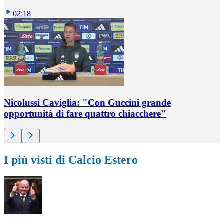
02:18
Nicolussi Caviglia: "Con Guccini grande
opportunità di fare quattro chiacchere"
I più visti di Calcio Estero