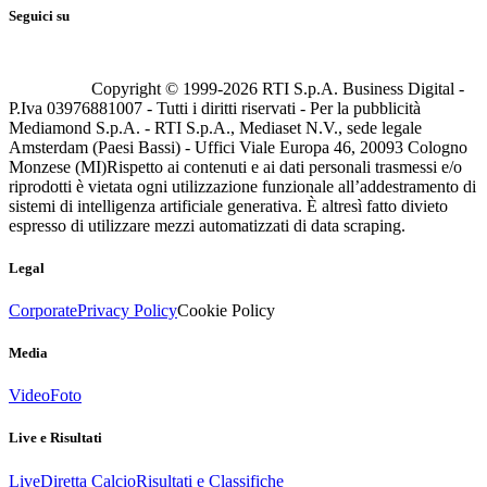
Seguici su
Copyright © 1999-
2026
RTI S.p.A. Business Digital -
P.Iva 03976881007 - Tutti i diritti riservati - Per la pubblicità
Mediamond S.p.A. - RTI S.p.A., Mediaset N.V., sede legale
Amsterdam (Paesi Bassi) - Uffici Viale Europa 46, 20093 Cologno
Monzese (MI)
Rispetto ai contenuti e ai dati personali trasmessi e/o
riprodotti è vietata ogni utilizzazione funzionale all’addestramento di
sistemi di intelligenza artificiale generativa. È altresì fatto divieto
espresso di utilizzare mezzi automatizzati di data scraping.
Legal
Corporate
Privacy Policy
Cookie Policy
Media
Video
Foto
Live e Risultati
Live
Diretta Calcio
Risultati e Classifiche