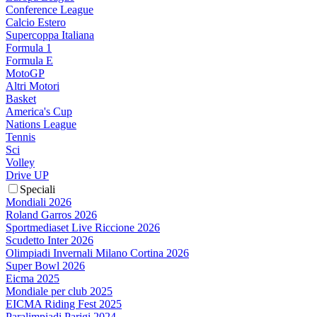
Conference League
Calcio Estero
Supercoppa Italiana
Formula 1
Formula E
MotoGP
Altri Motori
Basket
America's Cup
Nations League
Tennis
Sci
Volley
Drive UP
Speciali
Mondiali 2026
Roland Garros 2026
Sportmediaset Live Riccione 2026
Scudetto Inter 2026
Olimpiadi Invernali Milano Cortina 2026
Super Bowl 2026
Eicma 2025
Mondiale per club 2025
EICMA Riding Fest 2025
Paralimpiadi Parigi 2024