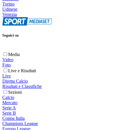
Torino
Udinese
Venezia
Seguici su
Media
Video
Foto
Live e Risultati
Live
Diretta Calcio
Risultati e Classifiche
Sezioni
Calcio
Mercato
Serie A
Serie B
Coppa Italia
Champions League
Europa League