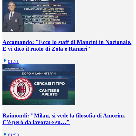
Accomando: "Ecco lo staff di Mancini in Nazionale.
E vi dico il ruolo di Zola e Ranieri"
01:51
Raimondi: "Milan, si vede la filosofia di Amorim.
C'è però da lavorare su…"
01:58