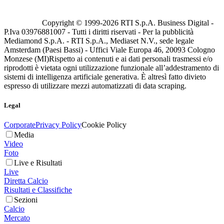
Copyright © 1999-
2026
RTI S.p.A. Business Digital -
P.Iva 03976881007 - Tutti i diritti riservati - Per la pubblicità
Mediamond S.p.A. - RTI S.p.A., Mediaset N.V., sede legale
Amsterdam (Paesi Bassi) - Uffici Viale Europa 46, 20093 Cologno
Monzese (MI)
Rispetto ai contenuti e ai dati personali trasmessi e/o
riprodotti è vietata ogni utilizzazione funzionale all’addestramento di
sistemi di intelligenza artificiale generativa. È altresì fatto divieto
espresso di utilizzare mezzi automatizzati di data scraping.
Legal
Corporate
Privacy Policy
Cookie Policy
Media
Video
Foto
Live e Risultati
Live
Diretta Calcio
Risultati e Classifiche
Sezioni
Calcio
Mercato