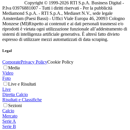
Copyright © 1999-
2026
RTI S.p.A. Business Digital -
P.Iva 03976881007 - Tutti i diritti riservati - Per la pubblicità
Mediamond S.p.A. - RTI S.p.A., Mediaset N.V., sede legale
Amsterdam (Paesi Bassi) - Uffici Viale Europa 46, 20093 Cologno
Monzese (MI)
Rispetto ai contenuti e ai dati personali trasmessi e/o
riprodotti è vietata ogni utilizzazione funzionale all’addestramento di
sistemi di intelligenza artificiale generativa. È altresì fatto divieto
espresso di utilizzare mezzi automatizzati di data scraping.
Legal
Corporate
Privacy Policy
Cookie Policy
Media
Video
Foto
Live e Risultati
Live
Diretta Calcio
Risultati e Classifiche
Sezioni
Calcio
Mercato
Serie A
Serie B