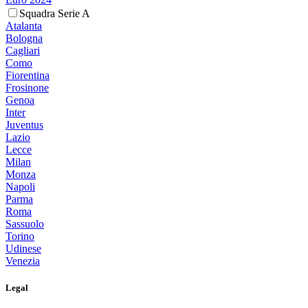
Squadra Serie A
Atalanta
Bologna
Cagliari
Como
Fiorentina
Frosinone
Genoa
Inter
Juventus
Lazio
Lecce
Milan
Monza
Napoli
Parma
Roma
Sassuolo
Torino
Udinese
Venezia
Legal