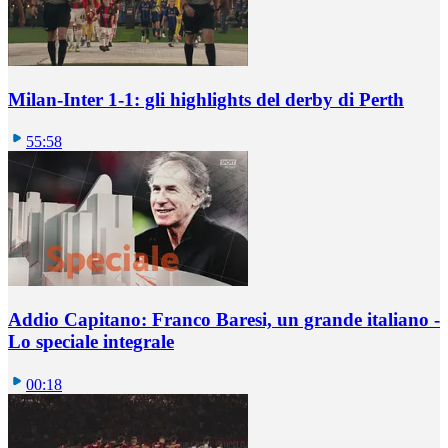
Milan-Inter 1-1: gli highlights del derby di Perth
55:58
Addio Capitano: Franco Baresi, un grande italiano -
Lo speciale integrale
00:18