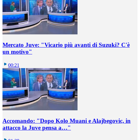
Mercato Juve: "Vicario più avanti di Suzuki? C'è
un motivo"
00:21
Accomando: "Dopo Kolo Muani e Alajbegovic, in
attacco la Juve pensa a…"