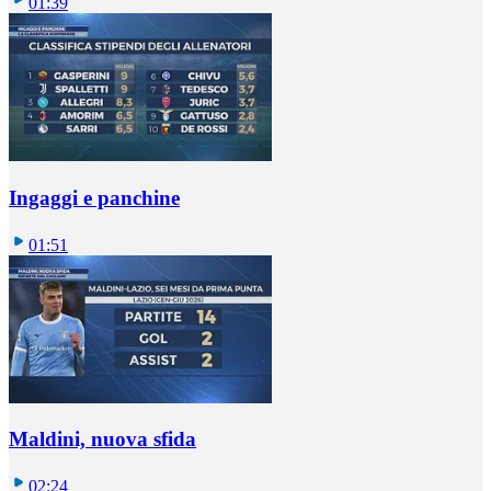
01:39
Ingaggi e panchine
01:51
Maldini, nuova sfida
02:24