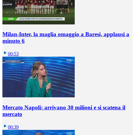
Milan-Inter, la maglia omaggio a Baresi, applausi a
minuto 6
00:53
Mercato Napoli: arrivano 30 milioni e si scatena il
mercato
00:39