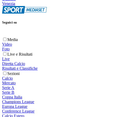
Venezia
Seguici su
Media
Video
Foto
Live e Risultati
Live
Diretta Calcio
Risultati e Classifiche
Sezioni
Calcio
Mercato
Serie A
Serie B
Coppa Italia
Champions League
Europa League
Conference League
Calcio Estero