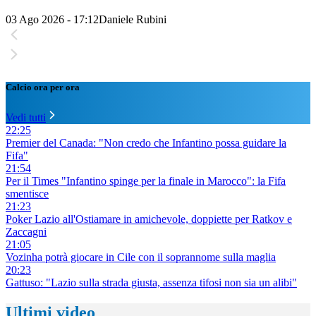
03 Ago 2026 - 17:12
Daniele Rubini
Calcio ora per ora
Vedi tutti
22:25
Premier del Canada: "Non credo che Infantino possa guidare la
Fifa"
21:54
Per il Times "Infantino spinge per la finale in Marocco": la Fifa
smentisce
21:23
Poker Lazio all'Ostiamare in amichevole, doppiette per Ratkov e
Zaccagni
21:05
Vozinha potrà giocare in Cile con il soprannome sulla maglia
20:23
Gattuso: "Lazio sulla strada giusta, assenza tifosi non sia un alibi"
Ultimi video