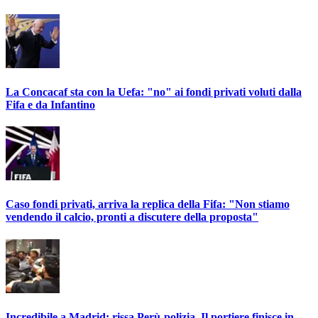
La Concacaf sta con la Uefa: "no" ai fondi privati voluti dalla
Fifa e da Infantino
Caso fondi privati, arriva la replica della Fifa: "Non stiamo
vendendo il calcio, pronti a discutere della proposta"
Incredibile a Madrid: rissa Perù-polizia. Il portiere finisce in