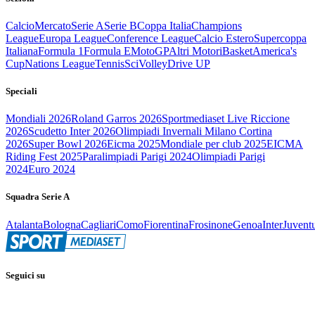
Calcio
Mercato
Serie A
Serie B
Coppa Italia
Champions
League
Europa League
Conference League
Calcio Estero
Supercoppa
Italiana
Formula 1
Formula E
MotoGP
Altri Motori
Basket
America's
Cup
Nations League
Tennis
Sci
Volley
Drive UP
Speciali
Mondiali 2026
Roland Garros 2026
Sportmediaset Live Riccione
2026
Scudetto Inter 2026
Olimpiadi Invernali Milano Cortina
2026
Super Bowl 2026
Eicma 2025
Mondiale per club 2025
EICMA
Riding Fest 2025
Paralimpiadi Parigi 2024
Olimpiadi Parigi
2024
Euro 2024
Squadra Serie A
Atalanta
Bologna
Cagliari
Como
Fiorentina
Frosinone
Genoa
Inter
Juvent
Seguici su