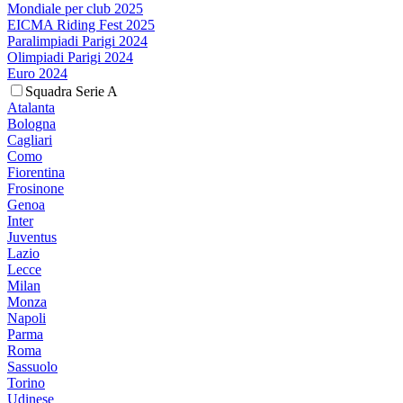
Mondiale per club 2025
EICMA Riding Fest 2025
Paralimpiadi Parigi 2024
Olimpiadi Parigi 2024
Euro 2024
Squadra Serie A
Atalanta
Bologna
Cagliari
Como
Fiorentina
Frosinone
Genoa
Inter
Juventus
Lazio
Lecce
Milan
Monza
Napoli
Parma
Roma
Sassuolo
Torino
Udinese