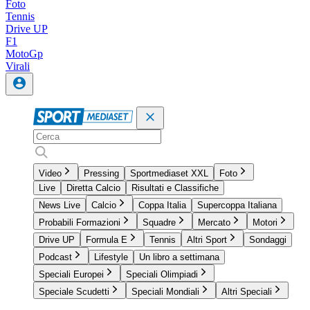
Foto
Tennis
Drive UP
F1
MotoGp
Virali
Video
Pressing
Sportmediaset XXL
Foto
Live
Diretta Calcio
Risultati e Classifiche
News Live
Calcio
Coppa Italia
Supercoppa Italiana
Probabili Formazioni
Squadre
Mercato
Motori
Drive UP
Formula E
Tennis
Altri Sport
Sondaggi
Podcast
Lifestyle
Un libro a settimana
Speciali Europei
Speciali Olimpiadi
Speciale Scudetti
Speciali Mondiali
Altri Speciali