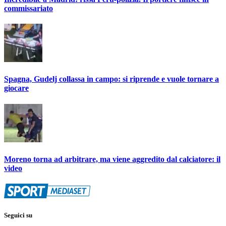
commissariato
Spagna, Gudelj collassa in campo: si riprende e vuole tornare a
giocare
Moreno torna ad arbitrare, ma viene aggredito dal calciatore: il
video
Seguici su