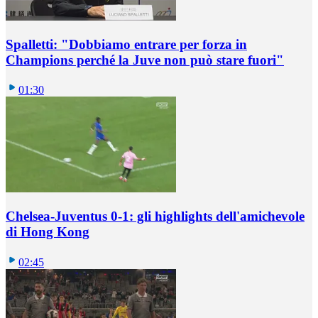
Spalletti: "Dobbiamo entrare per forza in
Champions perché la Juve non può stare fuori"
01:30
Chelsea-Juventus 0-1: gli highlights dell'amichevole
di Hong Kong
02:45