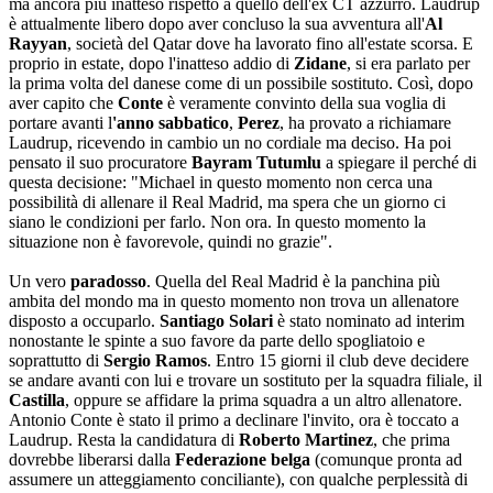
ma ancora più inatteso rispetto a quello dell'ex CT azzurro. Laudrup
è attualmente libero dopo aver concluso la sua avventura all'
Al
Rayyan
, società del Qatar dove ha lavorato fino all'estate scorsa. E
proprio in estate, dopo l'inatteso addio di
Zidane
, si era parlato per
la prima volta del danese come di un possibile sostituto. Così, dopo
aver capito che
Conte
è veramente convinto della sua voglia di
portare avanti l
'anno sabbatico
,
Perez
, ha provato a richiamare
Laudrup, ricevendo in cambio un no cordiale ma deciso. Ha poi
pensato il suo procuratore
Bayram Tutumlu
a spiegare il perché di
questa decisione: "Michael in questo momento non cerca una
possibilità di allenare il Real Madrid, ma spera che un giorno ci
siano le condizioni per farlo. Non ora. In questo momento la
situazione non è favorevole, quindi no grazie".
Un vero
paradosso
. Quella del Real Madrid è la panchina più
ambita del mondo ma in questo momento non trova un allenatore
disposto a occuparlo.
Santiago Solari
è stato nominato ad interim
nonostante le spinte a suo favore da parte dello spogliatoio e
soprattutto di
Sergio Ramos
. Entro 15 giorni il club deve decidere
se andare avanti con lui e trovare un sostituto per la squadra filiale, il
Castilla
, oppure se affidare la prima squadra a un altro allenatore.
Antonio Conte è stato il primo a declinare l'invito, ora è toccato a
Laudrup. Resta la candidatura di
Roberto Martinez
, che prima
dovrebbe liberarsi dalla
Federazione belga
(comunque pronta ad
assumere un atteggiamento conciliante), con qualche perplessità di