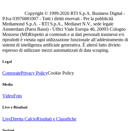
Copyright © 1999-
2026
RTI S.p.A. Business Digital -
P.Iva 03976881007 - Tutti i diritti riservati - Per la pubblicità
Mediamond S.p.A. - RTI S.p.A., Mediaset N.V., sede legale
Amsterdam (Paesi Bassi) - Uffici Viale Europa 46, 20093 Cologno
Monzese (MI)
Rispetto ai contenuti e ai dati personali trasmessi e/o
riprodotti è vietata ogni utilizzazione funzionale all’addestramento di
sistemi di intelligenza artificiale generativa. È altresì fatto divieto
espresso di utilizzare mezzi automatizzati di data scraping.
Legal
Corporate
Privacy Policy
Cookie Policy
Media
Video
Foto
Live e Risultati
Live
Diretta Calcio
Risultati e Classifiche
Sezioni