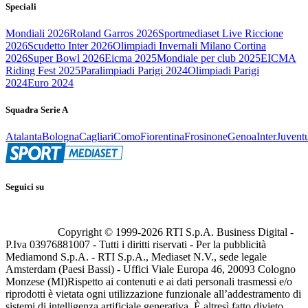
Speciali
Mondiali 2026
Roland Garros 2026
Sportmediaset Live Riccione
2026
Scudetto Inter 2026
Olimpiadi Invernali Milano Cortina
2026
Super Bowl 2026
Eicma 2025
Mondiale per club 2025
EICMA
Riding Fest 2025
Paralimpiadi Parigi 2024
Olimpiadi Parigi
2024
Euro 2024
Squadra Serie A
Atalanta
Bologna
Cagliari
Como
Fiorentina
Frosinone
Genoa
Inter
Juvent
Seguici su
Copyright © 1999-
2026
RTI S.p.A. Business Digital -
P.Iva 03976881007 - Tutti i diritti riservati - Per la pubblicità
Mediamond S.p.A. - RTI S.p.A., Mediaset N.V., sede legale
Amsterdam (Paesi Bassi) - Uffici Viale Europa 46, 20093 Cologno
Monzese (MI)
Rispetto ai contenuti e ai dati personali trasmessi e/o
riprodotti è vietata ogni utilizzazione funzionale all’addestramento di
sistemi di intelligenza artificiale generativa. È altresì fatto divieto