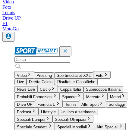
Video
Foto
Tennis
Drive UP
F1
MotoGp
Video
Pressing
Sportmediaset XXL
Foto
Live
Diretta Calcio
Risultati e Classifiche
News Live
Calcio
Coppa Italia
Supercoppa Italiana
Probabili Formazioni
Squadre
Mercato
Motori
Drive UP
Formula E
Tennis
Altri Sport
Sondaggi
Podcast
Lifestyle
Un libro a settimana
Speciali Europei
Speciali Olimpiadi
Speciale Scudetti
Speciali Mondiali
Altri Speciali