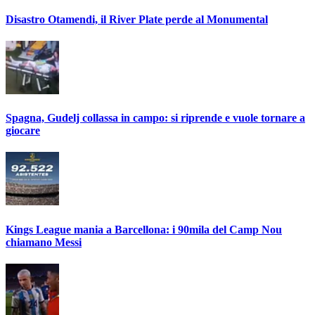
Disastro Otamendi, il River Plate perde al Monumental
Spagna, Gudelj collassa in campo: si riprende e vuole tornare a
giocare
Kings League mania a Barcellona: i 90mila del Camp Nou
chiamano Messi