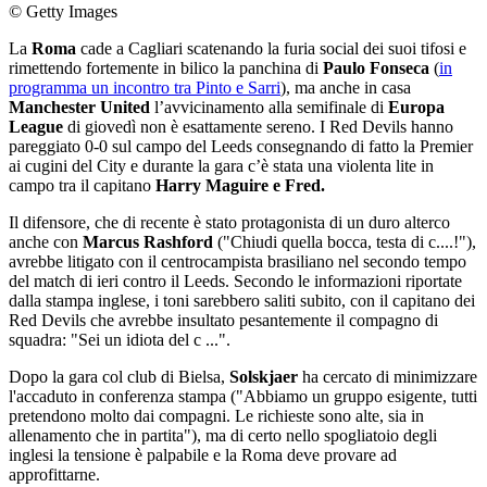
© Getty Images
La
Roma
cade a Cagliari scatenando la furia social dei suoi tifosi e
rimettendo fortemente in bilico la panchina di
Paulo Fonseca
(
in
programma un incontro tra Pinto e Sarri
), ma anche in casa
Manchester United
l’avvicinamento alla semifinale di
Europa
League
di giovedì non è esattamente sereno. I Red Devils hanno
pareggiato 0-0 sul campo del Leeds consegnando di fatto la Premier
ai cugini del City e durante la gara c’è stata una violenta lite in
campo tra il capitano
Harry Maguire e Fred.
Il difensore, che di recente è stato protagonista di un duro alterco
anche con
Marcus Rashford
("Chiudi quella bocca, testa di c....!"),
avrebbe litigato con il centrocampista brasiliano nel secondo tempo
del match di ieri contro il Leeds. Secondo le informazioni riportate
dalla stampa inglese, i toni sarebbero saliti subito, con il capitano dei
Red Devils che avrebbe insultato pesantemente il compagno di
squadra: "Sei un idiota del c ...".
Dopo la gara col club di Bielsa,
Solskjaer
ha cercato di minimizzare
l'accaduto in conferenza stampa ("Abbiamo un gruppo esigente, tutti
pretendono molto dai compagni. Le richieste sono alte, sia in
allenamento che in partita"), ma di certo nello spogliatoio degli
inglesi la tensione è palpabile e la Roma deve provare ad
approfittarne.