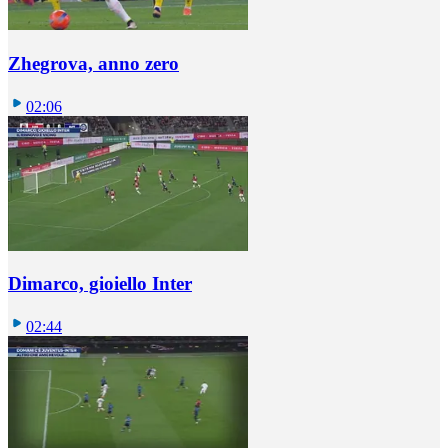
Zhegrova, anno zero
02:06
Dimarco, gioiello Inter
02:44