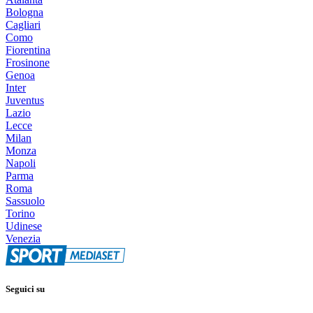
Bologna
Cagliari
Como
Fiorentina
Frosinone
Genoa
Inter
Juventus
Lazio
Lecce
Milan
Monza
Napoli
Parma
Roma
Sassuolo
Torino
Udinese
Venezia
Seguici su