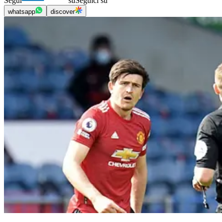
Segui
su
Seguici su
whatsapp
discover