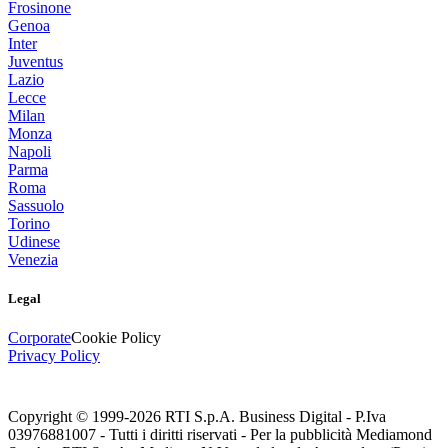
Frosinone
Genoa
Inter
Juventus
Lazio
Lecce
Milan
Monza
Napoli
Parma
Roma
Sassuolo
Torino
Udinese
Venezia
Legal
Corporate
Cookie Policy
Privacy Policy
Copyright © 1999-
2026
RTI S.p.A. Business Digital - P.Iva
03976881007 - Tutti i diritti riservati - Per la pubblicità Mediamond