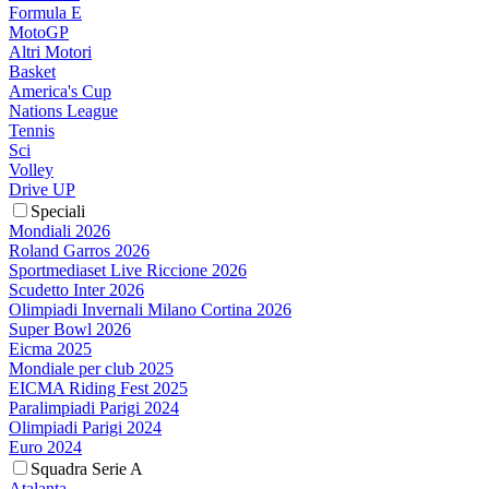
Formula E
MotoGP
Altri Motori
Basket
America's Cup
Nations League
Tennis
Sci
Volley
Drive UP
Speciali
Mondiali 2026
Roland Garros 2026
Sportmediaset Live Riccione 2026
Scudetto Inter 2026
Olimpiadi Invernali Milano Cortina 2026
Super Bowl 2026
Eicma 2025
Mondiale per club 2025
EICMA Riding Fest 2025
Paralimpiadi Parigi 2024
Olimpiadi Parigi 2024
Euro 2024
Squadra Serie A
Atalanta