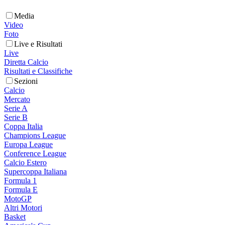
Media
Video
Foto
Live e Risultati
Live
Diretta Calcio
Risultati e Classifiche
Sezioni
Calcio
Mercato
Serie A
Serie B
Coppa Italia
Champions League
Europa League
Conference League
Calcio Estero
Supercoppa Italiana
Formula 1
Formula E
MotoGP
Altri Motori
Basket