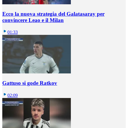
Ecco la nuova strategia del Galatasaray per
convincere Leao e il Milan
01:33
Gattuso si gode Ratkov
02:09