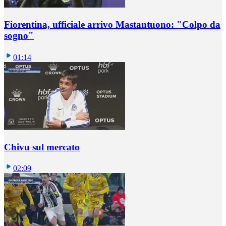
Fiorentina, ufficiale arrivo Mastantuono: "Colpo da
sogno"
01:14
Chivu sul mercato
02:09