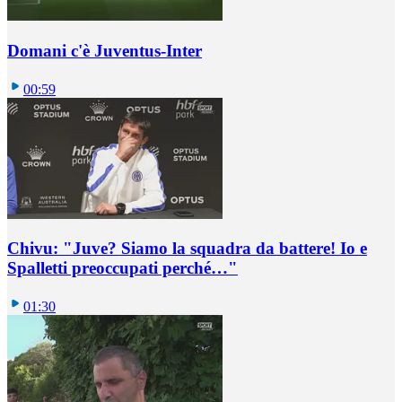
Domani c'è Juventus-Inter
00:59
Chivu: "Juve? Siamo la squadra da battere! Io e
Spalletti preoccupati perché…"
01:30