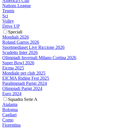
America's Cup
Nations League
Tennis
Sci
Volley
Drive UP
Speciali
Mondiali 2026
Roland Garros 2026
Sportmediaset Live Riccione 2026
Scudetto Inter 2026
Olimpiadi Invernali Milano Cortina 2026
Super Bowl 2026
Eicma 2025
Mondiale per club 2025
EICMA Riding Fest 2025
Paralimpiadi Parigi 2024
Olimpiadi Parigi 2024
Euro 2024
Squadra Serie A
Atalanta
Bologna
Cagliari
Como
Fiorentina