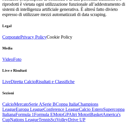
riprodotti è vietata ogni utilizzazione funzionale all’addestramento di
sistemi di intelligenza artificiale generativa. È altresì fatto divieto
espresso di utilizzare mezzi automatizzati di data scraping.
Legal
Corporate
Privacy Policy
Cookie Policy
Media
Video
Foto
Live e Risultati
Live
Diretta Calcio
Risultati e Classifiche
Sezioni
Calcio
Mercato
Serie A
Serie B
Coppa Italia
Champions
League
Europa League
Conference League
Calcio Estero
Supercoppa
Italiana
Formula 1
Formula E
MotoGP
Altri Motori
Basket
America's
Cup
Nations League
Tennis
Sci
Volley
Drive UP