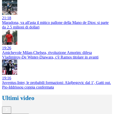
21:18
Maradona, va all'asta il mitico pallone della Mano de Dios: si parte
da 2.5 milioni di dollari
19:26
Amichevole Milan-Chelsea, rivoluzione Amorim: difesa
Vladimirov-De Winter-Diawara, c'è Ramos titolare in avanti
19:16
Juventus-Inter, le probabili formazioni: Alajbegovic dal 1', Gatti out.
Pio-Iddrissou coppia confermata
Ultimi video