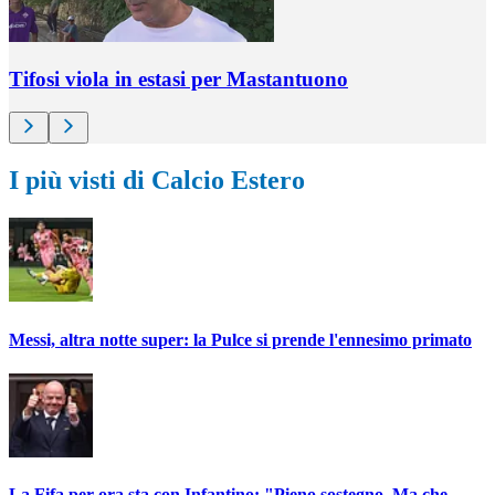
Tifosi viola in estasi per Mastantuono
I più visti di Calcio Estero
Messi, altra notte super: la Pulce si prende l'ennesimo primato
La Fifa per ora sta con Infantino: "Pieno sostegno. Ma che