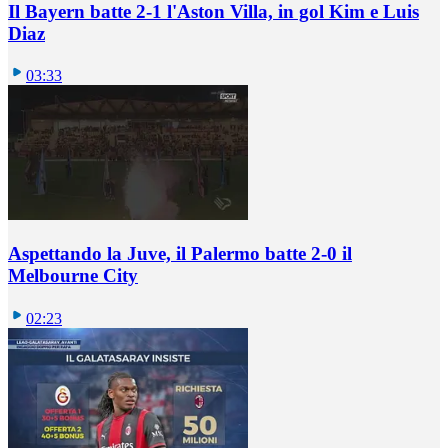
Il Bayern batte 2-1 l'Aston Villa, in gol Kim e Luis
Diaz
03:33
Aspettando la Juve, il Palermo batte 2-0 il
Melbourne City
02:23