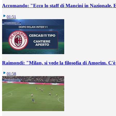
Accomando: "Ecco lo staff di Mancini in Nazionale. E 
01:51
Raimondi: "Milan, si vede la filosofia di Amorim. C'
01:58