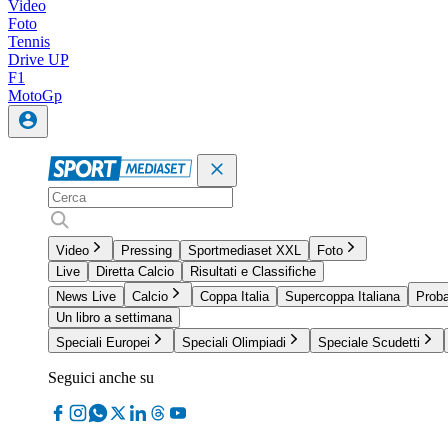
Video
Foto
Tennis
Drive UP
F1
MotoGp
Video
Pressing
Sportmediaset XXL
Foto
Live
Diretta Calcio
Risultati e Classifiche
News Live
Calcio
Coppa Italia
Supercoppa Italiana
Proba
Un libro a settimana
Speciali Europei
Speciali Olimpiadi
Speciale Scudetti
Seguici anche su