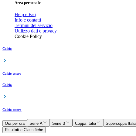
Area personale
Help e Faq
Info e contatti
Termini del servizio
Utilizzo dati e privacy
Cookie Policy
Calcio
Calcio estero
Calcio
Calcio estero
Ora per ora
Serie A
Serie B
Coppa Italia
Supercoppa Itali
Risultati e Classifiche