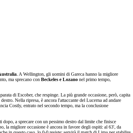
ustralia
. A Wellington, gli uomini di Gareca hanno la migliore
tanto, ma sprecano con
Beckeles e Lozano
nel primo tempo,
ma parata di Escober, che respinge. La più grande occasione, però, capita
 destro. Nella ripresa, è ancora l'attaccante del Lucerna ad andare
 lancia Costly, entrato nel secondo tempo, ma la conclusione
nuti dopo, a sprecare con un pessimo destro dal limite che finisce
, la migliore occasione è ancora in favore degli ospiti: al 63', da
e in questo caso, lo 0-0 resiste: servirà il match di Lima per stabilire