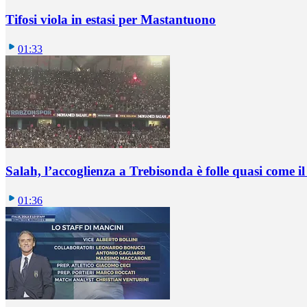
Tifosi viola in estasi per Mastantuono
01:33
Salah, l’accoglienza a Trebisonda è folle quasi come i
01:36