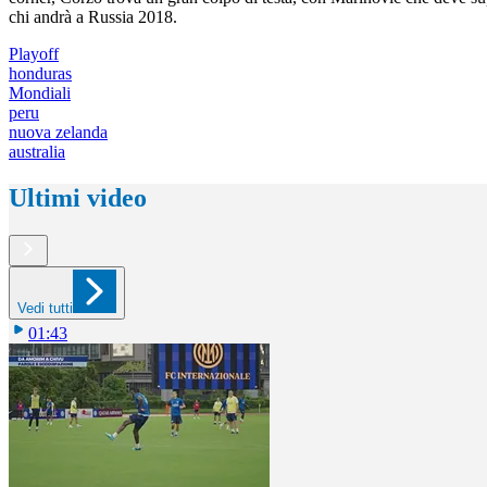
chi andrà a Russia 2018.
Playoff
honduras
Mondiali
peru
nuova zelanda
australia
Ultimi video
Vedi tutti
01:43