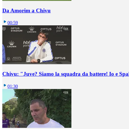
Da Amorim a Chivu
00:59
Chivu: "Juve? Siamo la squadra da battere! Io e Spa
01:30