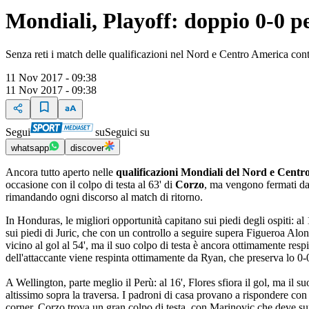
Mondiali, Playoff: doppio 0-0 
Senza reti i match delle qualificazioni nel Nord e Centro America cont
11 Nov 2017 - 09:38
11 Nov 2017 - 09:38
Segui
su
Seguici su
whatsapp
discover
Ancora tutto aperto nelle
qualificazioni Mondiali del Nord e Centr
occasione con il colpo di testa al 63' di
Corzo
, ma vengono fermati d
rimandando ogni discorso al match di ritorno.
In Honduras, le migliori opportunità capitano sui piedi degli ospiti: al
sui piedi di Juric, che con un controllo a seguire supera Figueroa Alon
vicino al gol al 54', ma il suo colpo di testa è ancora ottimamente res
dell'attaccante viene respinta ottimamente da Ryan, che preserva lo 0-
A Wellington, parte meglio il Perù: al 16', Flores sfiora il gol, ma il s
altissimo sopra la traversa. I padroni di casa provano a rispondere con
corner, Corzo trova un gran colpo di testa, con Marinovic che deve supe