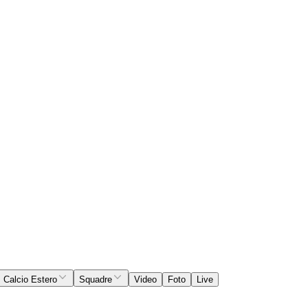
Calcio Estero
Squadre
Video
Foto
Live