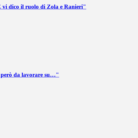
vi dico il ruolo di Zola e Ranieri"
è però da lavorare su…"