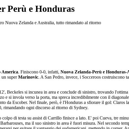
per Perù e Honduras
ro Nuova Zelanda e Australia, tutto rimandato al ritorno
o America
. Finiscono 0-0, infatti,
Nuova Zelanda-Perù e Honduras-A
a un super
Marinovic
. A San Pedro, invece, i Socceroos costruiscono 
 12', Beckeles si incunea in area e conclude di sinistro, trovando l'otti
zo e si invola verso la porta, ma spreca incredibilmente con il diagonale
pinto da Escober. Nel finale, però, è l'Honduras a sfiorare il gol: Claros
0, rimandando ogni discorso al ritorno di Sydney.
uo colpo di testa su assist di Carrillo finisce a lato. E' poi Cueva, tre mi
 Barbarouses, ma il suo sinistro in area è fuori misura. Nel secondo tempo
rarsi per evitare il vantaggio dei sudamericani, mettendo in corner. Anch