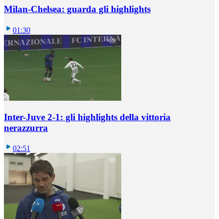
Milan-Chelsea: guarda gli highlights
01:30
Inter-Juve 2-1: gli highlights della vittoria
nerazzurra
02:51