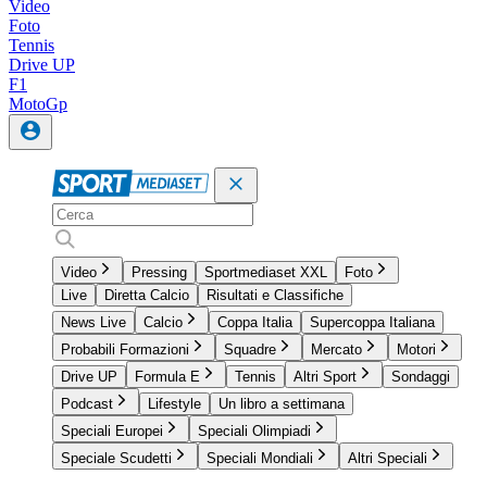
Video
Foto
Tennis
Drive UP
F1
MotoGp
Video
Pressing
Sportmediaset XXL
Foto
Live
Diretta Calcio
Risultati e Classifiche
News Live
Calcio
Coppa Italia
Supercoppa Italiana
Probabili Formazioni
Squadre
Mercato
Motori
Drive UP
Formula E
Tennis
Altri Sport
Sondaggi
Podcast
Lifestyle
Un libro a settimana
Speciali Europei
Speciali Olimpiadi
Speciale Scudetti
Speciali Mondiali
Altri Speciali