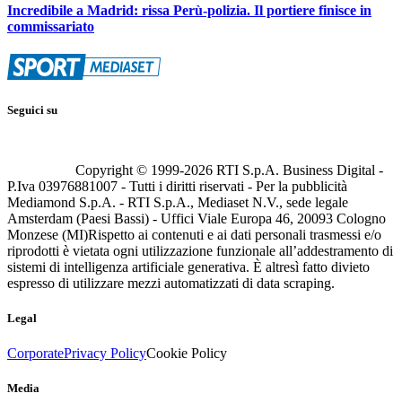
Incredibile a Madrid: rissa Perù-polizia. Il portiere finisce in
commissariato
Seguici su
Copyright © 1999-
2026
RTI S.p.A. Business Digital -
P.Iva 03976881007 - Tutti i diritti riservati - Per la pubblicità
Mediamond S.p.A. - RTI S.p.A., Mediaset N.V., sede legale
Amsterdam (Paesi Bassi) - Uffici Viale Europa 46, 20093 Cologno
Monzese (MI)
Rispetto ai contenuti e ai dati personali trasmessi e/o
riprodotti è vietata ogni utilizzazione funzionale all’addestramento di
sistemi di intelligenza artificiale generativa. È altresì fatto divieto
espresso di utilizzare mezzi automatizzati di data scraping.
Legal
Corporate
Privacy Policy
Cookie Policy
Media