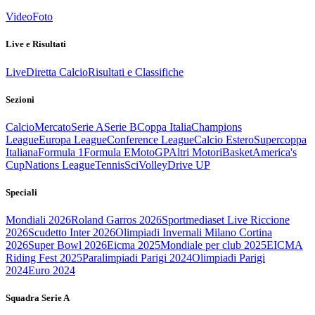
Video
Foto
Live e Risultati
Live
Diretta Calcio
Risultati e Classifiche
Sezioni
Calcio
Mercato
Serie A
Serie B
Coppa Italia
Champions
League
Europa League
Conference League
Calcio Estero
Supercoppa
Italiana
Formula 1
Formula E
MotoGP
Altri Motori
Basket
America's
Cup
Nations League
Tennis
Sci
Volley
Drive UP
Speciali
Mondiali 2026
Roland Garros 2026
Sportmediaset Live Riccione
2026
Scudetto Inter 2026
Olimpiadi Invernali Milano Cortina
2026
Super Bowl 2026
Eicma 2025
Mondiale per club 2025
EICMA
Riding Fest 2025
Paralimpiadi Parigi 2024
Olimpiadi Parigi
2024
Euro 2024
Squadra Serie A