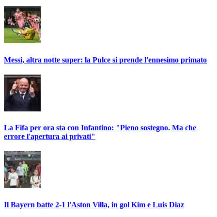
Messi, altra notte super: la Pulce si prende l'ennesimo primato
La Fifa per ora sta con Infantino: "Pieno sostegno. Ma che
errore l'apertura ai privati"
Il Bayern batte 2-1 l'Aston Villa, in gol Kim e Luis Diaz