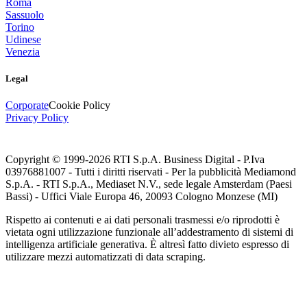
Roma
Sassuolo
Torino
Udinese
Venezia
Legal
Corporate
Cookie Policy
Privacy Policy
Copyright © 1999-
2026
RTI S.p.A. Business Digital - P.Iva
03976881007 - Tutti i diritti riservati - Per la pubblicità Mediamond
S.p.A. - RTI S.p.A., Mediaset N.V., sede legale Amsterdam (Paesi
Bassi) - Uffici Viale Europa 46, 20093 Cologno Monzese (MI)
Rispetto ai contenuti e ai dati personali trasmessi e/o riprodotti è
vietata ogni utilizzazione funzionale all’addestramento di sistemi di
intelligenza artificiale generativa. È altresì fatto divieto espresso di
utilizzare mezzi automatizzati di data scraping.