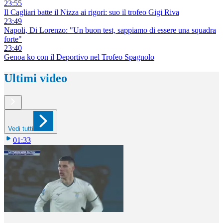
23:55
Il Cagliari batte il Nizza ai rigori: suo il trofeo Gigi Riva
23:49
Napoli, Di Lorenzo: "Un buon test, sappiamo di essere una squadra
forte"
23:40
Genoa ko con il Deportivo nel Trofeo Spagnolo
Ultimi video
Vedi tutti
01:33