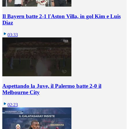
Il Bayern batte 2-1 l'Aston Villa, in gol Kim e Luis
Diaz
03:33
Aspettando la Juve, il Palermo batte 2-0 il
Melbourne City
02:23