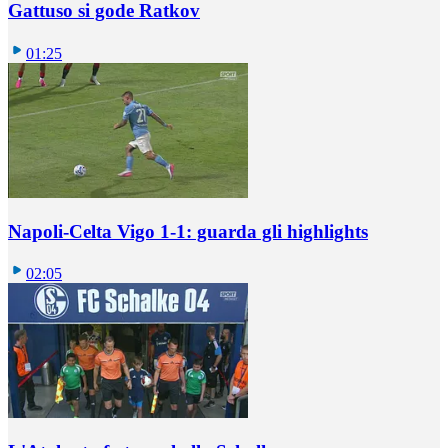
Gattuso si gode Ratkov
01:25
Napoli-Celta Vigo 1-1: guarda gli highlights
02:05