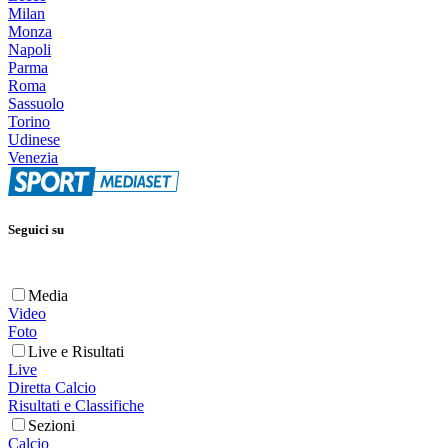
Milan
Monza
Napoli
Parma
Roma
Sassuolo
Torino
Udinese
Venezia
Seguici su
Media
Video
Foto
Live e Risultati
Live
Diretta Calcio
Risultati e Classifiche
Sezioni
Calcio