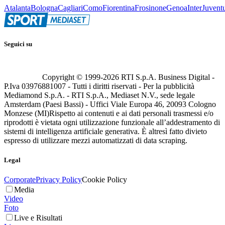
Atalanta
Bologna
Cagliari
Como
Fiorentina
Frosinone
Genoa
Inter
Juvent
Seguici su
Copyright © 1999-
2026
RTI S.p.A. Business Digital -
P.Iva 03976881007 - Tutti i diritti riservati - Per la pubblicità
Mediamond S.p.A. - RTI S.p.A., Mediaset N.V., sede legale
Amsterdam (Paesi Bassi) - Uffici Viale Europa 46, 20093 Cologno
Monzese (MI)
Rispetto ai contenuti e ai dati personali trasmessi e/o
riprodotti è vietata ogni utilizzazione funzionale all’addestramento di
sistemi di intelligenza artificiale generativa. È altresì fatto divieto
espresso di utilizzare mezzi automatizzati di data scraping.
Legal
Corporate
Privacy Policy
Cookie Policy
Media
Video
Foto
Live e Risultati