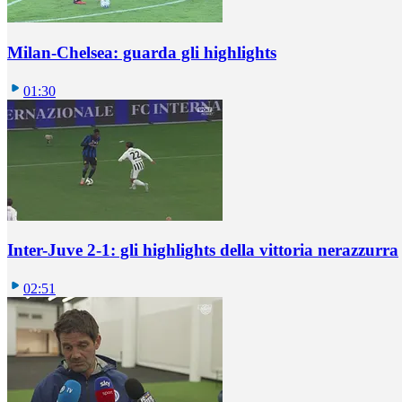
Milan-Chelsea: guarda gli highlights
01:30
Inter-Juve 2-1: gli highlights della vittoria nerazzurra
02:51