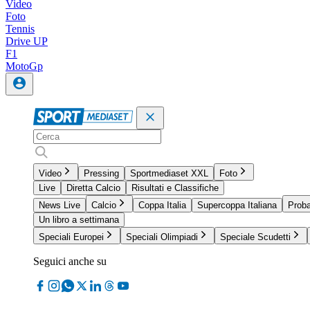
Video
Foto
Tennis
Drive UP
F1
MotoGp
Video
Pressing
Sportmediaset XXL
Foto
Live
Diretta Calcio
Risultati e Classifiche
News Live
Calcio
Coppa Italia
Supercoppa Italiana
Proba
Un libro a settimana
Speciali Europei
Speciali Olimpiadi
Speciale Scudetti
Seguici anche su