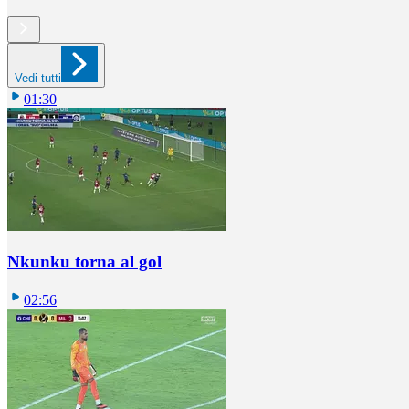
Vedi tutti
01:30
Nkunku torna al gol
02:56