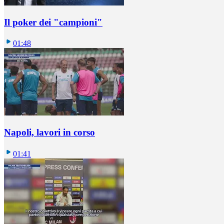
Il poker dei "campioni"
01:48
Napoli, lavori in corso
01:41