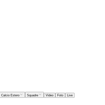
Calcio Estero
Squadre
Video
Foto
Live