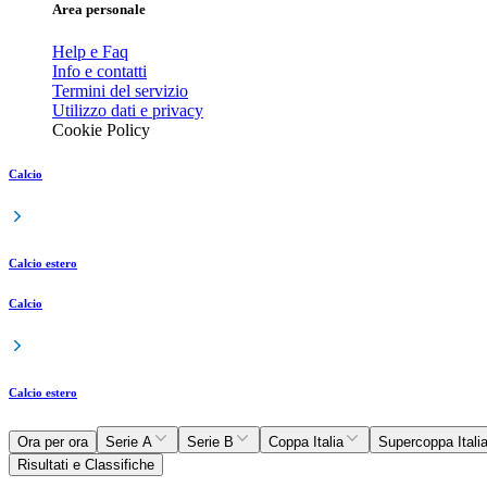
Area personale
Help e Faq
Info e contatti
Termini del servizio
Utilizzo dati e privacy
Cookie Policy
Calcio
Calcio estero
Calcio
Calcio estero
Ora per ora
Serie A
Serie B
Coppa Italia
Supercoppa Itali
Risultati e Classifiche