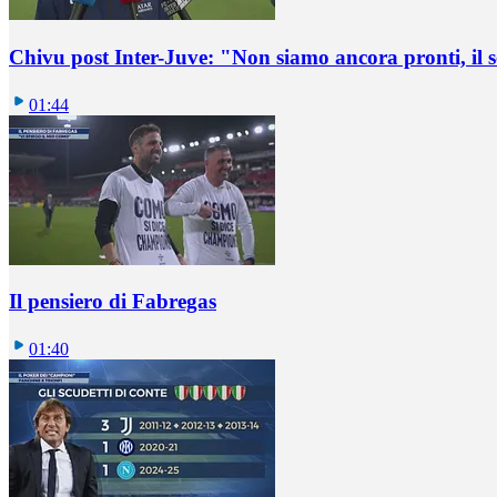
Chivu post Inter-Juve: "Non siamo ancora pronti, il
01:44
Il pensiero di Fabregas
01:40