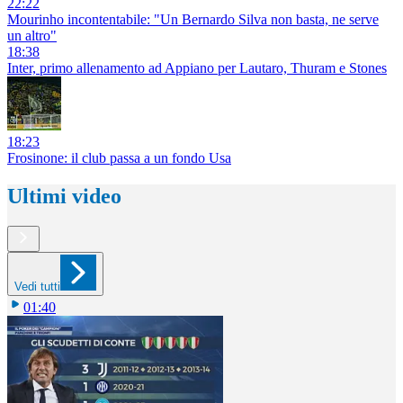
22:22
Mourinho incontentabile: "Un Bernardo Silva non basta, ne serve
un altro"
18:38
Inter, primo allenamento ad Appiano per Lautaro, Thuram e Stones
18:23
Frosinone: il club passa a un fondo Usa
Ultimi video
Vedi tutti
01:40