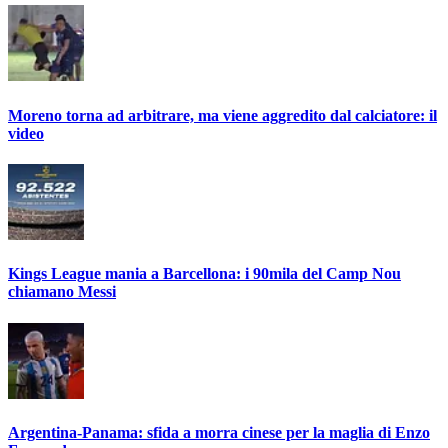
Moreno torna ad arbitrare, ma viene aggredito dal calciatore: il
video
Kings League mania a Barcellona: i 90mila del Camp Nou
chiamano Messi
Argentina-Panama: sfida a morra cinese per la maglia di Enzo