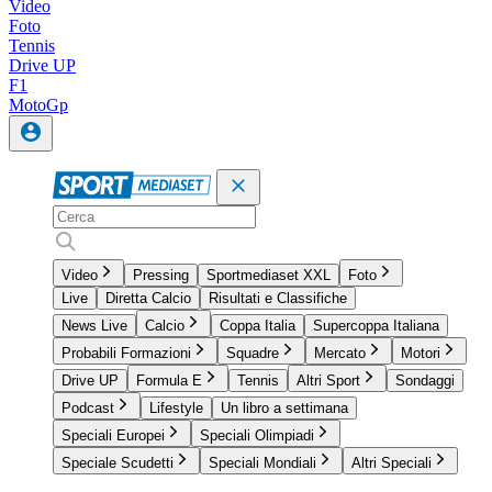
Video
Foto
Tennis
Drive UP
F1
MotoGp
Video
Pressing
Sportmediaset XXL
Foto
Live
Diretta Calcio
Risultati e Classifiche
News Live
Calcio
Coppa Italia
Supercoppa Italiana
Probabili Formazioni
Squadre
Mercato
Motori
Drive UP
Formula E
Tennis
Altri Sport
Sondaggi
Podcast
Lifestyle
Un libro a settimana
Speciali Europei
Speciali Olimpiadi
Speciale Scudetti
Speciali Mondiali
Altri Speciali