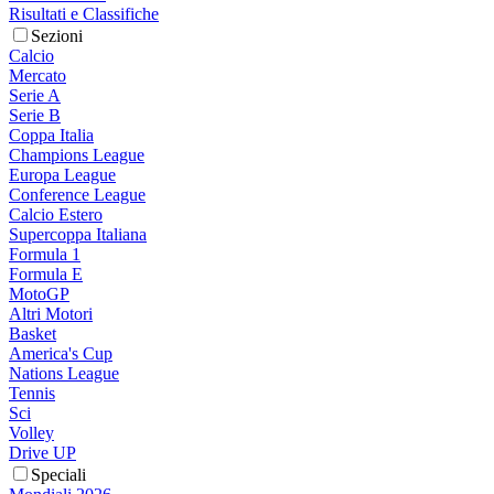
Risultati e Classifiche
Sezioni
Calcio
Mercato
Serie A
Serie B
Coppa Italia
Champions League
Europa League
Conference League
Calcio Estero
Supercoppa Italiana
Formula 1
Formula E
MotoGP
Altri Motori
Basket
America's Cup
Nations League
Tennis
Sci
Volley
Drive UP
Speciali