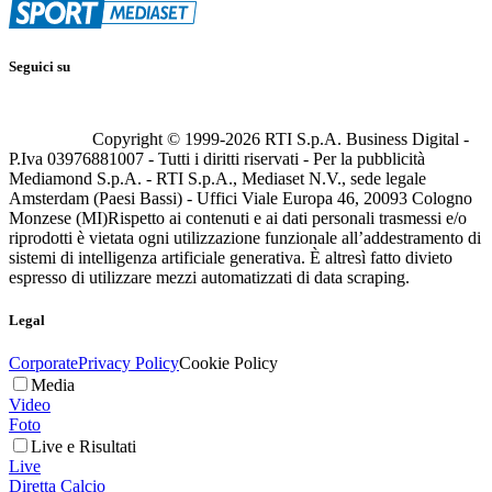
Seguici su
Copyright © 1999-
2026
RTI S.p.A. Business Digital -
P.Iva 03976881007 - Tutti i diritti riservati - Per la pubblicità
Mediamond S.p.A. - RTI S.p.A., Mediaset N.V., sede legale
Amsterdam (Paesi Bassi) - Uffici Viale Europa 46, 20093 Cologno
Monzese (MI)
Rispetto ai contenuti e ai dati personali trasmessi e/o
riprodotti è vietata ogni utilizzazione funzionale all’addestramento di
sistemi di intelligenza artificiale generativa. È altresì fatto divieto
espresso di utilizzare mezzi automatizzati di data scraping.
Legal
Corporate
Privacy Policy
Cookie Policy
Media
Video
Foto
Live e Risultati
Live
Diretta Calcio