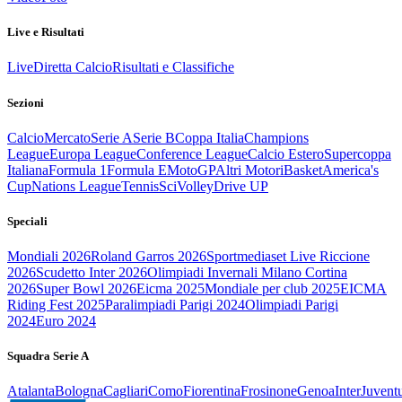
Live e Risultati
Live
Diretta Calcio
Risultati e Classifiche
Sezioni
Calcio
Mercato
Serie A
Serie B
Coppa Italia
Champions
League
Europa League
Conference League
Calcio Estero
Supercoppa
Italiana
Formula 1
Formula E
MotoGP
Altri Motori
Basket
America's
Cup
Nations League
Tennis
Sci
Volley
Drive UP
Speciali
Mondiali 2026
Roland Garros 2026
Sportmediaset Live Riccione
2026
Scudetto Inter 2026
Olimpiadi Invernali Milano Cortina
2026
Super Bowl 2026
Eicma 2025
Mondiale per club 2025
EICMA
Riding Fest 2025
Paralimpiadi Parigi 2024
Olimpiadi Parigi
2024
Euro 2024
Squadra Serie A
Atalanta
Bologna
Cagliari
Como
Fiorentina
Frosinone
Genoa
Inter
Juvent