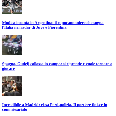
Modica incanta in Argentina: il capocannoniere che sogna
l'Italia nei radar di Juve e Fiorentina
Spagna, Gudelj collassa in campo: si riprende e vuole tornare a
giocare
Incredibile a Madrid: rissa Perù-polizia. Il portiere finisce in
commissariato