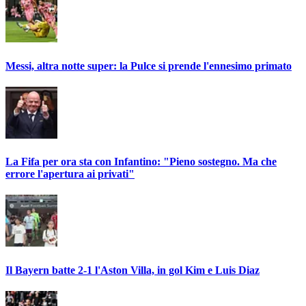
Messi, altra notte super: la Pulce si prende l'ennesimo primato
La Fifa per ora sta con Infantino: "Pieno sostegno. Ma che
errore l'apertura ai privati"
Il Bayern batte 2-1 l'Aston Villa, in gol Kim e Luis Diaz