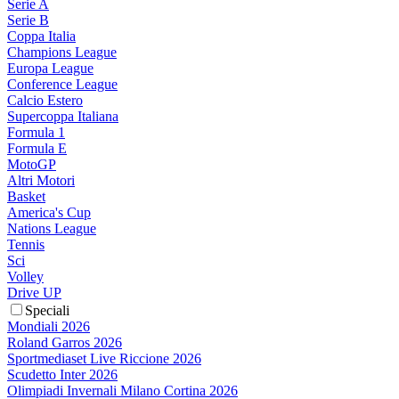
Serie A
Serie B
Coppa Italia
Champions League
Europa League
Conference League
Calcio Estero
Supercoppa Italiana
Formula 1
Formula E
MotoGP
Altri Motori
Basket
America's Cup
Nations League
Tennis
Sci
Volley
Drive UP
Speciali
Mondiali 2026
Roland Garros 2026
Sportmediaset Live Riccione 2026
Scudetto Inter 2026
Olimpiadi Invernali Milano Cortina 2026