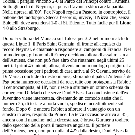
Tolosa, i parigini vincono 2-0 al Parco dei Principi contro l'Amiens.
Sotto gli occhi di Neymar, ci pensa Cavani a sbloccare la partita.
Nella ripresa, all’80’, l’ex Napoli regala a Pastore, in contropiede, il
pallone del raddoppio. Stecca l’esordio, invece, il
Nizza
che, senza
Balotelli, deve arrendersi 1-0 al St. Etienne. Tutto facile per il
Lione
:
4-0 allo Strasburgo.
Dopo la vittoria del Monaco sul Tolosa per 3-2 nel primo match di
questa Ligue 1, il Paris Saint Germain, di fronte all'acquisto da
record Neymar, è chiamato a rispondere ai campioni di Francia. Nel
primo tempo, gli uomini di Emery decidono allora di assalire l'area
dell'Amiens, che non può fare altro che rintanarsi negli ultimi 25
metri. I primi 45 minuti, allora, diventano un monologo parigino. La
prima occasione per i padroni di casa arriva al 6': Cavani, servito da
Di Maria, conclude di destro in area, sfiorando il palo. L'intensità del
Psg porta numerose occasioni da rete, tutte con protagonista Rabiot:
il centrocampista, al 18', non riesce a sfruttare un ottimo schema da
corner, con Di Maria che serve Dani Alves. La conclusione dell'ex
Juventino viene intercettata, diventando un comodo assist che il
numero 25, di testa e a porta vuota, spedisce incredibilmente sul
fondo. Dopo 6', è ancora Rabiot a sfiorare il vantaggio con un
sinistro in area, respinto da Prince. La terza occasione arriva al 35',
ancora con il mancino: nella circostanza, è bravo Gurtner a togliere
dallo specchio della porta il rasoterra angolato. Il portiere
dell'Amiens, però, non può nulla al 42': dalla destra, Dani Alves fa