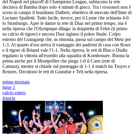
del Napoli nel playoff di Champions League, subiscono la rete
decisiva di Bamba dopo solo 4 minuti di gioco. Tra i rossoneri non è
sceso in campo il brasiliano Dalbert, obiettivo di mercato dell'Inter di
Luciano Spalletti. Tutto facile, invece, per il Lione che schianta 4-0
lo Strasburgo. Apre le danze la rete di Diaz nel primo tempo, ma è
nella ripresa che l'Olympique dilaga: la doppietta di Fekir (il primo
su calcio di rigore) e ancora Diaz siglano il poker finale. Colpo
esterno del Guingamp che, in rimonta, passa sul campo del Metz per
1-3. Al quarto d'ora arriva il vantaggio dei padroni di casa con Roux
e il rigore di Briand vale l'1-1. Nella ripresa, le reti di Blas e Diallo
regalano la vittoria all'esordio alla squadra di Kombouare. Buona la
prima anche per il Montpellier che piega 1-0 il Caen (rete di
Camara), mentre si chiude sul punteggio di 1-1 il match tra Troyes e
Rennes. Decidono le reti di Grandsir e Tell nella ripresa.
prima giornata
ligue 1
calcio estero
francia