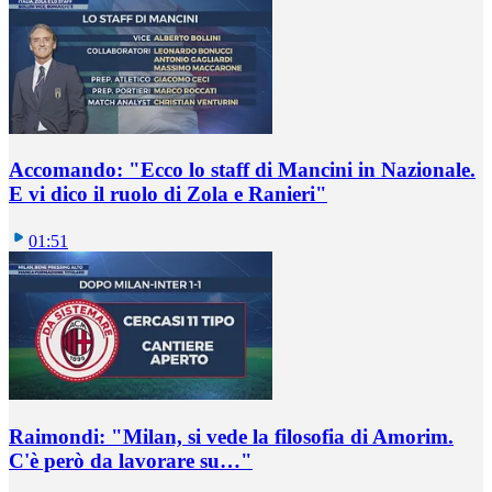
Accomando: "Ecco lo staff di Mancini in Nazionale.
E vi dico il ruolo di Zola e Ranieri"
01:51
Raimondi: "Milan, si vede la filosofia di Amorim.
C'è però da lavorare su…"