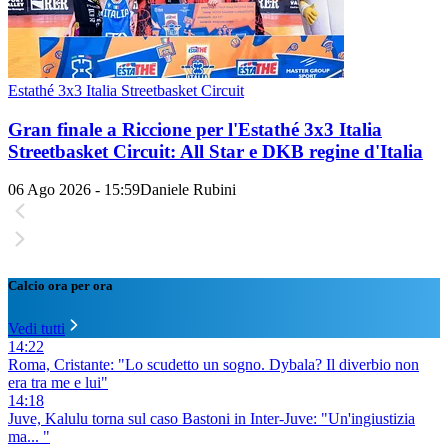
Estathé 3x3 Italia Streetbasket Circuit
Gran finale a Riccione per l'Estathé 3x3 Italia
Streetbasket Circuit: All Star e DKB regine d'Italia
06 Ago 2026 - 15:59
Daniele Rubini
Calcio ora per ora
Vedi tutti
14:22
Roma, Cristante: "Lo scudetto un sogno. Dybala? Il diverbio non
era tra me e lui"
14:18
Juve, Kalulu torna sul caso Bastoni in Inter-Juve: "Un'ingiustizia
ma... "