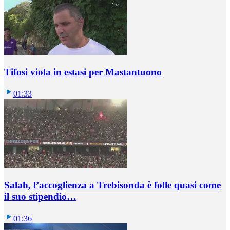
Tifosi viola in estasi per Mastantuono
01:33
Salah, l’accoglienza a Trebisonda è folle quasi come
il suo stipendio…
01:36