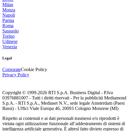
Milan
Monza
Napoli
Parma
Roma
Sassuolo
Torino
Udinese
Venezia
Legal
Corporate
Cookie Policy
Privacy Policy
Copyright © 1999-
2026
RTI S.p.A. Business Digital - P.Iva
03976881007 - Tutti i diritti riservati - Per la pubblicità Mediamond
S.p.A. - RTI S.p.A., Mediaset N.V., sede legale Amsterdam (Paesi
Bassi) - Uffici Viale Europa 46, 20093 Cologno Monzese (MI)
Rispetto ai contenuti e ai dati personali trasmessi e/o riprodotti è
vietata ogni utilizzazione funzionale all’addestramento di sistemi di
intelligenza artificiale generativa. È altresì fatto divieto espresso di