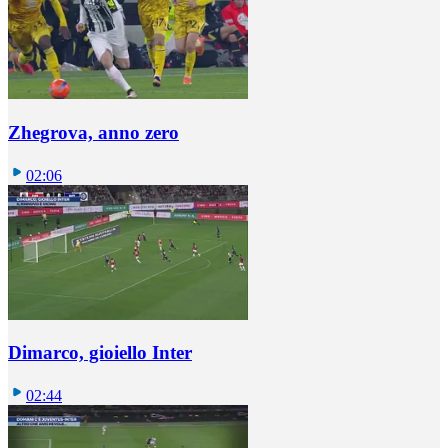
Zhegrova, anno zero
02:06
Dimarco, gioiello Inter
02:44