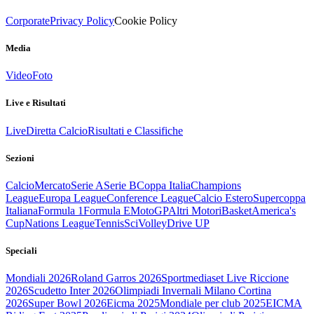
Corporate
Privacy Policy
Cookie Policy
Media
Video
Foto
Live e Risultati
Live
Diretta Calcio
Risultati e Classifiche
Sezioni
Calcio
Mercato
Serie A
Serie B
Coppa Italia
Champions
League
Europa League
Conference League
Calcio Estero
Supercoppa
Italiana
Formula 1
Formula E
MotoGP
Altri Motori
Basket
America's
Cup
Nations League
Tennis
Sci
Volley
Drive UP
Speciali
Mondiali 2026
Roland Garros 2026
Sportmediaset Live Riccione
2026
Scudetto Inter 2026
Olimpiadi Invernali Milano Cortina
2026
Super Bowl 2026
Eicma 2025
Mondiale per club 2025
EICMA