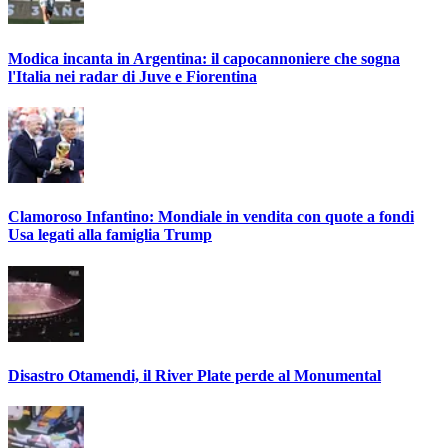
Modica incanta in Argentina: il capocannoniere che sogna
l'Italia nei radar di Juve e Fiorentina
Clamoroso Infantino: Mondiale in vendita con quote a fondi
Usa legati alla famiglia Trump
Disastro Otamendi, il River Plate perde al Monumental