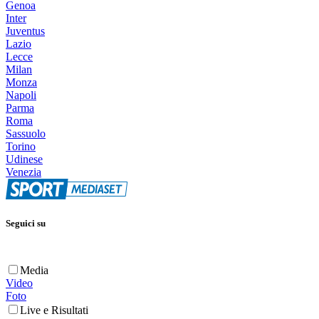
Genoa
Inter
Juventus
Lazio
Lecce
Milan
Monza
Napoli
Parma
Roma
Sassuolo
Torino
Udinese
Venezia
Seguici su
Media
Video
Foto
Live e Risultati