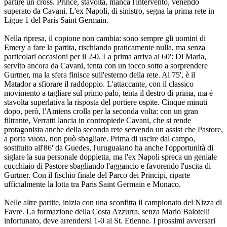
partire un cross. Prince, stavolta, manca l'intervento, venendo
superato da Cavani. L'ex Napoli, di sinistro, segna la prima rete in
Ligue 1 del Paris Saint Germain.
Nella ripresa, il copione non cambia: sono sempre gli uomini di
Emery a fare la partita, rischiando praticamente nulla, ma senza
particolari occasioni per il 2-0. La prima arriva al 60': Di Maria,
servito ancora da Cavani, tenta con un tocco sotto a sorprendere
Gurtner, ma la sfera finisce sull'esterno della rete. Al 75', è il
Matador a sfiorare il raddoppio. L'attaccante, con il classico
movimento a tagliare sul primo palo, tenta il destro di prima, ma è
stavolta superlativa la risposta del portiere ospite. Cinque minuti
dopo, però, l'Amiens crolla per la seconda volta: con un gran
filtrante, Verratti lancia in contropiede Cavani, che si rende
protagonista anche della seconda rete servendo un assist che Pastore,
a porta vuota, non può sbagliare. Prima di uscire dal campo,
sostituito all'86' da Guedes, l'uruguaiano ha anche l'opportunità di
siglare la sua personale doppietta, ma l'ex Napoli spreca un geniale
cucchiaio di Pastore sbagliando l'aggancio e favorendo l'uscita di
Gurtner. Con il fischio finale del Parco dei Principi, riparte
ufficialmente la lotta tra Paris Saint Germain e Monaco.
Nelle altre partite, inizia con una sconfitta il campionato del Nizza di
Favre. La formazione della Costa Azzurra, senza Mario Balotelli
infortunato, deve arrendersi 1-0 al St. Etienne. I prossimi avversari