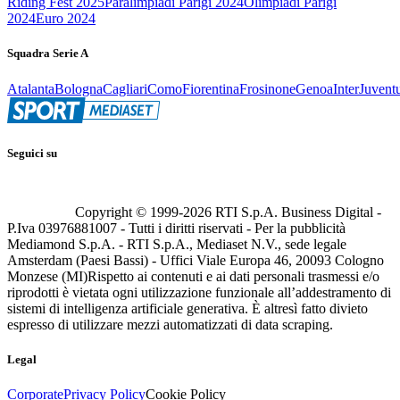
Riding Fest 2025
Paralimpiadi Parigi 2024
Olimpiadi Parigi
2024
Euro 2024
Squadra Serie A
Atalanta
Bologna
Cagliari
Como
Fiorentina
Frosinone
Genoa
Inter
Juvent
Seguici su
Copyright © 1999-
2026
RTI S.p.A. Business Digital -
P.Iva 03976881007 - Tutti i diritti riservati - Per la pubblicità
Mediamond S.p.A. - RTI S.p.A., Mediaset N.V., sede legale
Amsterdam (Paesi Bassi) - Uffici Viale Europa 46, 20093 Cologno
Monzese (MI)
Rispetto ai contenuti e ai dati personali trasmessi e/o
riprodotti è vietata ogni utilizzazione funzionale all’addestramento di
sistemi di intelligenza artificiale generativa. È altresì fatto divieto
espresso di utilizzare mezzi automatizzati di data scraping.
Legal
Corporate
Privacy Policy
Cookie Policy