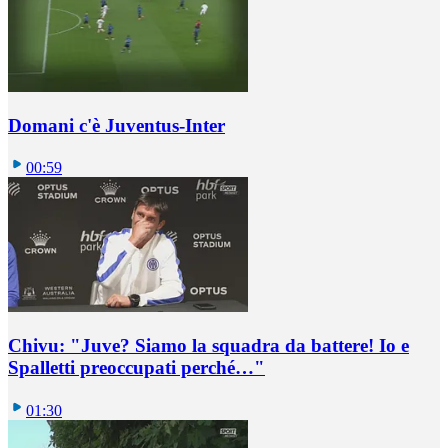
Domani c'è Juventus-Inter
00:59
Chivu: "Juve? Siamo la squadra da battere! Io e
Spalletti preoccupati perché…"
01:30