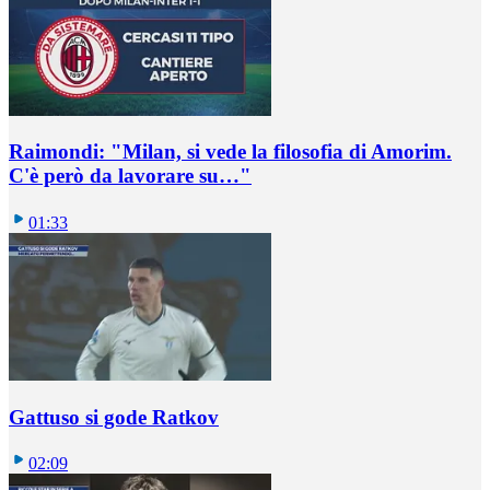
Raimondi: "Milan, si vede la filosofia di Amorim.
C'è però da lavorare su…"
01:33
Gattuso si gode Ratkov
02:09