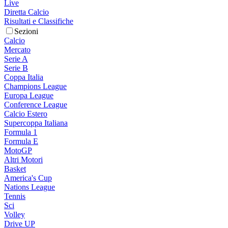
Live
Diretta Calcio
Risultati e Classifiche
Sezioni
Calcio
Mercato
Serie A
Serie B
Coppa Italia
Champions League
Europa League
Conference League
Calcio Estero
Supercoppa Italiana
Formula 1
Formula E
MotoGP
Altri Motori
Basket
America's Cup
Nations League
Tennis
Sci
Volley
Drive UP