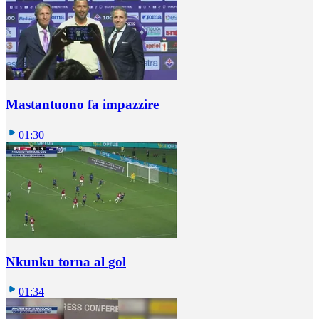
Mastantuono fa impazzire
01:30
Nkunku torna al gol
01:34