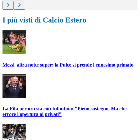
I più visti di Calcio Estero
Messi, altra notte super: la Pulce si prende l'ennesimo primato
La Fifa per ora sta con Infantino: "Pieno sostegno. Ma che
errore l'apertura ai privati"