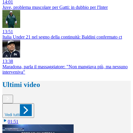
14:01
Juve, problema muscolare per Gatti: in dubbio per l'Inter
13:51
Italia Under 21 nel segno della continuità: Baldini confermato ct
13:38
Maradona, parla il massaggiatore: "Non mangiava più, ma nessuno
interveniva"
Ultimi video
Vedi tutti
01:51