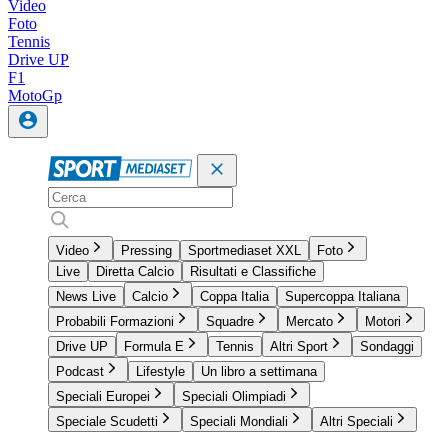
Video
Foto
Tennis
Drive UP
F1
MotoGp
Video
Pressing
Sportmediaset XXL
Foto
Live
Diretta Calcio
Risultati e Classifiche
News Live
Calcio
Coppa Italia
Supercoppa Italiana
Probabili Formazioni
Squadre
Mercato
Motori
Drive UP
Formula E
Tennis
Altri Sport
Sondaggi
Podcast
Lifestyle
Un libro a settimana
Speciali Europei
Speciali Olimpiadi
Speciale Scudetti
Speciali Mondiali
Altri Speciali