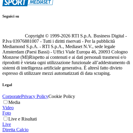
Seguici su
Copyright © 1999-
2026
RTI S.p.A. Business Digital -
P.Iva 03976881007 - Tutti i diritti riservati - Per la pubblicità
Mediamond S.p.A. - RTI S.p.A., Mediaset N.V., sede legale
Amsterdam (Paesi Bassi) - Uffici Viale Europa 46, 20093 Cologno
Monzese (MI)
Rispetto ai contenuti e ai dati personali trasmessi e/o
riprodotti è vietata ogni utilizzazione funzionale all’addestramento di
sistemi di intelligenza artificiale generativa. È altresì fatto divieto
espresso di utilizzare mezzi automatizzati di data scraping.
Legal
Corporate
Privacy Policy
Cookie Policy
Media
Video
Foto
Live e Risultati
Live
Diretta Calcio