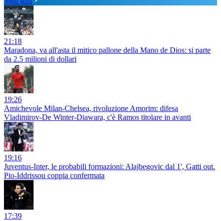
Vedi tutti
21:18
Maradona, va all'asta il mitico pallone della Mano de Dios: si parte
da 2.5 milioni di dollari
19:26
Amichevole Milan-Chelsea, rivoluzione Amorim: difesa
Vladimirov-De Winter-Diawara, c'è Ramos titolare in avanti
19:16
Juventus-Inter, le probabili formazioni: Alajbegovic dal 1', Gatti out.
Pio-Iddrissou coppia confermata
17:39