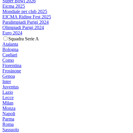
Super Bowl 2026
Eicma 2025
Mondiale per club 2025
EICMA Riding Fest 2025
Paralimpiadi Parigi 2024
Olimpiadi Parigi 2024
Euro 2024
Squadra Serie A
Atalanta
Bologna
Cagliari
Como
Fiorentina
Frosinone
Genoa
Inter
Juventus
Lazio
Lecce
Milan
Monza
Napoli
Parma
Roma
Sassuolo