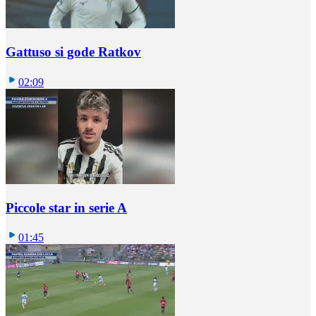
Gattuso si gode Ratkov
02:09
Piccole star in serie A
01:45