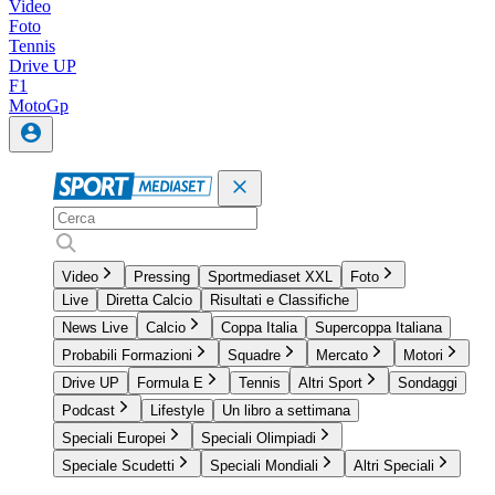
Video
Foto
Tennis
Drive UP
F1
MotoGp
Video
Pressing
Sportmediaset XXL
Foto
Live
Diretta Calcio
Risultati e Classifiche
News Live
Calcio
Coppa Italia
Supercoppa Italiana
Probabili Formazioni
Squadre
Mercato
Motori
Drive UP
Formula E
Tennis
Altri Sport
Sondaggi
Podcast
Lifestyle
Un libro a settimana
Speciali Europei
Speciali Olimpiadi
Speciale Scudetti
Speciali Mondiali
Altri Speciali