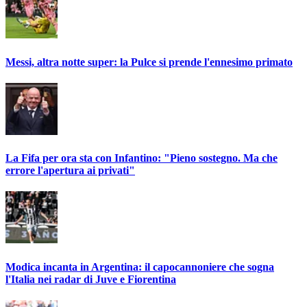
Messi, altra notte super: la Pulce si prende l'ennesimo primato
La Fifa per ora sta con Infantino: "Pieno sostegno. Ma che
errore l'apertura ai privati"
Modica incanta in Argentina: il capocannoniere che sogna
l'Italia nei radar di Juve e Fiorentina