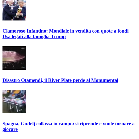
Clamoroso Infantino: Mondiale in vendita con quote a fondi
Usa legati alla famiglia Trump
Disastro Otamendi, il River Plate perde al Monumental
Spagna, Gudelj collassa in campo: si riprende e vuole tornare a
giocare