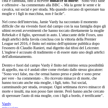
città è cambiata, fino a ricevere
minacce di morte
: "Sono voci false
e offensive - ha commentato alla BBC -. Ma la gente le sente e le
cavalca, sui social e per strada. Ma quando cercano di speronare tua
moglie e i figli in macchina, non è facile".
Nel corso dell'intervista, Jamie Vardy ha raccontato il momento
difficile che sta vivendo fuori dal campo con la sua famiglia dopo gli
ultimi recenti avvenimenti che hanno toccato direttamente la moglie
Rebekah e il figlio, speronati in auto. L'attaccante delle Foxes, uno
degli artefici della favola conclusa con la vittoria della Premier
League nel 2016, è finito nel mirino dell'opinione pubblica dopo
l'esonero di Claudio Ranieri, mal digerito dai tifosi del Leicester.
L'inglese è accusato di tradimento e di essere stato uno degli artefici
dell'allontanamento.
Dentro e fuori dal campo Vardy è finito nel mirino senza possibilità
di appello, ma si è andati oltre come rivelato dallo stesso giocatore:
"Sono voci false, ma che ormai hanno preso e piede e sono prese
per vere - ha commentato -. Ho ricevuto minacce di morte, che
hanno toccato anche mia moglie, i figli, tutto. Sui social,
camminando per strada, ovunque. Ogni settimana ricevo minacce di
morte e insulti, ma non posso fare niente. Però hanno anche cercato
di speronare l'auto di mia moglie, con i figli a bordo, è terrificante".
Vardy