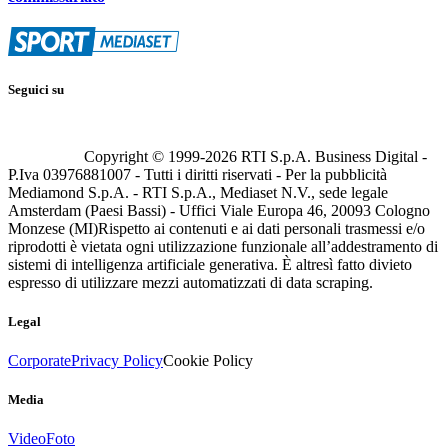
Seguici su
Copyright © 1999-
2026
RTI S.p.A. Business Digital -
P.Iva 03976881007 - Tutti i diritti riservati - Per la pubblicità
Mediamond S.p.A. - RTI S.p.A., Mediaset N.V., sede legale
Amsterdam (Paesi Bassi) - Uffici Viale Europa 46, 20093 Cologno
Monzese (MI)
Rispetto ai contenuti e ai dati personali trasmessi e/o
riprodotti è vietata ogni utilizzazione funzionale all’addestramento di
sistemi di intelligenza artificiale generativa. È altresì fatto divieto
espresso di utilizzare mezzi automatizzati di data scraping.
Legal
Corporate
Privacy Policy
Cookie Policy
Media
Video
Foto