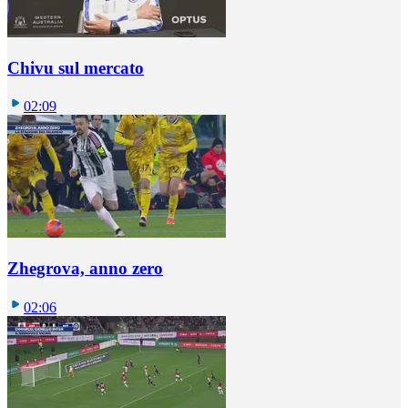
Chivu sul mercato
02:09
Zhegrova, anno zero
02:06