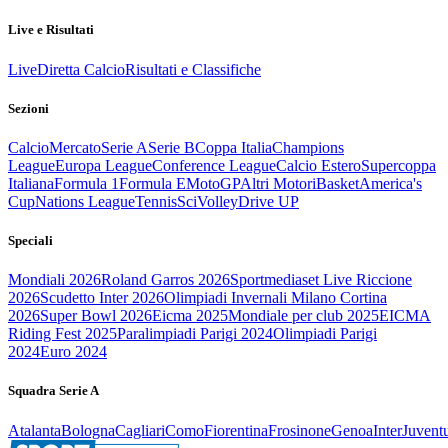
Live e Risultati
Live
Diretta Calcio
Risultati e Classifiche
Sezioni
Calcio
Mercato
Serie A
Serie B
Coppa Italia
Champions
League
Europa League
Conference League
Calcio Estero
Supercoppa
Italiana
Formula 1
Formula E
MotoGP
Altri Motori
Basket
America's
Cup
Nations League
Tennis
Sci
Volley
Drive UP
Speciali
Mondiali 2026
Roland Garros 2026
Sportmediaset Live Riccione
2026
Scudetto Inter 2026
Olimpiadi Invernali Milano Cortina
2026
Super Bowl 2026
Eicma 2025
Mondiale per club 2025
EICMA
Riding Fest 2025
Paralimpiadi Parigi 2024
Olimpiadi Parigi
2024
Euro 2024
Squadra Serie A
Atalanta
Bologna
Cagliari
Como
Fiorentina
Frosinone
Genoa
Inter
Juvent