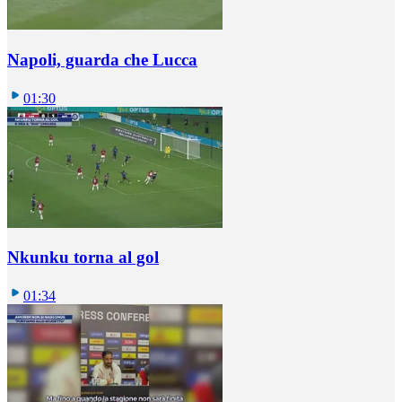
Napoli, guarda che Lucca
01:30
Nkunku torna al gol
01:34