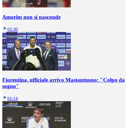
Amorim non si nasconde
02:30
Fiorentina, ufficiale arrivo Mastantuono: "Colpo da
sogno"
01:14