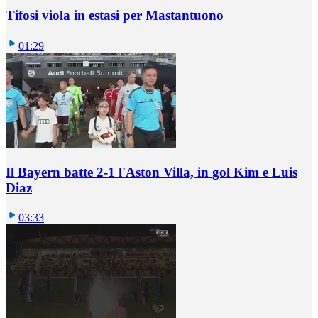
Tifosi viola in estasi per Mastantuono
01:29
Il Bayern batte 2-1 l'Aston Villa, in gol Kim e Luis
Diaz
03:33