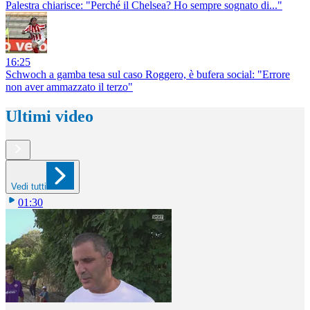
Palestra chiarisce: "Perché il Chelsea? Ho sempre sognato di..."
16:25
Schwoch a gamba tesa sul caso Roggero, è bufera social: "Errore
non aver ammazzato il terzo"
Ultimi video
Vedi tutti
01:30