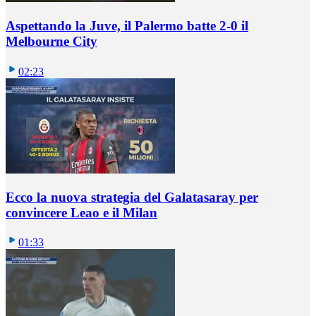
Aspettando la Juve, il Palermo batte 2-0 il
Melbourne City
02:23
Ecco la nuova strategia del Galatasaray per
convincere Leao e il Milan
01:33