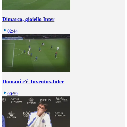
Dimarco, gioiello Inter
02:44
Domani c'è Juventus-Inter
00:59