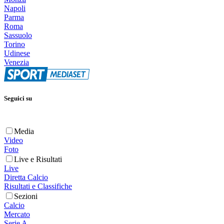
Napoli
Parma
Roma
Sassuolo
Torino
Udinese
Venezia
Seguici su
Media
Video
Foto
Live e Risultati
Live
Diretta Calcio
Risultati e Classifiche
Sezioni
Calcio
Mercato
Serie A