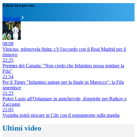
Calcio ora per ora
Vedi tutti
08:08
Vinicius, telenovela finita: c'è l'accordo con il Real Madrid per il
rinnovo
22:25
Premier del Canada: "Non credo che Infantino possa guidare la
Fifa"
21:54
Per il Times "Infantino spinge per la finale in Marocco": la Fifa
smentisce
21:23
Poker Lazio all'Ostiamare in amichevole, doppiette per Ratkov e
Zaccagni
21:05
Vozinha potrà giocare in Cile con il soprannome sulla maglia
Ultimi video