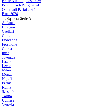
EICMA Riding Fest 2025
Paralimpiadi Parigi 2024
Olimpiadi Parigi 2024
Euro 2024
Squadra Serie A
Atalanta
Bologna
Cagliari
Como
Fiorentina
Frosinone
Genoa
Inter
Juventus
Lazio
Lecce
Milan
Monza
Napoli
Parma
Roma
Sassuolo
Torino
Udinese
Venezia