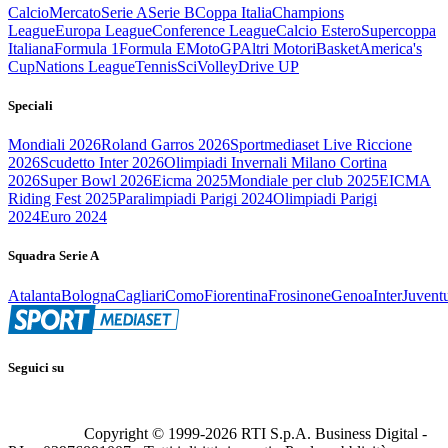
Calcio
Mercato
Serie A
Serie B
Coppa Italia
Champions
League
Europa League
Conference League
Calcio Estero
Supercoppa
Italiana
Formula 1
Formula E
MotoGP
Altri Motori
Basket
America's
Cup
Nations League
Tennis
Sci
Volley
Drive UP
Speciali
Mondiali 2026
Roland Garros 2026
Sportmediaset Live Riccione
2026
Scudetto Inter 2026
Olimpiadi Invernali Milano Cortina
2026
Super Bowl 2026
Eicma 2025
Mondiale per club 2025
EICMA
Riding Fest 2025
Paralimpiadi Parigi 2024
Olimpiadi Parigi
2024
Euro 2024
Squadra Serie A
Atalanta
Bologna
Cagliari
Como
Fiorentina
Frosinone
Genoa
Inter
Juvent
Seguici su
Copyright © 1999-
2026
RTI S.p.A. Business Digital -