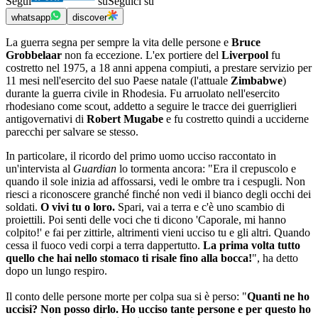
Segui
su
Seguici su
whatsapp
discover
La guerra segna per sempre la vita delle persone e
Bruce
Grobbelaar
non fa eccezione. L'ex portiere del
Liverpool
fu
costretto nel 1975, a 18 anni appena compiuti, a prestare servizio per
11 mesi nell'esercito del suo Paese natale (l'attuale
Zimbabwe
)
durante la guerra civile in Rhodesia. Fu arruolato nell'esercito
rhodesiano come scout, addetto a seguire le tracce dei guerriglieri
antigovernativi di
Robert Mugabe
e fu costretto quindi a ucciderne
parecchi per salvare se stesso.
In particolare, il ricordo del primo uomo ucciso raccontato in
un'intervista al
Guardian
lo tormenta ancora: "Era il crepuscolo e
quando il sole inizia ad affossarsi, vedi le ombre tra i cespugli. Non
riesci a riconoscere granché finché non vedi il bianco degli occhi dei
soldati.
O vivi tu o loro.
Spari, vai a terra e c'è uno scambio di
proiettili. Poi senti delle voci che ti dicono 'Caporale, mi hanno
colpito!' e fai per zittirle, altrimenti vieni ucciso tu e gli altri. Quando
cessa il fuoco vedi corpi a terra dappertutto.
La prima volta tutto
quello che hai nello stomaco ti risale fino alla bocca!
", ha detto
dopo un lungo respiro.
Il conto delle persone morte per colpa sua si è perso: "
Quanti ne ho
uccisi? Non posso dirlo. Ho ucciso tante persone e per questo ho