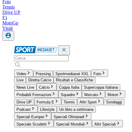
Foto
Tennis
Drive UP
F1
MotoGp
Virali
Video
Pressing
Sportmediaset XXL
Foto
Live
Diretta Calcio
Risultati e Classifiche
News Live
Calcio
Coppa Italia
Supercoppa Italiana
Probabili Formazioni
Squadre
Mercato
Motori
Drive UP
Formula E
Tennis
Altri Sport
Sondaggi
Podcast
Lifestyle
Un libro a settimana
Speciali Europei
Speciali Olimpiadi
Speciale Scudetti
Speciali Mondiali
Altri Speciali