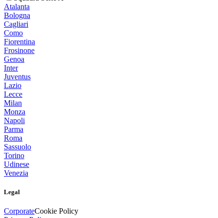
Atalanta
Bologna
Cagliari
Como
Fiorentina
Frosinone
Genoa
Inter
Juventus
Lazio
Lecce
Milan
Monza
Napoli
Parma
Roma
Sassuolo
Torino
Udinese
Venezia
Legal
Corporate
Cookie Policy