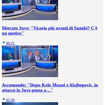
Mercato Juve: "Vicario più avanti di Suzuki? C'è
un motivo"
00:21
Accomando: "Dopo Kolo Muani e Alajbegovic, in
attacco la Juve pensa a…"
01:39