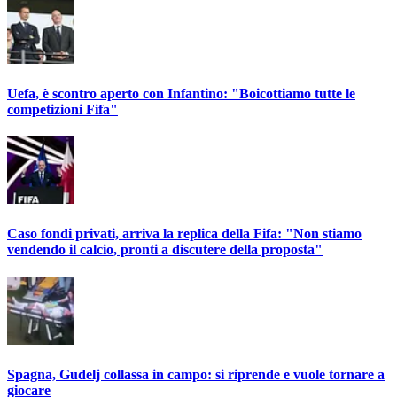
Uefa, è scontro aperto con Infantino: "Boicottiamo tutte le
competizioni Fifa"
Caso fondi privati, arriva la replica della Fifa: "Non stiamo
vendendo il calcio, pronti a discutere della proposta"
Spagna, Gudelj collassa in campo: si riprende e vuole tornare a
giocare