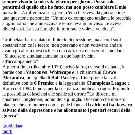
sempre vissuto la mia vita giorno per giorno. Posso solo
pentirmi di quello che ho fatto, ma non posso cambiare il mio
passato
". A differenza sua, però, c'era chi viveva la guerra come
una questione personale: "Un mio ex compagno tagliava le orecchie
a ogni uomo che ammazzava e le metteva in un vaso... e aveva
diversi vasi. La sua famiglia fu torturata e voleva vendetta".
Grobbelaar ha rischiato di finire in depressione, ma alcuni suoi
coetanei non ce la fecero: non potevano e non volevano andare
avanti gli altri 6 mesi richiesti dai capi, così decisero di suicidarsi:
"Si uccisero simultaneamente in due bagni vicini
all'accampamento".
A guerra finita (dicembre 1979) arrivò la fuga verso il Canada, le
partite con i
Vancouver Whitecaps
e la chiamata al
Crewe
Alexandra
, poi quella di
Bob Paisley
al Liverpool e la svolta
definitiva con le
6 Premier
e la leggendaria
Champions League
a
Roma nel 1984 famosa per la sua danza ipnotica ai rigori. E quindi
la possibilità di lasciarsi alle spalle gli orrori: "La tifoseria mi
chiamava Jungleman, uomo della giungla. Dicevano che non ero
bianco, che ero un nero con la pelle bianca.
Il calcio mi ha davvero
salvato dalla depressione e ha allontanato i pensieri oscuri della
guerra
".
grobbelaar
morti