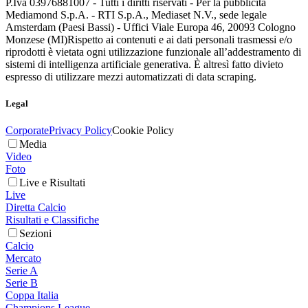
P.Iva 03976881007 - Tutti i diritti riservati - Per la pubblicità
Mediamond S.p.A. - RTI S.p.A., Mediaset N.V., sede legale
Amsterdam (Paesi Bassi) - Uffici Viale Europa 46, 20093 Cologno
Monzese (MI)
Rispetto ai contenuti e ai dati personali trasmessi e/o
riprodotti è vietata ogni utilizzazione funzionale all’addestramento di
sistemi di intelligenza artificiale generativa. È altresì fatto divieto
espresso di utilizzare mezzi automatizzati di data scraping.
Legal
Corporate
Privacy Policy
Cookie Policy
Media
Video
Foto
Live e Risultati
Live
Diretta Calcio
Risultati e Classifiche
Sezioni
Calcio
Mercato
Serie A
Serie B
Coppa Italia
Champions League