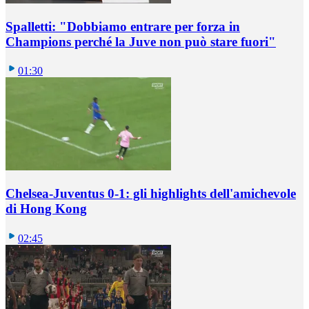
Spalletti: "Dobbiamo entrare per forza in
Champions perché la Juve non può stare fuori"
01:30
Chelsea-Juventus 0-1: gli highlights dell'amichevole
di Hong Kong
02:45