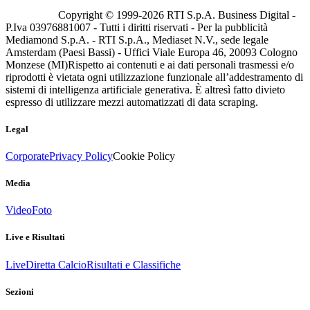
Copyright © 1999-
2026
RTI S.p.A. Business Digital -
P.Iva 03976881007 - Tutti i diritti riservati - Per la pubblicità
Mediamond S.p.A. - RTI S.p.A., Mediaset N.V., sede legale
Amsterdam (Paesi Bassi) - Uffici Viale Europa 46, 20093 Cologno
Monzese (MI)
Rispetto ai contenuti e ai dati personali trasmessi e/o
riprodotti è vietata ogni utilizzazione funzionale all’addestramento di
sistemi di intelligenza artificiale generativa. È altresì fatto divieto
espresso di utilizzare mezzi automatizzati di data scraping.
Legal
Corporate
Privacy Policy
Cookie Policy
Media
Video
Foto
Live e Risultati
Live
Diretta Calcio
Risultati e Classifiche
Sezioni