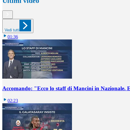
Ultimi video
Vedi tutti
01:36
Accomando: "Ecco lo staff di Mancini in Nazionale. E 
02:23