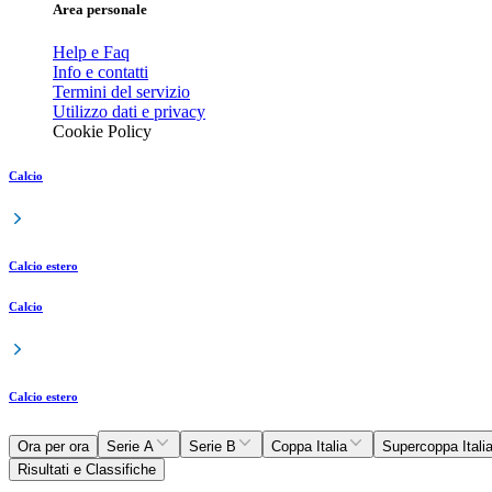
Area personale
Help e Faq
Info e contatti
Termini del servizio
Utilizzo dati e privacy
Cookie Policy
Calcio
Calcio estero
Calcio
Calcio estero
Ora per ora
Serie A
Serie B
Coppa Italia
Supercoppa Itali
Risultati e Classifiche