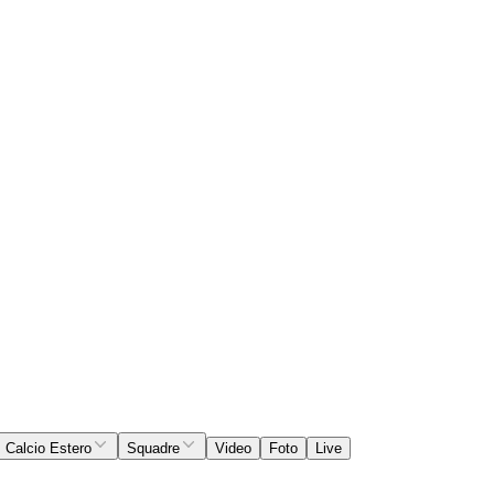
Calcio Estero
Squadre
Video
Foto
Live