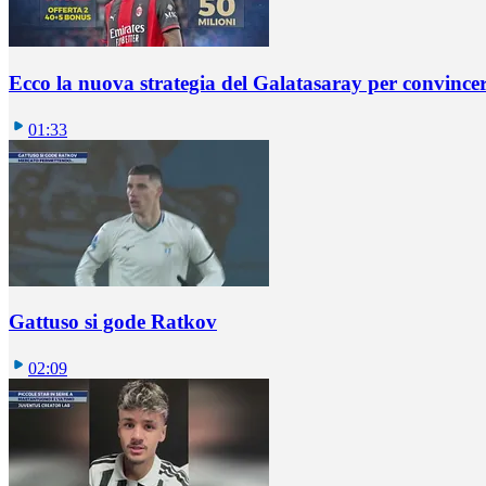
Ecco la nuova strategia del Galatasaray per convincer
01:33
Gattuso si gode Ratkov
02:09