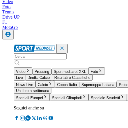
Video
Foto
Tennis
Drive UP
F1
MotoGp
Video
Pressing
Sportmediaset XXL
Foto
Live
Diretta Calcio
Risultati e Classifiche
News Live
Calcio
Coppa Italia
Supercoppa Italiana
Proba
Un libro a settimana
Speciali Europei
Speciali Olimpiadi
Speciale Scudetti
Seguici anche su