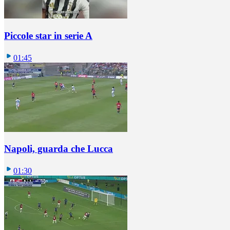
Piccole star in serie A
01:45
Napoli, guarda che Lucca
01:30