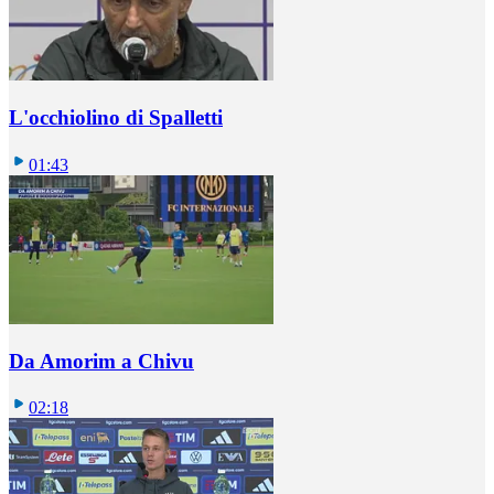
L'occhiolino di Spalletti
01:43
Da Amorim a Chivu
02:18