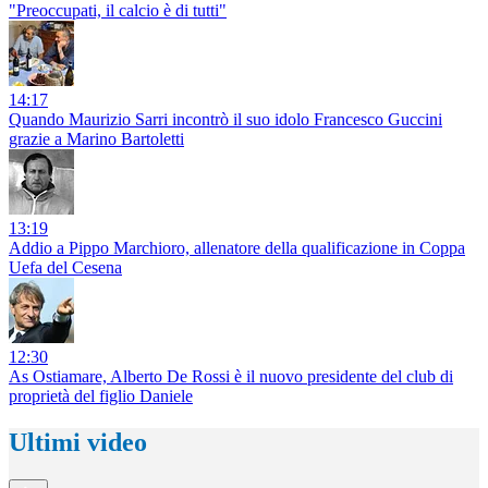
"Preoccupati, il calcio è di tutti"
14:17
Quando Maurizio Sarri incontrò il suo idolo Francesco Guccini
grazie a Marino Bartoletti
13:19
Addio a Pippo Marchioro, allenatore della qualificazione in Coppa
Uefa del Cesena
12:30
As Ostiamare, Alberto De Rossi è il nuovo presidente del club di
proprietà del figlio Daniele
Ultimi video