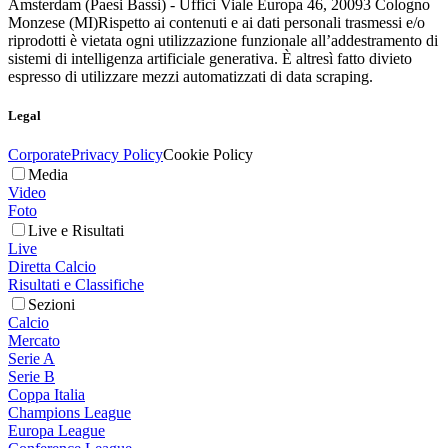
Amsterdam (Paesi Bassi) - Uffici Viale Europa 46, 20093 Cologno
Monzese (MI)
Rispetto ai contenuti e ai dati personali trasmessi e/o
riprodotti è vietata ogni utilizzazione funzionale all’addestramento di
sistemi di intelligenza artificiale generativa. È altresì fatto divieto
espresso di utilizzare mezzi automatizzati di data scraping.
Legal
Corporate
Privacy Policy
Cookie Policy
Media
Video
Foto
Live e Risultati
Live
Diretta Calcio
Risultati e Classifiche
Sezioni
Calcio
Mercato
Serie A
Serie B
Coppa Italia
Champions League
Europa League