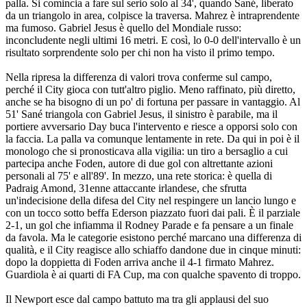
palla. Si comincia a fare sul serio solo al 34', quando Sané, liberato
da un triangolo in area, colpisce la traversa. Mahrez è intraprendente
ma fumoso. Gabriel Jesus è quello del Mondiale russo:
inconcludente negli ultimi 16 metri. E così, lo 0-0 dell'intervallo è un
risultato sorprendente solo per chi non ha visto il primo tempo.
Nella ripresa la differenza di valori trova conferme sul campo,
perché il City gioca con tutt'altro piglio. Meno raffinato, più diretto,
anche se ha bisogno di un po' di fortuna per passare in vantaggio. Al
51' Sané triangola con Gabriel Jesus, il sinistro è parabile, ma il
portiere avversario Day buca l'intervento e riesce a opporsi solo con
la faccia. La palla va comunque lentamente in rete. Da qui in poi è il
monologo che si pronosticava alla vigilia: un tiro a bersaglio a cui
partecipa anche Foden, autore di due gol con altrettante azioni
personali al 75' e all'89'. In mezzo, una rete storica: è quella di
Padraig Amond, 31enne attaccante irlandese, che sfrutta
un'indecisione della difesa del City nel respingere un lancio lungo e
con un tocco sotto beffa Ederson piazzato fuori dai pali. È il parziale
2-1, un gol che infiamma il Rodney Parade e fa pensare a un finale
da favola. Ma le categorie esistono perché marcano una differenza di
qualità, e il City reagisce allo schiaffo dandone due in cinque minuti:
dopo la doppietta di Foden arriva anche il 4-1 firmato Mahrez.
Guardiola è ai quarti di FA Cup, ma con qualche spavento di troppo.
Il Newport esce dal campo battuto ma tra gli applausi del suo