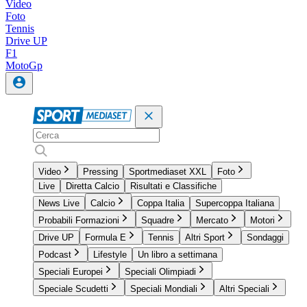
Video
Foto
Tennis
Drive UP
F1
MotoGp
Video
Pressing
Sportmediaset XXL
Foto
Live
Diretta Calcio
Risultati e Classifiche
News Live
Calcio
Coppa Italia
Supercoppa Italiana
Probabili Formazioni
Squadre
Mercato
Motori
Drive UP
Formula E
Tennis
Altri Sport
Sondaggi
Podcast
Lifestyle
Un libro a settimana
Speciali Europei
Speciali Olimpiadi
Speciale Scudetti
Speciali Mondiali
Altri Speciali