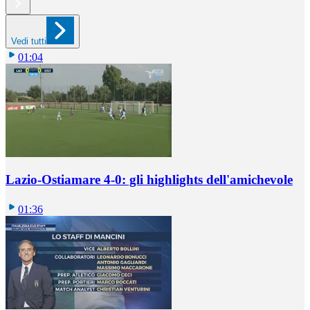
Vedi tutti
01:04
Lazio-Ostiamare 4-0: gli highlights dell'amichevole
01:36