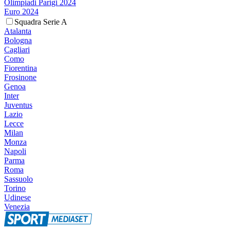
Olimpiadi Parigi 2024
Euro 2024
Squadra Serie A
Atalanta
Bologna
Cagliari
Como
Fiorentina
Frosinone
Genoa
Inter
Juventus
Lazio
Lecce
Milan
Monza
Napoli
Parma
Roma
Sassuolo
Torino
Udinese
Venezia