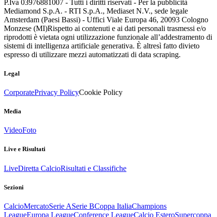
P.Iva 03976881007 - Tutti i diritti riservati - Per la pubblicità
Mediamond S.p.A. - RTI S.p.A., Mediaset N.V., sede legale
Amsterdam (Paesi Bassi) - Uffici Viale Europa 46, 20093 Cologno
Monzese (MI)
Rispetto ai contenuti e ai dati personali trasmessi e/o
riprodotti è vietata ogni utilizzazione funzionale all’addestramento di
sistemi di intelligenza artificiale generativa. È altresì fatto divieto
espresso di utilizzare mezzi automatizzati di data scraping.
Legal
Corporate
Privacy Policy
Cookie Policy
Media
Video
Foto
Live e Risultati
Live
Diretta Calcio
Risultati e Classifiche
Sezioni
Calcio
Mercato
Serie A
Serie B
Coppa Italia
Champions
League
Europa League
Conference League
Calcio Estero
Supercoppa