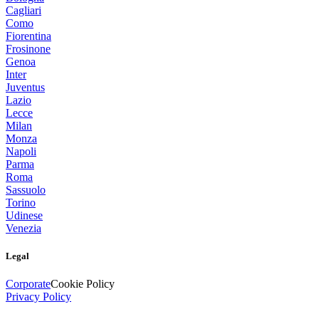
Cagliari
Como
Fiorentina
Frosinone
Genoa
Inter
Juventus
Lazio
Lecce
Milan
Monza
Napoli
Parma
Roma
Sassuolo
Torino
Udinese
Venezia
Legal
Corporate
Cookie Policy
Privacy Policy