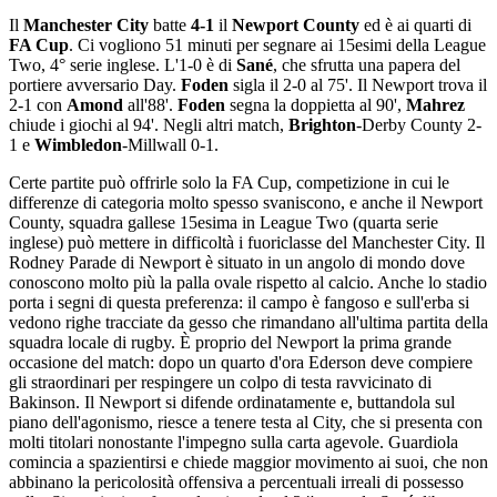
Il
Manchester City
batte
4-1
il
Newport County
ed è ai quarti di
FA Cup
. Ci vogliono 51 minuti per segnare ai 15esimi della League
Two, 4° serie inglese. L'1-0 è di
Sané
, che sfrutta una papera del
portiere avversario Day.
Foden
sigla il 2-0 al 75'. Il Newport trova il
2-1 con
Amond
all'88'.
Foden
segna la doppietta al 90',
Mahrez
chiude i giochi al 94'. Negli altri match,
Brighton
-Derby County 2-
1 e
Wimbledon
-Millwall 0-1.
Certe partite può offrirle solo la FA Cup, competizione in cui le
differenze di categoria molto spesso svaniscono, e anche il Newport
County, squadra gallese 15esima in League Two (quarta serie
inglese) può mettere in difficoltà i fuoriclasse del Manchester City. Il
Rodney Parade di Newport è situato in un angolo di mondo dove
conoscono molto più la palla ovale rispetto al calcio. Anche lo stadio
porta i segni di questa preferenza: il campo è fangoso e sull'erba si
vedono righe tracciate da gesso che rimandano all'ultima partita della
squadra locale di rugby. È proprio del Newport la prima grande
occasione del match: dopo un quarto d'ora Ederson deve compiere
gli straordinari per respingere un colpo di testa ravvicinato di
Bakinson. Il Newport si difende ordinatamente e, buttandola sul
piano dell'agonismo, riesce a tenere testa al City, che si presenta con
molti titolari nonostante l'impegno sulla carta agevole. Guardiola
comincia a spazientirsi e chiede maggior movimento ai suoi, che non
abbinano la pericolosità offensiva a percentuali irreali di possesso