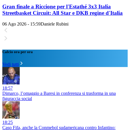
Gran finale a Riccione per l'Estathé 3x3 Italia
Streetbasket Circuit: All Star e DKB regine d'Italia
06 Ago 2026 - 15:59
Daniele Rubini
Calcio ora per ora
Vedi tutti
18:57
Dimarco, l’omaggio a Baresi in conferenza si trasforma in una
figuraccia social
18:25
Caso Fifa, anche la Conmebol sudamericana contro Infantino: