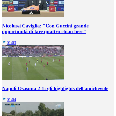
Nicolussi Caviglia: "Con Guccini grande
opportunità di fare quattro chiacchere"
01:03
Napoli-Osasuna 2-1: gli highlights dell'amichevole
01:04