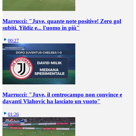
Marrucci: "Juve, quante note positive! Zero gol
subiti, Yildiz e... l'uomo in più"
00:27
Marrucci: "Juve, il centrocampo non convince e
davanti Vlahovic ha lasciato un vuoto"
01:26