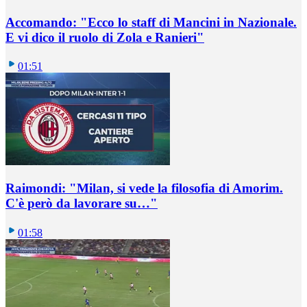
Accomando: "Ecco lo staff di Mancini in Nazionale.
E vi dico il ruolo di Zola e Ranieri"
01:51
Raimondi: "Milan, si vede la filosofia di Amorim.
C'è però da lavorare su…"
01:58