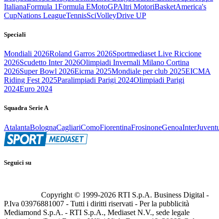
Italiana
Formula 1
Formula E
MotoGP
Altri Motori
Basket
America's
Cup
Nations League
Tennis
Sci
Volley
Drive UP
Speciali
Mondiali 2026
Roland Garros 2026
Sportmediaset Live Riccione
2026
Scudetto Inter 2026
Olimpiadi Invernali Milano Cortina
2026
Super Bowl 2026
Eicma 2025
Mondiale per club 2025
EICMA
Riding Fest 2025
Paralimpiadi Parigi 2024
Olimpiadi Parigi
2024
Euro 2024
Squadra Serie A
Atalanta
Bologna
Cagliari
Como
Fiorentina
Frosinone
Genoa
Inter
Juvent
Seguici su
Copyright © 1999-
2026
RTI S.p.A. Business Digital -
P.Iva 03976881007 - Tutti i diritti riservati - Per la pubblicità
Mediamond S.p.A. - RTI S.p.A., Mediaset N.V., sede legale