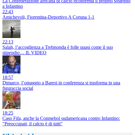
La Confederazione africana di calcio riconferma il proprio sostegno
a Infantino
22:43
Amichevoli, Fiorentina-Deportivo A Coruna 1-1
22:13
Salah, l’accoglienza a Trebisonda è folle quasi come il suo
stipendio… IL VIDEO
18:57
Dimarco, l’omaggio a Baresi in conferenza si trasforma in una
figuraccia social
18:25
Caso Fifa, anche la Conmebol sudamericana contro Infantino:
"Preoccupati, il calcio è di tutti"