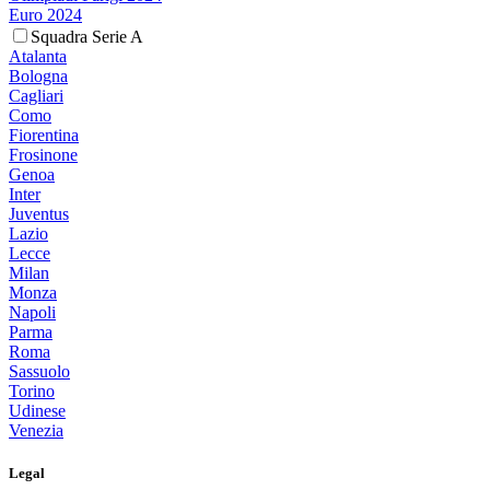
Euro 2024
Squadra Serie A
Atalanta
Bologna
Cagliari
Como
Fiorentina
Frosinone
Genoa
Inter
Juventus
Lazio
Lecce
Milan
Monza
Napoli
Parma
Roma
Sassuolo
Torino
Udinese
Venezia
Legal