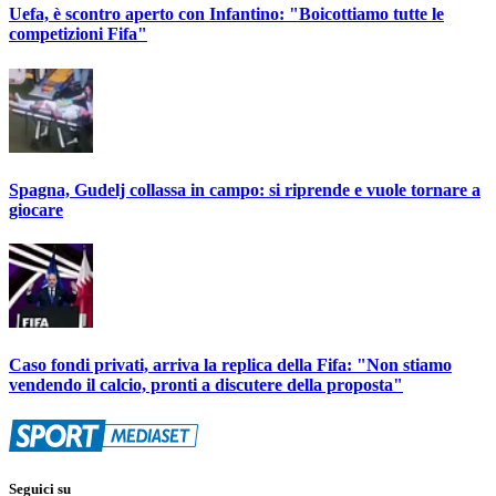
Uefa, è scontro aperto con Infantino: "Boicottiamo tutte le
competizioni Fifa"
Spagna, Gudelj collassa in campo: si riprende e vuole tornare a
giocare
Caso fondi privati, arriva la replica della Fifa: "Non stiamo
vendendo il calcio, pronti a discutere della proposta"
Seguici su