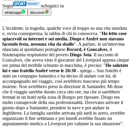
Segui
su
Seguici su
whatsapp
discover
L'incidente, la tragedia, qualche voce di troppo su una vita smodata
e, ovvia conseguenza, la rabbia di chi lo conosceva. "
Ho letto cose
spiacevoli su internet e sui media, Diogo e André non stavano
facendo festa, nessuna vita da sballo
". A parlare, in un'intervista
rilasciata al quotidiano portoghese
Record, è Goncalves
, il
fisioterapista respiratorio del povero
Diogo Jota
. Il racconto di
Goncalves, che aveva visto il giocatore del Liverpool appena cinque
ore prima del terribile schianto in macchina, è preciso: "
Ho salutato
lui e suo fratello André verso le 20:30
- spiega -. Suo fratello è
stato un compagno fantastico e ha deciso di andare con lui, di
accompagnarlo nel viaggio, così avrebbero trascorso più tempo
insieme. Non avrebbero preso la direzione di Santander. Mi disse
che il viaggio sarebbe durato circa otto ore, ma che si sarebbero
fermati in un hotel nella zona di Burgos per riposare. Diogo era
molto consapevole della sua professionalità. Dovevano arrivare il
giorno dopo a Santander, prendere la nave e poi andare in
Inghilterra. La famiglia sarebbe arrivata più tardi in aereo, avrebbe
organizzato il fine settimana e poi lunedì avrebbe fissato un
appuntamento medico a Liverpool per valutare la sua situazione".