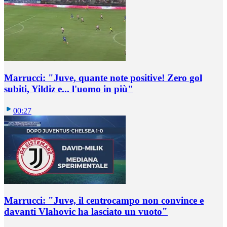
Marrucci: "Juve, quante note positive! Zero gol
subiti, Yildiz e... l'uomo in più"
00:27
Marrucci: "Juve, il centrocampo non convince e
davanti Vlahovic ha lasciato un vuoto"