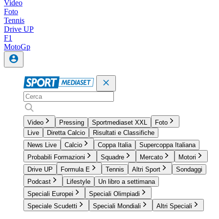
Video
Foto
Tennis
Drive UP
F1
MotoGp
Video
Pressing
Sportmediaset XXL
Foto
Live
Diretta Calcio
Risultati e Classifiche
News Live
Calcio
Coppa Italia
Supercoppa Italiana
Probabili Formazioni
Squadre
Mercato
Motori
Drive UP
Formula E
Tennis
Altri Sport
Sondaggi
Podcast
Lifestyle
Un libro a settimana
Speciali Europei
Speciali Olimpiadi
Speciale Scudetti
Speciali Mondiali
Altri Speciali