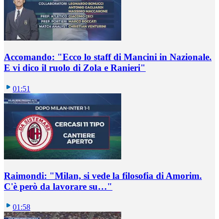
Accomando: "Ecco lo staff di Mancini in Nazionale.
E vi dico il ruolo di Zola e Ranieri"
01:51
Raimondi: "Milan, si vede la filosofia di Amorim.
C'è però da lavorare su…"
01:58