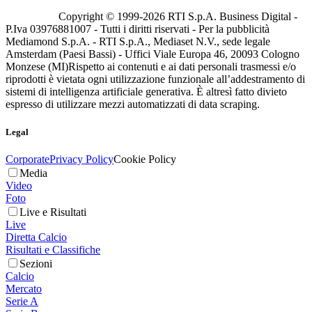
Copyright © 1999-
2026
RTI S.p.A. Business Digital -
P.Iva 03976881007 - Tutti i diritti riservati - Per la pubblicità
Mediamond S.p.A. - RTI S.p.A., Mediaset N.V., sede legale
Amsterdam (Paesi Bassi) - Uffici Viale Europa 46, 20093 Cologno
Monzese (MI)
Rispetto ai contenuti e ai dati personali trasmessi e/o
riprodotti è vietata ogni utilizzazione funzionale all’addestramento di
sistemi di intelligenza artificiale generativa. È altresì fatto divieto
espresso di utilizzare mezzi automatizzati di data scraping.
Legal
Corporate
Privacy Policy
Cookie Policy
Media
Video
Foto
Live e Risultati
Live
Diretta Calcio
Risultati e Classifiche
Sezioni
Calcio
Mercato
Serie A