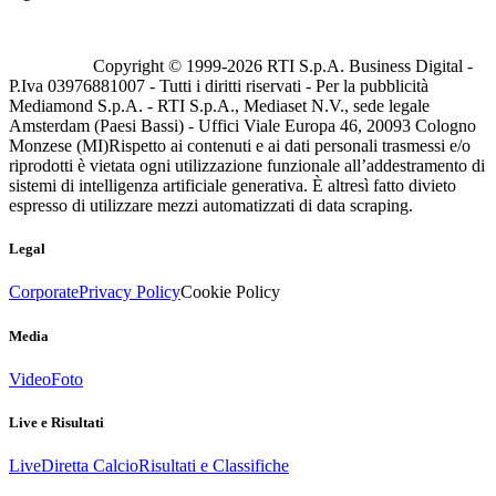
Copyright © 1999-
2026
RTI S.p.A. Business Digital -
P.Iva 03976881007 - Tutti i diritti riservati - Per la pubblicità
Mediamond S.p.A. - RTI S.p.A., Mediaset N.V., sede legale
Amsterdam (Paesi Bassi) - Uffici Viale Europa 46, 20093 Cologno
Monzese (MI)
Rispetto ai contenuti e ai dati personali trasmessi e/o
riprodotti è vietata ogni utilizzazione funzionale all’addestramento di
sistemi di intelligenza artificiale generativa. È altresì fatto divieto
espresso di utilizzare mezzi automatizzati di data scraping.
Legal
Corporate
Privacy Policy
Cookie Policy
Media
Video
Foto
Live e Risultati
Live
Diretta Calcio
Risultati e Classifiche