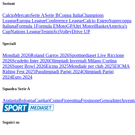
Sezioni
Calcio
Mercato
Serie A
Serie B
Coppa Italia
Champions
League
Europa League
Conference League
Calcio Estero
Supercoppa
Italiana
Formula 1
Formula E
MotoGP
Altri Motori
Basket
America's
Cup
Nations League
Tennis
Sci
Volley
Drive UP
Speciali
Mondiali 2026
Roland Garros 2026
Sportmediaset Live Riccione
2026
Scudetto Inter 2026
Olimpiadi Invernali Milano Cortina
2026
Super Bowl 2026
Eicma 2025
Mondiale per club 2025
EICMA
Riding Fest 2025
Paralimpiadi Parigi 2024
Olimpiadi Parigi
2024
Euro 2024
Squadra Serie A
Atalanta
Bologna
Cagliari
Como
Fiorentina
Frosinone
Genoa
Inter
Juvent
Seguici su