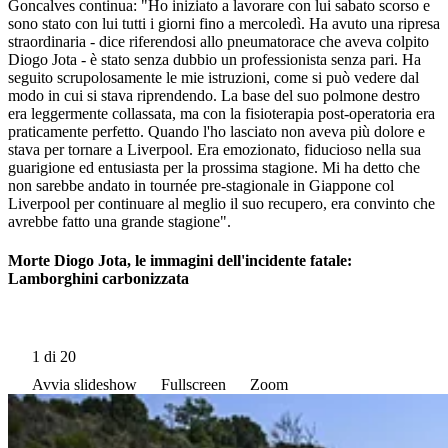
Goncalves continua: "Ho iniziato a lavorare con lui sabato scorso e
sono stato con lui tutti i giorni fino a mercoledì. Ha avuto una ripresa
straordinaria - dice riferendosi allo pneumatorace che aveva colpito
Diogo Jota - è stato senza dubbio un professionista senza pari. Ha
seguito scrupolosamente le mie istruzioni, come si può vedere dal
modo in cui si stava riprendendo. La base del suo polmone destro
era leggermente collassata, ma con la fisioterapia post-operatoria era
praticamente perfetto. Quando l'ho lasciato non aveva più dolore e
stava per tornare a Liverpool. Era emozionato, fiducioso nella sua
guarigione ed entusiasta per la prossima stagione. Mi ha detto che
non sarebbe andato in tournée pre-stagionale in Giappone col
Liverpool per continuare al meglio il suo recupero, era convinto che
avrebbe fatto una grande stagione".
Morte Diogo Jota, le immagini dell'incidente fatale:
Lamborghini carbonizzata
1
di 20
Avvia slideshow
Fullscreen
Zoom