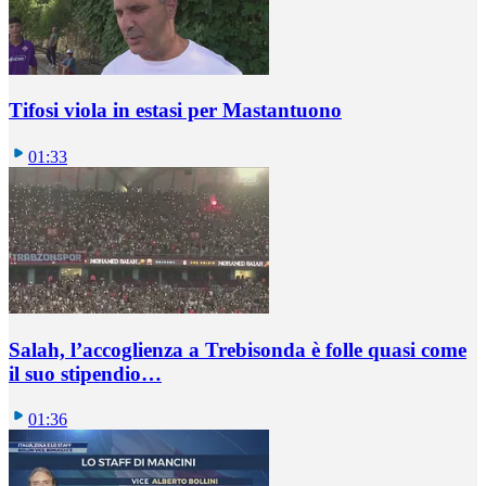
Tifosi viola in estasi per Mastantuono
01:33
Salah, l’accoglienza a Trebisonda è folle quasi come
il suo stipendio…
01:36