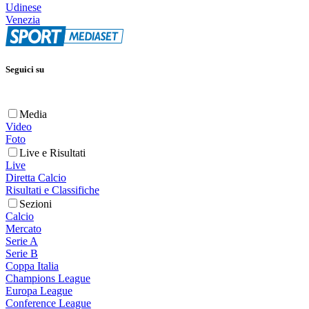
Udinese
Venezia
Seguici su
Media
Video
Foto
Live e Risultati
Live
Diretta Calcio
Risultati e Classifiche
Sezioni
Calcio
Mercato
Serie A
Serie B
Coppa Italia
Champions League
Europa League
Conference League