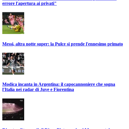
errore l'apertura ai privati"
Messi, altra notte super: la Pulce si prende l'ennesimo primato
Modica incanta in Argentina: il capocannoniere che sogna
l'Italia nei radar di Juve e Fiorentina