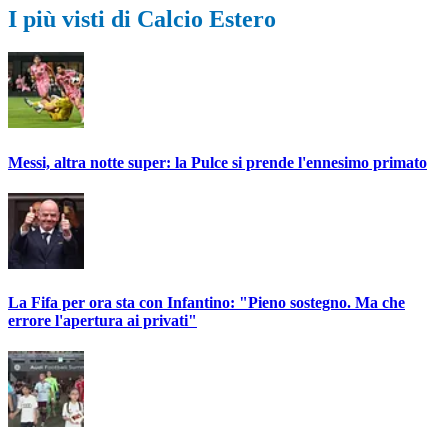
I più visti di Calcio Estero
Messi, altra notte super: la Pulce si prende l'ennesimo primato
La Fifa per ora sta con Infantino: "Pieno sostegno. Ma che
errore l'apertura ai privati"