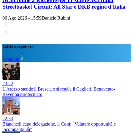
Gran finale a Riccione per l'Estathé 3x3 Italia
Streetbasket Circuit: All Star e DKB regine d'Italia
06 Ago 2026 - 15:59
Daniele Rubini
Calcio ora per ora
Vedi tutti
23:22
L'Arezzo stende il Brescia e si regala il Cagliari, Benevento-
Ravenna pirotecnico!
22:33
Bianchedi capo delegazione, il Coni: "Valutare opportunità e
incompatibilità"