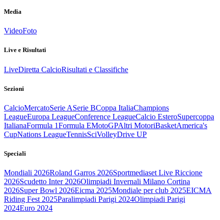
Media
Video
Foto
Live e Risultati
Live
Diretta Calcio
Risultati e Classifiche
Sezioni
Calcio
Mercato
Serie A
Serie B
Coppa Italia
Champions
League
Europa League
Conference League
Calcio Estero
Supercoppa
Italiana
Formula 1
Formula E
MotoGP
Altri Motori
Basket
America's
Cup
Nations League
Tennis
Sci
Volley
Drive UP
Speciali
Mondiali 2026
Roland Garros 2026
Sportmediaset Live Riccione
2026
Scudetto Inter 2026
Olimpiadi Invernali Milano Cortina
2026
Super Bowl 2026
Eicma 2025
Mondiale per club 2025
EICMA
Riding Fest 2025
Paralimpiadi Parigi 2024
Olimpiadi Parigi
2024
Euro 2024