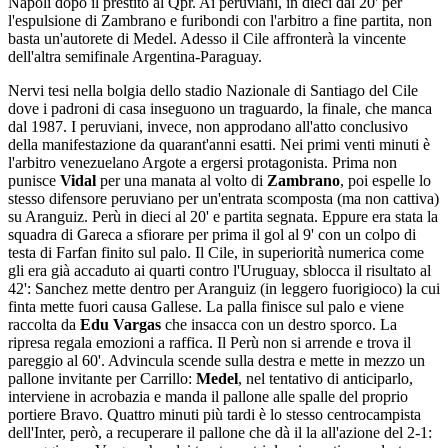
Napoli dopo il prestito al Qpr. Ai peruviani, in dieci dal 20' per
l'espulsione di Zambrano e furibondi con l'arbitro a fine partita, non
basta un'autorete di Medel. Adesso il Cile affronterà la vincente
dell'altra semifinale Argentina-Paraguay.
Nervi tesi nella bolgia dello stadio Nazionale di Santiago del Cile
dove i padroni di casa inseguono un traguardo, la finale, che manca
dal 1987. I peruviani, invece, non approdano all'atto conclusivo
della manifestazione da quarant'anni esatti. Nei primi venti minuti è
l'arbitro venezuelano Argote a ergersi protagonista. Prima non
punisce
Vidal
per una manata al volto di
Zambrano
, poi espelle lo
stesso difensore peruviano per un'entrata scomposta (ma non cattiva)
su Aranguiz. Perù in dieci al 20' e partita segnata. Eppure era stata la
squadra di Gareca a sfiorare per prima il gol al 9' con un colpo di
testa di Farfan finito sul palo. Il Cile, in superiorità numerica come
gli era già accaduto ai quarti contro l'Uruguay, sblocca il risultato al
42': Sanchez mette dentro per Aranguiz (in leggero fuorigioco) la cui
finta mette fuori causa Gallese. La palla finisce sul palo e viene
raccolta da
Edu Vargas
che insacca con un destro sporco. La
ripresa regala emozioni a raffica. Il Perù non si arrende e trova il
pareggio al 60'. Advincula scende sulla destra e mette in mezzo un
pallone invitante per Carrillo:
Medel
, nel tentativo di anticiparlo,
interviene in acrobazia e manda il pallone alle spalle del proprio
portiere Bravo. Quattro minuti più tardi è lo stesso centrocampista
dell'Inter, però, a recuperare il pallone che dà il la all'azione del 2-1: