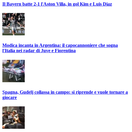
Il Bayern batte 2-1 l'Aston Villa, in gol Kim e Luis Diaz
Modica incanta in Argentina: il capocannoniere che sogna
l'Italia nei radar di Juve e Fiorentina
Spagna, Gudelj collassa in campo: si riprende e vuole tornare a
giocare