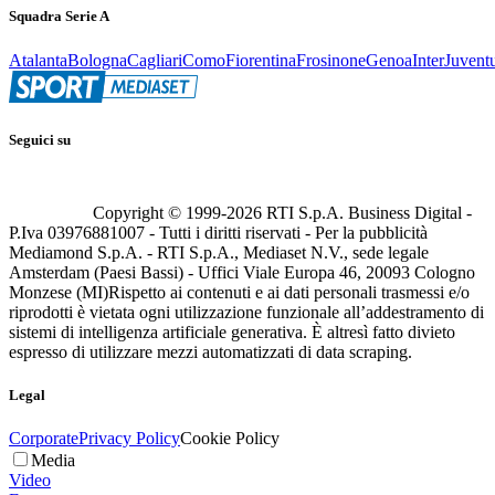
Squadra Serie A
Atalanta
Bologna
Cagliari
Como
Fiorentina
Frosinone
Genoa
Inter
Juvent
Seguici su
Copyright © 1999-
2026
RTI S.p.A. Business Digital -
P.Iva 03976881007 - Tutti i diritti riservati - Per la pubblicità
Mediamond S.p.A. - RTI S.p.A., Mediaset N.V., sede legale
Amsterdam (Paesi Bassi) - Uffici Viale Europa 46, 20093 Cologno
Monzese (MI)
Rispetto ai contenuti e ai dati personali trasmessi e/o
riprodotti è vietata ogni utilizzazione funzionale all’addestramento di
sistemi di intelligenza artificiale generativa. È altresì fatto divieto
espresso di utilizzare mezzi automatizzati di data scraping.
Legal
Corporate
Privacy Policy
Cookie Policy
Media
Video