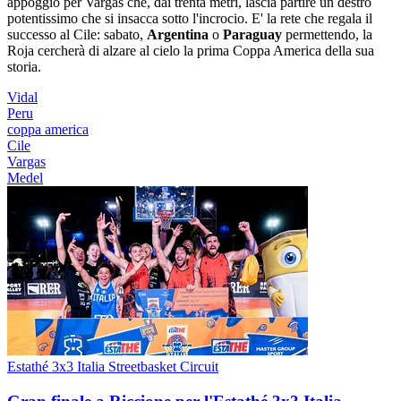
appoggio per Vargas che, dai trenta metri, lascia partire un destro
potentissimo che si insacca sotto l'incrocio. E' la rete che regala il
successo al Cile: sabato,
Argentina
o
Paraguay
permettendo, la
Roja cercherà di alzare al cielo la prima Coppa America della sua
storia.
Vidal
Peru
coppa america
Cile
Vargas
Medel
Estathé 3x3 Italia Streetbasket Circuit