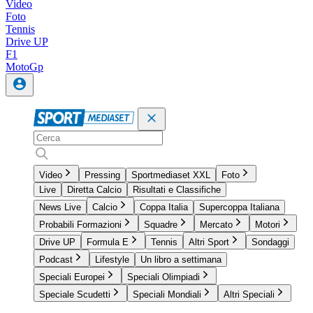
Video
Foto
Tennis
Drive UP
F1
MotoGp
Video
Pressing
Sportmediaset XXL
Foto
Live
Diretta Calcio
Risultati e Classifiche
News Live
Calcio
Coppa Italia
Supercoppa Italiana
Probabili Formazioni
Squadre
Mercato
Motori
Drive UP
Formula E
Tennis
Altri Sport
Sondaggi
Podcast
Lifestyle
Un libro a settimana
Speciali Europei
Speciali Olimpiadi
Speciale Scudetti
Speciali Mondiali
Altri Speciali