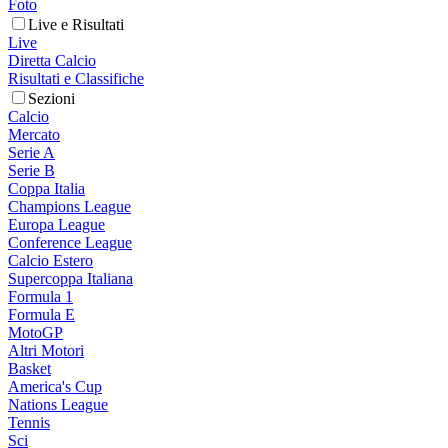
Foto
Live e Risultati
Live
Diretta Calcio
Risultati e Classifiche
Sezioni
Calcio
Mercato
Serie A
Serie B
Coppa Italia
Champions League
Europa League
Conference League
Calcio Estero
Supercoppa Italiana
Formula 1
Formula E
MotoGP
Altri Motori
Basket
America's Cup
Nations League
Tennis
Sci