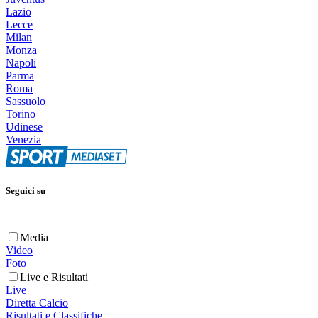
Lazio
Lecce
Milan
Monza
Napoli
Parma
Roma
Sassuolo
Torino
Udinese
Venezia
Seguici su
Media
Video
Foto
Live e Risultati
Live
Diretta Calcio
Risultati e Classifiche