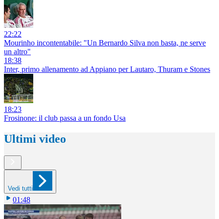
22:22
Mourinho incontentabile: "Un Bernardo Silva non basta, ne serve
un altro"
18:38
Inter, primo allenamento ad Appiano per Lautaro, Thuram e Stones
18:23
Frosinone: il club passa a un fondo Usa
Ultimi video
Vedi tutti
01:48