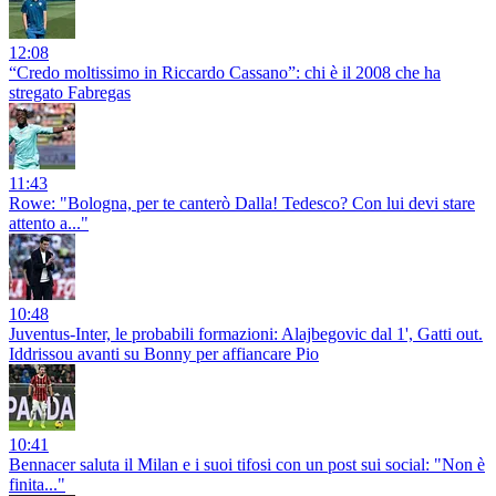
12:08
“Credo moltissimo in Riccardo Cassano”: chi è il 2008 che ha
stregato Fabregas
11:43
Rowe: "Bologna, per te canterò Dalla! Tedesco? Con lui devi stare
attento a..."
10:48
Juventus-Inter, le probabili formazioni: Alajbegovic dal 1', Gatti out.
Iddrissou avanti su Bonny per affiancare Pio
10:41
Bennacer saluta il Milan e i suoi tifosi con un post sui social: "Non è
finita..."