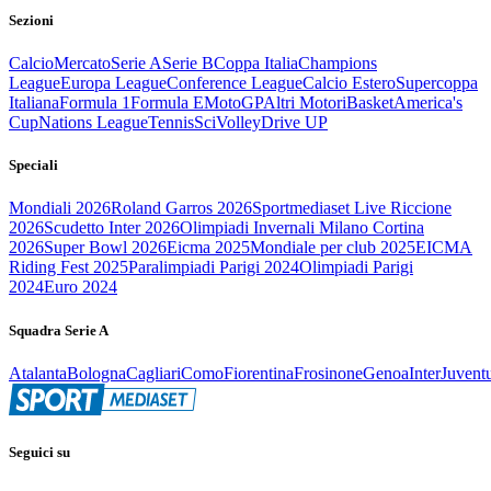
Sezioni
Calcio
Mercato
Serie A
Serie B
Coppa Italia
Champions
League
Europa League
Conference League
Calcio Estero
Supercoppa
Italiana
Formula 1
Formula E
MotoGP
Altri Motori
Basket
America's
Cup
Nations League
Tennis
Sci
Volley
Drive UP
Speciali
Mondiali 2026
Roland Garros 2026
Sportmediaset Live Riccione
2026
Scudetto Inter 2026
Olimpiadi Invernali Milano Cortina
2026
Super Bowl 2026
Eicma 2025
Mondiale per club 2025
EICMA
Riding Fest 2025
Paralimpiadi Parigi 2024
Olimpiadi Parigi
2024
Euro 2024
Squadra Serie A
Atalanta
Bologna
Cagliari
Como
Fiorentina
Frosinone
Genoa
Inter
Juvent
Seguici su