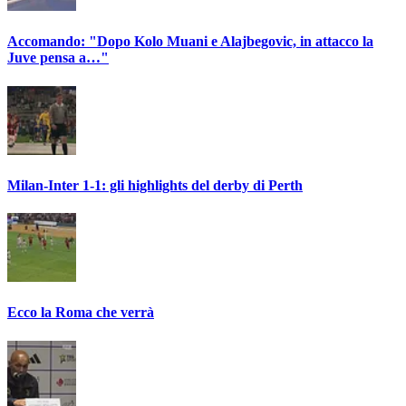
Accomando: "Dopo Kolo Muani e Alajbegovic, in attacco la
Juve pensa a…"
Milan-Inter 1-1: gli highlights del derby di Perth
Ecco la Roma che verrà