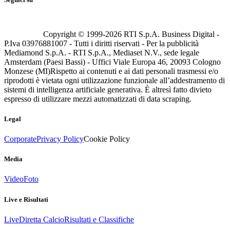
Copyright © 1999-
2026
RTI S.p.A. Business Digital -
P.Iva 03976881007 - Tutti i diritti riservati - Per la pubblicità
Mediamond S.p.A. - RTI S.p.A., Mediaset N.V., sede legale
Amsterdam (Paesi Bassi) - Uffici Viale Europa 46, 20093 Cologno
Monzese (MI)
Rispetto ai contenuti e ai dati personali trasmessi e/o
riprodotti è vietata ogni utilizzazione funzionale all’addestramento di
sistemi di intelligenza artificiale generativa. È altresì fatto divieto
espresso di utilizzare mezzi automatizzati di data scraping.
Legal
Corporate
Privacy Policy
Cookie Policy
Media
Video
Foto
Live e Risultati
Live
Diretta Calcio
Risultati e Classifiche