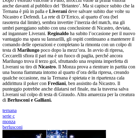
Dopo l’esordio vincente a Fano, Brocchi vuole la prima vittoria
anche davanti al pubblico del ‘Brianteo’. Ma si capisce subito che la
Ternana è più in palla e
Liverani
deve salvare subito due volte su
Nicastro e Defendi. La rete di D’Errico, al quarto d’ora (bel
rasoterra dal limite), sembra invertire l’inerzia del match, ma gli
umbri pareggiano subito con una conclusione di Nicastro, deviata,
ad ingannare Liverani.
Reginaldo
ha subito l’occasione per il nuovo
vantaggio ma spara su Iannarilli, gli ospiti continuano a mantenere il
comando delle operazioni e completano la rimonta con un colpo di
testa di
Marilungo
poco dopo la mezz’ora. In avvio di ripresa,
Ceccarelli sfiora il pari ma è un fuoco di paglia, perché ancora
Marilungo trova il terzo gol, sfruttando una respinta imperfetta di
Liverani su tiro di
Nicastro
. Il Monza prova a rientrare in partita con
una buona fiammata intorno al quarto d’ora della ripresa, creando
qualche occasione, ma la Ternana è spietata e in ripartenza cala
addirittura il poker con
Frediani
, ben assistito da Nicastro. Il
punteggio potrebbe anche dilatarsi nel finale, ma la traversa salva
Liverani sul colpo di testa di Giraudo. Altra amarezza per la creatura
di
Berlusconi e Galliani.
ternana
serie c
monza
berlusconi