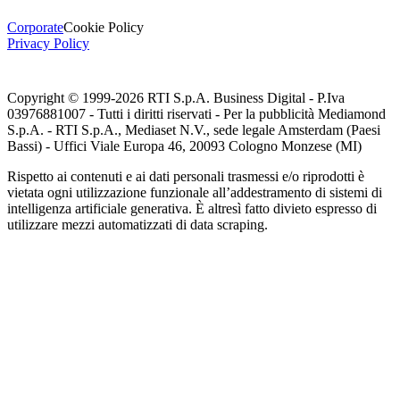
Corporate
Cookie Policy
Privacy Policy
Copyright © 1999-
2026
RTI S.p.A. Business Digital - P.Iva
03976881007 - Tutti i diritti riservati - Per la pubblicità Mediamond
S.p.A. - RTI S.p.A., Mediaset N.V., sede legale Amsterdam (Paesi
Bassi) - Uffici Viale Europa 46, 20093 Cologno Monzese (MI)
Rispetto ai contenuti e ai dati personali trasmessi e/o riprodotti è
vietata ogni utilizzazione funzionale all’addestramento di sistemi di
intelligenza artificiale generativa. È altresì fatto divieto espresso di
utilizzare mezzi automatizzati di data scraping.