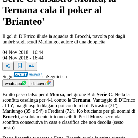
Ternana cala il poker al
'Brianteo'
Il gol di D'Errico illude la squadra di Brocchi, travolta poi dagli
umbri: sugli scudi Marilungo, autore di una doppietta
04 Nov 2018 - 16:44
04 Nov 2018 - 16:44
Segui
su
Seguici su
whatsapp
discover
Brutto passo falso per il
Monza
, nel girone B di
Serie C
. Netta la
sconfitta casalinga per 4-1 contro la
Ternana
. Vantaggio di D'Errico
al 15', ma gli ospiti dilagano poi con le reti di Nicastro (21'),
Marilungo (35' e 54') e Frediani (72'). Ko bruciante per gli uomini di
Brocchi
, assolutamente irriconoscibili. Per il Monza seconda
sconfitta consecutiva in casa e classifica che non decolla (sesto
posto).