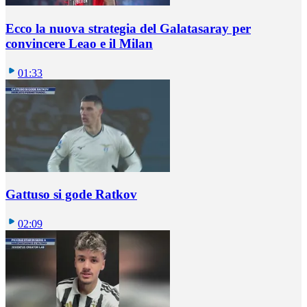
Ecco la nuova strategia del Galatasaray per
convincere Leao e il Milan
01:33
Gattuso si gode Ratkov
02:09