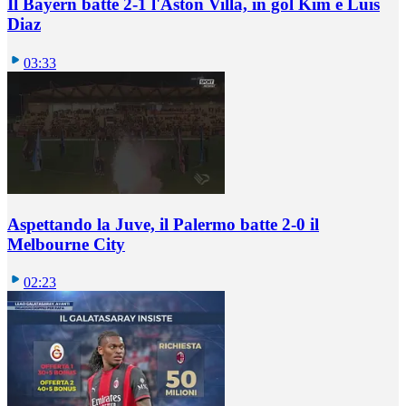
Il Bayern batte 2-1 l'Aston Villa, in gol Kim e Luis
Diaz
03:33
Aspettando la Juve, il Palermo batte 2-0 il
Melbourne City
02:23