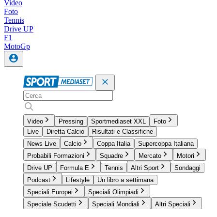
Video
Foto
Tennis
Drive UP
F1
MotoGp
Video
Pressing
Sportmediaset XXL
Foto
Live
Diretta Calcio
Risultati e Classifiche
News Live
Calcio
Coppa Italia
Supercoppa Italiana
Probabili Formazioni
Squadre
Mercato
Motori
Drive UP
Formula E
Tennis
Altri Sport
Sondaggi
Podcast
Lifestyle
Un libro a settimana
Speciali Europei
Speciali Olimpiadi
Speciale Scudetti
Speciali Mondiali
Altri Speciali