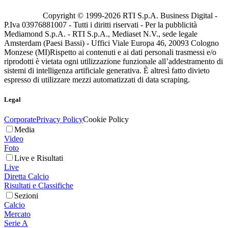
Copyright © 1999-
2026
RTI S.p.A. Business Digital -
P.Iva 03976881007 - Tutti i diritti riservati - Per la pubblicità
Mediamond S.p.A. - RTI S.p.A., Mediaset N.V., sede legale
Amsterdam (Paesi Bassi) - Uffici Viale Europa 46, 20093 Cologno
Monzese (MI)
Rispetto ai contenuti e ai dati personali trasmessi e/o
riprodotti è vietata ogni utilizzazione funzionale all’addestramento di
sistemi di intelligenza artificiale generativa. È altresì fatto divieto
espresso di utilizzare mezzi automatizzati di data scraping.
Legal
Corporate
Privacy Policy
Cookie Policy
Media
Video
Foto
Live e Risultati
Live
Diretta Calcio
Risultati e Classifiche
Sezioni
Calcio
Mercato
Serie A