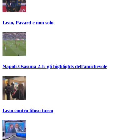
Leao, Pavard e non solo
Napoli-Osasuna 2-1: gli highlights dell'amichevole
Leao contro tifoso turco