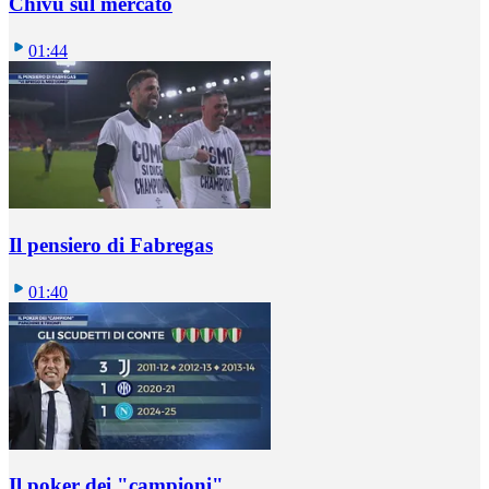
Chivu sul mercato
01:44
Il pensiero di Fabregas
01:40
Il poker dei "campioni"