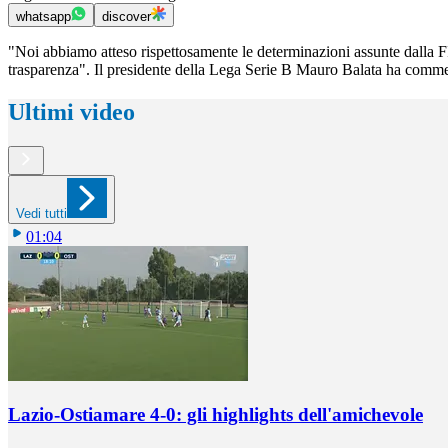
whatsapp
discover
"Noi abbiamo atteso rispettosamente le determinazioni assunte dalla F
trasparenza". Il presidente della Lega Serie B Mauro Balata ha commen
Ultimi video
Vedi tutti
01:04
Lazio-Ostiamare 4-0: gli highlights dell'amichevole