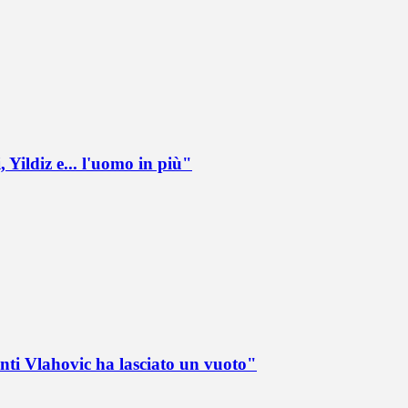
 Yildiz e... l'uomo in più"
nti Vlahovic ha lasciato un vuoto"