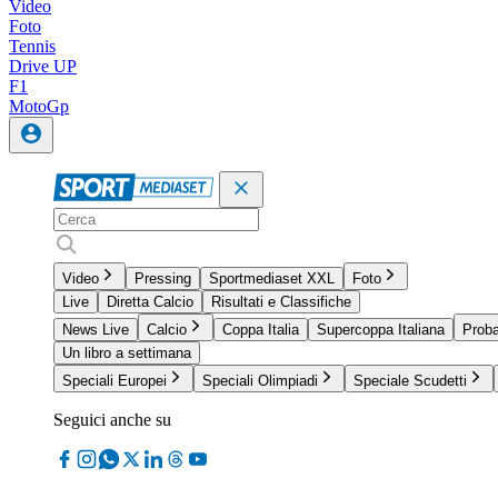
Video
Foto
Tennis
Drive UP
F1
MotoGp
Video
Pressing
Sportmediaset XXL
Foto
Live
Diretta Calcio
Risultati e Classifiche
News Live
Calcio
Coppa Italia
Supercoppa Italiana
Proba
Un libro a settimana
Speciali Europei
Speciali Olimpiadi
Speciale Scudetti
Seguici anche su