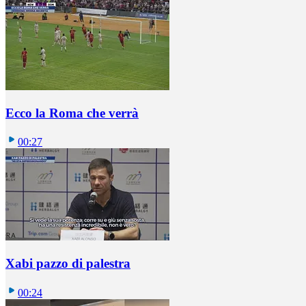
Ecco la Roma che verrà
00:27
Xabi pazzo di palestra
00:24