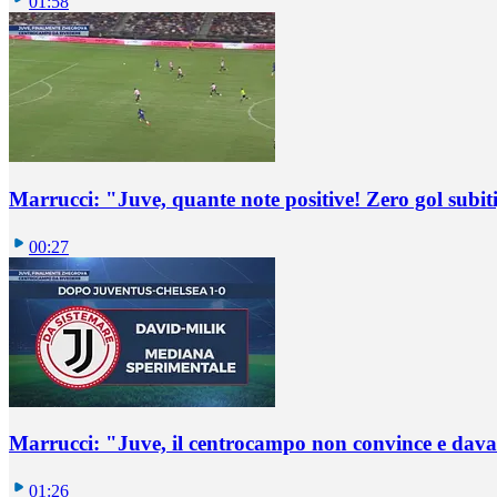
01:58
Marrucci: "Juve, quante note positive! Zero gol subiti,
00:27
Marrucci: "Juve, il centrocampo non convince e dava
01:26