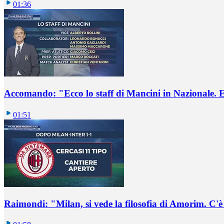
01:36
Accomando: "Ecco lo staff di Mancini in Nazionale. E 
01:51
Raimondi: "Milan, si vede la filosofia di Amorim. C'