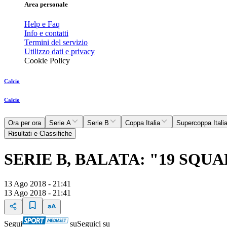
Area personale
Help e Faq
Info e contatti
Termini del servizio
Utilizzo dati e privacy
Cookie Policy
Calcio
Calcio
Ora per ora
Serie A
Serie B
Coppa Italia
Supercoppa Itali
Risultati e Classifiche
SERIE B, BALATA: "19 SQU
13 Ago 2018 - 21:41
13 Ago 2018 - 21:41
Segui
su
Seguici su