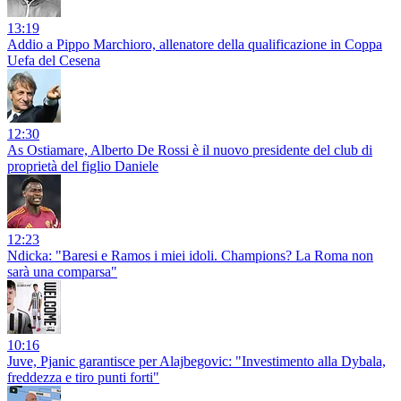
13:19
Addio a Pippo Marchioro, allenatore della qualificazione in Coppa
Uefa del Cesena
12:30
As Ostiamare, Alberto De Rossi è il nuovo presidente del club di
proprietà del figlio Daniele
12:23
Ndicka: "Baresi e Ramos i miei idoli. Champions? La Roma non
sarà una comparsa"
10:16
Juve, Pjanic garantisce per Alajbegovic: "Investimento alla Dybala,
freddezza e tiro punti forti"