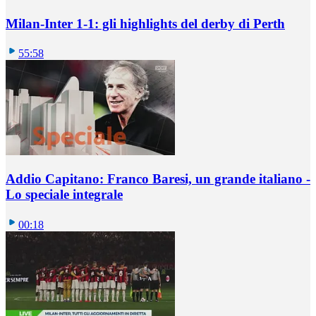
Milan-Inter 1-1: gli highlights del derby di Perth
55:58
Addio Capitano: Franco Baresi, un grande italiano -
Lo speciale integrale
00:18