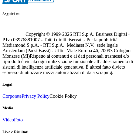
Seguici su
Copyright © 1999-
2026
RTI S.p.A. Business Digital -
P.Iva 03976881007 - Tutti i diritti riservati - Per la pubblicità
Mediamond S.p.A. - RTI S.p.A., Mediaset N.V., sede legale
Amsterdam (Paesi Bassi) - Uffici Viale Europa 46, 20093 Cologno
Monzese (MI)
Rispetto ai contenuti e ai dati personali trasmessi e/o
riprodotti è vietata ogni utilizzazione funzionale all’addestramento di
sistemi di intelligenza artificiale generativa. È altresì fatto divieto
espresso di utilizzare mezzi automatizzati di data scraping.
Legal
Corporate
Privacy Policy
Cookie Policy
Media
Video
Foto
Live e Risultati