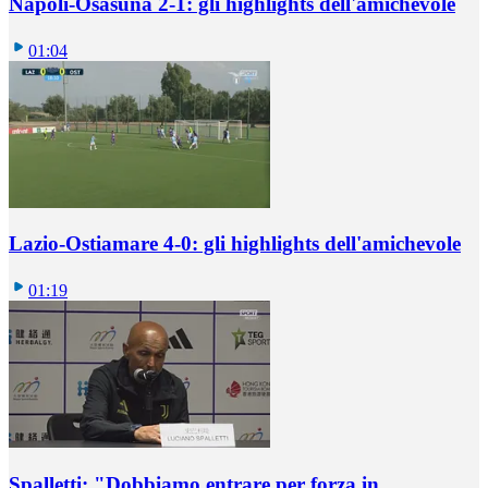
Napoli-Osasuna 2-1: gli highlights dell'amichevole
01:04
Lazio-Ostiamare 4-0: gli highlights dell'amichevole
01:19
Spalletti: "Dobbiamo entrare per forza in