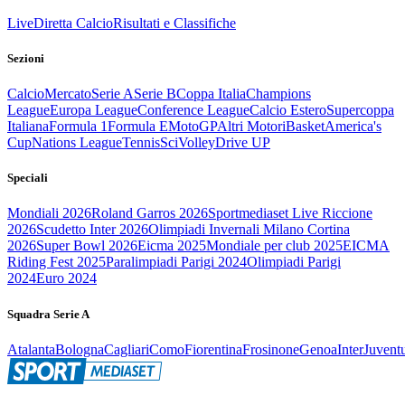
Live
Diretta Calcio
Risultati e Classifiche
Sezioni
Calcio
Mercato
Serie A
Serie B
Coppa Italia
Champions
League
Europa League
Conference League
Calcio Estero
Supercoppa
Italiana
Formula 1
Formula E
MotoGP
Altri Motori
Basket
America's
Cup
Nations League
Tennis
Sci
Volley
Drive UP
Speciali
Mondiali 2026
Roland Garros 2026
Sportmediaset Live Riccione
2026
Scudetto Inter 2026
Olimpiadi Invernali Milano Cortina
2026
Super Bowl 2026
Eicma 2025
Mondiale per club 2025
EICMA
Riding Fest 2025
Paralimpiadi Parigi 2024
Olimpiadi Parigi
2024
Euro 2024
Squadra Serie A
Atalanta
Bologna
Cagliari
Como
Fiorentina
Frosinone
Genoa
Inter
Juvent