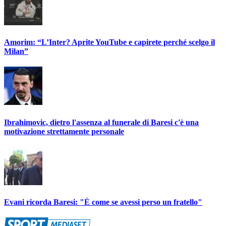
Amorim: “L’Inter? Aprite YouTube e capirete perché scelgo il
Milan”
Ibrahimovic, dietro l'assenza al funerale di Baresi c'è una
motivazione strettamente personale
Evani ricorda Baresi: "È come se avessi perso un fratello"