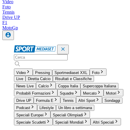
Video
Foto
Tennis
Drive UP
F1
MotoGp
Video
Pressing
Sportmediaset XXL
Foto
Live
Diretta Calcio
Risultati e Classifiche
News Live
Calcio
Coppa Italia
Supercoppa Italiana
Probabili Formazioni
Squadre
Mercato
Motori
Drive UP
Formula E
Tennis
Altri Sport
Sondaggi
Podcast
Lifestyle
Un libro a settimana
Speciali Europei
Speciali Olimpiadi
Speciale Scudetti
Speciali Mondiali
Altri Speciali