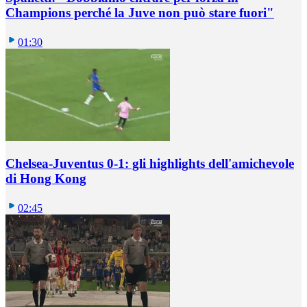
Champions perché la Juve non può stare fuori"
01:30
Chelsea-Juventus 0-1: gli highlights dell'amichevole
di Hong Kong
02:45