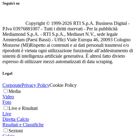
Seguici su
Copyright © 1999-
2026
RTI S.p.A. Business Digital -
P.Iva 03976881007 - Tutti i diritti riservati - Per la pubblicità
Mediamond S.p.A. - RTI S.p.A., Mediaset N.V., sede legale
Amsterdam (Paesi Bassi) - Uffici Viale Europa 46, 20093 Cologno
Monzese (MI)
Rispetto ai contenuti e ai dati personali trasmessi e/o
riprodotti è vietata ogni utilizzazione funzionale all’addestramento di
sistemi di intelligenza artificiale generativa. È altresì fatto divieto
espresso di utilizzare mezzi automatizzati di data scraping.
Legal
Corporate
Privacy Policy
Cookie Policy
Media
Video
Foto
Live e Risultati
Live
Diretta Calcio
Risultati e Classifiche
Sezioni