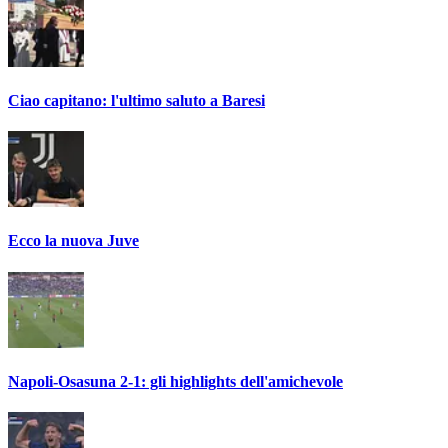
Ciao capitano: l'ultimo saluto a Baresi
Ecco la nuova Juve
Napoli-Osasuna 2-1: gli highlights dell'amichevole