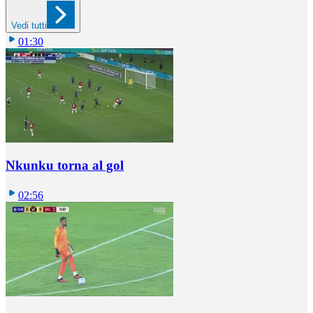
Vedi tutti
01:30
Nkunku torna al gol
02:56