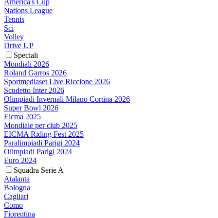
America's Cup
Nations League
Tennis
Sci
Volley
Drive UP
Speciali
Mondiali 2026
Roland Garros 2026
Sportmediaset Live Riccione 2026
Scudetto Inter 2026
Olimpiadi Invernali Milano Cortina 2026
Super Bowl 2026
Eicma 2025
Mondiale per club 2025
EICMA Riding Fest 2025
Paralimpiadi Parigi 2024
Olimpiadi Parigi 2024
Euro 2024
Squadra Serie A
Atalanta
Bologna
Cagliari
Como
Fiorentina