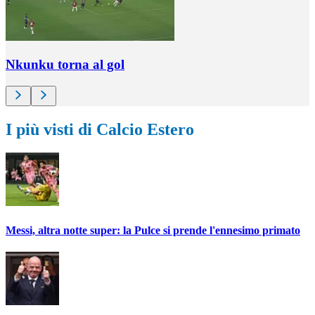
Nkunku torna al gol
I più visti di Calcio Estero
Messi, altra notte super: la Pulce si prende l'ennesimo primato