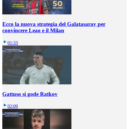
Ecco la nuova strategia del Galatasaray per
convincere Leao e il Milan
01:33
Gattuso si gode Ratkov
02:09