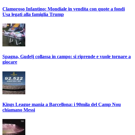
Clamoroso Infantino: Mondiale in vendita con quote a fondi
Usa legati alla famiglia Trump
Spagna, Gudelj collassa in campo: si riprende e vuole tornare a
giocare
Kings League mania a Barcellona: i 90mila del Camp Nou
chiamano Messi