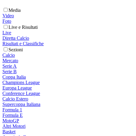
Media
Video
Foto
Live e Risultati
Live
Diretta Calcio
Risultati e Classifiche
Sezioni
Calcio
Mercato
Serie A
Serie B
Coppa Italia
Champions League
Europa League
Conference League
Calcio Estero
Supercoppa Italiana
Formula 1
Formula E
MotoGP
Altri Motori
Basket