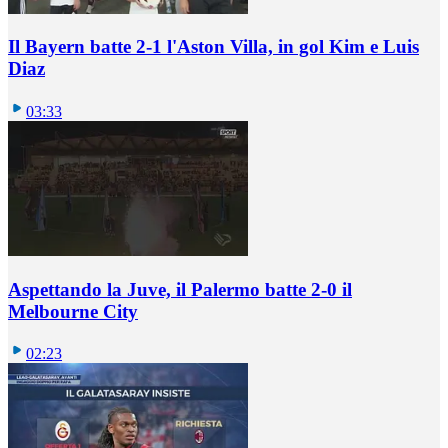
Il Bayern batte 2-1 l'Aston Villa, in gol Kim e Luis
Diaz
03:33
Aspettando la Juve, il Palermo batte 2-0 il
Melbourne City
02:23