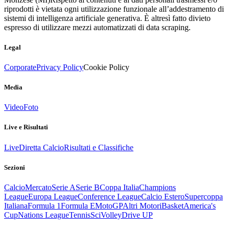
riprodotti è vietata ogni utilizzazione funzionale all’addestramento di
sistemi di intelligenza artificiale generativa. È altresì fatto divieto
espresso di utilizzare mezzi automatizzati di data scraping.
Legal
Corporate
Privacy Policy
Cookie Policy
Media
Video
Foto
Live e Risultati
Live
Diretta Calcio
Risultati e Classifiche
Sezioni
Calcio
Mercato
Serie A
Serie B
Coppa Italia
Champions
League
Europa League
Conference League
Calcio Estero
Supercoppa
Italiana
Formula 1
Formula E
MotoGP
Altri Motori
Basket
America's
Cup
Nations League
Tennis
Sci
Volley
Drive UP