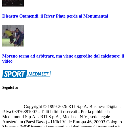
Disastro Otamendi, il River Plate perde al Monumental
Moreno torna ad arbitrare, ma viene aggredito dal calciatore: il
video
Seguici su
Copyright © 1999-
2026
RTI S.p.A. Business Digital -
P.Iva 03976881007 - Tutti i diritti riservati - Per la pubblicità
Mediamond S.p.A. - RTI S.p.A., Mediaset N.V., sede legale
Amsterdam (Paesi Bassi) - Uffici Viale Europa 46, 20093 Cologno
Monzese (MI)
Rispetto ai contenuti e ai dati personali trasmessi e/o