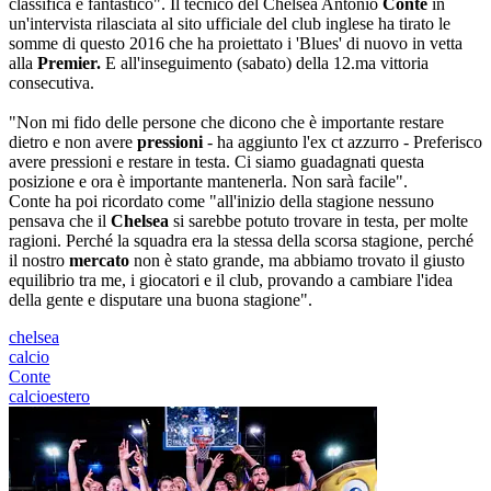
classifica è fantastico". Il tecnico del Chelsea Antonio
Conte
in
un'intervista rilasciata al sito ufficiale del club inglese ha tirato le
somme di questo 2016 che ha proiettato i 'Blues' di nuovo in vetta
alla
Premier.
E all'inseguimento (sabato) della 12.ma vittoria
consecutiva.
"Non mi fido delle persone che dicono che è importante restare
dietro e non avere
pressioni
- ha aggiunto l'ex ct azzurro - Preferisco
avere pressioni e restare in testa. Ci siamo guadagnati questa
posizione e ora è importante mantenerla. Non sarà facile".
Conte ha poi ricordato come "all'inizio della stagione nessuno
pensava che il
Chelsea
si sarebbe potuto trovare in testa, per molte
ragioni. Perché la squadra era la stessa della scorsa stagione, perché
il nostro
mercato
non è stato grande, ma abbiamo trovato il giusto
equilibrio tra me, i giocatori e il club, provando a cambiare l'idea
della gente e disputare una buona stagione".
chelsea
calcio
Conte
calcioestero