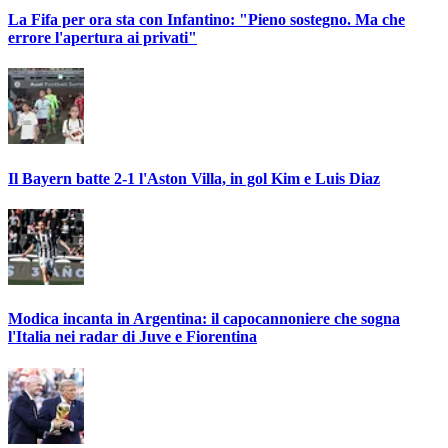
La Fifa per ora sta con Infantino: "Pieno sostegno. Ma che
errore l'apertura ai privati"
Il Bayern batte 2-1 l'Aston Villa, in gol Kim e Luis Diaz
Modica incanta in Argentina: il capocannoniere che sogna
l'Italia nei radar di Juve e Fiorentina