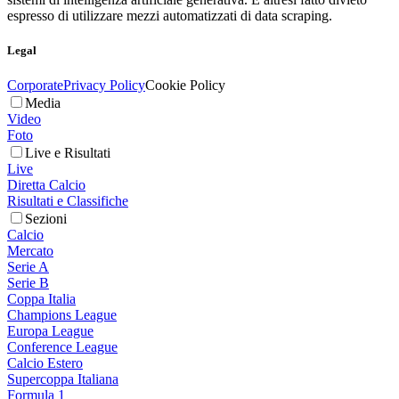
espresso di utilizzare mezzi automatizzati di data scraping.
Legal
Corporate
Privacy Policy
Cookie Policy
Media
Video
Foto
Live e Risultati
Live
Diretta Calcio
Risultati e Classifiche
Sezioni
Calcio
Mercato
Serie A
Serie B
Coppa Italia
Champions League
Europa League
Conference League
Calcio Estero
Supercoppa Italiana
Formula 1