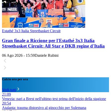
Estathé 3x3 Italia Streetbasket Circuit
Gran finale a Riccione per l'Estathé 3x3 Italia
Streetbasket Circuit: All Star e DKB regine d'Italia
06 Ago 2026 - 15:59
Daniele Rubini
Calcio ora per ora
Vedi tutti
21:09
Venezia: pari a Brest nell'ultimo test prima dell'inizio della stagione
20:54
Atalanta: trauma distorsivo al ginocchio per Sulemana