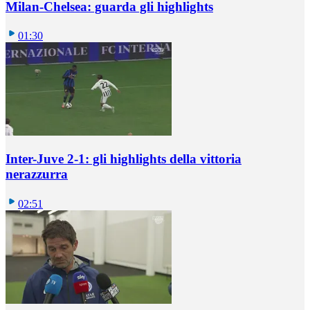
Milan-Chelsea: guarda gli highlights
01:30
Inter-Juve 2-1: gli highlights della vittoria
nerazzurra
02:51