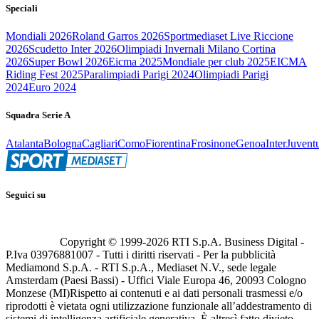
Speciali
Mondiali 2026
Roland Garros 2026
Sportmediaset Live Riccione
2026
Scudetto Inter 2026
Olimpiadi Invernali Milano Cortina
2026
Super Bowl 2026
Eicma 2025
Mondiale per club 2025
EICMA
Riding Fest 2025
Paralimpiadi Parigi 2024
Olimpiadi Parigi
2024
Euro 2024
Squadra Serie A
Atalanta
Bologna
Cagliari
Como
Fiorentina
Frosinone
Genoa
Inter
Juvent
Seguici su
Copyright © 1999-
2026
RTI S.p.A. Business Digital -
P.Iva 03976881007 - Tutti i diritti riservati - Per la pubblicità
Mediamond S.p.A. - RTI S.p.A., Mediaset N.V., sede legale
Amsterdam (Paesi Bassi) - Uffici Viale Europa 46, 20093 Cologno
Monzese (MI)
Rispetto ai contenuti e ai dati personali trasmessi e/o
riprodotti è vietata ogni utilizzazione funzionale all’addestramento di
sistemi di intelligenza artificiale generativa. È altresì fatto divieto