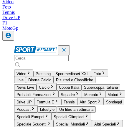
Video
Foto
Tennis
Drive UP
F1
MotoGp
Video
Pressing
Sportmediaset XXL
Foto
Live
Diretta Calcio
Risultati e Classifiche
News Live
Calcio
Coppa Italia
Supercoppa Italiana
Probabili Formazioni
Squadre
Mercato
Motori
Drive UP
Formula E
Tennis
Altri Sport
Sondaggi
Podcast
Lifestyle
Un libro a settimana
Speciali Europei
Speciali Olimpiadi
Speciale Scudetti
Speciali Mondiali
Altri Speciali