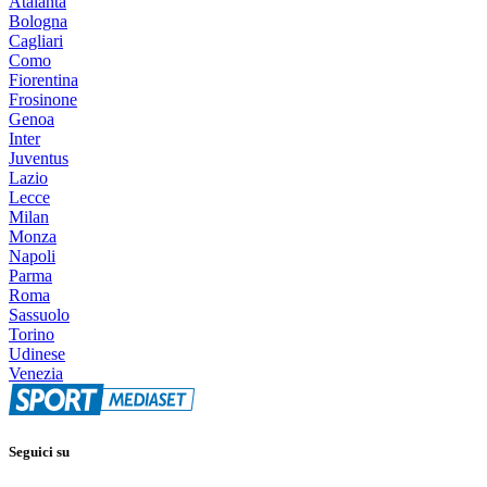
Atalanta
Bologna
Cagliari
Como
Fiorentina
Frosinone
Genoa
Inter
Juventus
Lazio
Lecce
Milan
Monza
Napoli
Parma
Roma
Sassuolo
Torino
Udinese
Venezia
Seguici su