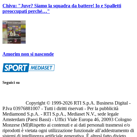
Chivu: "Juve? Siamo la squadra da battere! Io e Spalletti
preoccupati perché…"
Amorim non si nasconde
Seguici su
Copyright © 1999-
2026
RTI S.p.A. Business Digital -
P.Iva 03976881007 - Tutti i diritti riservati - Per la pubblicità
Mediamond S.p.A. - RTI S.p.A., Mediaset N.V., sede legale
Amsterdam (Paesi Bassi) - Uffici Viale Europa 46, 20093 Cologno
Monzese (MI)
Rispetto ai contenuti e ai dati personali trasmessi e/o
riprodotti è vietata ogni utilizzazione funzionale all’addestramento di
sistemi di intelligenza artificiale generativa. È altresì fatto divieto