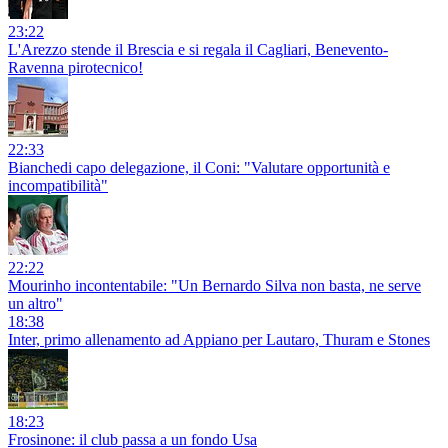
23:22
L'Arezzo stende il Brescia e si regala il Cagliari, Benevento-
Ravenna pirotecnico!
22:33
Bianchedi capo delegazione, il Coni: "Valutare opportunità e
incompatibilità"
22:22
Mourinho incontentabile: "Un Bernardo Silva non basta, ne serve
un altro"
18:38
Inter, primo allenamento ad Appiano per Lautaro, Thuram e Stones
18:23
Frosinone: il club passa a un fondo Usa