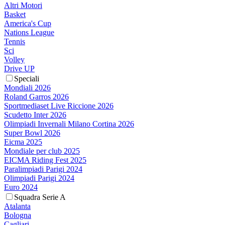
Altri Motori
Basket
America's Cup
Nations League
Tennis
Sci
Volley
Drive UP
Speciali
Mondiali 2026
Roland Garros 2026
Sportmediaset Live Riccione 2026
Scudetto Inter 2026
Olimpiadi Invernali Milano Cortina 2026
Super Bowl 2026
Eicma 2025
Mondiale per club 2025
EICMA Riding Fest 2025
Paralimpiadi Parigi 2024
Olimpiadi Parigi 2024
Euro 2024
Squadra Serie A
Atalanta
Bologna
Cagliari