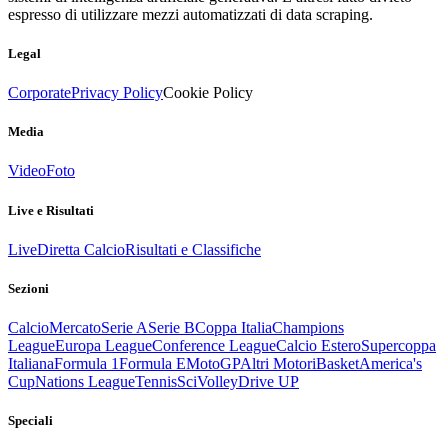
espresso di utilizzare mezzi automatizzati di data scraping.
Legal
Corporate
Privacy Policy
Cookie Policy
Media
Video
Foto
Live e Risultati
Live
Diretta Calcio
Risultati e Classifiche
Sezioni
Calcio
Mercato
Serie A
Serie B
Coppa Italia
Champions
League
Europa League
Conference League
Calcio Estero
Supercoppa
Italiana
Formula 1
Formula E
MotoGP
Altri Motori
Basket
America's
Cup
Nations League
Tennis
Sci
Volley
Drive UP
Speciali