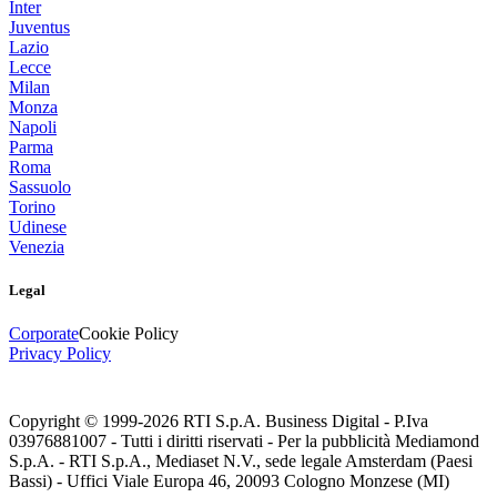
Inter
Juventus
Lazio
Lecce
Milan
Monza
Napoli
Parma
Roma
Sassuolo
Torino
Udinese
Venezia
Legal
Corporate
Cookie Policy
Privacy Policy
Copyright © 1999-
2026
RTI S.p.A. Business Digital - P.Iva
03976881007 - Tutti i diritti riservati - Per la pubblicità Mediamond
S.p.A. - RTI S.p.A., Mediaset N.V., sede legale Amsterdam (Paesi
Bassi) - Uffici Viale Europa 46, 20093 Cologno Monzese (MI)