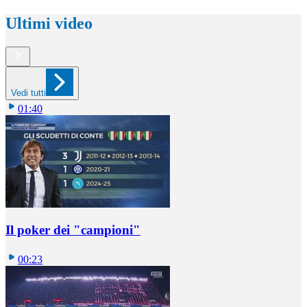
Ultimi video
Vedi tutti
01:40
Il poker dei "campioni"
00:23