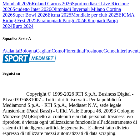
Mondiali 2026
Roland Garros 2026
Sportmediaset Live Riccione
2026
Scudetto Inter 2026
Olimpiadi Invernali Milano Cortina
2026
Super Bowl 2026
Eicma 2025
Mondiale per club 2025
EICMA
Riding Fest 2025
Paralimpiadi Parigi 2024
Olimpiadi Parigi
2024
Euro 2024
Squadra Serie A
Atalanta
Bologna
Cagliari
Como
Fiorentina
Frosinone
Genoa
Inter
Juvent
Seguici su
Copyright © 1999-
2026
RTI S.p.A. Business Digital -
P.Iva 03976881007 - Tutti i diritti riservati - Per la pubblicità
Mediamond S.p.A. - RTI S.p.A., Mediaset N.V., sede legale
Amsterdam (Paesi Bassi) - Uffici Viale Europa 46, 20093 Cologno
Monzese (MI)
Rispetto ai contenuti e ai dati personali trasmessi e/o
riprodotti è vietata ogni utilizzazione funzionale all’addestramento di
sistemi di intelligenza artificiale generativa. È altresì fatto divieto
espresso di utilizzare mezzi automatizzati di data scraping.