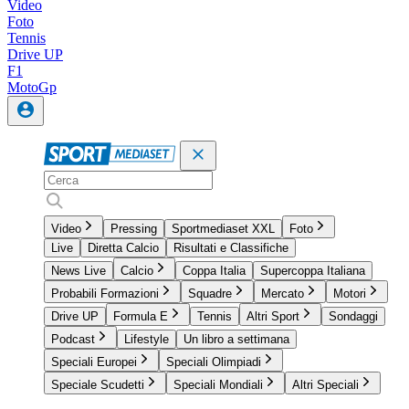
Video
Foto
Tennis
Drive UP
F1
MotoGp
Video
Pressing
Sportmediaset XXL
Foto
Live
Diretta Calcio
Risultati e Classifiche
News Live
Calcio
Coppa Italia
Supercoppa Italiana
Probabili Formazioni
Squadre
Mercato
Motori
Drive UP
Formula E
Tennis
Altri Sport
Sondaggi
Podcast
Lifestyle
Un libro a settimana
Speciali Europei
Speciali Olimpiadi
Speciale Scudetti
Speciali Mondiali
Altri Speciali