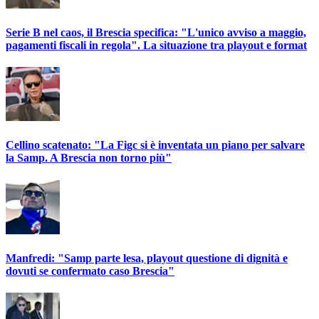
Serie B nel caos, il Brescia specifica: "L'unico avviso a maggio,
pagamenti fiscali in regola". La situazione tra playout e format
Cellino scatenato: "La Figc si è inventata un piano per salvare
la Samp. A Brescia non torno più"
Manfredi: "Samp parte lesa, playout questione di dignità e
dovuti se confermato caso Brescia"