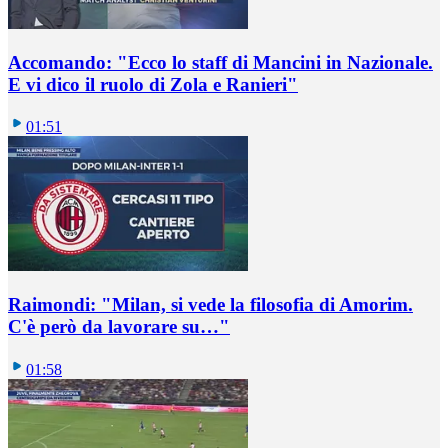
Accomando: "Ecco lo staff di Mancini in Nazionale.
E vi dico il ruolo di Zola e Ranieri"
01:51
Raimondi: "Milan, si vede la filosofia di Amorim.
C'è però da lavorare su…"
01:58