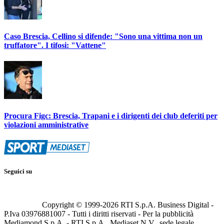
Caso Brescia, Cellino si difende: "Sono una vittima non un
truffatore". I tifosi: "Vattene"
Procura Figc: Brescia, Trapani e i dirigenti dei club deferiti per
violazioni amministrative
Seguici su
Copyright © 1999-
2026
RTI S.p.A. Business Digital -
P.Iva 03976881007 - Tutti i diritti riservati - Per la pubblicità
Mediamond S.p.A. - RTI S.p.A., Mediaset N.V., sede legale