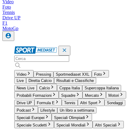
Video
Foto
Tennis
Drive UP
F1
MotoGp
Video
Pressing
Sportmediaset XXL
Foto
Live
Diretta Calcio
Risultati e Classifiche
News Live
Calcio
Coppa Italia
Supercoppa Italiana
Probabili Formazioni
Squadre
Mercato
Motori
Drive UP
Formula E
Tennis
Altri Sport
Sondaggi
Podcast
Lifestyle
Un libro a settimana
Speciali Europei
Speciali Olimpiadi
Speciale Scudetti
Speciali Mondiali
Altri Speciali