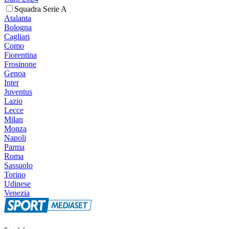
Squadra Serie A
Atalanta
Bologna
Cagliari
Como
Fiorentina
Frosinone
Genoa
Inter
Juventus
Lazio
Lecce
Milan
Monza
Napoli
Parma
Roma
Sassuolo
Torino
Udinese
Venezia