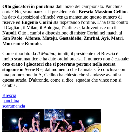
Otto giocatori in panchina
dall'inizio del campionato. Panchina
corta? No, scaramanzia. Il presidente del
Brescia Massimo Cellino
ha dato disposizioni affinché venga mantenuto questo numero di
riserve ed
Eugenio Corini
sta rispettando l'ordine. L’ha fatto contro
il Cagliari, il Milan, il Bologna, l’Udinese, la Juventus e ora il
Napoli
. Otto i cambi a disposizione di mister Corini nel match al
San Paolo
:
Alfonso, Mateju, Gastaldello, Zmrhal, Ayè, Matri,
Morosini e Romulo
.
Come riportato da
Il Mattino
, infatti, il presidente del Brescia è
molto scaramantico e ha dato ordini precisi. Il numero non è casuale:
otto erano i giocatori che si potevano portare nella scorsa
stagione in Serie B
e, dal momento che l’annata si è conclusa con
una promozione in A, Cellino ha chiesto che si andasse avanti su
questa strada. D'altronde, come si dice, squadra che vince non si
cambia.
Brescia
panchina
scaramanzia