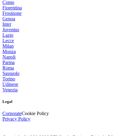
Como
Fiorentina
Frosinone
Genoa
Inter
Juventus
Lazio
Lecce
Milan
Monza
Napoli
Parma
Roma
Sassuolo
Torino
Udinese
Venezia
Legal
Corporate
Cookie Policy
Privacy Policy