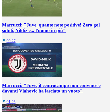
Marrucci: "Juve, quante note positive! Zero gol
subiti, Yildiz e... l'uomo in più"
00:27
Marrucci: "Juve, il centrocampo non convince e
davanti Vlahovic ha lasciato un vuoto"
01:26