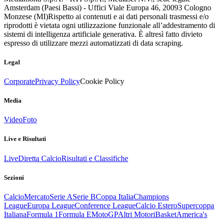
Amsterdam (Paesi Bassi) - Uffici Viale Europa 46, 20093 Cologno
Monzese (MI)
Rispetto ai contenuti e ai dati personali trasmessi e/o
riprodotti è vietata ogni utilizzazione funzionale all’addestramento di
sistemi di intelligenza artificiale generativa. È altresì fatto divieto
espresso di utilizzare mezzi automatizzati di data scraping.
Legal
Corporate
Privacy Policy
Cookie Policy
Media
Video
Foto
Live e Risultati
Live
Diretta Calcio
Risultati e Classifiche
Sezioni
Calcio
Mercato
Serie A
Serie B
Coppa Italia
Champions
League
Europa League
Conference League
Calcio Estero
Supercoppa
Italiana
Formula 1
Formula E
MotoGP
Altri Motori
Basket
America's