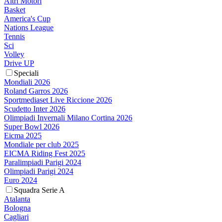
Altri Motori
Basket
America's Cup
Nations League
Tennis
Sci
Volley
Drive UP
Speciali
Mondiali 2026
Roland Garros 2026
Sportmediaset Live Riccione 2026
Scudetto Inter 2026
Olimpiadi Invernali Milano Cortina 2026
Super Bowl 2026
Eicma 2025
Mondiale per club 2025
EICMA Riding Fest 2025
Paralimpiadi Parigi 2024
Olimpiadi Parigi 2024
Euro 2024
Squadra Serie A
Atalanta
Bologna
Cagliari