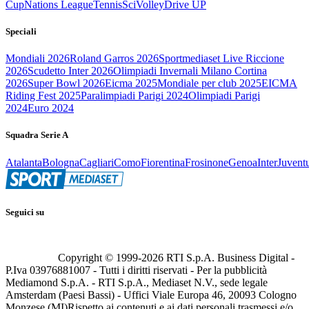
Cup
Nations League
Tennis
Sci
Volley
Drive UP
Speciali
Mondiali 2026
Roland Garros 2026
Sportmediaset Live Riccione
2026
Scudetto Inter 2026
Olimpiadi Invernali Milano Cortina
2026
Super Bowl 2026
Eicma 2025
Mondiale per club 2025
EICMA
Riding Fest 2025
Paralimpiadi Parigi 2024
Olimpiadi Parigi
2024
Euro 2024
Squadra Serie A
Atalanta
Bologna
Cagliari
Como
Fiorentina
Frosinone
Genoa
Inter
Juvent
Seguici su
Copyright © 1999-
2026
RTI S.p.A. Business Digital -
P.Iva 03976881007 - Tutti i diritti riservati - Per la pubblicità
Mediamond S.p.A. - RTI S.p.A., Mediaset N.V., sede legale
Amsterdam (Paesi Bassi) - Uffici Viale Europa 46, 20093 Cologno
Monzese (MI)
Rispetto ai contenuti e ai dati personali trasmessi e/o