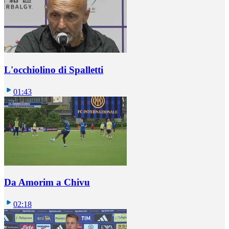
L'occhiolino di Spalletti
01:43
Da Amorim a Chivu
02:18