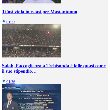
Tifosi viola in estasi per Mastantuono
01:33
Salah, l’accoglienza a Trebisonda è folle quasi come
il suo stipendio…
01:36