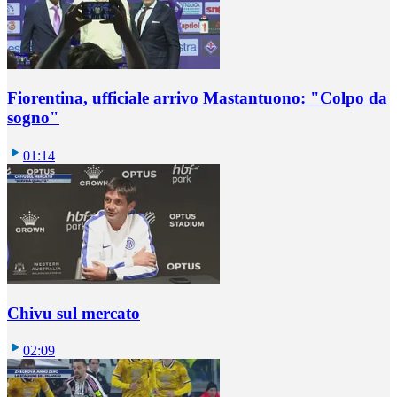
Fiorentina, ufficiale arrivo Mastantuono: "Colpo da
sogno"
01:14
Chivu sul mercato
02:09