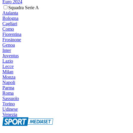
Euro 2024
Squadra Serie A
Atalanta
Bologna
Cagliari
Como
Fiorentina
Frosinone
Genoa
Inter
Juventus
Lazio
Lecce
Milan
Monza
Napoli
Parma
Roma
Sassuolo
Torino
Udinese
Venezia