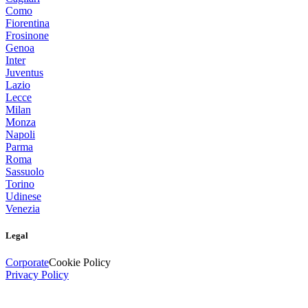
Como
Fiorentina
Frosinone
Genoa
Inter
Juventus
Lazio
Lecce
Milan
Monza
Napoli
Parma
Roma
Sassuolo
Torino
Udinese
Venezia
Legal
Corporate
Cookie Policy
Privacy Policy