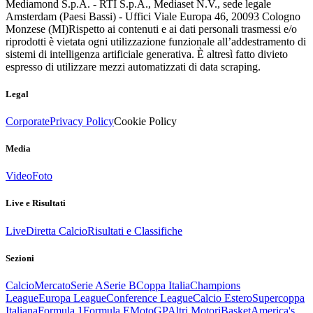
Mediamond S.p.A. - RTI S.p.A., Mediaset N.V., sede legale
Amsterdam (Paesi Bassi) - Uffici Viale Europa 46, 20093 Cologno
Monzese (MI)
Rispetto ai contenuti e ai dati personali trasmessi e/o
riprodotti è vietata ogni utilizzazione funzionale all’addestramento di
sistemi di intelligenza artificiale generativa. È altresì fatto divieto
espresso di utilizzare mezzi automatizzati di data scraping.
Legal
Corporate
Privacy Policy
Cookie Policy
Media
Video
Foto
Live e Risultati
Live
Diretta Calcio
Risultati e Classifiche
Sezioni
Calcio
Mercato
Serie A
Serie B
Coppa Italia
Champions
League
Europa League
Conference League
Calcio Estero
Supercoppa
Italiana
Formula 1
Formula E
MotoGP
Altri Motori
Basket
America's