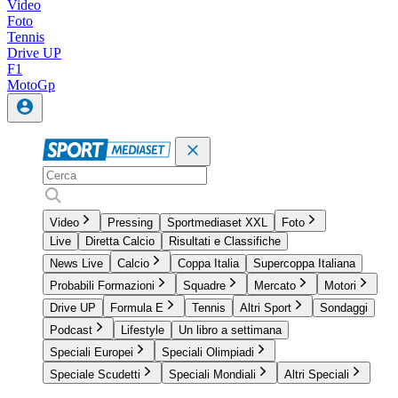
Video
Foto
Tennis
Drive UP
F1
MotoGp
Video
Pressing
Sportmediaset XXL
Foto
Live
Diretta Calcio
Risultati e Classifiche
News Live
Calcio
Coppa Italia
Supercoppa Italiana
Probabili Formazioni
Squadre
Mercato
Motori
Drive UP
Formula E
Tennis
Altri Sport
Sondaggi
Podcast
Lifestyle
Un libro a settimana
Speciali Europei
Speciali Olimpiadi
Speciale Scudetti
Speciali Mondiali
Altri Speciali