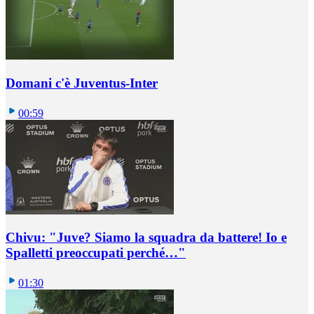
Domani c'è Juventus-Inter
00:59
Chivu: "Juve? Siamo la squadra da battere! Io e
Spalletti preoccupati perché…"
01:30