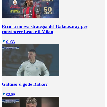
Ecco la nuova strategia del Galatasaray per
convincere Leao e il Milan
01:33
Gattuso si gode Ratkov
02:09