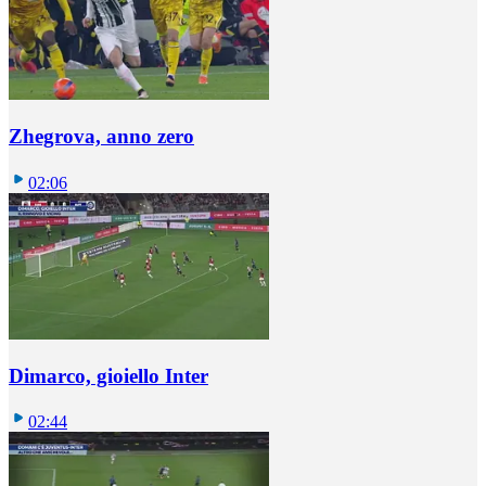
Zhegrova, anno zero
02:06
Dimarco, gioiello Inter
02:44