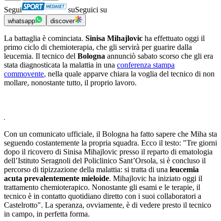
Segui
su
Seguici su
whatsapp
discover
La battaglia è cominciata.
Sinisa Mihajlovic
ha effettuato oggi il
primo ciclo di chemioterapia, che gli servirà per guarire dalla
leucemia. Il tecnico del
Bologna
annunciò sabato scorso che gli era
stata diagnosticata la malattia in una
conferenza stampa
commovente
, nella quale apparve chiara la voglia del tecnico di non
mollare, nonostante tutto, il proprio lavoro.
Con un comunicato ufficiale, il Bologna ha fatto sapere che Miha sta
seguendo costantemente la propria squadra. Ecco il testo: "Tre giorni
dopo il ricovero di Sinisa Mihajlovic presso il reparto di ematologia
dell’Istituto Seragnoli del Policlinico Sant’Orsola, si è concluso il
percorso di tipizzazione della malattia: si tratta di una
leucemia
acuta prevalentemente mieloide
. Mihajlovic ha iniziato oggi il
trattamento chemioterapico. Nonostante gli esami e le terapie, il
tecnico è in contatto quotidiano diretto con i suoi collaboratori a
Castelrotto". La speranza, ovviamente, è di vedere presto il tecnico
in campo, in perfetta forma.