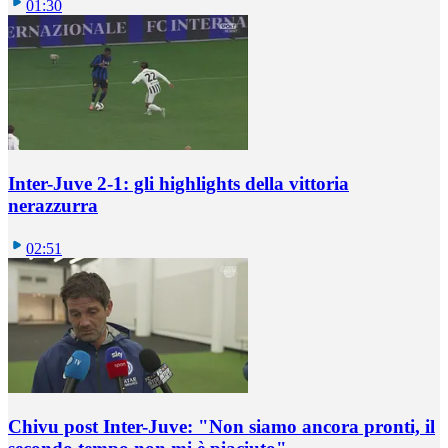
01:30
Inter-Juve 2-1: gli highlights della vittoria
nerazzurra
02:51
Chivu post Inter-Juve: "Non siamo ancora pronti, il