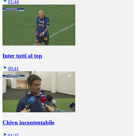
01:44
Inter tutti al top
00:41
Chivu incontentabile
01:25