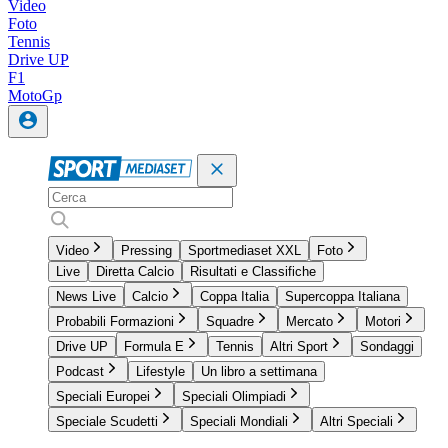
Video
Foto
Tennis
Drive UP
F1
MotoGp
Video
Pressing
Sportmediaset XXL
Foto
Live
Diretta Calcio
Risultati e Classifiche
News Live
Calcio
Coppa Italia
Supercoppa Italiana
Probabili Formazioni
Squadre
Mercato
Motori
Drive UP
Formula E
Tennis
Altri Sport
Sondaggi
Podcast
Lifestyle
Un libro a settimana
Speciali Europei
Speciali Olimpiadi
Speciale Scudetti
Speciali Mondiali
Altri Speciali