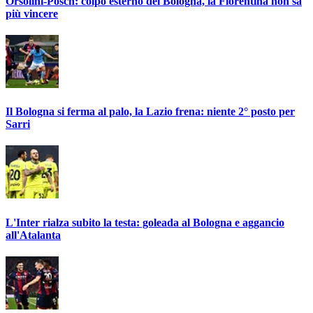
Orsolini-Posch: colpo esterno del Bologna, la Fiorentina non sa
più vincere
Il Bologna si ferma al palo, la Lazio frena: niente 2° posto per
Sarri
L'Inter rialza subito la testa: goleada al Bologna e aggancio
all'Atalanta