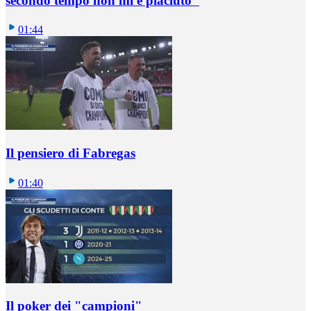
secondo tempo non mi è piaciuto"
01:44
Il pensiero di Fabregas
01:40
Il poker dei "campioni"