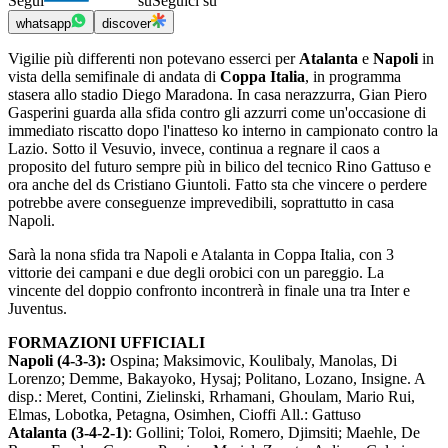
Segui
su
Seguici su
whatsapp
discover
Vigilie più differenti non potevano esserci per
Atalanta
e
Napoli
in
vista della semifinale di andata di
Coppa Italia
, in programma
stasera allo stadio Diego Maradona. In casa nerazzurra, Gian Piero
Gasperini guarda alla sfida contro gli azzurri come un'occasione di
immediato riscatto dopo l'inatteso ko interno in campionato contro la
Lazio. Sotto il Vesuvio, invece, continua a regnare il caos a
proposito del futuro sempre più in bilico del tecnico Rino Gattuso e
ora anche del ds Cristiano Giuntoli. Fatto sta che vincere o perdere
potrebbe avere conseguenze imprevedibili, soprattutto in casa
Napoli.
Sarà la nona sfida tra Napoli e Atalanta in Coppa Italia, con 3
vittorie dei campani e due degli orobici con un pareggio. La
vincente del doppio confronto incontrerà in finale una tra Inter e
Juventus.
FORMAZIONI UFFICIALI
Napoli (4-3-3):
Ospina; Maksimovic, Koulibaly, Manolas, Di
Lorenzo; Demme, Bakayoko, Hysaj; Politano, Lozano, Insigne. A
disp.: Meret, Contini, Zielinski, Rrhamani, Ghoulam, Mario Rui,
Elmas, Lobotka, Petagna, Osimhen, Cioffi All.: Gattuso
Atalanta (3-4-2-1)
: Gollini; Toloi, Romero, Djimsiti; Maehle, De