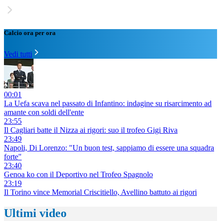
Calcio ora per ora
Vedi tutti
00:01
La Uefa scava nel passato di Infantino: indagine su risarcimento ad
amante con soldi dell'ente
23:55
Il Cagliari batte il Nizza ai rigori: suo il trofeo Gigi Riva
23:49
Napoli, Di Lorenzo: "Un buon test, sappiamo di essere una squadra
forte"
23:40
Genoa ko con il Deportivo nel Trofeo Spagnolo
23:19
Il Torino vince Memorial Criscitiello, Avellino battuto ai rigori
Ultimi video