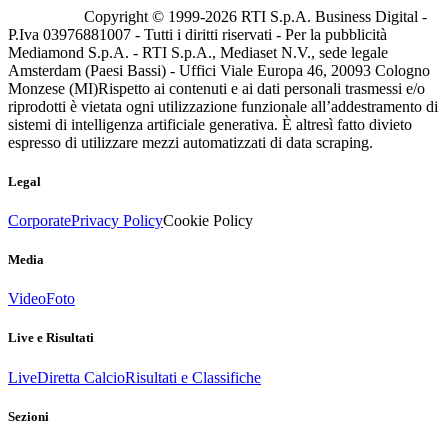
Copyright © 1999-
2026
RTI S.p.A. Business Digital -
P.Iva 03976881007 - Tutti i diritti riservati - Per la pubblicità
Mediamond S.p.A. - RTI S.p.A., Mediaset N.V., sede legale
Amsterdam (Paesi Bassi) - Uffici Viale Europa 46, 20093 Cologno
Monzese (MI)
Rispetto ai contenuti e ai dati personali trasmessi e/o
riprodotti è vietata ogni utilizzazione funzionale all’addestramento di
sistemi di intelligenza artificiale generativa. È altresì fatto divieto
espresso di utilizzare mezzi automatizzati di data scraping.
Legal
Corporate
Privacy Policy
Cookie Policy
Media
Video
Foto
Live e Risultati
Live
Diretta Calcio
Risultati e Classifiche
Sezioni