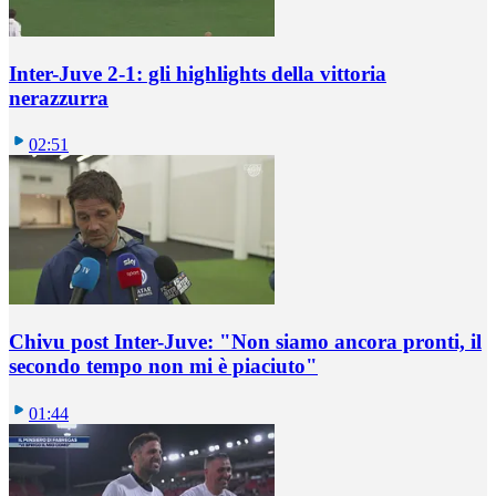
Inter-Juve 2-1: gli highlights della vittoria
nerazzurra
02:51
Chivu post Inter-Juve: "Non siamo ancora pronti, il
secondo tempo non mi è piaciuto"
01:44