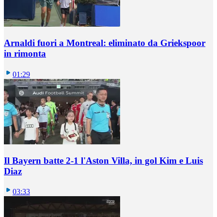
Arnaldi fuori a Montreal: eliminato da Griekspoor
in rimonta
01:29
Il Bayern batte 2-1 l'Aston Villa, in gol Kim e Luis
Diaz
03:33