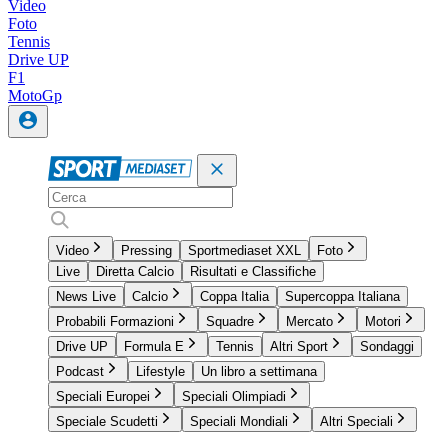
Video
Foto
Tennis
Drive UP
F1
MotoGp
Video
Pressing
Sportmediaset XXL
Foto
Live
Diretta Calcio
Risultati e Classifiche
News Live
Calcio
Coppa Italia
Supercoppa Italiana
Probabili Formazioni
Squadre
Mercato
Motori
Drive UP
Formula E
Tennis
Altri Sport
Sondaggi
Podcast
Lifestyle
Un libro a settimana
Speciali Europei
Speciali Olimpiadi
Speciale Scudetti
Speciali Mondiali
Altri Speciali