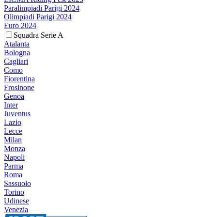
Paralimpiadi Parigi 2024
Olimpiadi Parigi 2024
Euro 2024
Squadra Serie A
Atalanta
Bologna
Cagliari
Como
Fiorentina
Frosinone
Genoa
Inter
Juventus
Lazio
Lecce
Milan
Monza
Napoli
Parma
Roma
Sassuolo
Torino
Udinese
Venezia