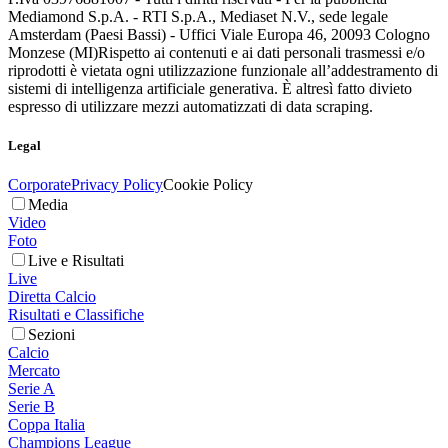
Mediamond S.p.A. - RTI S.p.A., Mediaset N.V., sede legale
Amsterdam (Paesi Bassi) - Uffici Viale Europa 46, 20093 Cologno
Monzese (MI)
Rispetto ai contenuti e ai dati personali trasmessi e/o
riprodotti è vietata ogni utilizzazione funzionale all’addestramento di
sistemi di intelligenza artificiale generativa. È altresì fatto divieto
espresso di utilizzare mezzi automatizzati di data scraping.
Legal
Corporate
Privacy Policy
Cookie Policy
Media
Video
Foto
Live e Risultati
Live
Diretta Calcio
Risultati e Classifiche
Sezioni
Calcio
Mercato
Serie A
Serie B
Coppa Italia
Champions League