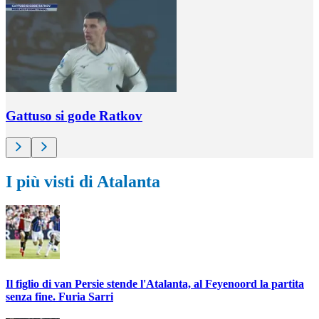
Gattuso si gode Ratkov
I più visti di Atalanta
Il figlio di van Persie stende l'Atalanta, al Feyenoord la partita
senza fine. Furia Sarri