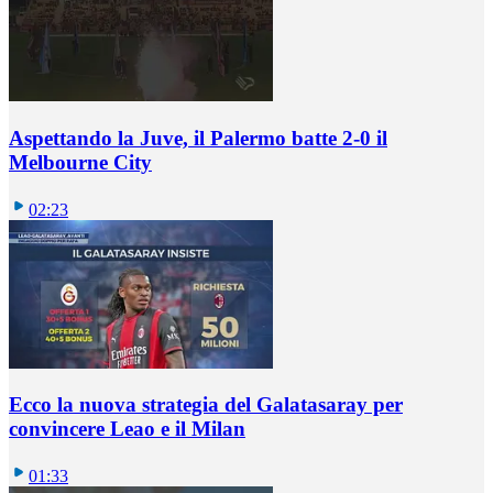
Aspettando la Juve, il Palermo batte 2-0 il
Melbourne City
02:23
Ecco la nuova strategia del Galatasaray per
convincere Leao e il Milan
01:33