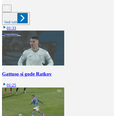
Vedi tutti
01:33
Gattuso si gode Ratkov
01:25