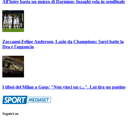
All'Inter basta un guizzo di Darmian: Inzaghi vola in semifinale
Zaccagni-Felipe Anderson, Lazio da Champions: Sarri batte la
Dea e l'aggancia
I tifosi del Milan a Gasp: "Non vinci un c...". Lui tira un panino
Seguici su