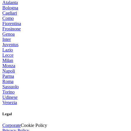
Atalanta
Bologna
Cagliari
Como
Fiorentina
Frosinone
Genoa
Inter
Juventus
Lazio
Lecce
Milan
Monza
Napoli
Parma
Roma
Sassuolo
Torino
Udinese
Venezia
Legal
Corporate
Cookie Policy
Privacy Policy