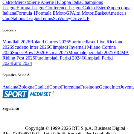
Calcio
Mercato
Serie A
Serie B
Coppa Italia
Champions
League
Europa League
Conference League
Calcio Estero
Supercoppa
Italiana
Formula 1
Formula E
MotoGP
Altri Motori
Basket
America's
Cup
Nations League
Tennis
Sci
Volley
Drive UP
Speciali
Mondiali 2026
Roland Garros 2026
Sportmediaset Live Riccione
2026
Scudetto Inter 2026
Olimpiadi Invernali Milano Cortina
2026
Super Bowl 2026
Eicma 2025
Mondiale per club 2025
EICMA
Riding Fest 2025
Paralimpiadi Parigi 2024
Olimpiadi Parigi
2024
Euro 2024
Squadra Serie A
Atalanta
Bologna
Cagliari
Como
Fiorentina
Frosinone
Genoa
Inter
Juvent
Seguici su
Copyright © 1999-
2026
RTI S.p.A. Business Digital -
P.Iva 03976881007 - Tutti i diritti riservati - Per la pubblicità