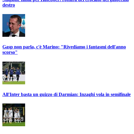
destro
Gasp non parla, c'è Marino: "Rivediamo i fantasmi dell'anno
scorso"
All'Inter basta un guizzo di Darmian: Inzaghi vola in semifinale