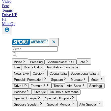
Video
Foto
Tennis
Drive UP
F1
MotoGp
Video
Pressing
Sportmediaset XXL
Foto
Live
Diretta Calcio
Risultati e Classifiche
News Live
Calcio
Coppa Italia
Supercoppa Italiana
Probabili Formazioni
Squadre
Mercato
Motori
Drive UP
Formula E
Tennis
Altri Sport
Sondaggi
Podcast
Lifestyle
Un libro a settimana
Speciali Europei
Speciali Olimpiadi
Speciale Scudetti
Speciali Mondiali
Altri Speciali