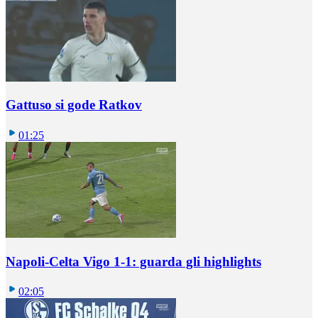
Gattuso si gode Ratkov
01:25
Napoli-Celta Vigo 1-1: guarda gli highlights
02:05