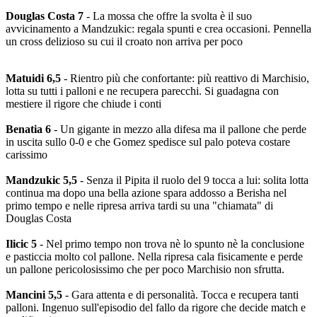
Douglas Costa 7
- La mossa che offre la svolta è il suo
avvicinamento a Mandzukic: regala spunti e crea occasioni. Pennella
un cross delizioso su cui il croato non arriva per poco
Matuidi 6,5
- Rientro più che confortante: più reattivo di Marchisio,
lotta su tutti i palloni e ne recupera parecchi. Si guadagna con
mestiere il rigore che chiude i conti
Benatia 6
- Un gigante in mezzo alla difesa ma il pallone che perde
in uscita sullo 0-0 e che Gomez spedisce sul palo poteva costare
carissimo
Mandzukic 5,5
- Senza il Pipita il ruolo del 9 tocca a lui: solita lotta
continua ma dopo una bella azione spara addosso a Berisha nel
primo tempo e nelle ripresa arriva tardi su una "chiamata" di
Douglas Costa
Ilicic 5
- Nel primo tempo non trova nè lo spunto nè la conclusione
e pasticcia molto col pallone. Nella ripresa cala fisicamente e perde
un pallone pericolosissimo che per poco Marchisio non sfrutta.
Mancini 5,5
- Gara attenta e di personalità. Tocca e recupera tanti
palloni. Ingenuo sull'episodio del fallo da rigore che decide match e