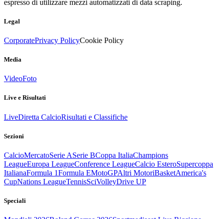
espresso di utilizzare mezzi automatizzati di data scraping.
Legal
Corporate
Privacy Policy
Cookie Policy
Media
Video
Foto
Live e Risultati
Live
Diretta Calcio
Risultati e Classifiche
Sezioni
Calcio
Mercato
Serie A
Serie B
Coppa Italia
Champions
League
Europa League
Conference League
Calcio Estero
Supercoppa
Italiana
Formula 1
Formula E
MotoGP
Altri Motori
Basket
America's
Cup
Nations League
Tennis
Sci
Volley
Drive UP
Speciali