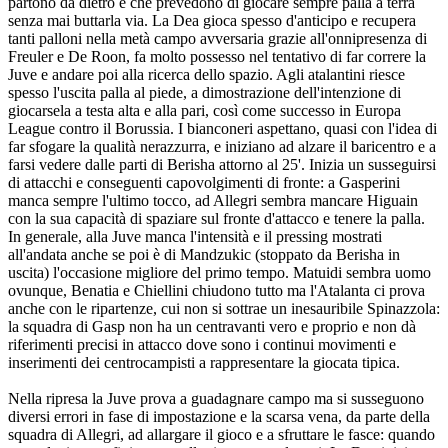
partono da dietro e che prevedono di giocare sempre palla a terra
senza mai buttarla via. La Dea gioca spesso d'anticipo e recupera
tanti palloni nella metà campo avversaria grazie all'onnipresenza di
Freuler e De Roon, fa molto possesso nel tentativo di far correre la
Juve e andare poi alla ricerca dello spazio. Agli atalantini riesce
spesso l'uscita palla al piede, a dimostrazione dell'intenzione di
giocarsela a testa alta e alla pari, così come successo in Europa
League contro il Borussia. I bianconeri aspettano, quasi con l'idea di
far sfogare la qualità nerazzurra, e iniziano ad alzare il baricentro e a
farsi vedere dalle parti di Berisha attorno al 25'. Inizia un susseguirsi
di attacchi e conseguenti capovolgimenti di fronte: a Gasperini
manca sempre l'ultimo tocco, ad Allegri sembra mancare Higuain
con la sua capacità di spaziare sul fronte d'attacco e tenere la palla.
In generale, alla Juve manca l'intensità e il pressing mostrati
all'andata anche se poi è di Mandzukic (stoppato da Berisha in
uscita) l'occasione migliore del primo tempo. Matuidi sembra uomo
ovunque, Benatia e Chiellini chiudono tutto ma l'Atalanta ci prova
anche con le ripartenze, cui non si sottrae un inesauribile Spinazzola:
la squadra di Gasp non ha un centravanti vero e proprio e non dà
riferimenti precisi in attacco dove sono i continui movimenti e
inserimenti dei centrocampisti a rappresentare la giocata tipica.
Nella ripresa la Juve prova a guadagnare campo ma si susseguono
diversi errori in fase di impostazione e la scarsa vena, da parte della
squadra di Allegri, ad allargare il gioco e a sfruttare le fasce: quando