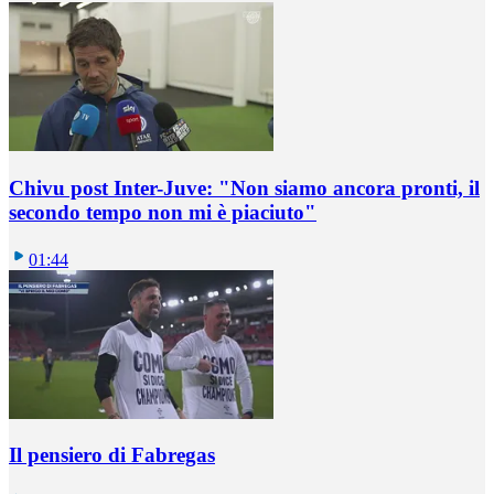
Chivu post Inter-Juve: "Non siamo ancora pronti, il
secondo tempo non mi è piaciuto"
01:44
Il pensiero di Fabregas