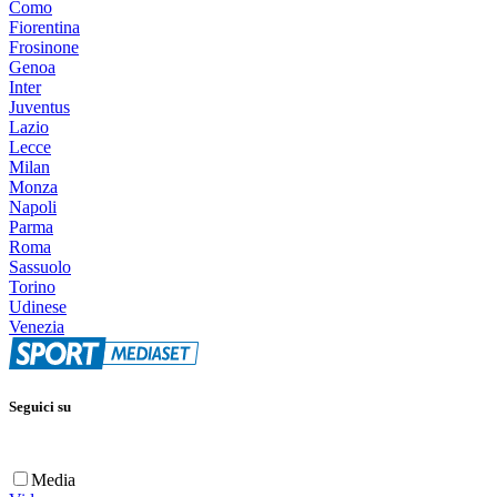
Como
Fiorentina
Frosinone
Genoa
Inter
Juventus
Lazio
Lecce
Milan
Monza
Napoli
Parma
Roma
Sassuolo
Torino
Udinese
Venezia
Seguici su
Media