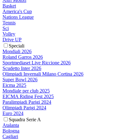
Altri Motori
Basket
America's Cup
Nations League
Tennis
Sci
Volley
Drive UP
Speciali
Mondiali 2026
Roland Garros 2026
Sportmediaset Live Riccione 2026
Scudetto Inter 2026
Olimpiadi Invernali Milano Cortina 2026
Super Bowl 2026
Eicma 2025
Mondiale per club 2025
EICMA Riding Fest 2025
Paralimpiadi Parigi 2024
Olimpiadi Parigi 2024
Euro 2024
Squadra Serie A
Atalanta
Bologna
Cagliari