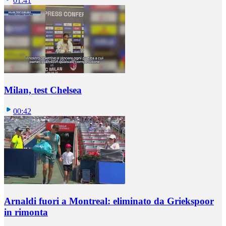
01:41
Milan, test Chelsea
00:42
Arnaldi fuori a Montreal: eliminato da Griekspoor
in rimonta