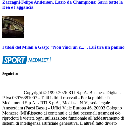
Zaccagni-Felipe Anderson, Lazio da Champions: Sarri batte la
Dea e l'aggancia
I tifosi del Milan a Gasp: "Non vinci un c...". Lui tira un panino
Seguici su
Copyright © 1999-
2026
RTI S.p.A. Business Digital -
P.Iva 03976881007 - Tutti i diritti riservati - Per la pubblicità
Mediamond S.p.A. - RTI S.p.A., Mediaset N.V., sede legale
Amsterdam (Paesi Bassi) - Uffici Viale Europa 46, 20093 Cologno
Monzese (MI)
Rispetto ai contenuti e ai dati personali trasmessi e/o
riprodotti è vietata ogni utilizzazione funzionale all’addestramento di
sistemi di intelligenza artificiale generativa. È altresì fatto divieto