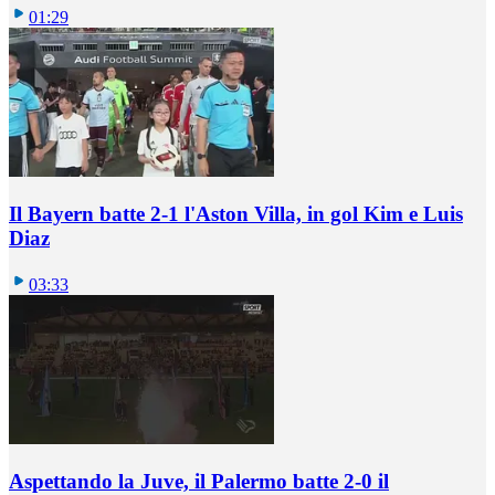
01:29
Il Bayern batte 2-1 l'Aston Villa, in gol Kim e Luis
Diaz
03:33
Aspettando la Juve, il Palermo batte 2-0 il