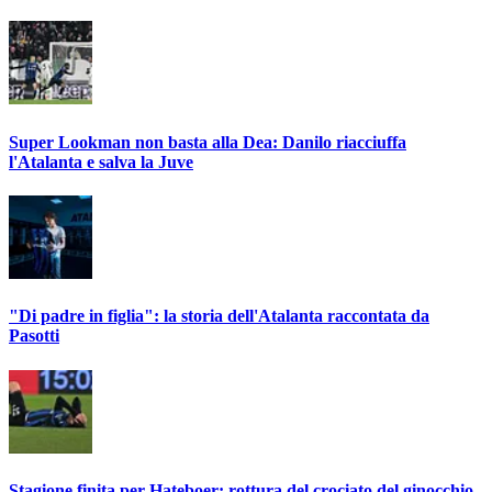
Super Lookman non basta alla Dea: Danilo riacciuffa
l'Atalanta e salva la Juve
"Di padre in figlia": la storia dell'Atalanta raccontata da
Pasotti
Stagione finita per Hateboer: rottura del crociato del ginocchio