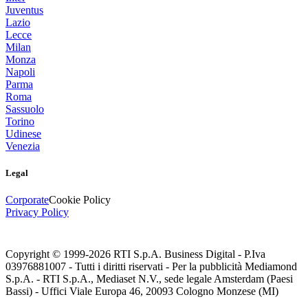
Juventus
Lazio
Lecce
Milan
Monza
Napoli
Parma
Roma
Sassuolo
Torino
Udinese
Venezia
Legal
Corporate
Cookie Policy
Privacy Policy
Copyright © 1999-
2026
RTI S.p.A. Business Digital - P.Iva
03976881007 - Tutti i diritti riservati - Per la pubblicità Mediamond
S.p.A. - RTI S.p.A., Mediaset N.V., sede legale Amsterdam (Paesi
Bassi) - Uffici Viale Europa 46, 20093 Cologno Monzese (MI)