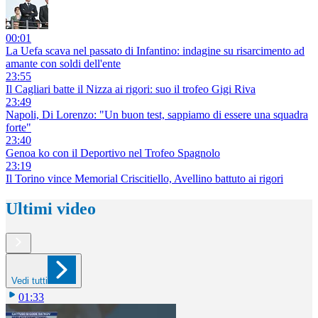
00:01
La Uefa scava nel passato di Infantino: indagine su risarcimento ad
amante con soldi dell'ente
23:55
Il Cagliari batte il Nizza ai rigori: suo il trofeo Gigi Riva
23:49
Napoli, Di Lorenzo: "Un buon test, sappiamo di essere una squadra
forte"
23:40
Genoa ko con il Deportivo nel Trofeo Spagnolo
23:19
Il Torino vince Memorial Criscitiello, Avellino battuto ai rigori
Ultimi video
Vedi tutti
01:33