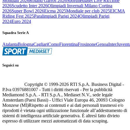
Mondiali 2026
Roland Garros 2026
Sportmediaset Live Riccione
2026
Scudetto Inter 2026
Olimpiadi Invernali Milano Cortina
2026
Super Bowl 2026
Eicma 2025
Mondiale per club 2025
EICMA
Riding Fest 2025
Paralimpiadi Parigi 2024
Olimpiadi Parigi
2024
Euro 2024
Squadra Serie A
Atalanta
Bologna
Cagliari
Como
Fiorentina
Frosinone
Genoa
Inter
Juvent
Seguici su
Copyright © 1999-
2026
RTI S.p.A. Business Digital -
P.Iva 03976881007 - Tutti i diritti riservati - Per la pubblicità
Mediamond S.p.A. - RTI S.p.A., Mediaset N.V., sede legale
Amsterdam (Paesi Bassi) - Uffici Viale Europa 46, 20093 Cologno
Monzese (MI)
Rispetto ai contenuti e ai dati personali trasmessi e/o
riprodotti è vietata ogni utilizzazione funzionale all’addestramento di
sistemi di intelligenza artificiale generativa. È altresì fatto divieto
espresso di utilizzare mezzi automatizzati di data scraping.