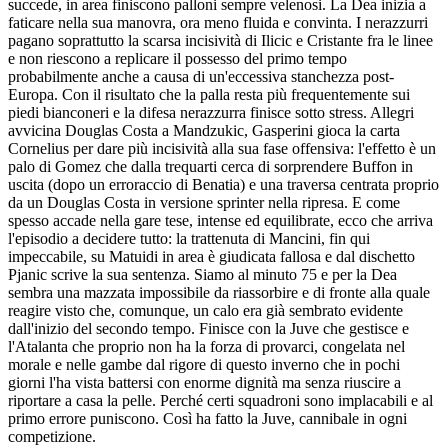
succede, in area finiscono palloni sempre velenosi. La Dea inizia a
faticare nella sua manovra, ora meno fluida e convinta. I nerazzurri
pagano soprattutto la scarsa incisività di Ilicic e Cristante fra le linee
e non riescono a replicare il possesso del primo tempo
probabilmente anche a causa di un'eccessiva stanchezza post-
Europa. Con il risultato che la palla resta più frequentemente sui
piedi bianconeri e la difesa nerazzurra finisce sotto stress. Allegri
avvicina Douglas Costa a Mandzukic, Gasperini gioca la carta
Cornelius per dare più incisività alla sua fase offensiva: l'effetto è un
palo di Gomez che dalla trequarti cerca di sorprendere Buffon in
uscita (dopo un erroraccio di Benatia) e una traversa centrata proprio
da un Douglas Costa in versione sprinter nella ripresa. E come
spesso accade nella gare tese, intense ed equilibrate, ecco che arriva
l'episodio a decidere tutto: la trattenuta di Mancini, fin qui
impeccabile, su Matuidi in area è giudicata fallosa e dal dischetto
Pjanic scrive la sua sentenza. Siamo al minuto 75 e per la Dea
sembra una mazzata impossibile da riassorbire e di fronte alla quale
reagire visto che, comunque, un calo era già sembrato evidente
dall'inizio del secondo tempo. Finisce con la Juve che gestisce e
l'Atalanta che proprio non ha la forza di provarci, congelata nel
morale e nelle gambe dal rigore di questo inverno che in pochi
giorni l'ha vista battersi con enorme dignità ma senza riuscire a
riportare a casa la pelle. Perché certi squadroni sono implacabili e al
primo errore puniscono. Così ha fatto la Juve, cannibale in ogni
competizione.