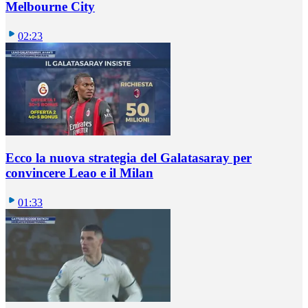
Melbourne City
02:23
Ecco la nuova strategia del Galatasaray per
convincere Leao e il Milan
01:33