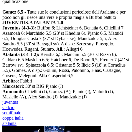
qualificazione
Gomez 6,5
- Tutte sue le conclusioni pericolose dell'Atalanta e per
poco non gli riesce una vera e propria magia a Buffon battuto
JUVENTUS-ATALANTA 1-0
Juventus (4-3-3):
Buffon 6; Lichtsteiner 6, Benatia 6, Chiellini 7,
Asamoah 6; Marchisio 5,5 (23' st Khedira 6), Pjanic 6,5, Matuidi
6,5; Douglas Costa 7 (37' st Dybala sv), Mandzukic 5,5, Alex
Sandro 5,5 (39' st Barzagli sv). A disp.: Szczesny, Pinsoglio,
Hoewedes, Rugani, Sturaro.
All.:
Allegri 6
Atalanta (3-4-1-2):
Berisha 6,5; Mancini 5,5 (30' st Rizzo 6),
Caldara 6,5 Masiello 6,5; Hateboer 6, De Roon 6,5, Freuler 7 (41' st
Barrow sv), Spinazzola 6,5; Cristante 5,5; Ilicic 5 (18' st Cornelius
5,5), Gomez. A disp.: Gollini, Rossi, Palomino, Haas, Castagne,
Gosens, Melegoni.
All.:
Gasperini 6,5
Arbitro
: Fabbri
Marcatori:
30' st RIG Pjanic (J)
Ammoniti:
Chiellini (J), Gomez (A), Pjanic (J), Matuidi (J),
Masiello (A), Alex Sandro (J), Mandzukic (J)
juventus
Calcio
semifinale
coppa italia
atalanta