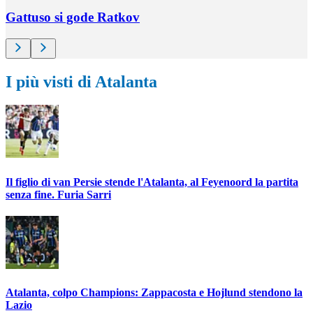
Gattuso si gode Ratkov
I più visti di Atalanta
Il figlio di van Persie stende l'Atalanta, al Feyenoord la partita
senza fine. Furia Sarri
Atalanta, colpo Champions: Zappacosta e Hojlund stendono la
Lazio