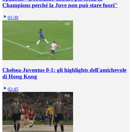
Champions perché la Juve non può stare fuori"
01:30
Chelsea-Juventus 0-1: gli highlights dell'amichevole
di Hong Kong
02:45