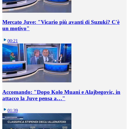
Mercato Juve: "Vicario più avanti di Suzuki? C'è
un motivo"
00:21
Accomando: "Dopo Kolo Muani e Alajbegovic, in
attacco la Juve pensa a…"
01:39