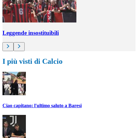
Leggende insostituibili
I più visti di Calcio
Ciao capitano: l'ultimo saluto a Baresi