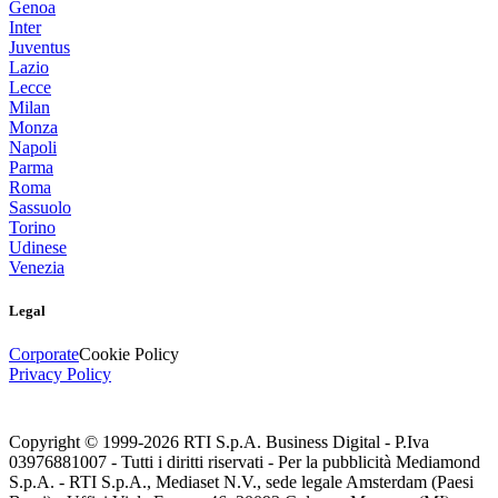
Genoa
Inter
Juventus
Lazio
Lecce
Milan
Monza
Napoli
Parma
Roma
Sassuolo
Torino
Udinese
Venezia
Legal
Corporate
Cookie Policy
Privacy Policy
Copyright © 1999-
2026
RTI S.p.A. Business Digital - P.Iva
03976881007 - Tutti i diritti riservati - Per la pubblicità Mediamond
S.p.A. - RTI S.p.A., Mediaset N.V., sede legale Amsterdam (Paesi