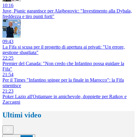
10:16
Juve, Pjanic garantisce per Alajbegovic: "Investimento alla Dybala,
freddezza e tiro punti forti"
09:43
La Fifa si scusa per il progetto di apertura ai privati: "Un errore,
gestione sbagliata"
22:25
Premier del Canada: "Non credo che Infantino possa guidare la
Fifa"
21:54
Per il Times "Infantino spinge per la finale in Marocco": la Fifa
smentisce
21:23
Poker Lazio all'Ostiamare in amichevole, doppiette per Ratkov e
Zaccagni
Ultimi video