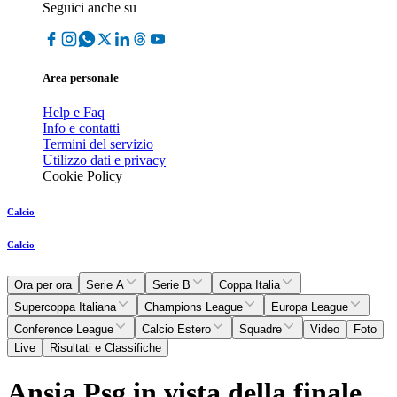
Seguici anche su
Area personale
Help e Faq
Info e contatti
Termini del servizio
Utilizzo dati e privacy
Cookie Policy
Calcio
Calcio
Ora per ora
Serie A
Serie B
Coppa Italia
Supercoppa Italiana
Champions League
Europa League
Conference League
Calcio Estero
Squadre
Video
Foto
Live
Risultati e Classifiche
Ansia Psg in vista della finale