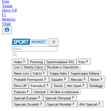
Foto
Tennis
Drive UP
F1
MotoGp
Virali
Video
Pressing
Sportmediaset XXL
Foto
Live
Diretta Calcio
Risultati e Classifiche
News Live
Calcio
Coppa Italia
Supercoppa Italiana
Probabili Formazioni
Squadre
Mercato
Motori
Drive UP
Formula E
Tennis
Altri Sport
Sondaggi
Podcast
Lifestyle
Un libro a settimana
Speciali Europei
Speciali Olimpiadi
Speciale Scudetti
Speciali Mondiali
Altri Speciali