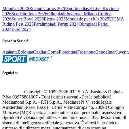
Mondiali 2026
Roland Garros 2026
Sportmediaset Live Riccione
2026
Scudetto Inter 2026
Olimpiadi Invernali Milano Cortina
2026
Super Bowl 2026
Eicma 2025
Mondiale per club 2025
EICMA
Riding Fest 2025
Paralimpiadi Parigi 2024
Olimpiadi Parigi
2024
Euro 2024
Squadra Serie A
Atalanta
Bologna
Cagliari
Como
Fiorentina
Frosinone
Genoa
Inter
Juvent
Seguici su
Copyright © 1999-
2026
RTI S.p.A. Business Digital -
P.Iva 03976881007 - Tutti i diritti riservati - Per la pubblicità
Mediamond S.p.A. - RTI S.p.A., Mediaset N.V., sede legale
Amsterdam (Paesi Bassi) - Uffici Viale Europa 46, 20093 Cologno
Monzese (MI)
Rispetto ai contenuti e ai dati personali trasmessi e/o
riprodotti è vietata ogni utilizzazione funzionale all’addestramento di
sistemi di intelligenza artificiale generativa. È altresì fatto divieto
espresso di utilizzare mezzi automatizzati di data scraping.