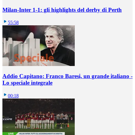
Milan-Inter 1-1: gli highlights del derby di Perth
55:58
Addio Capitano: Franco Baresi, un grande italiano -
Lo speciale integrale
00:18