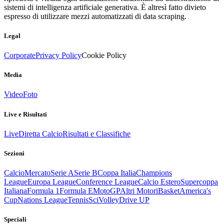
sistemi di intelligenza artificiale generativa. È altresì fatto divieto
espresso di utilizzare mezzi automatizzati di data scraping.
Legal
Corporate
Privacy Policy
Cookie Policy
Media
Video
Foto
Live e Risultati
Live
Diretta Calcio
Risultati e Classifiche
Sezioni
Calcio
Mercato
Serie A
Serie B
Coppa Italia
Champions
League
Europa League
Conference League
Calcio Estero
Supercoppa
Italiana
Formula 1
Formula E
MotoGP
Altri Motori
Basket
America's
Cup
Nations League
Tennis
Sci
Volley
Drive UP
Speciali