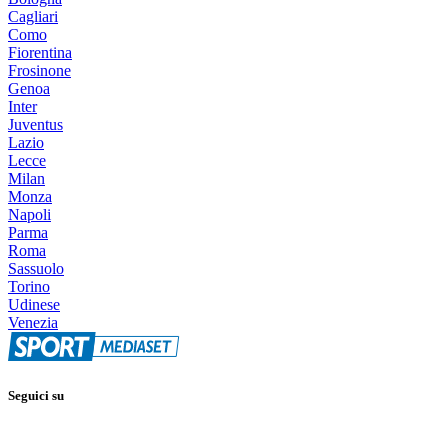
Cagliari
Como
Fiorentina
Frosinone
Genoa
Inter
Juventus
Lazio
Lecce
Milan
Monza
Napoli
Parma
Roma
Sassuolo
Torino
Udinese
Venezia
Seguici su