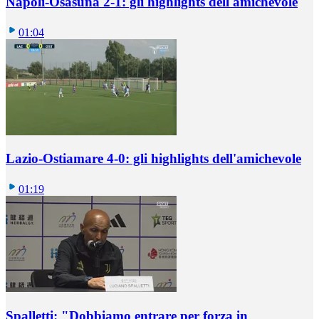
Napoli-Osasuna 2-1: gli highlights dell'amichevole
01:04
Lazio-Ostiamare 4-0: gli highlights dell'amichevole
01:19
Spalletti: "Dobbiamo entrare per forza in