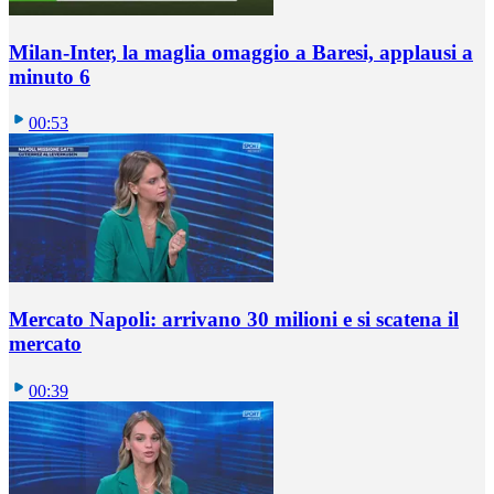
Milan-Inter, la maglia omaggio a Baresi, applausi a
minuto 6
00:53
Mercato Napoli: arrivano 30 milioni e si scatena il
mercato
00:39