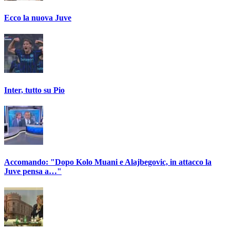
Ecco la nuova Juve
Inter, tutto su Pio
Accomando: "Dopo Kolo Muani e Alajbegovic, in attacco la
Juve pensa a…"