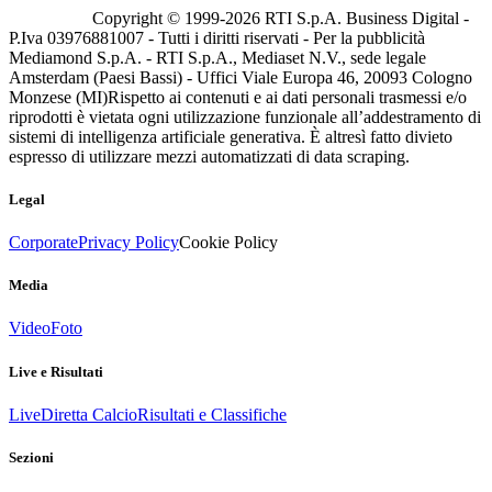
Copyright © 1999-
2026
RTI S.p.A. Business Digital -
P.Iva 03976881007 - Tutti i diritti riservati - Per la pubblicità
Mediamond S.p.A. - RTI S.p.A., Mediaset N.V., sede legale
Amsterdam (Paesi Bassi) - Uffici Viale Europa 46, 20093 Cologno
Monzese (MI)
Rispetto ai contenuti e ai dati personali trasmessi e/o
riprodotti è vietata ogni utilizzazione funzionale all’addestramento di
sistemi di intelligenza artificiale generativa. È altresì fatto divieto
espresso di utilizzare mezzi automatizzati di data scraping.
Legal
Corporate
Privacy Policy
Cookie Policy
Media
Video
Foto
Live e Risultati
Live
Diretta Calcio
Risultati e Classifiche
Sezioni