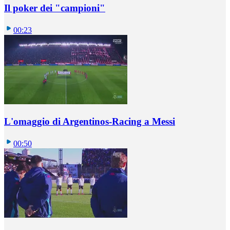
Il poker dei "campioni"
00:23
L'omaggio di Argentinos-Racing a Messi
00:50