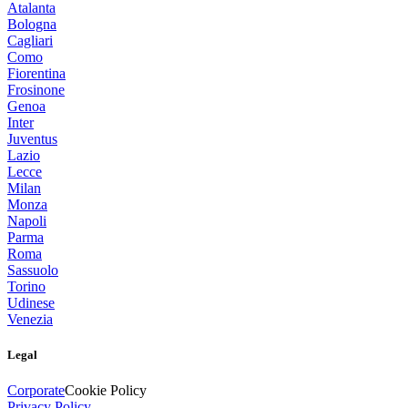
Atalanta
Bologna
Cagliari
Como
Fiorentina
Frosinone
Genoa
Inter
Juventus
Lazio
Lecce
Milan
Monza
Napoli
Parma
Roma
Sassuolo
Torino
Udinese
Venezia
Legal
Corporate
Cookie Policy
Privacy Policy