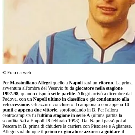
© Foto da web
Per
Massimiliano Allegri
quello a
Napoli
sarà un
ritorno
. La prima
avventura all'ombra del Vesuvio fu da
giocatore nella stagione
1997-98
, quando disputò
sette partite
. Allegri arrivò a dicembre dal
Padova, con un
Napoli ultimo in classifica
e già
condannato alla
retrocessione
. Gli azzurri conclusero il campionato con appena 1
4
punti e appena due vittorie
, sprofondando in B. Per l'allora
centrocampista fu l'
ultima stagione in serie A
(ultima partita la
sconfitta 5-0 a Empoli l'8 febbraio 1998). Dal Napoli passò poi al
Pescara in B, prima di chiudere la carriera con Pistoiese e Aglianese.
Allegri sarà dunque il
primo ex giocatore azzurro a guidare il