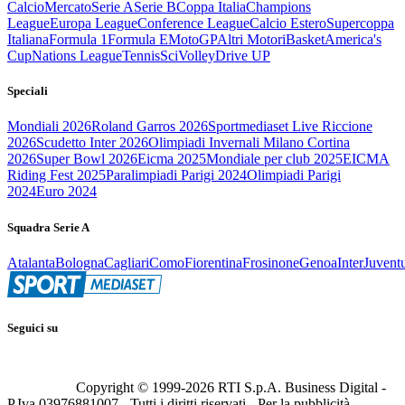
Calcio
Mercato
Serie A
Serie B
Coppa Italia
Champions
League
Europa League
Conference League
Calcio Estero
Supercoppa
Italiana
Formula 1
Formula E
MotoGP
Altri Motori
Basket
America's
Cup
Nations League
Tennis
Sci
Volley
Drive UP
Speciali
Mondiali 2026
Roland Garros 2026
Sportmediaset Live Riccione
2026
Scudetto Inter 2026
Olimpiadi Invernali Milano Cortina
2026
Super Bowl 2026
Eicma 2025
Mondiale per club 2025
EICMA
Riding Fest 2025
Paralimpiadi Parigi 2024
Olimpiadi Parigi
2024
Euro 2024
Squadra Serie A
Atalanta
Bologna
Cagliari
Como
Fiorentina
Frosinone
Genoa
Inter
Juvent
Seguici su
Copyright © 1999-
2026
RTI S.p.A. Business Digital -
P.Iva 03976881007 - Tutti i diritti riservati - Per la pubblicità