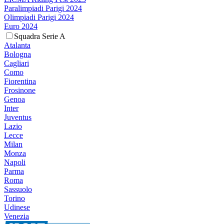
Paralimpiadi Parigi 2024
Olimpiadi Parigi 2024
Euro 2024
Squadra Serie A
Atalanta
Bologna
Cagliari
Como
Fiorentina
Frosinone
Genoa
Inter
Juventus
Lazio
Lecce
Milan
Monza
Napoli
Parma
Roma
Sassuolo
Torino
Udinese
Venezia