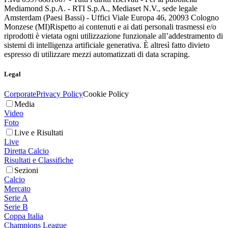
Mediamond S.p.A. - RTI S.p.A., Mediaset N.V., sede legale
Amsterdam (Paesi Bassi) - Uffici Viale Europa 46, 20093 Cologno
Monzese (MI)
Rispetto ai contenuti e ai dati personali trasmessi e/o
riprodotti è vietata ogni utilizzazione funzionale all’addestramento di
sistemi di intelligenza artificiale generativa. È altresì fatto divieto
espresso di utilizzare mezzi automatizzati di data scraping.
Legal
Corporate
Privacy Policy
Cookie Policy
Media
Video
Foto
Live e Risultati
Live
Diretta Calcio
Risultati e Classifiche
Sezioni
Calcio
Mercato
Serie A
Serie B
Coppa Italia
Champions League