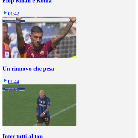
Flop Milan e Roma
01:42
Un rinnovo che pesa
01:44
Inter tutti al top