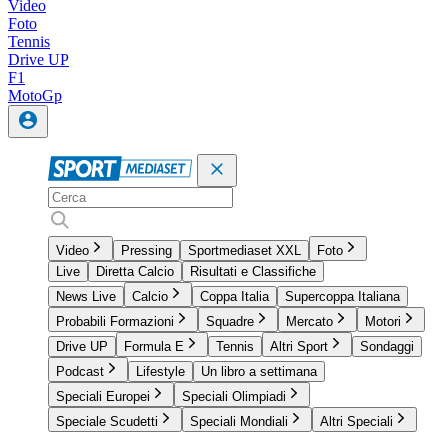
Video
Foto
Tennis
Drive UP
F1
MotoGp
Video
Pressing
Sportmediaset XXL
Foto
Live
Diretta Calcio
Risultati e Classifiche
News Live
Calcio
Coppa Italia
Supercoppa Italiana
Probabili Formazioni
Squadre
Mercato
Motori
Drive UP
Formula E
Tennis
Altri Sport
Sondaggi
Podcast
Lifestyle
Un libro a settimana
Speciali Europei
Speciali Olimpiadi
Speciale Scudetti
Speciali Mondiali
Altri Speciali