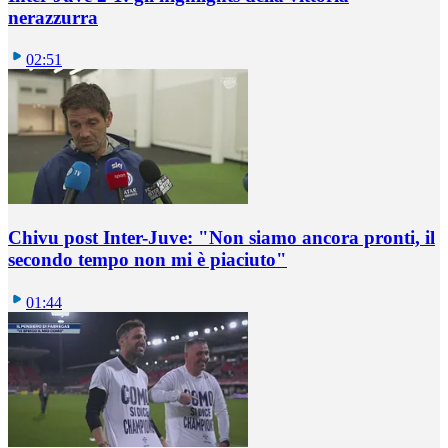
nerazzurra
02:51
Chivu post Inter-Juve: "Non siamo ancora pronti, il
secondo tempo non mi è piaciuto"
01:44